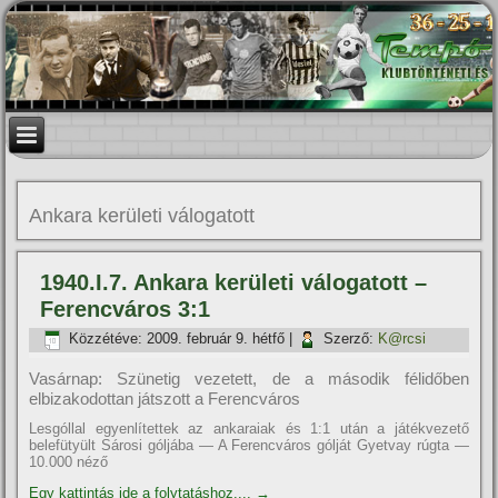
Ankara kerületi válogatott
1940.I.7. Ankara kerületi válogatott –
Ferencváros 3:1
Közzétéve:
2009. február 9. hétfő
|
Szerző:
K@rcsi
Vasárnap: Szünetig vezetett, de a második félidőben
elbizakodottan játszott a Ferencváros
Lesgóllal egyenlítettek az ankaraiak és 1:1 után a játékvezető
belefütyült Sárosi góljába — A Ferencváros gólját Gyetvay rúgta —
10.000 néző
Egy kattintás ide a folytatáshoz....
→