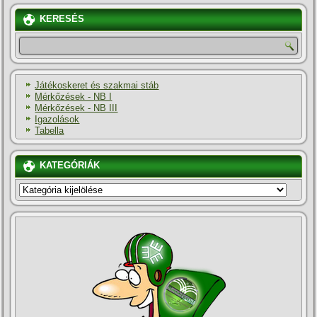
KERESÉS
Játékoskeret és szakmai stáb
Mérkőzések - NB I
Mérkőzések - NB III
Igazolások
Tabella
KATEGÓRIÁK
KATEGÓRIÁK