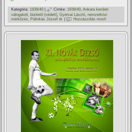
Kategória:
1939/40
|
Címke:
1939/40
,
Ankara kerületi
válogatott
,
büntető (védett)
,
Gyetvai László
,
nemzetközi
mérkőzés
,
Pálinkás József dr.
|
Hozzászólás most!