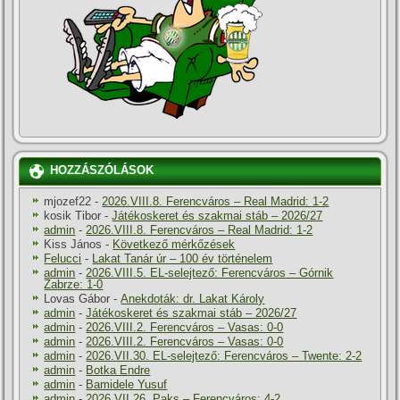
HOZZÁSZÓLÁSOK
mjozef22
-
2026.VIII.8. Ferencváros – Real Madrid: 1-2
kosik Tibor
-
Játékoskeret és szakmai stáb – 2026/27
admin
-
2026.VIII.8. Ferencváros – Real Madrid: 1-2
Kiss János
-
Következő mérkőzések
Felucci
-
Lakat Tanár úr – 100 év történelem
admin
-
2026.VIII.5. EL-selejtező: Ferencváros – Górnik
Zabrze: 1-0
Lovas Gábor
-
Anekdoták: dr. Lakat Károly
admin
-
Játékoskeret és szakmai stáb – 2026/27
admin
-
2026.VIII.2. Ferencváros – Vasas: 0-0
admin
-
2026.VIII.2. Ferencváros – Vasas: 0-0
admin
-
2026.VII.30. EL-selejtező: Ferencváros – Twente: 2-2
admin
-
Botka Endre
admin
-
Bamidele Yusuf
admin
-
2026.VII.26. Paks – Ferencváros: 4-2