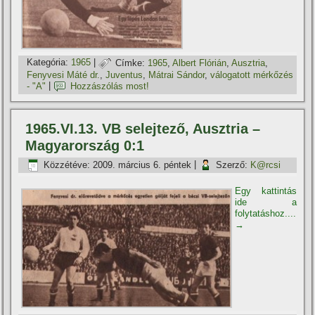
Kategória:
1965
|
Címke:
1965
,
Albert Flórián
,
Ausztria
,
Fenyvesi Máté dr.
,
Juventus
,
Mátrai Sándor
,
válogatott mérkőzés
- "A"
|
Hozzászólás most!
1965.VI.13. VB selejtező, Ausztria –
Magyarország 0:1
Közzétéve:
2009. március 6. péntek
|
Szerző:
K@rcsi
Egy kattintás
ide a
folytatáshoz....
→