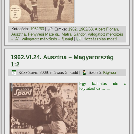
Kategória:
1962/63
|
Címke:
1962
,
1962/63
,
Albert Flórián
,
Ausztria
,
Fenyvesi Máté dr.
,
Mátrai Sándor
,
válogatott mérkőzés
- "A"
,
válogatott mérkőzés - ifjúsági
|
Hozzászólás most!
1962.VI.24. Ausztria – Magyarország
1:2
Közzétéve:
2009. március 3. kedd
|
Szerző:
K@rcsi
Egy kattintás ide a
folytatáshoz....
→