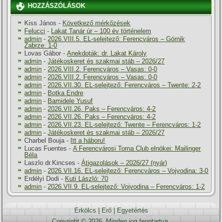
HOZZÁSZÓLÁSOK
Kiss János
-
Következő mérkőzések
Felucci
-
Lakat Tanár úr – 100 év történelem
admin
-
2026.VIII.5. EL-selejtező: Ferencváros – Górnik
Zabrze: 1-0
Lovas Gábor
-
Anekdoták: dr. Lakat Károly
admin
-
Játékoskeret és szakmai stáb – 2026/27
admin
-
2026.VIII.2. Ferencváros – Vasas: 0-0
admin
-
2026.VIII.2. Ferencváros – Vasas: 0-0
admin
-
2026.VII.30. EL-selejtező: Ferencváros – Twente: 2-2
admin
-
Botka Endre
admin
-
Bamidele Yusuf
admin
-
2026.VII.26. Paks – Ferencváros: 4-2
admin
-
2026.VII.26. Paks – Ferencváros: 4-2
admin
-
2026.VII.23. EL-selejtező: Twente – Ferencváros: 1-2
admin
-
Játékoskeret és szakmai stáb – 2026/27
Charbel Bouja
-
Itt a háboru!
Lucas Fuentes
-
A Ferencvárosi Torna Club elnökei: Mailinger
Béla
Laszlo dr.Kincses
-
Átigazolások – 2026/27 (nyár)
admin
-
2026.VII.16. EL-selejtező: Ferencváros – Vojvodina: 3-0
Erdélyi Dodi
-
Kuti László: 70
admin
-
2026.VII.9. EL-selejtező: Vojvodina – Ferencváros: 1-2
Erkölcs
|
Erő
|
Egyetértés
Copyright © 2026. Minden jog fenntartva.