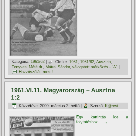
Kategória:
1961/62
|
Címke:
1961
,
1961/62
,
Ausztria
,
Fenyvesi Máté dr.
,
Mátrai Sándor
,
válogatott mérkőzés - "A"
|
Hozzászólás most!
1961.VI.11. Magyarország – Ausztria
1:2
Közzétéve:
2009. március 2. hétfő
|
Szerző:
K@rcsi
Egy kattintás ide a
folytatáshoz....
→