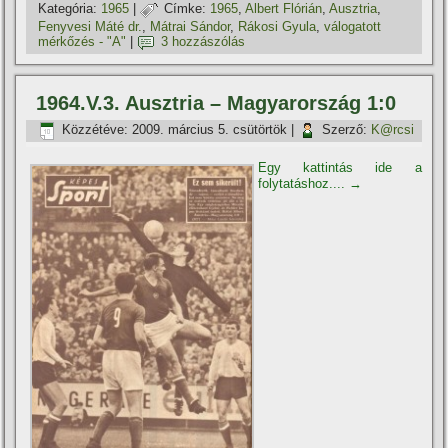
Kategória:
1965
|
Címke:
1965
,
Albert Flórián
,
Ausztria
,
Fenyvesi Máté dr.
,
Mátrai Sándor
,
Rákosi Gyula
,
válogatott
mérkőzés - "A"
|
3 hozzászólás
1964.V.3. Ausztria – Magyarország 1:0
Közzétéve:
2009. március 5. csütörtök
|
Szerző:
K@rcsi
Egy kattintás ide a
folytatáshoz....
→