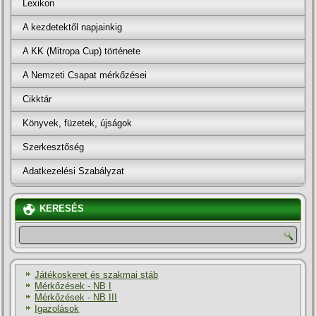
Lexikon
A kezdetektől napjainkig
A KK (Mitropa Cup) története
A Nemzeti Csapat mérkőzései
Cikktár
Könyvek, füzetek, újságok
Szerkesztőség
Adatkezelési Szabályzat
KERESÉS
Játékoskeret és szakmai stáb
Mérkőzések - NB I
Mérkőzések - NB III
Igazolások