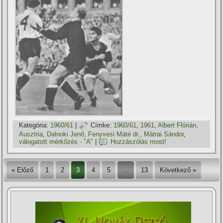
Kategória:
1960/61
|
Címke:
1960/61
,
1961
,
Albert Flórián
,
Ausztria
,
Dalnoki Jenő
,
Fenyvesi Máté dr.
,
Mátrai Sándor
,
válogatott mérkőzés - "A"
|
Hozzászólás most!
« Előző
1
2
3
4
5
…
13
Következő »