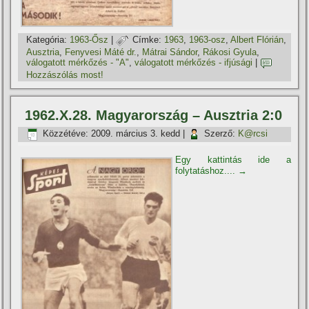
Kategória:
1963-Ősz
|
Címke:
1963
,
1963-osz
,
Albert Flórián
,
Ausztria
,
Fenyvesi Máté dr.
,
Mátrai Sándor
,
Rákosi Gyula
,
válogatott mérkőzés - "A"
,
válogatott mérkőzés - ifjúsági
|
Hozzászólás most!
1962.X.28. Magyarország – Ausztria 2:0
Közzétéve:
2009. március 3. kedd
|
Szerző:
K@rcsi
Egy kattintás ide a
folytatáshoz....
→