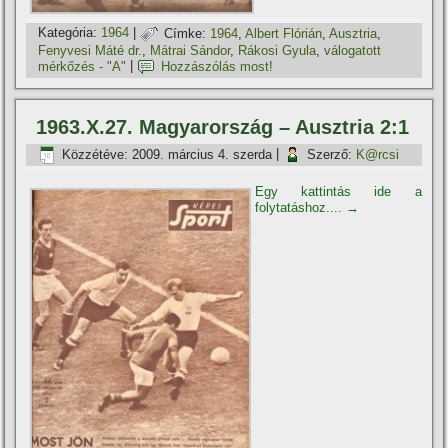
Kategória:
1964
|
Címke:
1964
,
Albert Flórián
,
Ausztria
,
Fenyvesi Máté dr.
,
Mátrai Sándor
,
Rákosi Gyula
,
válogatott
mérkőzés - "A"
|
Hozzászólás most!
1963.X.27. Magyarország – Ausztria 2:1
Közzétéve:
2009. március 4. szerda
|
Szerző:
K@rcsi
Egy kattintás ide a
folytatáshoz....
→