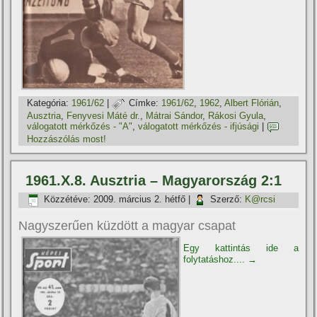
Kategória:
1961/62
|
Címke:
1961/62
,
1962
,
Albert Flórián
,
Ausztria
,
Fenyvesi Máté dr.
,
Mátrai Sándor
,
Rákosi Gyula
,
válogatott mérkőzés - "A"
,
válogatott mérkőzés - ifjúsági
|
Hozzászólás most!
1961.X.8. Ausztria – Magyarország 2:1
Közzétéve:
2009. március 2. hétfő
|
Szerző:
K@rcsi
Nagyszerűen küzdött a magyar csapat
Egy kattintás ide a
folytatáshoz....
→