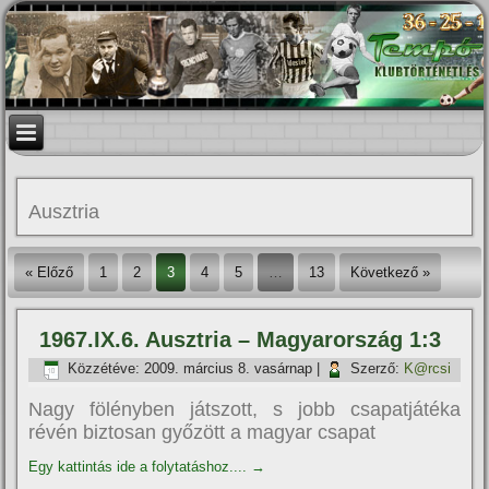
Ausztria
« Előző
1
2
3
4
5
…
13
Következő »
1967.IX.6. Ausztria – Magyarország 1:3
Közzétéve:
2009. március 8. vasárnap
|
Szerző:
K@rcsi
Nagy fölényben játszott, s jobb csapatjátéka
révén biztosan győzött a magyar csapat
Egy kattintás ide a folytatáshoz....
→