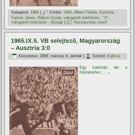
Kategória:
1966
|
Címke:
1966
,
Albert Flórián
,
Ausztria
,
Farkas János
,
Rákosi Gyula
,
válogatott mérkőzés - "A"
,
válogatott mérkőzés - ifjúsági
|
Hozzászólás most!
1965.IX.5. VB selejtező, Magyarország
– Ausztria 3:0
Közzétéve:
2009. március 6. péntek
|
Szerző:
K@rcsi
Egy kattintás ide a
folytatáshoz....
→