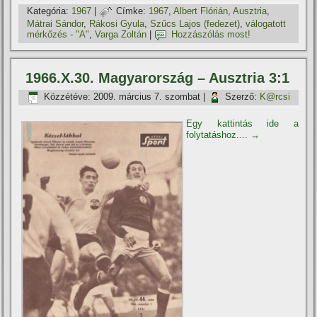
Kategória:
1967
|
Címke:
1967
,
Albert Flórián
,
Ausztria
,
Mátrai Sándor
,
Rákosi Gyula
,
Szűcs Lajos (fedezet)
,
válogatott
mérkőzés - "A"
,
Varga Zoltán
|
Hozzászólás most!
1966.X.30. Magyarország – Ausztria 3:1
Közzétéve:
2009. március 7. szombat
|
Szerző:
K@rcsi
Egy kattintás ide a
folytatáshoz....
→