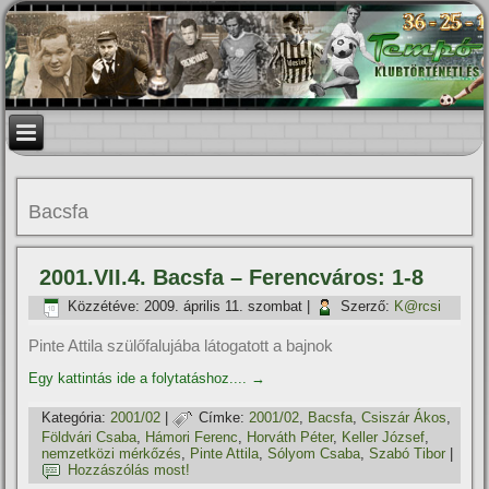
Bacsfa
2001.VII.4. Bacsfa – Ferencváros: 1-8
Közzétéve:
2009. április 11. szombat
|
Szerző:
K@rcsi
Pinte Attila szülőfalujába látogatott a bajnok
Egy kattintás ide a folytatáshoz....
→
Kategória:
2001/02
|
Címke:
2001/02
,
Bacsfa
,
Csiszár Ákos
,
Földvári Csaba
,
Hámori Ferenc
,
Horváth Péter
,
Keller József
,
nemzetközi mérkőzés
,
Pinte Attila
,
Sólyom Csaba
,
Szabó Tibor
|
Hozzászólás most!