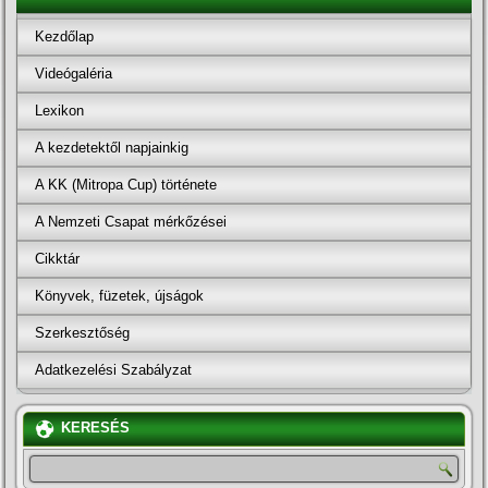
Kezdőlap
Videógaléria
Lexikon
A kezdetektől napjainkig
A KK (Mitropa Cup) története
A Nemzeti Csapat mérkőzései
Cikktár
Könyvek, füzetek, újságok
Szerkesztőség
Adatkezelési Szabályzat
KERESÉS