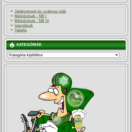
Játékoskeret és szakmai stáb
Mérkőzések - NB I
Mérkőzések - NB III
Igazolások
Tabella
KATEGÓRIÁK
KATEGÓRIÁK