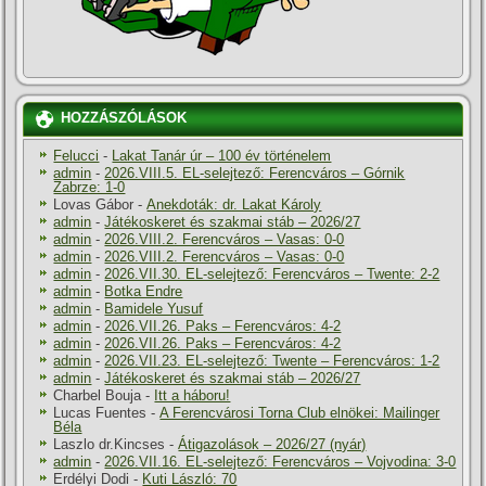
HOZZÁSZÓLÁSOK
Felucci
-
Lakat Tanár úr – 100 év történelem
admin
-
2026.VIII.5. EL-selejtező: Ferencváros – Górnik
Zabrze: 1-0
Lovas Gábor
-
Anekdoták: dr. Lakat Károly
admin
-
Játékoskeret és szakmai stáb – 2026/27
admin
-
2026.VIII.2. Ferencváros – Vasas: 0-0
admin
-
2026.VIII.2. Ferencváros – Vasas: 0-0
admin
-
2026.VII.30. EL-selejtező: Ferencváros – Twente: 2-2
admin
-
Botka Endre
admin
-
Bamidele Yusuf
admin
-
2026.VII.26. Paks – Ferencváros: 4-2
admin
-
2026.VII.26. Paks – Ferencváros: 4-2
admin
-
2026.VII.23. EL-selejtező: Twente – Ferencváros: 1-2
admin
-
Játékoskeret és szakmai stáb – 2026/27
Charbel Bouja
-
Itt a háboru!
Lucas Fuentes
-
A Ferencvárosi Torna Club elnökei: Mailinger
Béla
Laszlo dr.Kincses
-
Átigazolások – 2026/27 (nyár)
admin
-
2026.VII.16. EL-selejtező: Ferencváros – Vojvodina: 3-0
Erdélyi Dodi
-
Kuti László: 70