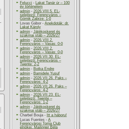
Felucci
-
Lakat Tanár úr – 100
év történelem
admin
-
2026.VIII.5. EL-
selejtező: Ferencváros –
Górnik Zabrze: 1-0
–
Lovas Gábor
-
Anekdoták: dr.
Lakat Károly
admin
-
Játékoskeret és
szakmai stáb – 2026/27
admin
-
2026.VIII.2.
Ferencváros – Vasas: 0-0
admin
-
2026.VIII.2.
Ferencváros – Vasas: 0-0
admin
-
2026.VII.30. EL-
selejtező: Ferencváros –
Twente: 2-2
admin
-
Botka Endre
admin
-
Bamidele Yusuf
admin
-
2026.VII.26. Paks –
Ferencváros: 4-2
admin
-
2026.VII.26. Paks –
Ferencváros: 4-2
admin
-
2026.VII.23. EL-
selejtező: Twente –
Ferencváros: 1-2
admin
-
Játékoskeret és
szakmai stáb – 2026/27
Charbel Bouja
-
Itt a háboru!
Lucas Fuentes
-
A
Ferencvárosi Torna Club
elnökei: Mailinger Béla