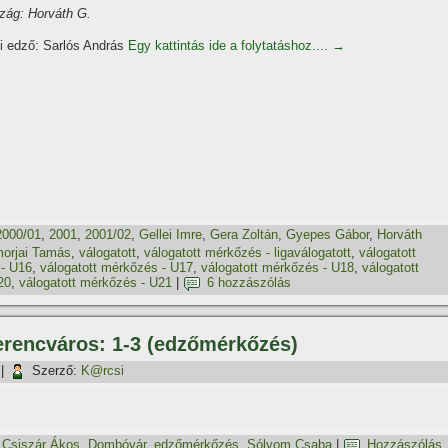
zág: Horváth G.
i edző: Sarlós András
Egy kattintás ide a folytatáshoz....
→
2000/01
,
2001
,
2001/02
,
Gellei Imre
,
Gera Zoltán
,
Gyepes Gábor
,
Horváth
orjai Tamás
,
válogatott
,
válogatott mérkőzés - ligaválogatott
,
válogatott
 - U16
,
válogatott mérkőzés - U17
,
válogatott mérkőzés - U18
,
válogatott
20
,
válogatott mérkőzés - U21
|
6 hozzászólás
erencváros: 1-3 (edzőmérkőzés)
|
Szerző:
K@rcsi
,
Csiszár Ákos
,
Dombóvár
,
edzőmérkőzés
,
Sólyom Csaba
|
Hozzászólás