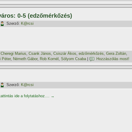
város: 0-5 (edzőmérkőzés)
Szerző:
K@rcsi
,
Cheregi Marius
,
Csank János
,
Csiszár Ákos
,
edzőmérkőzés
,
Gera Zoltán
,
i Péter
,
Németh Gábor
,
Rob Kornél
,
Sólyom Csaba
|
Hozzászólás most!
Szerző:
K@rcsi
attintás ide a folytatáshoz....
→