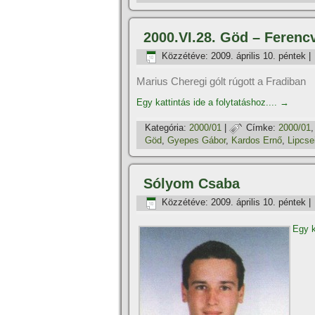
2000.VI.28. Göd – Ferenc
Közzétéve:
2009. április 10. péntek
|
Marius Cheregi gólt rúgott a Fradiban
Egy kattintás ide a folytatáshoz....
→
Kategória:
2000/01
|
Címke:
2000/01
Göd
,
Gyepes Gábor
,
Kardos Ernő
,
Lipcse
Sólyom Csaba
Közzétéve:
2009. április 10. péntek
|
Egy k