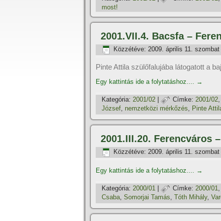
most!
2001.VII.4. Bacsfa – Fere
Közzétéve:
2009. április 11. szombat
Pinte Attila szülőfalujába látogatott a b
Egy kattintás ide a folytatáshoz....
→
Kategória:
2001/02
|
Címke:
2001/02
József
,
nemzetközi mérkőzés
,
Pinte Attil
2001.III.20. Ferencváros 
Közzétéve:
2009. április 11. szombat
Egy kattintás ide a folytatáshoz....
→
Kategória:
2000/01
|
Címke:
2000/01
Csaba
,
Somorjai Tamás
,
Tóth Mihály
,
Var