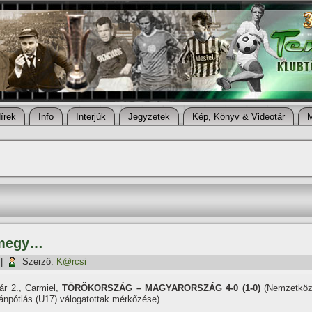
í­rek
Info
Interjúk
Jegyzetek
Kép, Könyv & Videotár
 megy…
|
Szerző:
K@rcsi
ár 2., Carmiel,
TÖRÖKORSZÁG – MAGYARORSZÁG 4-0 (1-0)
(Nemzetköz
ánpótlás (U17) válogatottak mérkőzése)