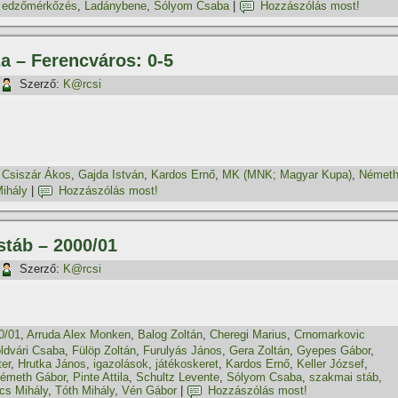
,
edzőmérkőzés
,
Ladánybene
,
Sólyom Csaba
|
Hozzászólás most!
a – Ferencváros: 0-5
Szerző:
K@rcsi
,
Csiszár Ákos
,
Gajda István
,
Kardos Ernő
,
MK (MNK; Magyar Kupa)
,
Német
Mihály
|
Hozzászólás most!
stáb – 2000/01
Szerző:
K@rcsi
0/01
,
Arruda Alex Monken
,
Balog Zoltán
,
Cheregi Marius
,
Crnomarkovic
ldvári Csaba
,
Fülöp Zoltán
,
Furulyás János
,
Gera Zoltán
,
Gyepes Gábor
,
er
,
Hrutka János
,
igazolások
,
játékoskeret
,
Kardos Ernő
,
Keller József
,
émeth Gábor
,
Pinte Attila
,
Schultz Levente
,
Sólyom Csaba
,
szakmai stáb
,
cs Mihály
,
Tóth Mihály
,
Vén Gábor
|
Hozzászólás most!