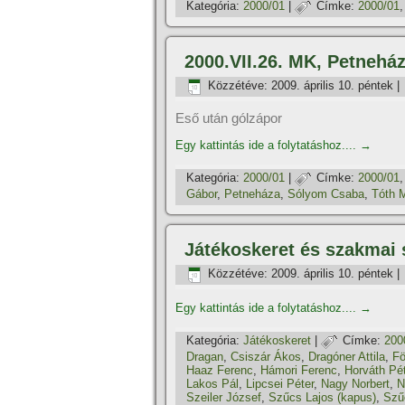
Kategória:
2000/01
|
Címke:
2000/01
2000.VII.26. MK, Petneház
Közzétéve:
2009. április 10. péntek
|
Eső után gólzápor
Egy kattintás ide a folytatáshoz....
→
Kategória:
2000/01
|
Címke:
2000/01
Gábor
,
Petneháza
,
Sólyom Csaba
,
Tóth 
Játékoskeret és szakmai 
Közzétéve:
2009. április 10. péntek
|
Egy kattintás ide a folytatáshoz....
→
Kategória:
Játékoskeret
|
Címke:
200
Dragan
,
Csiszár Ákos
,
Dragóner Attila
,
Fö
Haaz Ferenc
,
Hámori Ferenc
,
Horváth Pét
Lakos Pál
,
Lipcsei Péter
,
Nagy Norbert
,
N
Szeiler József
,
Szűcs Lajos (kapus)
,
Szű