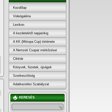
Kezdőlap
Videógaléria
Lexikon
A kezdetektől napjainkig
A KK (Mitropa Cup) története
A Nemzeti Csapat mérkőzései
Cikktár
Könyvek, füzetek, újságok
Szerkesztőség
Adatkezelési Szabályzat
KERESÉS