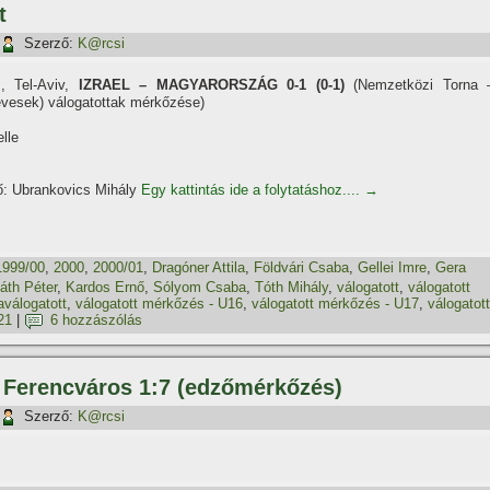
t
Szerző:
K@rcsi
., Tel-Aviv,
IZRAEL – MAGYARORSZÁG 0-1 (0-1)
(Nemzetközi Torna 
évesek) válogatottak mérkőzése)
lle
ő: Ubrankovics Mihály
Egy kattintás ide a folytatáshoz....
→
1999/00
,
2000
,
2000/01
,
Dragóner Attila
,
Földvári Csaba
,
Gellei Imre
,
Gera
áth Péter
,
Kardos Ernő
,
Sólyom Csaba
,
Tóth Mihály
,
válogatott
,
válogatott
aválogatott
,
válogatott mérkőzés - U16
,
válogatott mérkőzés - U17
,
válogatott
21
|
6 hozzászólás
 Ferencváros 1:7 (edzőmérkőzés)
Szerző:
K@rcsi