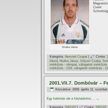
Magyarors
Csere:
Szövetség
Hrutka János
Kategória:
Nemzeti Csapat
|
Címke:
Dávid
,
Hrutka János
,
Sólyom Csaba
,
Som
mérkőzés - olimpiai
,
válogatott mérkőzés
mérkőzés - U19
,
válogatott mérkőzés - U
2001.VII.7. Dombóvár – F
Közzétéve:
2009. április 11. szombat
Egy kattintás ide a folytatáshoz....
→
Kategória:
2001/02
|
Címke:
2001/02