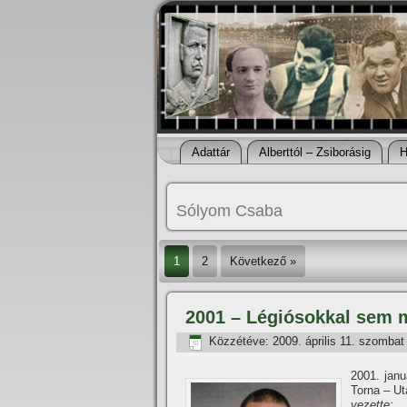
Adattár
Alberttól – Zsiborásig
H
Sólyom Csaba
1
2
Következő »
2001 – Légiósokkal sem
Közzétéve:
2009. április 11. szombat
2001. janu
Torna – Ut
vezette: