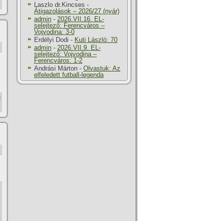
Laszlo dr.Kincses
-
Átigazolások – 2026/27 (nyár)
admin
-
2026.VII.16. EL-
selejtező: Ferencváros –
Vojvodina: 3-0
Erdélyi Dodi
-
Kuti László: 70
admin
-
2026.VII.9. EL-
selejtező: Vojvodina –
Ferencváros: 1-2
Andrási Márton
-
Olvastuk: Az
elfeledett futball-legenda
h