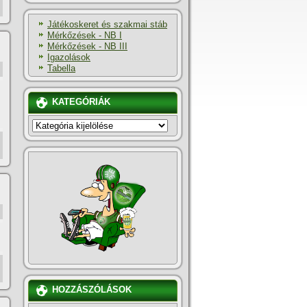
Játékoskeret és szakmai stáb
Mérkőzések - NB I
Mérkőzések - NB III
Igazolások
Tabella
KATEGÓRIÁK
KATEGÓRIÁK
HOZZÁSZÓLÁSOK