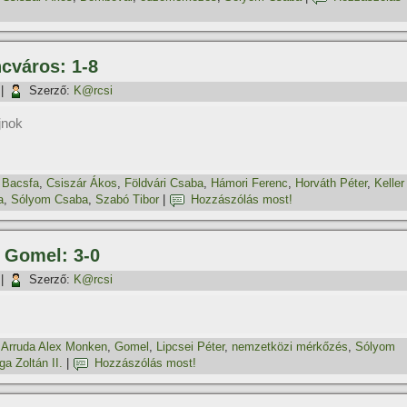
ncváros: 1-8
|
Szerző:
K@rcsi
ajnok
,
Bacsfa
,
Csiszár Ákos
,
Földvári Csaba
,
Hámori Ferenc
,
Horváth Péter
,
Keller
a
,
Sólyom Csaba
,
Szabó Tibor
|
Hozzászólás most!
– Gomel: 3-0
|
Szerző:
K@rcsi
,
Arruda Alex Monken
,
Gomel
,
Lipcsei Péter
,
nemzetközi mérkőzés
,
Sólyom
ga Zoltán II.
|
Hozzászólás most!