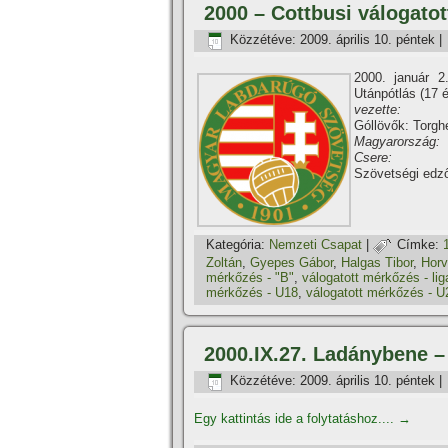
2000 – Cottbusi válogatot
Közzétéve:
2009. április 10. péntek
|
2000. január 2
Utánpótlás (17 
vezette:
Góllövők: Torghe
Magyarország:
Csere:
Szövetségi edz
Kategória:
Nemzeti Csapat
|
Címke:
Zoltán
,
Gyepes Gábor
,
Halgas Tibor
,
Horv
mérkőzés - "B"
,
válogatott mérkőzés - lig
mérkőzés - U18
,
válogatott mérkőzés - U
2000.IX.27. Ladánybene –
Közzétéve:
2009. április 10. péntek
|
Egy kattintás ide a folytatáshoz....
→