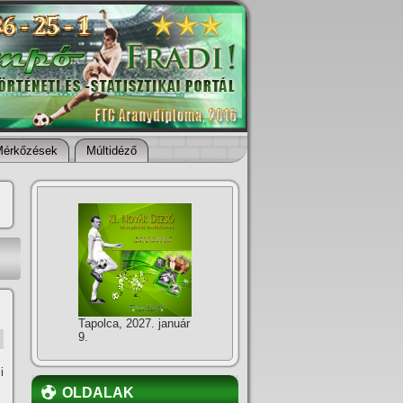
Mérkőzések
Múltidéző
Tapolca, 2027. január
9.
i
OLDALAK