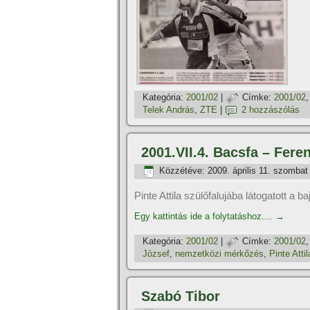
Kategória:
2001/02
|
Címke:
2001/02
Telek András
,
ZTE
|
2 hozzászólás
2001.VII.4. Bacsfa – Fere
Közzétéve:
2009. április 11. szombat
Pinte Attila szülőfalujába látogatott a b
Egy kattintás ide a folytatáshoz....
→
Kategória:
2001/02
|
Címke:
2001/02
József
,
nemzetközi mérkőzés
,
Pinte Attil
Szabó Tibor