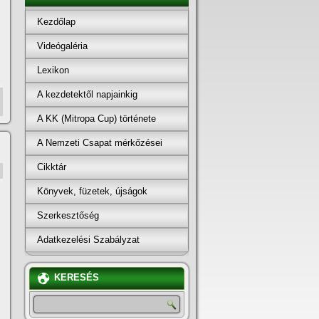
Kezdőlap
Videógaléria
Lexikon
A kezdetektől napjainkig
A KK (Mitropa Cup) története
A Nemzeti Csapat mérkőzései
Cikktár
Könyvek, füzetek, újságok
Szerkesztőség
Adatkezelési Szabályzat
KERESÉS