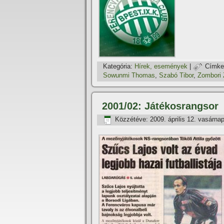
Kategória:
Hí­rek, események
|
Címke
Sowunmi Thomas
,
Szabó Tibor
,
Zombori 
2001/02: Játékosrangsor
Közzétéve:
2009. április 12. vasárna