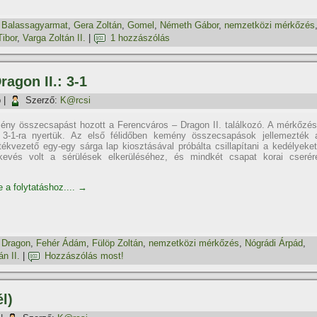
,
Balassagyarmat
,
Gera Zoltán
,
Gomel
,
Németh Gábor
,
nemzetközi mérkőzés
ibor
,
Varga Zoltán II.
|
1 hozzászólás
ragon II.: 3-1
p
|
Szerző:
K@rcsi
ény összecsapást hozott a Ferencváros – Dragon II. találkozó. A mérkőzés
 3-1-ra nyertük. Az első félidőben kemény összecsapások jellemezték 
tékvezető egy-egy sárga lap kiosztásával próbálta csillapí­tani a kedélyeket
evés volt a sérülések elkerüléséhez, és mindkét csapat korai cserér
e a folytatáshoz....
→
,
Dragon
,
Fehér Ádám
,
Fülöp Zoltán
,
nemzetközi mérkőzés
,
Nógrádi Árpád
,
án II.
|
Hozzászólás most!
l)