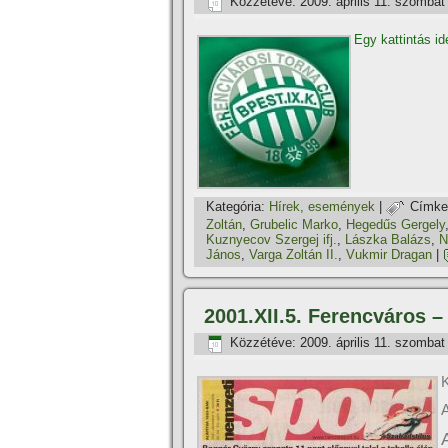
Közzétéve:
2009. április 11. szombat
Egy kattintás id
Kategória:
Hí­rek, események
|
Címke
Zoltán
,
Grubelic Marko
,
Hegedűs Gergely
Kuznyecov Szergej ifj.
,
Lászka Balázs
,
N
János
,
Varga Zoltán II.
,
Vukmir Dragan
|
2001.XII.5. Ferencváros 
Közzétéve:
2009. április 11. szombat
K
A