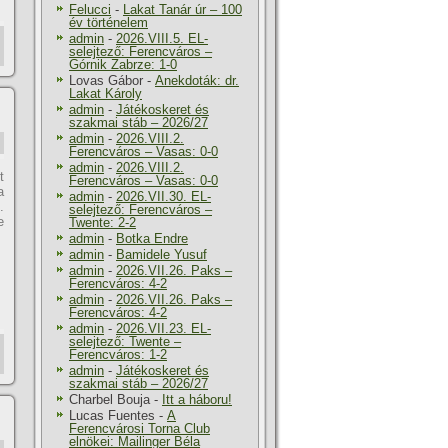
Felucci
-
Lakat Tanár úr – 100
év történelem
,
admin
-
2026.VIII.5. EL-
selejtező: Ferencváros –
Górnik Zabrze: 1-0
Lovas Gábor
-
Anekdoták: dr.
Lakat Károly
admin
-
Játékoskeret és
szakmai stáb – 2026/27
admin
-
2026.VIII.2.
Ferencváros – Vasas: 0-0
admin
-
2026.VIII.2.
t
Ferencváros – Vasas: 0-0
a
admin
-
2026.VII.30. EL-
.
selejtező: Ferencváros –
e
Twente: 2-2
admin
-
Botka Endre
admin
-
Bamidele Yusuf
admin
-
2026.VII.26. Paks –
Ferencváros: 4-2
admin
-
2026.VII.26. Paks –
Ferencváros: 4-2
admin
-
2026.VII.23. EL-
selejtező: Twente –
Ferencváros: 1-2
admin
-
Játékoskeret és
szakmai stáb – 2026/27
Charbel Bouja
-
Itt a háboru!
Lucas Fuentes
-
A
Ferencvárosi Torna Club
elnökei: Mailinger Béla