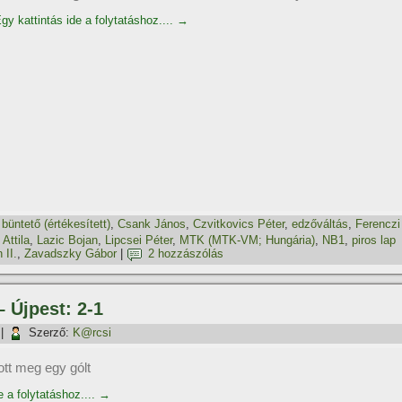
gy kattintás ide a folytatáshoz....
→
,
büntető (értékesí­tett)
,
Csank János
,
Czvitkovics Péter
,
edzőváltás
,
Ferenczi
Attila
,
Lazic Bojan
,
Lipcsei Péter
,
MTK (MTK-VM; Hungária)
,
NB1
,
piros lap
 II.
,
Zavadszky Gábor
|
2 hozzászólás
– Újpest: 2-1
|
Szerző:
K@rcsi
ott meg egy gólt
e a folytatáshoz....
→