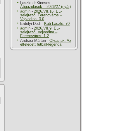
Laszlo dr.Kincses
-
Átigazolások – 2026/27 (nyár)
admin
-
2026.VII.16. EL-
selejtező: Ferencváros –
Vojvodina: 3-0
Erdélyi Dodi
-
Kuti László: 70
admin
-
2026.VII.9. EL-
selejtező: Vojvodina –
Ferencváros: 1-2
Andrási Márton
-
Olvastuk: Az
elfeledett futball-legenda