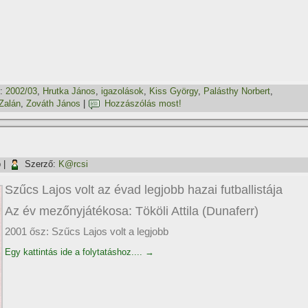
:
2002/03
,
Hrutka János
,
igazolások
,
Kiss György
,
Palásthy Norbert
,
Zalán
,
Zováth János
|
Hozzászólás most!
p
|
Szerző:
K@rcsi
Szűcs Lajos volt az évad legjobb hazai futballistája
Az év mezőnyjátékosa: Tököli Attila (Dunaferr)
2001 ősz: Szűcs Lajos volt a legjobb
Egy kattintás ide a folytatáshoz....
→