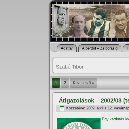
Adattár
Alberttól – Zsiborásig
H
Szabó Tibor
1
2
Következő »
Átigazolások – 2002/03 (té
Közzétéve:
2009. április 12. vasárna
Egy kattintás id