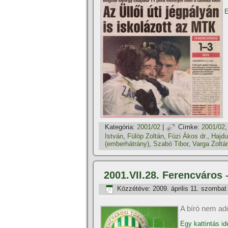
E
Kategória:
2001/02
|
Címke:
2001/02
István
,
Fülöp Zoltán
,
Füzi Ákos dr.
,
Hajdu 
(emberhátrány)
,
Szabó Tibor
,
Varga Zoltán
2001.VII.28. Ferencváros 
Közzétéve:
2009. április 11. szombat
A bíró nem ad
Egy kattintás id