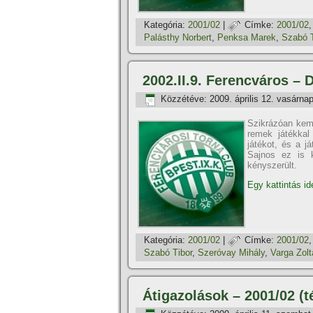
Kategória:
2001/02
|
Címke:
2001/02
Palásthy Norbert
,
Penksa Marek
,
Szabó T
2002.II.9. Ferencváros – D
Közzétéve:
2009. április 12. vasárna
Szikrázóan kem
remek játékkal
játékot, és a já
Sajnos ez is k
kényszerült.
Egy kattintás id
Kategória:
2001/02
|
Címke:
2001/02
Szabó Tibor
,
Szeróvay Mihály
,
Varga Zolt
Átigazolások – 2001/02 (té