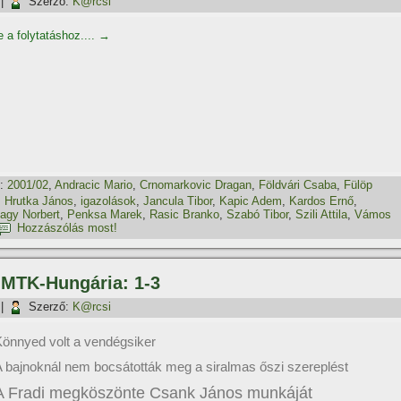
|
Szerző:
K@rcsi
e a folytatáshoz....
→
:
2001/02
,
Andracic Mario
,
Crnomarkovic Dragan
,
Földvári Csaba
,
Fülöp
,
Hrutka János
,
igazolások
,
Jancula Tibor
,
Kapic Adem
,
Kardos Ernő
,
agy Norbert
,
Penksa Marek
,
Rasic Branko
,
Szabó Tibor
,
Szili Attila
,
Vámos
Hozzászólás most!
– MTK-Hungária: 1-3
|
Szerző:
K@rcsi
önnyed volt a vendégsiker
 bajnoknál nem bocsátották meg a siralmas őszi szereplést
A Fradi megköszönte Csank János munkáját