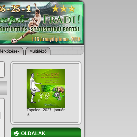
Mérkőzések
Múltidéző
Tapolca, 2027. január
9.
OLDALAK