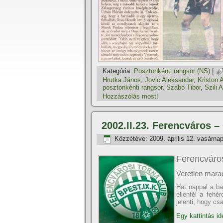
Kategória:
Posztonkénti rangsor (NS)
|
Hrutka János
,
Jovic Aleksandar
,
Kriston A
posztonkénti rangsor
,
Szabó Tibor
,
Szili A
Hozzászólás most!
2002.II.23. Ferencváros –
Közzétéve:
2009. április 12. vasárna
Ferencváro
Veretlen mara
Hat nappal a baj
ellenfél a fehé
jelenti, hogy cs
Egy kattintás id