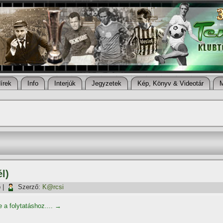
í­rek
Info
Interjúk
Jegyzetek
Kép, Könyv & Videotár
l)
p
|
Szerző:
K@rcsi
e a folytatáshoz....
→