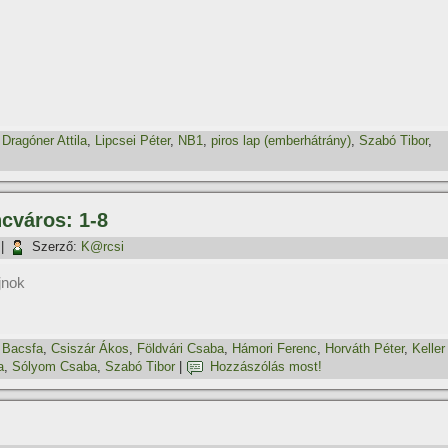
,
Dragóner Attila
,
Lipcsei Péter
,
NB1
,
piros lap (emberhátrány)
,
Szabó Tibor
,
ncváros: 1-8
|
Szerző:
K@rcsi
ajnok
,
Bacsfa
,
Csiszár Ákos
,
Földvári Csaba
,
Hámori Ferenc
,
Horváth Péter
,
Keller
a
,
Sólyom Csaba
,
Szabó Tibor
|
Hozzászólás most!