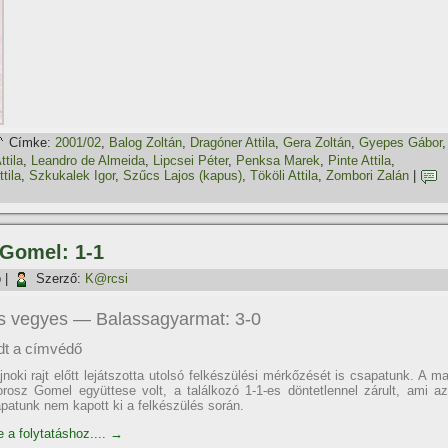
Címke:
2001/02
,
Balog Zoltán
,
Dragóner Attila
,
Gera Zoltán
,
Gyepes Gábor
,
ttila
,
Leandro de Almeida
,
Lipcsei Péter
,
Penksa Marek
,
Pinte Attila
,
ttila
,
Szkukalek Igor
,
Szűcs Lajos (kapus)
,
Tököli Attila
,
Zombori Zalán
|
 Gomel: 1-1
p
|
Szerző:
K@rcsi
s vegyes — Balassagyarmat: 3-0
dt a címvédő
noki rajt előtt lejátszotta utolsó felkészülési mérkőzését is csapatunk. A ma
rorosz Gomel együttese volt, a találkozó 1-1-es döntetlennel zárult, ami az
apatunk nem kapott ki a felkészülés során.
e a folytatáshoz....
→