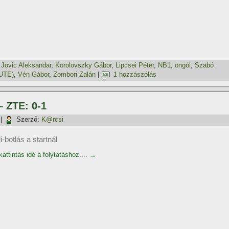
,
Jovic Aleksandar
,
Korolovszky Gábor
,
Lipcsei Péter
,
NB1
,
öngól
,
Szabó
 UTE)
,
Vén Gábor
,
Zombori Zalán
|
1 hozzászólás
– ZTE: 0-1
|
Szerző:
K@rcsi
i-botlás a startnál
attintás ide a folytatáshoz....
→