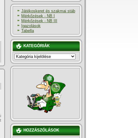
Játékoskeret és szakmai stáb
Mérkőzések - NB I
Mérkőzések - NB III
Igazolások
Tabella
KATEGÓRIÁK
KATEGÓRIÁK
i
t
HOZZÁSZÓLÁSOK