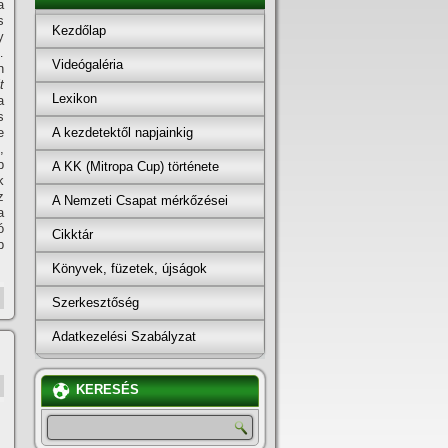
a
s
Kezdőlap
y
…
Videógaléria
n
t
Lexikon
a
s
A kezdetektől napjainkig
e
,
b
A KK (Mitropa Cup) története
k
z
A Nemzeti Csapat mérkőzései
a
ó
Cikktár
b
Könyvek, füzetek, újságok
Szerkesztőség
Adatkezelési Szabályzat
KERESÉS