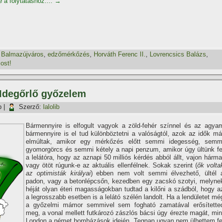
e a folytatáshoz....
→
,
Balmazújváros
,
edzőmérkőzés
,
Horváth Ferenc II.
,
Lovrencsics Balázs
,
ost!
 Idegőrlő győzelem
p
|
Szerző:
lalolib
Bármennyire is elfogult vagyok a zöld-fehér szí­nnel és az agya
bármennyire is el tud különböztetni a valóságtól, azok az idők má
elmúltak, amikor egy mérkőzés előtt semmi idegesség, semm
gyomorgörcs és semmi kétely a napi penzum, amikor úgy ültünk fe
a lelátóra, hogy az aznapi 50 milliós kérdés abból állt, vajon hárma
vagy ötöt rúgunk-e az aktuális ellenfélnek. Sokak szerint (
ők volta
az optimisták királyai
) ebben nem volt semmi élvezhető, ültél 
padon, vagy a betonlépcsőn, kezedben egy zacskó szotyi, melyne
héját olyan éteri magasságokban tudtad a kilőni a szádból, hogy a
a legrosszabb esetben is a lelátó szélén landolt. Ha a lendületet mé
a győzelmi mámor semmivel sem fogható zamatával erősí­tette
meg, a vonal mellett futkározó zászlós bácsi úgy érezte magát, min
London a német bombázások idején. Tegnap ugyan nem ülhettem fe