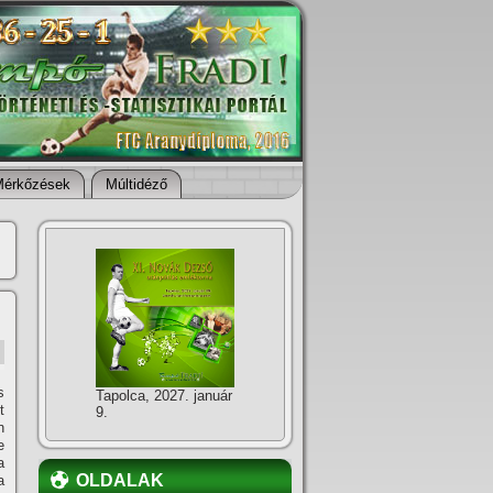
Mérkőzések
Múltidéző
s
Tapolca, 2027. január
t
9.
n
e
a
OLDALAK
a