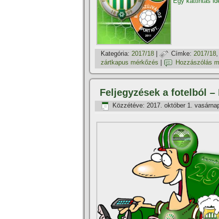
Egy kattintás id
Kategória:
2017/18
|
Címke:
2017/18
zártkapus mérkőzés
|
Hozzászólás m
Feljegyzések a fotelból –
Közzétéve:
2017. október 1. vasárna