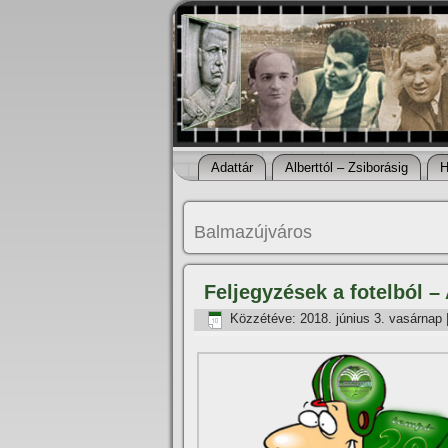
Adattár
Alberttól – Zsiborásig
H
Balmazújváros
Feljegyzések a fotelból 
Közzétéve:
2018. június 3. vasárnap