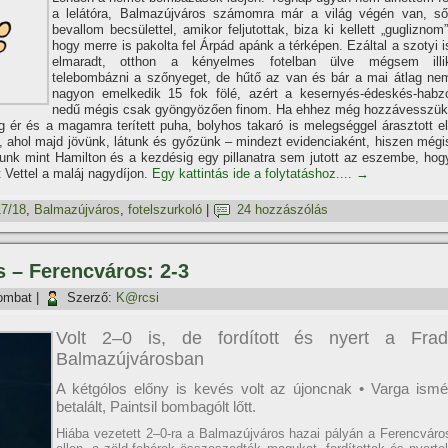
a lelátóra, Balmazújváros számomra már a világ végén van, ső
bevallom becsülettel, amikor feljutottak, biza ki kellett „gugliznom”
hogy merre is pakolta fel Árpád apánk a térképen. Ezáltal a szotyi i
elmaradt, otthon a kényelmes fotelban ülve mégsem illi
telebombázni a szőnyeget, de hűtő az van és bár a mai átlag ne
nagyon emelkedik 15 fok fölé, azért a kesernyés-édeskés-habz
nedű mégis csak gyöngyözően finom. Ha ehhez még hozzávesszük
ig ér és a magamra terí­tett puha, bolyhos takaró is melegséggel árasztott el
k, ahol majd jövünk, látunk és győzünk – mindezt evidenciaként, hiszen mégi
nk mint Hamilton és a kezdésig egy pillanatra sem jutott az eszembe, hog
 Vettel a maláj nagydí­jon.
Egy kattintás ide a folytatáshoz....
→
7/18
,
Balmazújváros
,
fotelszurkoló
|
24 hozzászólás
s – Ferencváros: 2-3
ombat
|
Szerző:
K@rcsi
Volt 2–0 is, de fordí­tott és nyert a Frad
Balmazújvárosban
A kétgólos előny is kevés volt az újoncnak • Varga ismé
betalált, Paintsil bombagólt lőtt.
Hiába vezetett 2–0-ra a Balmazújváros hazai pályán a Ferencváro