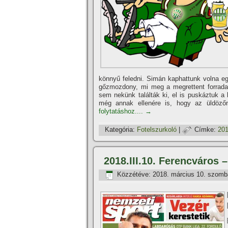
könnyű feledni. Simán kaphattunk volna egy
gőzmozdony, mi meg a megrettent forrada
sem nekünk találták ki, el is puskáztuk a 
még annak ellenére is, hogy az üldöző
folytatáshoz....
→
Kategória:
Fotelszurkoló
|
Címke:
201
2018.III.10. Ferencváros 
Közzétéve:
2018. március 10. szomb