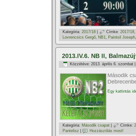
Kategória:
2017/18
|
Címke:
2017/18
Lovrencsics Gergő
,
NB1
,
Paintsil Joseph
2013.IV.6. NB II, Balmazúj
Közzétéve:
2013. április 6. szombat
Második csa
Debrecenben
Egy kattintás id
Kategória:
Második csapat
|
Címke:
Pantelisz
|
Hozzászólás most!