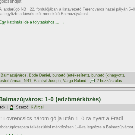
gólcsendjét.
A labdarúgó NB I 22. fordulójában a listavezető Ferencváros hazai pályán 5–0
ra legyőzte a kiesés elől menekülő Balmazújvárost.
Egy kattintás ide a folytatáshoz....
→
,
Balmazújváros
,
Böde Dániel
,
büntető (értékesí­tett)
,
büntető (kihagyott)
,
esterhármas
,
NB1
,
Paintsil Joseph
,
Varga Roland
|
2 hozzászólás
 Balmazújváros: 1-0 (edzőmérkőzés)
tök
|
Szerző:
K@rcsi
: Lovrencsics három gólja után 1–0-ra nyert a Fradi
abdarúgócsapata felkészülési mérkőzésen 1–0-ra legyőzte a Balmazújvárost.