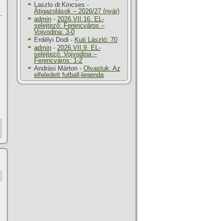
Laszlo dr.Kincses
-
Átigazolások – 2026/27 (nyár)
-
admin
-
2026.VII.16. EL-
selejtező: Ferencváros –
Vojvodina: 3-0
Erdélyi Dodi
-
Kuti László: 70
admin
-
2026.VII.9. EL-
selejtező: Vojvodina –
Ferencváros: 1-2
Andrási Márton
-
Olvastuk: Az
elfeledett futball-legenda