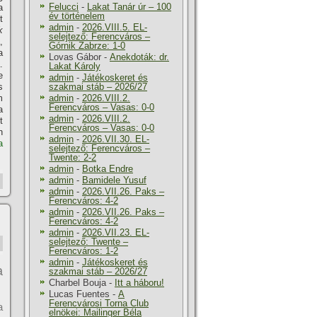
Felucci
-
Lakat Tanár úr – 100
a
év történelem
t
admin
-
2026.VIII.5. EL-
k
selejtező: Ferencváros –
,
Górnik Zabrze: 1-0
a
Lovas Gábor
-
Anekdoták: dr.
.
Lakat Károly
e
admin
-
Játékoskeret és
s
szakmai stáb – 2026/27
m
admin
-
2026.VIII.2.
Ferencváros – Vasas: 0-0
a
admin
-
2026.VIII.2.
t
Ferencváros – Vasas: 0-0
n
admin
-
2026.VII.30. EL-
a
selejtező: Ferencváros –
Twente: 2-2
admin
-
Botka Endre
admin
-
Bamidele Yusuf
admin
-
2026.VII.26. Paks –
Ferencváros: 4-2
admin
-
2026.VII.26. Paks –
Ferencváros: 4-2
admin
-
2026.VII.23. EL-
selejtező: Twente –
Ferencváros: 1-2
admin
-
Játékoskeret és
a
szakmai stáb – 2026/27
Charbel Bouja
-
Itt a háboru!
Lucas Fuentes
-
A
Ferencvárosi Torna Club
a
elnökei: Mailinger Béla