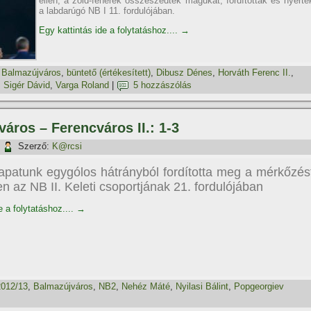
ellen, a zöld-fehérek összeszedték magukat, fordí­tottak és nyerte
a labdarúgó NB I 11. fordulójában.
Egy kattintás ide a folytatáshoz....
→
,
Balmazújváros
,
büntető (értékesí­tett)
,
Dibusz Dénes
,
Horváth Ferenc II.
,
,
Sigér Dávid
,
Varga Roland
|
5 hozzászólás
város – Ferencváros II.: 1-3
|
Szerző:
K@rcsi
patunk egygólos hátrányból fordí­totta meg a mérkőzés
 az NB II. Keleti csoportjának 21. fordulójában
e a folytatáshoz....
→
2012/13
,
Balmazújváros
,
NB2
,
Nehéz Máté
,
Nyilasi Bálint
,
Popgeorgiev