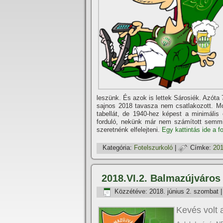
leszünk. És azok is lettek Sárosiék. Azóta 
sajnos 2018 tavasza nem csatlakozott. Mos
tabellát, de 1940-hez képest a minimális 
forduló, nekünk már nem számí­tott semm
szeretnénk elfelejteni.
Egy kattintás ide a f
Kategória:
Fotelszurkoló
|
Címke:
201
2018.VI.2. Balmazújváros
Közzétéve:
2018. június 2. szombat
Kevés volt 