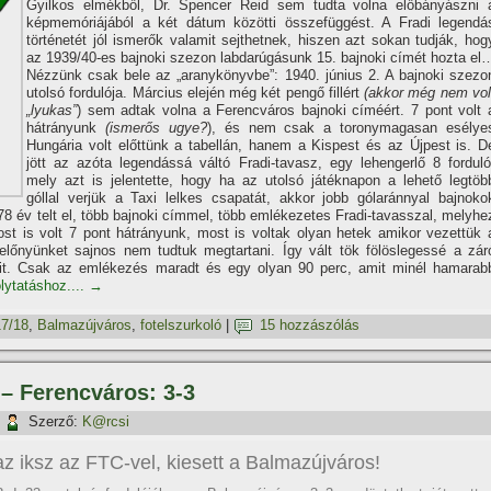
Gyilkos elmékből, Dr. Spencer Reid sem tudta volna előbányászni 
képmemóriájából a két dátum közötti összefüggést. A Fradi legendá
történetét jól ismerők valamit sejthetnek, hiszen azt sokan tudják, hog
az 1939/40-es bajnoki szezon labdarúgásunk 15. bajnoki cí­mét hozta el
Nézzünk csak bele az „aranykönyvbe”: 1940. június 2. A bajnoki szezo
utolsó fordulója. Március elején még két pengő fillért
(akkor még nem vol
„lyukas”
) sem adtak volna a Ferencváros bajnoki cí­méért. 7 pont volt 
hátrányunk
(ismerős ugye?
), és nem csak a toronymagasan esélye
Hungária volt előttünk a tabellán, hanem a Kispest és az Újpest is. D
jött az azóta legendássá váltó Fradi-tavasz, egy lehengerlő 8 forduló
mely azt is jelentette, hogy ha az utolsó játéknapon a lehető legtöb
góllal verjük a Taxi lelkes csapatát, akkor jobb gólaránnyal bajnoko
78 év telt el, több bajnoki cí­mmel, több emlékezetes Fradi-tavasszal, melyhe
t is volt 7 pont hátrányunk, most is voltak olyan hetek amikor vezettük 
előnyünket sajnos nem tudtuk megtartani. Így vált tök fölöslegessé a zár
it. Csak az emlékezés maradt és egy olyan 90 perc, amit minél hamarab
olytatáshoz....
→
7/18
,
Balmazújváros
,
fotelszurkoló
|
15 hozzászólás
 – Ferencváros: 3-3
|
Szerző:
K@rcsi
az iksz az FTC-vel, kiesett a Balmazújváros!