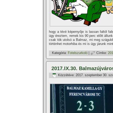
hogy a tévé képernyője is lassan faltól fal
úgy éreztem, remek kis 90 perc előtt állun
csak tök utolsó a Balmaz, mi meg száguldu
történhet motorhiba és mi is úgy járunk mint
Kategória:
Fotelszurkoló
|
Címke:
201
2017.IX.30. Balmazújváro
Közzétéve:
2017. szeptember 30. sz