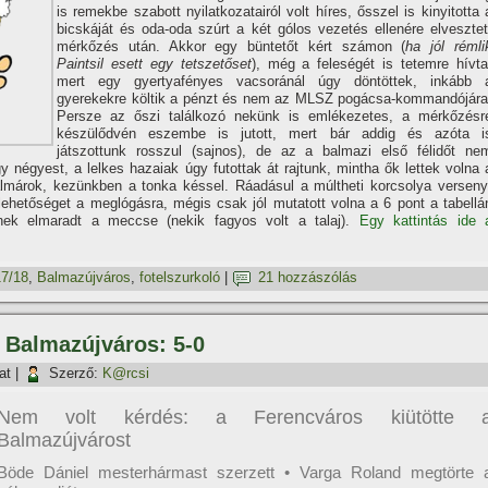
is remekbe szabott nyilatkozatairól volt hí­res, ősszel is kinyitotta 
bicskáját és oda-oda szúrt a két gólos vezetés ellenére elvesztet
mérkőzés után. Akkor egy büntetőt kért számon (
ha jól rémli
Paintsil esett egy tetszetőset
), még a feleségét is tetemre hí­vta
mert egy gyertyafényes vacsoránál úgy döntöttek, inkább 
gyerekekre költik a pénzt és nem az MLSZ pogácsa-kommandójára
Persze az őszi találkozó nekünk is emlékezetes, a mérkőzésr
készülődvén eszembe is jutott, mert bár addig és azóta i
játszottunk rosszul (sajnos), de az a balmazi első félidőt ne
 négyest, a lelkes hazaiak úgy futottak át rajtunk, mintha ők lettek volna 
lmárok, kezünkben a tonka késsel. Ráadásul a múltheti korcsolya verseny
lehetőséget a meglógásra, mégis csak jól mutatott volna a 6 pont a tabellá
nek elmaradt a meccse (nekik fagyos volt a talaj).
Egy kattintás ide 
7/18
,
Balmazújváros
,
fotelszurkoló
|
21 hozzászólás
– Balmazújváros: 5-0
at
|
Szerző:
K@rcsi
Nem volt kérdés: a Ferencváros kiütötte 
Balmazújvárost
Böde Dániel mesterhármast szerzett • Varga Roland megtörte 