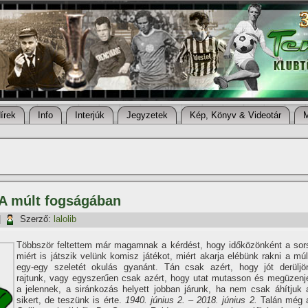
í­rek
Info
Interjúk
Jegyzetek
Kép, Könyv & Videotár
– A múlt fogságában
|
Szerző:
lalolib
Többször feltettem már magamnak a kérdést, hogy időközönként a sor
miért is játszik velünk komisz játékot, miért akarja elébünk rakni a múl
egy-egy szeletét okulás gyanánt. Tán csak azért, hogy jót derüljö
rajtunk, vagy egyszerűen csak azért, hogy utat mutasson és megüzenj
a jelennek, a siránkozás helyett jobban járunk, ha nem csak áhí­tjuk 
sikert, de teszünk is érte.
1940. június 2. – 2018. június 2.
Talán még 