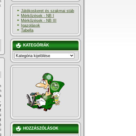
a
k
Játékoskeret és szakmai stáb
Mérkőzések - NB I
Mérkőzések - NB III
Igazolások
Tabella
KATEGÓRIÁK
KATEGÓRIÁK
m
n
a
,
r
t
i
t
é
HOZZÁSZÓLÁSOK
i
g