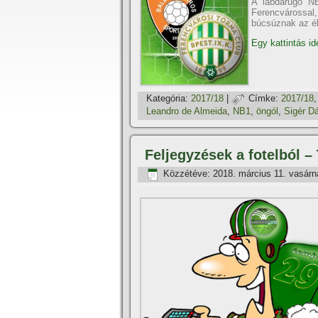
A labdarúgó NB
Ferencvárossal
búcsúznak az él
Egy kattintás id
Kategória:
2017/18
|
Címke:
2017/18
Leandro de Almeida
,
NB1
,
öngól
,
Sigér D
Feljegyzések a fotelból 
Közzétéve:
2018. március 11. vasárn