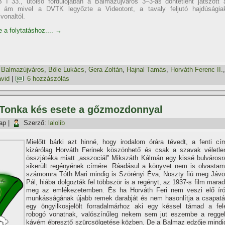
 I 33., utolsó fordulójában a Balmazújváros 3–3-as döntetlent játszott 
, ám mivel a DVTK legyőzte a Videotont, a tavaly feljutó hajdúságia
vonaltól.
e a folytatáshoz....
→
,
Balmazújváros
,
Bőle Lukács
,
Gera Zoltán
,
Hajnal Tamás
,
Horváth Ferenc II.
,
ávid
|
6 hozzászólás
– Tonka kés esete a gőzmozdonnyal
ap
|
Szerző:
lalolib
Mielőtt bárki azt hinné, hogy irodalom órára tévedt, a fenti cí­
kizárólag Horváth Ferinek köszönhető és csak a szavak véletle
összjátéka miatt „asszociál” Mikszáth Kálmán egy kissé bulvárosr
sikerült regényének cí­mére. Ráadásul a könyvet nem is olvastam
számomra Tóth Mari mindig is Szörényi Éva, Noszty fiú meg Jávo
Pál, hiába dolgozták fel többször is a regényt, az 1937-s film marad
meg az emlékezetemben. És ha Horváth Feri nem veszi elő í­ró
munkásságának újabb remek darabját és nem hasonlí­tja a csapatá
egy öngyilkosjelölt forradalmárhoz aki egy késsel támad a fel
robogó vonatnak, valószí­nűleg nekem sem jut eszembe a reggel
kávém ébresztő szürcsölgetése közben. De a Balmaz edzője mindi