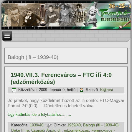
Balogh (ifi – 1939-40)
1940.VII.3. Ferencváros – FTC ifi 4:0
(edzőmérkőzés)
Közzétéve:
2009. február 9. hétfő
|
Szerző:
K@rcsi
Jó játékot, nagy küzdelmet hozott az ifi döntő: FTC-Magyar
Pamut 2:0 (0:0) — Döntetlen is lehetett volna
Egy kattintás ide a folytatáshoz....
→
Kategória:
1939/40
|
Címke:
1939/40
,
Balogh (ifi - 1939-40)
,
Beke Imre
,
Csanádi Árpád dr.
,
edzőmérkőzés
,
Ferencváros -