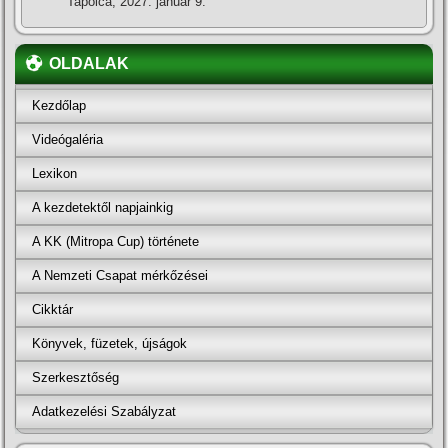
Tapolca, 2027. január 9.
OLDALAK
Kezdőlap
Videógaléria
Lexikon
A kezdetektől napjainkig
A KK (Mitropa Cup) története
A Nemzeti Csapat mérkőzései
Cikktár
Könyvek, füzetek, újságok
Szerkesztőség
Adatkezelési Szabályzat