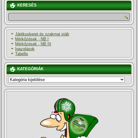
KERESÉS
Játékoskeret és szakmai stáb
Mérkőzések - NB I
Mérkőzések - NB III
Igazolások
Tabella
KATEGÓRIÁK
KATEGÓRIÁK