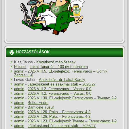
HOZZÁSZÓLÁSOK
Kiss János
-
Következő mérkőzések
Felucci
-
Lakat Tanár úr – 100 év történelem
admin
-
2026.VIII.5. EL-selejtező: Ferencváros – Górnik
Zabrze: 1-0
Lovas Gábor
-
Anekdoták: dr. Lakat Károly
admin
-
Játékoskeret és szakmai stáb – 2026/27
admin
-
2026.VIII.2. Ferencváros – Vasas: 0-0
admin
-
2026.VIII.2. Ferencváros – Vasas: 0-0
admin
-
2026.VII.30. EL-selejtező: Ferencváros – Twente: 2-2
admin
-
Botka Endre
admin
-
Bamidele Yusuf
admin
-
2026.VII.26. Paks – Ferencváros: 4-2
admin
-
2026.VII.26. Paks – Ferencváros: 4-2
admin
-
2026.VII.23. EL-selejtező: Twente – Ferencváros: 1-2
admin
-
Játékoskeret és szakmai stáb – 2026/27