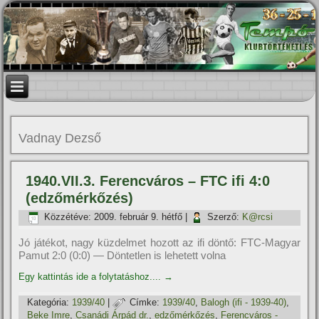
Vadnay Dezső
1940.VII.3. Ferencváros – FTC ifi 4:0
(edzőmérkőzés)
Közzétéve:
2009. február 9. hétfő
|
Szerző:
K@rcsi
Jó játékot, nagy küzdelmet hozott az ifi döntő: FTC-Magyar
Pamut 2:0 (0:0) — Döntetlen is lehetett volna
Egy kattintás ide a folytatáshoz....
→
Kategória:
1939/40
|
Címke:
1939/40
,
Balogh (ifi - 1939-40)
,
Beke Imre
,
Csanádi Árpád dr.
,
edzőmérkőzés
,
Ferencváros -