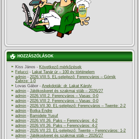
HOZZÁSZÓLÁSOK
Kiss János
-
Következő mérkőzések
Felucci
-
Lakat Tanár úr – 100 év történelem
admin
-
2026.VIII.5. EL-selejtező: Ferencváros – Górnik
Zabrze: 1-0
Lovas Gábor
-
Anekdoták: dr. Lakat Károly
admin
-
Játékoskeret és szakmai stáb – 2026/27
admin
-
2026.VIII.2. Ferencváros – Vasas: 0-0
admin
-
2026.VIII.2. Ferencváros – Vasas: 0-0
admin
-
2026.VII.30. EL-selejtező: Ferencváros – Twente: 2-2
admin
-
Botka Endre
admin
-
Bamidele Yusuf
admin
-
2026.VII.26. Paks – Ferencváros: 4-2
admin
-
2026.VII.26. Paks – Ferencváros: 4-2
admin
-
2026.VII.23. EL-selejtező: Twente – Ferencváros: 1-2
admin
-
Játékoskeret és szakmai stáb – 2026/27