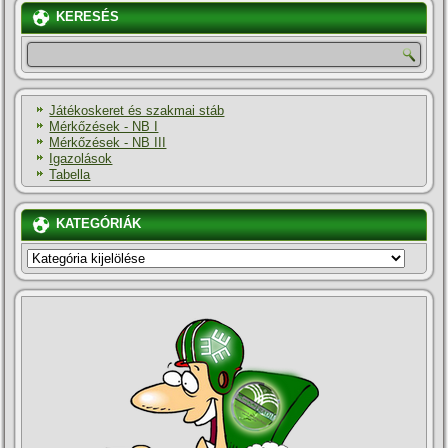
KERESÉS
Játékoskeret és szakmai stáb
Mérkőzések - NB I
Mérkőzések - NB III
Igazolások
Tabella
KATEGÓRIÁK
KATEGÓRIÁK