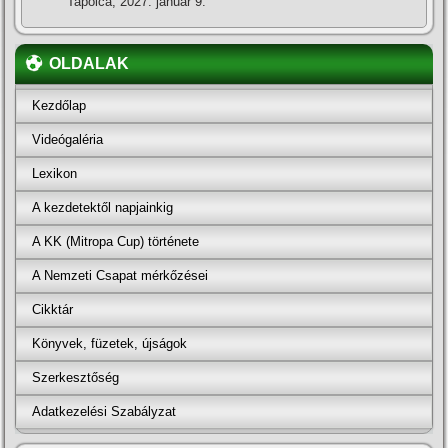
Tapolca, 2027. január 9.
OLDALAK
Kezdőlap
Videógaléria
Lexikon
A kezdetektől napjainkig
A KK (Mitropa Cup) története
A Nemzeti Csapat mérkőzései
Cikktár
Könyvek, füzetek, újságok
Szerkesztőség
Adatkezelési Szabályzat