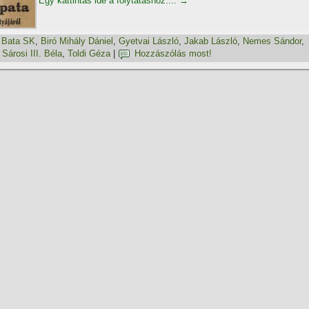
Egy kattintás ide a folytatáshoz....
→
,
Bata SK
,
Biró Mihály Dániel
,
Gyetvai László
,
Jakab László
,
Nemes Sándor
,
,
Sárosi III. Béla
,
Toldi Géza
|
Hozzászólás most!