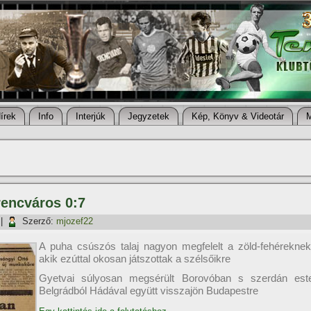
í­rek
Info
Interjúk
Jegyzetek
Kép, Könyv & Videotár
rencváros 0:7
|
Szerző:
mjozef22
A puha csúszós talaj nagyon megfelelt a zöld-fehéreknek
akik ezúttal okosan játszottak a szélsőikre
Gyetvai súlyosan megsérült Borovóban s szerdán est
Belgrádból Hádával együtt visszajön Budapestre