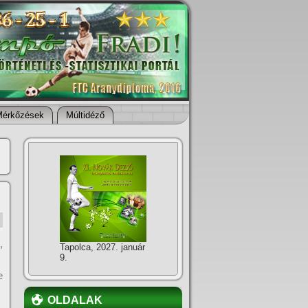
Mérkőzések
Múltidéző
,
Tapolca, 2027. január
9.
e
OLDALAK