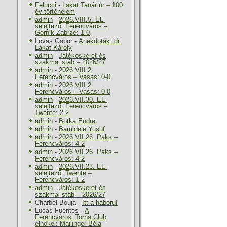
Felucci
-
Lakat Tanár úr – 100
év történelem
admin
-
2026.VIII.5. EL-
selejtező: Ferencváros –
Górnik Zabrze: 1-0
Lovas Gábor
-
Anekdoták: dr.
Lakat Károly
admin
-
Játékoskeret és
szakmai stáb – 2026/27
admin
-
2026.VIII.2.
Ferencváros – Vasas: 0-0
admin
-
2026.VIII.2.
Ferencváros – Vasas: 0-0
admin
-
2026.VII.30. EL-
selejtező: Ferencváros –
Twente: 2-2
admin
-
Botka Endre
admin
-
Bamidele Yusuf
admin
-
2026.VII.26. Paks –
Ferencváros: 4-2
admin
-
2026.VII.26. Paks –
Ferencváros: 4-2
admin
-
2026.VII.23. EL-
selejtező: Twente –
Ferencváros: 1-2
admin
-
Játékoskeret és
szakmai stáb – 2026/27
Charbel Bouja
-
Itt a háboru!
Lucas Fuentes
-
A
Ferencvárosi Torna Club
elnökei: Mailinger Béla