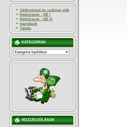
Játékoskeret és szakmai stáb
Mérkőzések - NB I
Mérkőzések - NB III
Igazolások
Tabella
KATEGÓRIÁK
KATEGÓRIÁK
HOZZÁSZÓLÁSOK