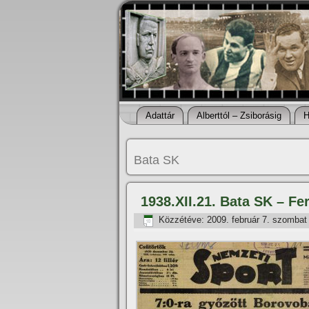
Adattár
Alberttól – Zsiborásig
H
Bata SK
1938.XII.21. Bata SK – Fe
Közzétéve:
2009. február 7. szombat