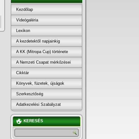
Kezdőlap
Videógaléria
Lexikon
A kezdetektől napjainkig
A KK (Mitropa Cup) története
A Nemzeti Csapat mérkőzései
Cikktár
Könyvek, füzetek, újságok
Szerkesztőség
Adatkezelési Szabályzat
KERESÉS