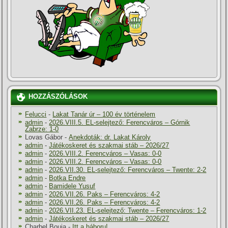
HOZZÁSZÓLÁSOK
Felucci
-
Lakat Tanár úr – 100 év történelem
admin
-
2026.VIII.5. EL-selejtező: Ferencváros – Górnik
Zabrze: 1-0
Lovas Gábor
-
Anekdoták: dr. Lakat Károly
admin
-
Játékoskeret és szakmai stáb – 2026/27
admin
-
2026.VIII.2. Ferencváros – Vasas: 0-0
admin
-
2026.VIII.2. Ferencváros – Vasas: 0-0
admin
-
2026.VII.30. EL-selejtező: Ferencváros – Twente: 2-2
admin
-
Botka Endre
admin
-
Bamidele Yusuf
admin
-
2026.VII.26. Paks – Ferencváros: 4-2
admin
-
2026.VII.26. Paks – Ferencváros: 4-2
admin
-
2026.VII.23. EL-selejtező: Twente – Ferencváros: 1-2
admin
-
Játékoskeret és szakmai stáb – 2026/27
Charbel Bouja
-
Itt a háboru!