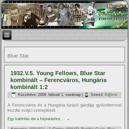
Blue Star
1932.V.5. Young Fellows, Blue Star
kombinált – Ferencváros, Hungária
kombinált 1:2
Közzétéve:
2009. február 1. vasárnap
|
Szerző:
K@rcsi
A Ferencváros és a Hungária túrázó gárdája győzelemmel
kezdte svájci szereplését
Egy kattintás ide a folytatáshoz....
→