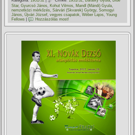
Kategória:
1931/32
|
Címke:
1931/32
,
Barátky Gyula
,
Blue
Star
,
Gyurcsó János
,
Kohut Vilmos
,
Mandl (Mándi) Gyula
,
nemzetközi mérkőzés
,
Sárvári (Skvarek) György
,
Somogyi
János
,
Újvári József
,
vegyes csapatok
,
Wéber Lajos
,
Young
Fellows
|
Hozzászólás most!