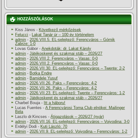
HOZZÁSZÓLÁSOK
Kiss János
-
Következő mérkőzések
Felucci
-
Lakat Tanár úr – 100 év történelem
admin
-
2026.VIII.5. EL-selejtező: Ferencváros – Górnik
Zabrze: 1-0
Lovas Gábor
-
Anekdoták: dr. Lakat Károly
admin
-
Játékoskeret és szakmai stáb – 2026/27
admin
-
2026.VIII.2. Ferencváros – Vasas: 0-0
admin
-
2026.VIII.2. Ferencváros – Vasas: 0-0
admin
-
2026.VII.30. EL-selejtező: Ferencváros – Twente: 2-2
admin
-
Botka Endre
admin
-
Bamidele Yusuf
admin
-
2026.VII.26. Paks – Ferencváros: 4-2
admin
-
2026.VII.26. Paks – Ferencváros: 4-2
admin
-
2026.VII.23. EL-selejtező: Twente – Ferencváros: 1-2
admin
-
Játékoskeret és szakmai stáb – 2026/27
Charbel Bouja
-
Itt a háboru!
Lucas Fuentes
-
A Ferencvárosi Torna Club elnökei: Mailinger
Béla
Laszlo dr.Kincses
-
Átigazolások – 2026/27 (nyár)
admin
-
2026.VII.16. EL-selejtező: Ferencváros – Vojvodina: 3-0
Erdélyi Dodi
-
Kuti László: 70
admin
-
2026.VII.9. EL-selejtező: Vojvodina – Ferencváros: 1-2