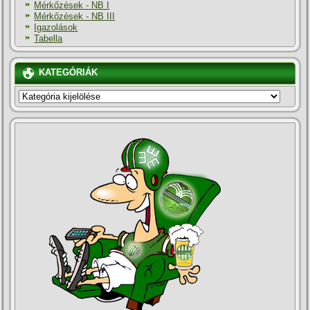
Mérkőzések - NB I
Mérkőzések - NB III
Igazolások
Tabella
KATEGÓRIÁK
KATEGÓRIÁK