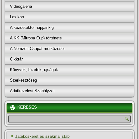
Videógaléria
Lexikon
A kezdetektől napjainkig
A KK (Mitropa Cup) története
A Nemzeti Csapat mérkőzései
Cikktár
Könyvek, füzetek, újságok
Szerkesztőség
Adatkezelési Szabályzat
KERESÉS
Játékoskeret és szakmai stáb