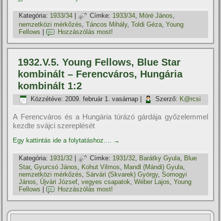
Kategória:
1933/34
|
Címke:
1933/34
,
Móré János
,
nemzetközi mérkőzés
,
Táncos Mihály
,
Toldi Géza
,
Young
Fellows
|
Hozzászólás most!
1932.V.5. Young Fellows, Blue Star
kombinált – Ferencváros, Hungária
kombinált 1:2
Közzétéve:
2009. február 1. vasárnap
|
Szerző:
K@rcsi
A Ferencváros és a Hungária túrázó gárdája győzelemmel
kezdte svájci szereplését
Egy kattintás ide a folytatáshoz....
→
Kategória:
1931/32
|
Címke:
1931/32
,
Barátky Gyula
,
Blue
Star
,
Gyurcsó János
,
Kohut Vilmos
,
Mandl (Mándi) Gyula
,
nemzetközi mérkőzés
,
Sárvári (Skvarek) György
,
Somogyi
János
,
Újvári József
,
vegyes csapatok
,
Wéber Lajos
,
Young
Fellows
|
Hozzászólás most!