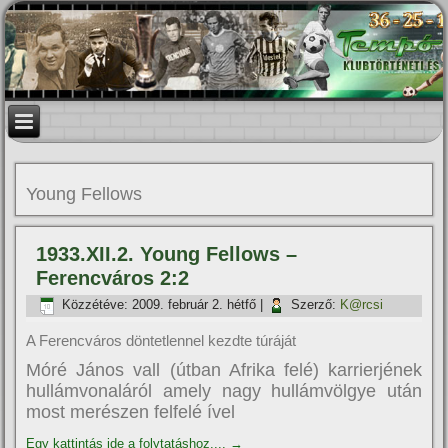
Young Fellows
1933.XII.2. Young Fellows –
Ferencváros 2:2
Közzétéve:
2009. február 2. hétfő
|
Szerző:
K@rcsi
A Ferencváros döntetlennel kezdte túráját
Móré János vall (útban Afrika felé) karrierjének
hullámvonaláról amely nagy hullámvölgye után
most merészen felfelé ível
Egy kattintás ide a folytatáshoz....
→