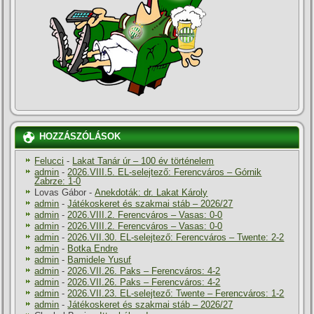
HOZZÁSZÓLÁSOK
Felucci
-
Lakat Tanár úr – 100 év történelem
admin
-
2026.VIII.5. EL-selejtező: Ferencváros – Górnik
Zabrze: 1-0
Lovas Gábor
-
Anekdoták: dr. Lakat Károly
admin
-
Játékoskeret és szakmai stáb – 2026/27
admin
-
2026.VIII.2. Ferencváros – Vasas: 0-0
admin
-
2026.VIII.2. Ferencváros – Vasas: 0-0
admin
-
2026.VII.30. EL-selejtező: Ferencváros – Twente: 2-2
admin
-
Botka Endre
admin
-
Bamidele Yusuf
admin
-
2026.VII.26. Paks – Ferencváros: 4-2
admin
-
2026.VII.26. Paks – Ferencváros: 4-2
admin
-
2026.VII.23. EL-selejtező: Twente – Ferencváros: 1-2
admin
-
Játékoskeret és szakmai stáb – 2026/27