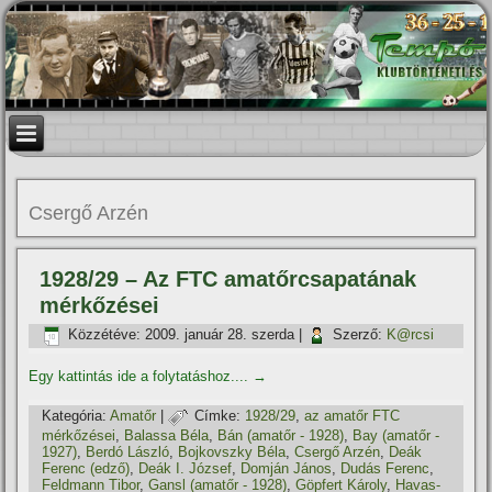
Csergő Arzén
1928/29 – Az FTC amatőrcsapatának
mérkőzései
Közzétéve:
2009. január 28. szerda
|
Szerző:
K@rcsi
Egy kattintás ide a folytatáshoz....
→
Kategória:
Amatőr
|
Címke:
1928/29
,
az amatőr FTC
mérkőzései
,
Balassa Béla
,
Bán (amatőr - 1928)
,
Bay (amatőr -
1927)
,
Berdó László
,
Bojkovszky Béla
,
Csergő Arzén
,
Deák
Ferenc (edző)
,
Deák I. József
,
Domján János
,
Dudás Ferenc
,
Feldmann Tibor
,
Gansl (amatőr - 1928)
,
Göpfert Károly
,
Havas-