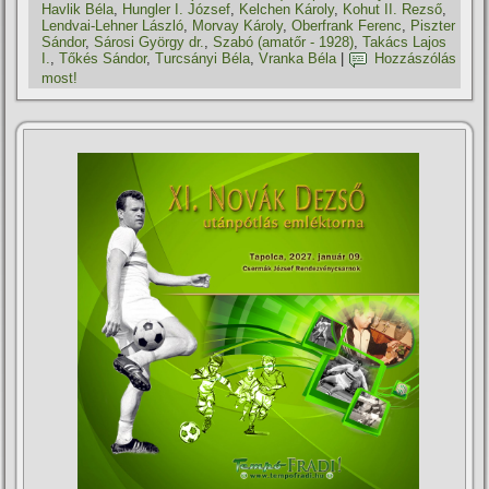
Havlik Béla
,
Hungler I. József
,
Kelchen Károly
,
Kohut II. Rezső
,
Lendvai-Lehner László
,
Morvay Károly
,
Oberfrank Ferenc
,
Piszter
Sándor
,
Sárosi György dr.
,
Szabó (amatőr - 1928)
,
Takács Lajos
I.
,
Tőkés Sándor
,
Turcsányi Béla
,
Vranka Béla
|
Hozzászólás
most!