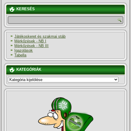
KERESÉS
Játékoskeret és szakmai stáb
Mérkőzések - NB I
Mérkőzések - NB III
Igazolások
Tabella
KATEGÓRIÁK
KATEGÓRIÁK