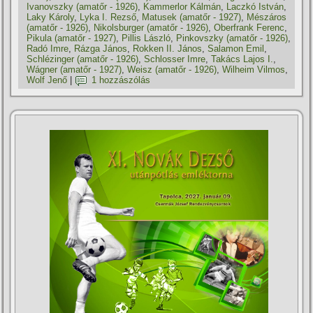
Ivanovszky (amatőr - 1926)
,
Kammerlor Kálmán
,
Laczkó István
,
Laky Károly
,
Lyka I. Rezső
,
Matusek (amatőr - 1927)
,
Mészáros
(amatőr - 1926)
,
Nikolsburger (amatőr - 1926)
,
Oberfrank Ferenc
,
Pikula (amatőr - 1927)
,
Pillis László
,
Pinkovszky (amatőr - 1926)
,
Radó Imre
,
Rázga János
,
Rokken II. János
,
Salamon Emil
,
Schlézinger (amatőr - 1926)
,
Schlosser Imre
,
Takács Lajos I.
,
Wágner (amatőr - 1927)
,
Weisz (amatőr - 1926)
,
Wilheim Vilmos
,
Wolf Jenő
|
1 hozzászólás