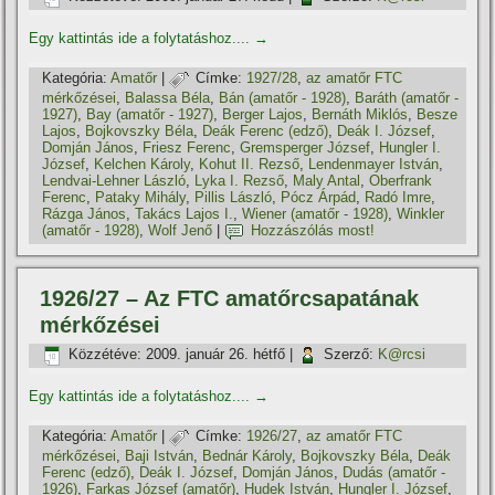
Egy kattintás ide a folytatáshoz....
→
Kategória:
Amatőr
|
Címke:
1927/28
,
az amatőr FTC
mérkőzései
,
Balassa Béla
,
Bán (amatőr - 1928)
,
Baráth (amatőr -
1927)
,
Bay (amatőr - 1927)
,
Berger Lajos
,
Bernáth Miklós
,
Besze
Lajos
,
Bojkovszky Béla
,
Deák Ferenc (edző)
,
Deák I. József
,
Domján János
,
Friesz Ferenc
,
Gremsperger József
,
Hungler I.
József
,
Kelchen Károly
,
Kohut II. Rezső
,
Lendenmayer István
,
Lendvai-Lehner László
,
Lyka I. Rezső
,
Maly Antal
,
Oberfrank
Ferenc
,
Pataky Mihály
,
Pillis László
,
Pócz Árpád
,
Radó Imre
,
Rázga János
,
Takács Lajos I.
,
Wiener (amatőr - 1928)
,
Winkler
(amatőr - 1928)
,
Wolf Jenő
|
Hozzászólás most!
1926/27 – Az FTC amatőrcsapatának
mérkőzései
Közzétéve:
2009. január 26. hétfő
|
Szerző:
K@rcsi
Egy kattintás ide a folytatáshoz....
→
Kategória:
Amatőr
|
Címke:
1926/27
,
az amatőr FTC
mérkőzései
,
Baji István
,
Bednár Károly
,
Bojkovszky Béla
,
Deák
Ferenc (edző)
,
Deák I. József
,
Domján János
,
Dudás (amatőr -
1926)
,
Farkas József (amatőr)
,
Hudek István
,
Hungler I. József
,