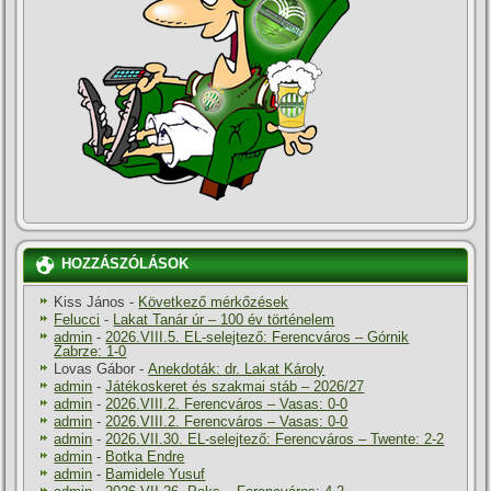
HOZZÁSZÓLÁSOK
Kiss János
-
Következő mérkőzések
Felucci
-
Lakat Tanár úr – 100 év történelem
admin
-
2026.VIII.5. EL-selejtező: Ferencváros – Górnik
Zabrze: 1-0
Lovas Gábor
-
Anekdoták: dr. Lakat Károly
admin
-
Játékoskeret és szakmai stáb – 2026/27
admin
-
2026.VIII.2. Ferencváros – Vasas: 0-0
admin
-
2026.VIII.2. Ferencváros – Vasas: 0-0
admin
-
2026.VII.30. EL-selejtező: Ferencváros – Twente: 2-2
admin
-
Botka Endre
admin
-
Bamidele Yusuf