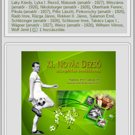
Laky Károly
,
Lyka I. Rezső
,
Matusek (amatőr - 1927)
,
Mészáros
(amatőr - 1926)
,
Nikolsburger (amatőr - 1926)
,
Oberfrank Ferenc
,
Pikula (amatőr - 1927)
,
Pillis László
,
Pinkovszky (amatőr - 1926)
,
Radó Imre
,
Rázga János
,
Rokken II. János
,
Salamon Emil
,
Schlézinger (amatőr - 1926)
,
Schlosser Imre
,
Takács Lajos I.
,
Wágner (amatőr - 1927)
,
Weisz (amatőr - 1926)
,
Wilheim Vilmos
,
Wolf Jenő
|
1 hozzászólás