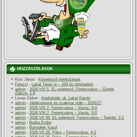
HOZZÁSZÓLÁSOK
Kiss János
-
Következő mérkőzések
Felucci
-
Lakat Tanár úr – 100 év történelem
admin
-
2026.VIII.5. EL-selejtező: Ferencváros – Górnik
Zabrze: 1-0
Lovas Gábor
-
Anekdoták: dr. Lakat Károly
admin
-
Játékoskeret és szakmai stáb – 2026/27
admin
-
2026.VIII.2. Ferencváros – Vasas: 0-0
admin
-
2026.VIII.2. Ferencváros – Vasas: 0-0
admin
-
2026.VII.30. EL-selejtező: Ferencváros – Twente: 2-2
admin
-
Botka Endre
admin
-
Bamidele Yusuf
admin
-
2026.VII.26. Paks – Ferencváros: 4-2