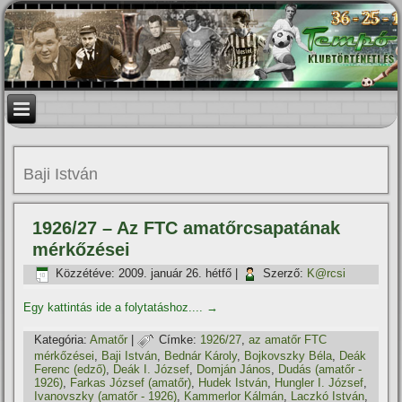
Baji István
1926/27 – Az FTC amatőrcsapatának
mérkőzései
Közzétéve:
2009. január 26. hétfő
|
Szerző:
K@rcsi
Egy kattintás ide a folytatáshoz....
→
Kategória:
Amatőr
|
Címke:
1926/27
,
az amatőr FTC
mérkőzései
,
Baji István
,
Bednár Károly
,
Bojkovszky Béla
,
Deák
Ferenc (edző)
,
Deák I. József
,
Domján János
,
Dudás (amatőr -
1926)
,
Farkas József (amatőr)
,
Hudek István
,
Hungler I. József
,
Ivanovszky (amatőr - 1926)
,
Kammerlor Kálmán
,
Laczkó István
,