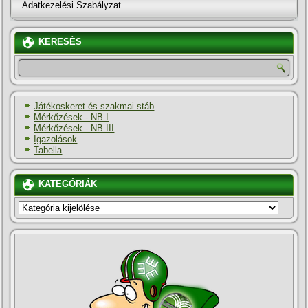
Adatkezelési Szabályzat
KERESÉS
Játékoskeret és szakmai stáb
Mérkőzések - NB I
Mérkőzések - NB III
Igazolások
Tabella
KATEGÓRIÁK
KATEGÓRIÁK