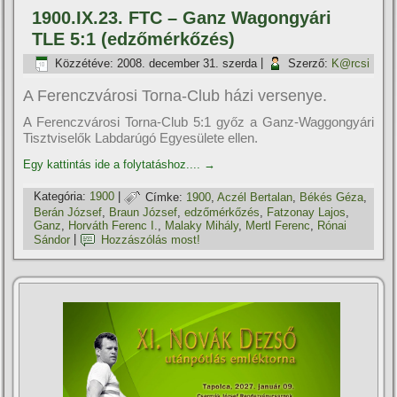
1900.IX.23. FTC – Ganz Wagongyári
TLE 5:1 (edzőmérkőzés)
Közzétéve:
2008. december 31. szerda
|
Szerző:
K@rcsi
A Ferenczvárosi Torna-Club házi versenye.
A Ferenczvárosi Torna-Club 5:1 győz a Ganz-Waggongyári
Tisztviselők Labdarúgó Egyesülete ellen.
Egy kattintás ide a folytatáshoz....
→
Kategória:
1900
|
Címke:
1900
,
Aczél Bertalan
,
Békés Géza
,
Berán József
,
Braun József
,
edzőmérkőzés
,
Fatzonay Lajos
,
Ganz
,
Horváth Ferenc I.
,
Malaky Mihály
,
Mertl Ferenc
,
Rónai
Sándor
|
Hozzászólás most!