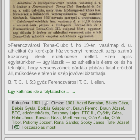
»Ferenczvárosi Torna-Club« f. hó 19-én, vasárnap d. u.
athletikai és kerékpár háziversenyt rendezett szép számú
közönség élénk érdeklődése mellett. Ezen agilis
egyletünkben — úgy látszik — az athletika is életre kel és ha
tekintjük, hogy versenyzőinek gárdája jobbára fiatal erőkből
áll, működése e téren is szép jövővel biztathatja.
B. T. C. II. 5:3 győz Ferenczvárosi T. C. II. ellen.
Egy kattintás ide a folytatáshoz....
→
Kategória:
1901
|
Címke:
1901
,
Aczél Bertalan
,
Békés Géza
,
Békés Gyula
,
Borbás Gáspár dr.
,
Braun Ferenc
,
Braun József
,
BTC
,
edzőmérkőzés
,
Fatzonay Lajos
,
FTC II.
,
Győrffy Géza
,
Hahn János
,
Kovács Géza
,
Mertl Ferenc
,
Oláh Aladár
,
Oláh
Tibor
,
Pokorny József
,
Rónai Sándor
,
Soóky János
,
Tafel József
|
Hozzászólás most!