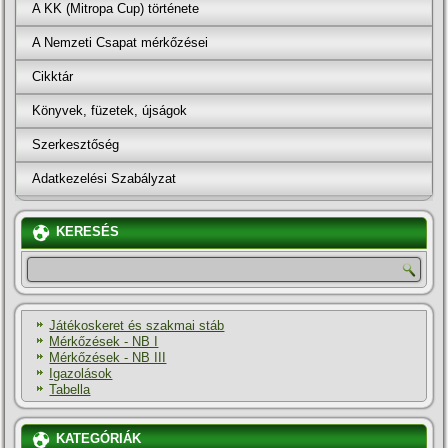
A KK (Mitropa Cup) története
A Nemzeti Csapat mérkőzései
Cikktár
Könyvek, füzetek, újságok
Szerkesztőség
Adatkezelési Szabályzat
KERESÉS
Játékoskeret és szakmai stáb
Mérkőzések - NB I
Mérkőzések - NB III
Igazolások
Tabella
KATEGÓRIÁK