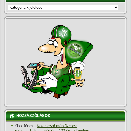
KATEGÓRIÁK
HOZZÁSZÓLÁSOK
Kiss János
-
Következő mérkőzések
Felucci
-
Lakat Tanár úr – 100 év történelem