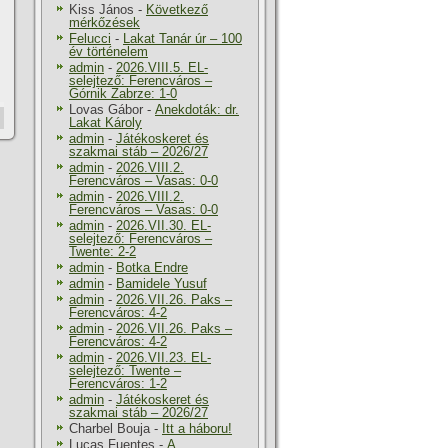
Kiss János
-
Következő
mérkőzések
Felucci
-
Lakat Tanár úr – 100
év történelem
admin
-
2026.VIII.5. EL-
selejtező: Ferencváros –
Górnik Zabrze: 1-0
Lovas Gábor
-
Anekdoták: dr.
Lakat Károly
admin
-
Játékoskeret és
szakmai stáb – 2026/27
admin
-
2026.VIII.2.
Ferencváros – Vasas: 0-0
admin
-
2026.VIII.2.
Ferencváros – Vasas: 0-0
admin
-
2026.VII.30. EL-
selejtező: Ferencváros –
Twente: 2-2
admin
-
Botka Endre
admin
-
Bamidele Yusuf
admin
-
2026.VII.26. Paks –
Ferencváros: 4-2
admin
-
2026.VII.26. Paks –
Ferencváros: 4-2
admin
-
2026.VII.23. EL-
selejtező: Twente –
Ferencváros: 1-2
admin
-
Játékoskeret és
szakmai stáb – 2026/27
Charbel Bouja
-
Itt a háboru!
Lucas Fuentes
-
A