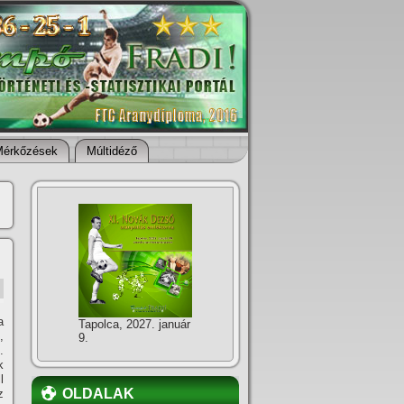
Mérkőzések
Múltidéző
a
Tapolca, 2027. január
,
9.
.
k
l
OLDALAK
z