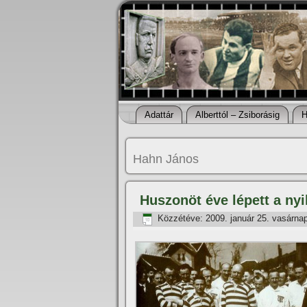
Adattár
Alberttól – Zsiborásig
H
Hahn János
Huszonöt éve lépett a nyi
Közzétéve:
2009. január 25. vasárna