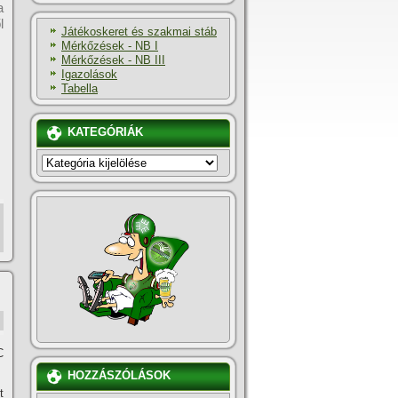
a
l
Játékoskeret és szakmai stáb
Mérkőzések - NB I
Mérkőzések - NB III
Igazolások
Tabella
KATEGÓRIÁK
KATEGÓRIÁK
C
HOZZÁSZÓLÁSOK
t