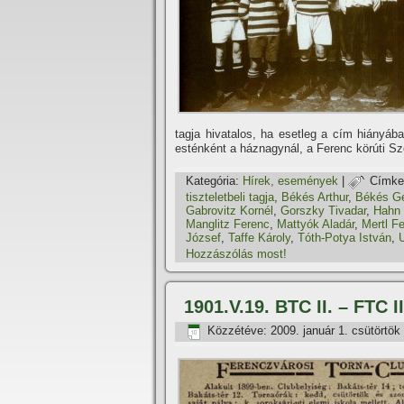
tagja hivatalos, ha esetleg a cí­m hiányába
esténként a háznagynál, a Ferenc körúti Sz
Kategória:
Hí­rek, események
|
Címke
tiszteletbeli tagja
,
Békés Arthur
,
Békés G
Gabrovitz Kornél
,
Gorszky Tivadar
,
Hahn
Manglitz Ferenc
,
Mattyók Aladár
,
Mertl F
József
,
Taffe Károly
,
Tóth-Potya István
,
Hozzászólás most!
1901.V.19. BTC II. – FTC II
Közzétéve:
2009. január 1. csütörtök