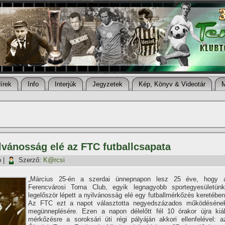
í­rek
Info
Interjúk
Jegyzetek
Kép, Könyv & Videotár
lvánosság elé az FTC futballcsapata
p
|
Szerző:
K@rcsi
„Március 25-én a szerdai ünnepnapon lesz 25 éve, hogy 
Ferencvárosi Torna Club, egyik legnagyobb sportegyesületünk
legelőször lépett a nyilvánosság elé egy futballmérkőzés keretében
Az FTC ezt a napot választotta negyedszázados működéséne
megünneplésére. Ezen a napon délelőtt fél 10 órakor újra kiál
mérkőzésre a soroksári úti régi pályáján akkori ellenfelével: a