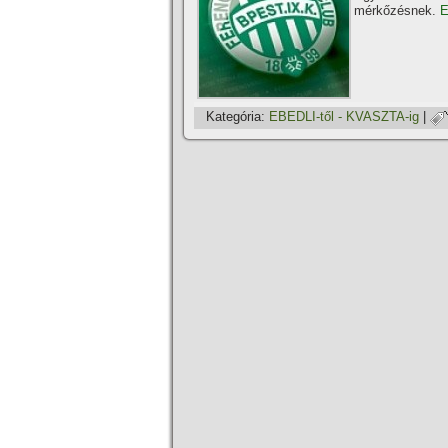
mérkőzésnek.
E
Kategória:
EBEDLI-től - KVASZTA-ig
|