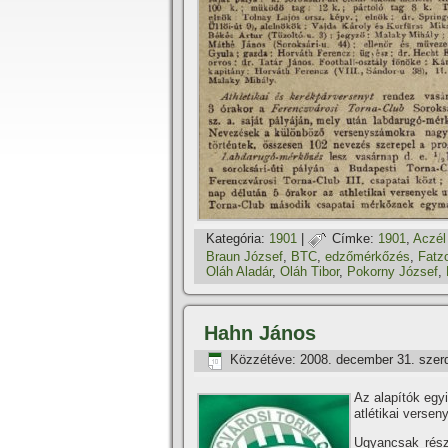
Kategória:
1901
|
Címke:
1901
,
Aczél
Braun József
,
BTC
,
edzőmérkőzés
,
Fatz
Oláh Aladár
,
Oláh Tibor
,
Pokorny József
,
Hahn János
Közzétéve:
2008. december 31. szer
Az alapí­tók eg
atlétikai verseny
Ugyancsak rész