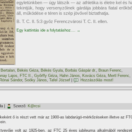
egyletünkben — úgy látszik — az athletika is életre kel és h
tekintjük, hogy versenyzőinek gárdája jobbára fiatal erőkbő
áll, működése e téren is szép jövővel biztathatja.
B. T. C. II. 5:3 győz Ferenczvárosi T. C. II. ellen.
Egy kattintás ide a folytatáshoz....
→
 Bertalan
,
Békés Géza
,
Békés Gyula
,
Borbás Gáspár dr.
,
Braun Ferenc
,
onay Lajos
,
FTC II.
,
Győrffy Géza
,
Hahn János
,
Kovács Géza
,
Mertl Ferenc
,
Rónai Sándor
,
Soóky János
,
Tafel József
|
Hozzászólás most!
da
|
Szerző:
K@rcsi
yikeként ő is részt vett már az 1900-as labdarúgó-mérkőzéseken illetve az FT
ein.
tvevője volt az 1925-ben, az FTC 25 éves jubileuma alkalmából rendezet