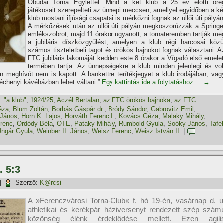
Óbudai Torna Egylettel. Mind a két klub a 25 év előtti öre
játékosait szerepelteti az ünnepi meccsen, amellyel egyidőben a ké
klub mostani ifjúsági csapatai is mérkőzni fognak az üllői úti pályán
A mérkőzések után az üllői úti pályán megkoszorúzzák a Springe
emlékszobrot, majd 11 órakor ugyanott, a tornateremben tartják me
a jubiláris dí­szközgyűlést, amelyen a klub régi harcosai közü
számos tiszteletbeli tagot és örökös bajnokot fognak választani. A
FTC jubiláris lakomáját kedden este 8 órakor a Ví­gadó első emelet
termében tartja. Az ünnepségekre a klub minden jelenlegi és vol
n meghí­vót nem is kapott. A bankettre terí­tékjegyet a klub irodájában, vag
échenyi kávéházban lehet váltani.”
Egy kattintás ide a folytatáshoz....
→
:
"a klub"
,
1924/25
,
Aczél Bertalan
,
az FTC örökös bajnoka
,
az FTC
éza
,
Blum Zoltán
,
Borbás Gáspár dr.
,
Bródy Sándor
,
Gabrovitz Emil
,
 János
,
Horn K. Lajos
,
Horváth Ferenc I.
,
Kovács Géza
,
Malaky Mihály
,
erenc
,
Ordódy Béla
,
OTE
,
Pataky Mihály
,
Rumbold Gyula
,
Soóky János
,
Tafel
Ungár Gyula
,
Weinber II. János
,
Weisz Ferenc
,
Weisz István II.
|
. 5:3
|
Szerző:
K@rcsi
A »Ferenczvárosi Torna-Club« f. hó 19-én, vasárnap d. u
athletikai és kerékpár háziversenyt rendezett szép szám
közönség élénk érdeklődése mellett. Ezen agili