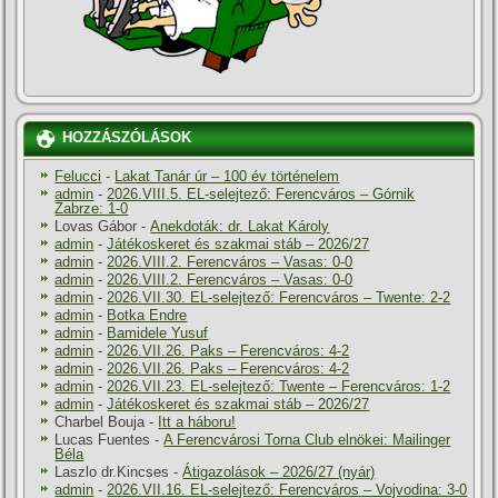
HOZZÁSZÓLÁSOK
Felucci
-
Lakat Tanár úr – 100 év történelem
admin
-
2026.VIII.5. EL-selejtező: Ferencváros – Górnik
Zabrze: 1-0
Lovas Gábor
-
Anekdoták: dr. Lakat Károly
admin
-
Játékoskeret és szakmai stáb – 2026/27
admin
-
2026.VIII.2. Ferencváros – Vasas: 0-0
admin
-
2026.VIII.2. Ferencváros – Vasas: 0-0
admin
-
2026.VII.30. EL-selejtező: Ferencváros – Twente: 2-2
admin
-
Botka Endre
admin
-
Bamidele Yusuf
admin
-
2026.VII.26. Paks – Ferencváros: 4-2
admin
-
2026.VII.26. Paks – Ferencváros: 4-2
admin
-
2026.VII.23. EL-selejtező: Twente – Ferencváros: 1-2
admin
-
Játékoskeret és szakmai stáb – 2026/27
Charbel Bouja
-
Itt a háboru!
Lucas Fuentes
-
A Ferencvárosi Torna Club elnökei: Mailinger
Béla
Laszlo dr.Kincses
-
Átigazolások – 2026/27 (nyár)
admin
-
2026.VII.16. EL-selejtező: Ferencváros – Vojvodina: 3-0