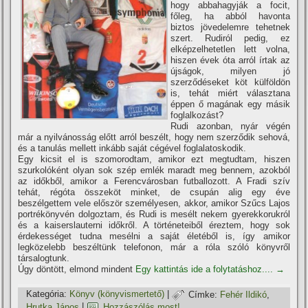
hogy abbahagyják a focit,
főleg, ha abból havonta
biztos jövedelemre tehetnek
szert. Rudiról pedig, ez
elképzelhetetlen lett volna,
hiszen évek óta arról í­rtak az
újságok, milyen jó
szerződéseket köt külföldön
is, tehát miért választana
éppen ő magának egy másik
foglalkozást?
Rudi azonban, nyár végén
már a nyilvánosság előtt arról beszélt, hogy nem szerződik sehová,
és a tanulás mellett inkább saját cégével foglalatoskodik.
Egy kicsit el is szomorodtam, amikor ezt megtudtam, hiszen
szurkolóként olyan sok szép emlék maradt meg bennem, azokból
az időkből, amikor a Ferencvárosban futballozott. A Fradi szí­v
tehát, régóta összeköt minket, de csupán alig egy éve
beszélgettem vele először személyesen, akkor, amikor Szűcs Lajos
portrékönyvén dolgoztam, és Rudi is mesélt nekem gyerekkorukról
és a kaiserslauterni időkről. A történeteiből éreztem, hogy sok
érdekességet tudna mesélni a saját életéből is, í­gy amikor
legközelebb beszéltünk telefonon, már a róla szóló könyvről
társalogtunk.
Úgy döntött, elmond mindent
Egy kattintás ide a folytatáshoz....
→
Kategória:
Könyv (könyvismertető)
|
Címke:
Fehér Ildikó
,
Hrutka János
|
Hozzászólás most!