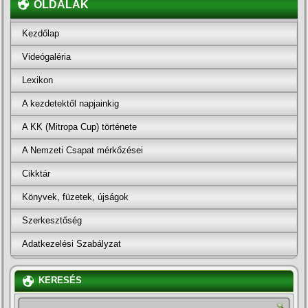
OLDALAK
Kezdőlap
Videógaléria
Lexikon
A kezdetektől napjainkig
A KK (Mitropa Cup) története
A Nemzeti Csapat mérkőzései
Cikktár
Könyvek, füzetek, újságok
Szerkesztőség
Adatkezelési Szabályzat
KERESÉS