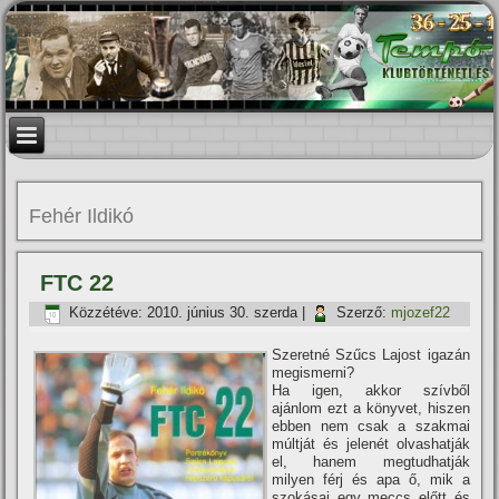
Fehér Ildikó
FTC 22
Közzétéve:
2010. június 30. szerda
|
Szerző:
mjozef22
Szeretné Szűcs Lajost igazán
megismerni?
Ha igen, akkor szí­vből
ajánlom ezt a könyvet, hiszen
ebben nem csak a szakmai
múltját és jelenét olvashatják
el, hanem megtudhatják
milyen férj és apa ő, mik a
szokásai egy meccs előtt és