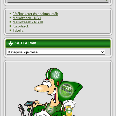
Játékoskeret és szakmai stáb
Mérkőzések - NB I
Mérkőzések - NB III
Igazolások
Tabella
KATEGÓRIÁK
KATEGÓRIÁK