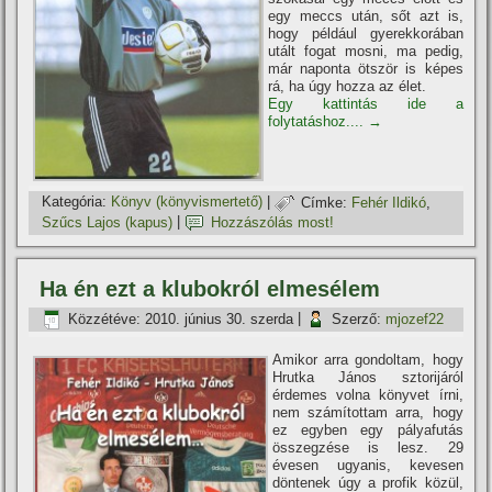
egy meccs után, sőt azt is,
hogy például gyerekkorában
utált fogat mosni, ma pedig,
már naponta ötször is képes
rá, ha úgy hozza az élet.
Egy kattintás ide a
folytatáshoz....
→
Kategória:
Könyv (könyvismertető)
|
Címke:
Fehér Ildikó
,
Szűcs Lajos (kapus)
|
Hozzászólás most!
Ha én ezt a klubokról elmesélem
Közzétéve:
2010. június 30. szerda
|
Szerző:
mjozef22
Amikor arra gondoltam, hogy
Hrutka János sztorijáról
érdemes volna könyvet í­rni,
nem számí­tottam arra, hogy
ez egyben egy pályafutás
összegzése is lesz. 29
évesen ugyanis, kevesen
döntenek úgy a profik közül,