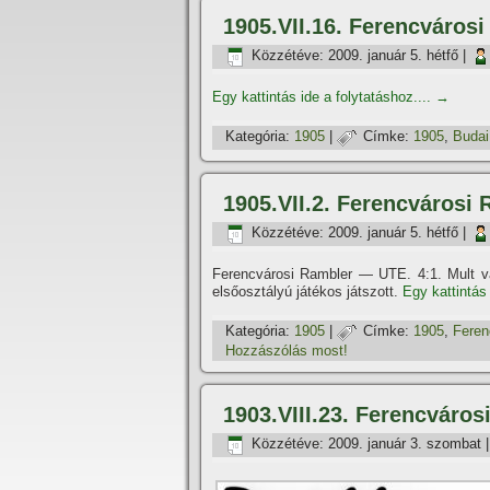
1905.VII.16. Ferencváros
Közzétéve:
2009. január 5. hétfő
|
Egy kattintás ide a folytatáshoz....
→
Kategória:
1905
|
Címke:
1905
,
Buda
1905.VII.2. Ferencvárosi
Közzétéve:
2009. január 5. hétfő
|
Ferencvárosi Rambler — UTE. 4:1. Mult vas
elsőosztályú játékos játszott.
Egy kattintás 
Kategória:
1905
|
Címke:
1905
,
Feren
Hozzászólás most!
1903.VIII.23. Ferencváro
Közzétéve:
2009. január 3. szombat