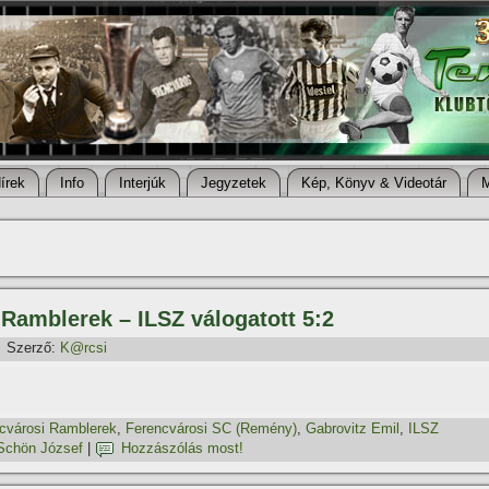
í­rek
Info
Interjúk
Jegyzetek
Kép, Könyv & Videotár
 Ramblerek – ILSZ válogatott 5:2
Szerző:
K@rcsi
cvárosi Ramblerek
,
Ferencvárosi SC (Remény)
,
Gabrovitz Emil
,
ILSZ
Schön József
|
Hozzászólás most!