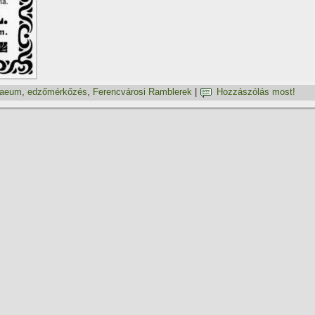
naeum
,
edzőmérkőzés
,
Ferencvárosi Ramblerek
|
Hozzászólás most!