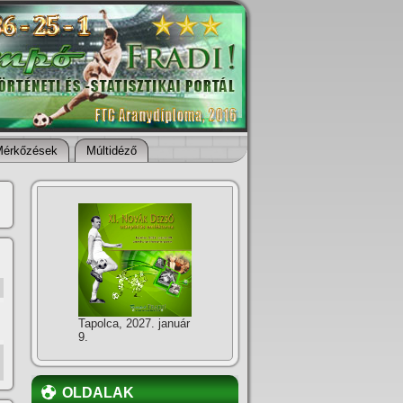
Mérkőzések
Múltidéző
Tapolca, 2027. január
9.
OLDALAK