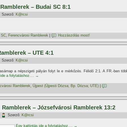
i Ramblerek – Budai SC 8:1
Szerző:
K@rcsi
i SC
,
Ferencvárosi Ramblerek
|
Hozzászólás most!
 Ramblerek – UTE 4:1
Szerző:
K@rcsi
árnap a népszigeti pályán folyt le e mérkőzés. Félidő 2:1. A FR.-ben töb
ide a folytatáshoz....
→
cvárosi Ramblerek
,
Újpest (Újpesti Dózsa; Bp. Dózsa; UTE)
|
si Ramblerek – Józsefvárosi Ramblerek 13:2
|
Szerző:
K@rcsi
Egy kattintás ide a folytatáshoz....
→