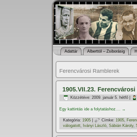
Adattár
Alberttól – Zsiborásig
H
Ferencvárosi Ramblerek
1905.VII.23. Ferencvárosi
Közzétéve:
2009. január 5. hétfő
|
Egy kattintás ide a folytatáshoz....
→
Kategória:
1905
|
Címke:
1905
,
Feren
válogatott
,
Iványi László
,
Sábián Károly
,