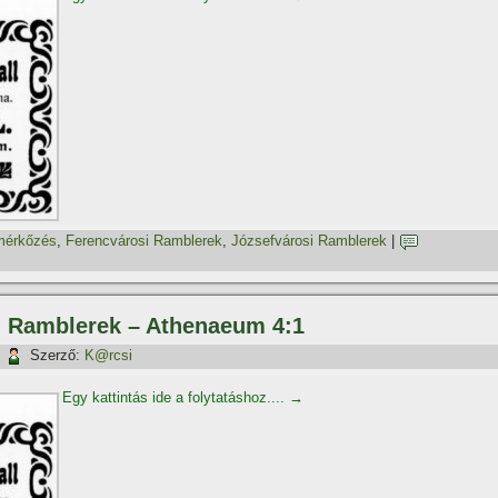
mérkőzés
,
Ferencvárosi Ramblerek
,
Józsefvárosi Ramblerek
|
si Ramblerek – Athenaeum 4:1
|
Szerző:
K@rcsi
Egy kattintás ide a folytatáshoz....
→