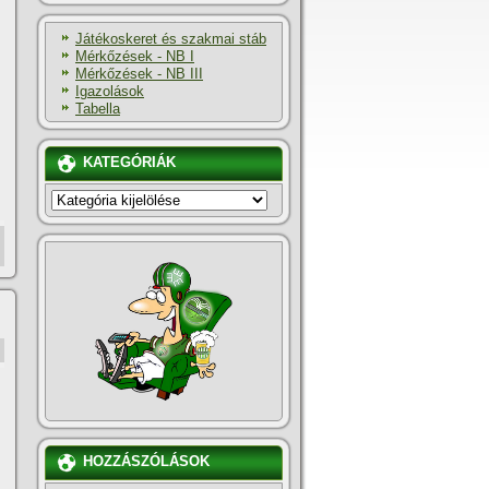
Játékoskeret és szakmai stáb
Mérkőzések - NB I
Mérkőzések - NB III
Igazolások
Tabella
KATEGÓRIÁK
KATEGÓRIÁK
HOZZÁSZÓLÁSOK