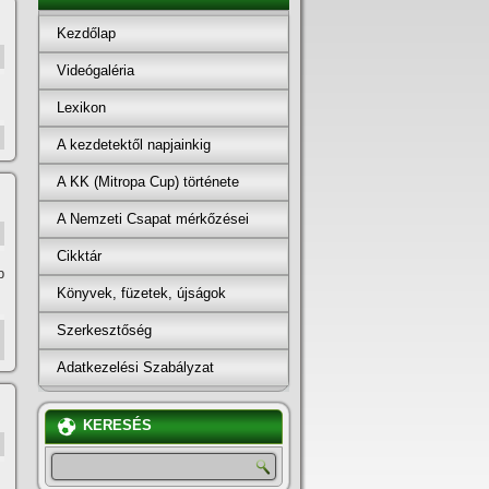
Kezdőlap
Videógaléria
Lexikon
A kezdetektől napjainkig
A KK (Mitropa Cup) története
A Nemzeti Csapat mérkőzései
Cikktár
b
Könyvek, füzetek, újságok
Szerkesztőség
Adatkezelési Szabályzat
KERESÉS