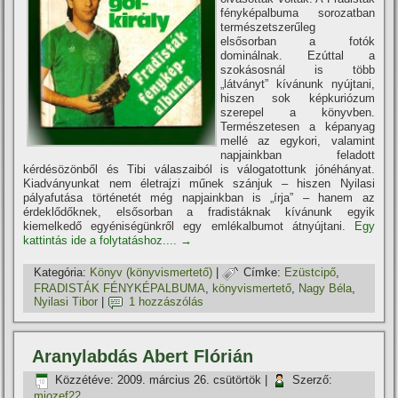
fényképalbuma sorozatban
természetszerűleg
elsősorban a fotók
dominálnak. Ezúttal a
szokásosnál is több
„látványt” kí­vánunk nyújtani,
hiszen sok képkuriózum
szerepel a könyvben.
Természetesen a képanyag
mellé az egykori, valamint
napjainkban feladott
kérdésözönből és Tibi válaszaiból is válogatottunk jónéhányat.
Kiadványunkat nem életrajzi műnek szánjuk – hiszen Nyilasi
pályafutása történetét még napjainkban is „í­rja” – hanem az
érdeklődőknek, elsősorban a fradistáknak kí­vánunk egyik
kiemelkedő egyéniségünkről egy emlékalbumot átnyújtani.
Egy
kattintás ide a folytatáshoz....
→
Kategória:
Könyv (könyvismertető)
|
Címke:
Ezüstcipő
,
FRADISTÁK FÉNYKÉPALBUMA
,
könyvismertető
,
Nagy Béla
,
Nyilasi Tibor
|
1 hozzászólás
Aranylabdás Abert Flórián
Közzétéve:
2009. március 26. csütörtök
|
Szerző:
mjozef22