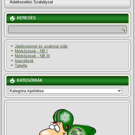
Adatkezelési Szabályzat
KERESÉS
Játékoskeret és szakmai stáb
Mérkőzések - NB I
Mérkőzések - NB III
Igazolások
Tabella
KATEGÓRIÁK
KATEGÓRIÁK