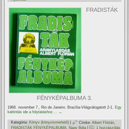
FRADISTÁK
FÉNYKÉPALBUMA 3.
1968. november 7., Rio de Janeiro. Brazí­lia-Világválogatott 2-1.
Egy
kattintás ide a folytatáshoz....
→
Kategória:
Könyv (könyvismertető)
|
Címke:
Albert Flórián
,
FRADISTÁK FÉNYKÉPALBUMA
,
Nagy Béla
|
1 hozzászólás