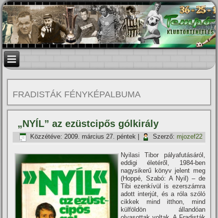
FRADISTÁK FÉNYKÉPALBUMA
„NYÍL” az ezüstcipős gólkirály
Közzétéve:
2009. március 27. péntek
|
Szerző:
mjozef22
Nyilasi Tibor pályafutásáról,
eddigi életéről, 1984-ben
nagysikerű könyv jelent meg
(Hoppé, Szabó: A Nyil) – de
Tibi ezenkí­vül is ezerszámra
adott interjút, és a róla szóló
cikkek mind itthon, mind
külföldön állandóan
olvasottak voltak. A Fradisták