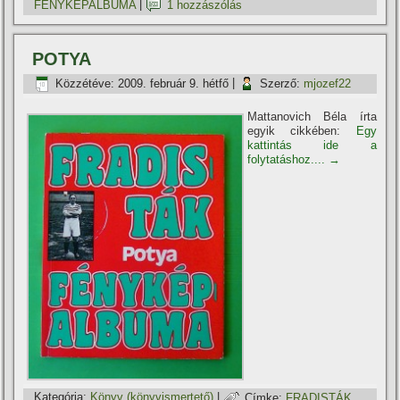
FÉNYKÉPALBUMA
|
1 hozzászólás
POTYA
Közzétéve:
2009. február 9. hétfő
|
Szerző:
mjozef22
Mattanovich Béla í­rta
egyik cikkében:
Egy
kattintás ide a
folytatáshoz....
→
Kategória:
Könyv (könyvismertető)
|
Címke:
FRADISTÁK