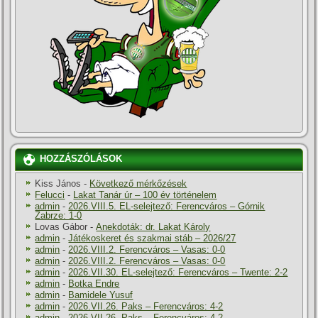
HOZZÁSZÓLÁSOK
Kiss János
-
Következő mérkőzések
Felucci
-
Lakat Tanár úr – 100 év történelem
admin
-
2026.VIII.5. EL-selejtező: Ferencváros – Górnik
Zabrze: 1-0
Lovas Gábor
-
Anekdoták: dr. Lakat Károly
admin
-
Játékoskeret és szakmai stáb – 2026/27
admin
-
2026.VIII.2. Ferencváros – Vasas: 0-0
admin
-
2026.VIII.2. Ferencváros – Vasas: 0-0
admin
-
2026.VII.30. EL-selejtező: Ferencváros – Twente: 2-2
admin
-
Botka Endre
admin
-
Bamidele Yusuf
admin
-
2026.VII.26. Paks – Ferencváros: 4-2
admin
-
2026.VII.26. Paks – Ferencváros: 4-2