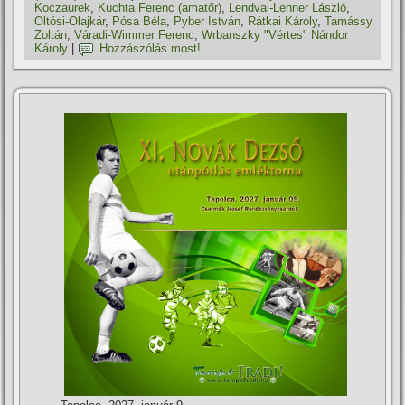
Koczaurek
,
Kuchta Ferenc (amatőr)
,
Lendvai-Lehner László
,
Oltósi-Olajkár
,
Pósa Béla
,
Pyber István
,
Rátkai Károly
,
Tamássy
Zoltán
,
Váradi-Wimmer Ferenc
,
Wrbanszky "Vértes" Nándor
Károly
|
Hozzászólás most!