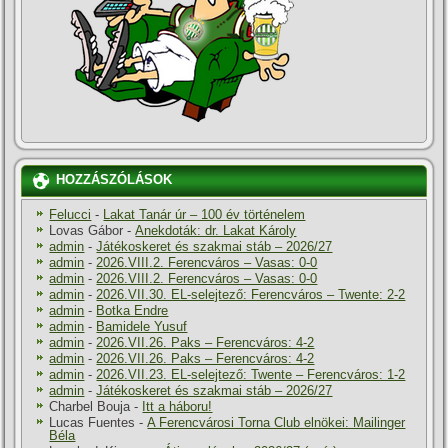
HOZZÁSZÓLÁSOK
Felucci
-
Lakat Tanár úr – 100 év történelem
Lovas Gábor
-
Anekdoták: dr. Lakat Károly
admin
-
Játékoskeret és szakmai stáb – 2026/27
admin
-
2026.VIII.2. Ferencváros – Vasas: 0-0
admin
-
2026.VIII.2. Ferencváros – Vasas: 0-0
admin
-
2026.VII.30. EL-selejtező: Ferencváros – Twente: 2-2
admin
-
Botka Endre
admin
-
Bamidele Yusuf
admin
-
2026.VII.26. Paks – Ferencváros: 4-2
admin
-
2026.VII.26. Paks – Ferencváros: 4-2
admin
-
2026.VII.23. EL-selejtező: Twente – Ferencváros: 1-2
admin
-
Játékoskeret és szakmai stáb – 2026/27
Charbel Bouja
-
Itt a háboru!
Lucas Fuentes
-
A Ferencvárosi Torna Club elnökei: Mailinger
Béla