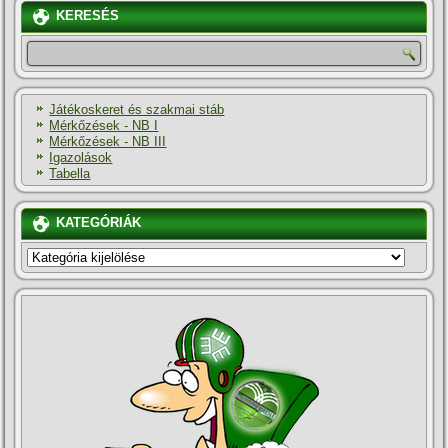
KERESÉS
Játékoskeret és szakmai stáb
Mérkőzések - NB I
Mérkőzések - NB III
Igazolások
Tabella
KATEGÓRIÁK
KATEGÓRIÁK