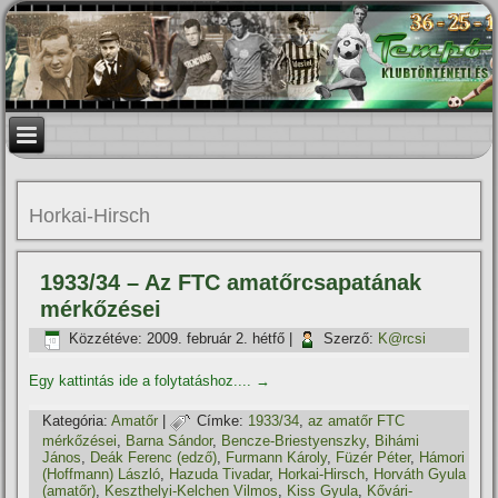
Horkai-Hirsch
1933/34 – Az FTC amatőrcsapatának
mérkőzései
Közzétéve:
2009. február 2. hétfő
|
Szerző:
K@rcsi
Egy kattintás ide a folytatáshoz....
→
Kategória:
Amatőr
|
Címke:
1933/34
,
az amatőr FTC
mérkőzései
,
Barna Sándor
,
Bencze-Briestyenszky
,
Bihámi
János
,
Deák Ferenc (edző)
,
Furmann Károly
,
Füzér Péter
,
Hámori
(Hoffmann) László
,
Hazuda Tivadar
,
Horkai-Hirsch
,
Horváth Gyula
(amatőr)
,
Keszthelyi-Kelchen Vilmos
,
Kiss Gyula
,
Kővári-