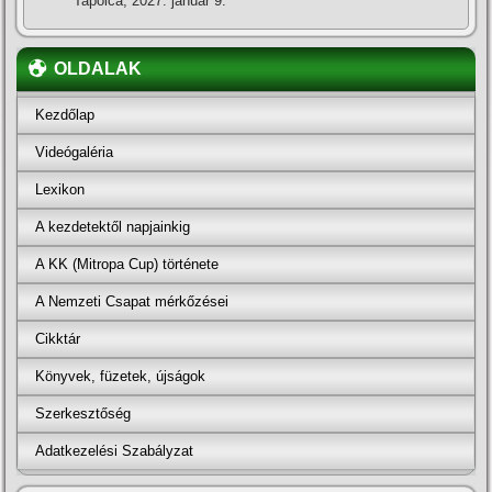
Tapolca, 2027. január 9.
OLDALAK
Kezdőlap
Videógaléria
Lexikon
A kezdetektől napjainkig
A KK (Mitropa Cup) története
A Nemzeti Csapat mérkőzései
Cikktár
Könyvek, füzetek, újságok
Szerkesztőség
Adatkezelési Szabályzat