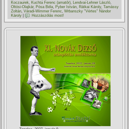
Koczaurek
,
Kuchta Ferenc (amatőr)
,
Lendvai-Lehner László
,
Oltósi-Olajkár
,
Pósa Béla
,
Pyber István
,
Rátkai Károly
,
Tamássy
Zoltán
,
Váradi-Wimmer Ferenc
,
Wrbanszky "Vértes" Nándor
Károly
|
Hozzászólás most!