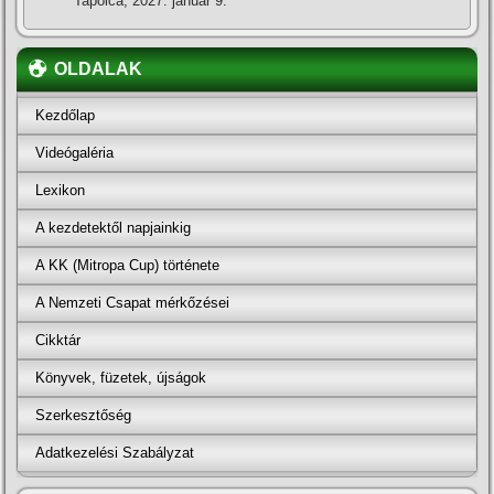
Tapolca, 2027. január 9.
OLDALAK
Kezdőlap
Videógaléria
Lexikon
A kezdetektől napjainkig
A KK (Mitropa Cup) története
A Nemzeti Csapat mérkőzései
Cikktár
Könyvek, füzetek, újságok
Szerkesztőség
Adatkezelési Szabályzat