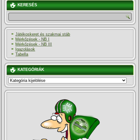
KERESÉS
Játékoskeret és szakmai stáb
Mérkőzések - NB I
Mérkőzések - NB III
Igazolások
Tabella
KATEGÓRIÁK
KATEGÓRIÁK