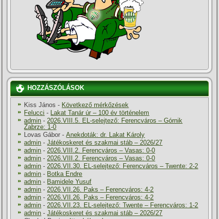
HOZZÁSZÓLÁSOK
Kiss János
-
Következő mérkőzések
Felucci
-
Lakat Tanár úr – 100 év történelem
admin
-
2026.VIII.5. EL-selejtező: Ferencváros – Górnik
Zabrze: 1-0
Lovas Gábor
-
Anekdoták: dr. Lakat Károly
admin
-
Játékoskeret és szakmai stáb – 2026/27
admin
-
2026.VIII.2. Ferencváros – Vasas: 0-0
admin
-
2026.VIII.2. Ferencváros – Vasas: 0-0
admin
-
2026.VII.30. EL-selejtező: Ferencváros – Twente: 2-2
admin
-
Botka Endre
admin
-
Bamidele Yusuf
admin
-
2026.VII.26. Paks – Ferencváros: 4-2
admin
-
2026.VII.26. Paks – Ferencváros: 4-2
admin
-
2026.VII.23. EL-selejtező: Twente – Ferencváros: 1-2
admin
-
Játékoskeret és szakmai stáb – 2026/27