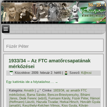
Füzér Péter
1933/34 – Az FTC amatőrcsapatának
mérkőzései
Közzétéve:
2009. február 2. hétfő
|
Szerző:
K@rcsi
Egy kattintás ide a folytatáshoz....
→
Kategória:
Amatőr
|
Címke:
1933/34
,
az amatőr FTC
mérkőzései
,
Barna Sándor
,
Bencze-Briestyenszky
,
Bihámi
János
,
Deák Ferenc (edző)
,
Furmann Károly
,
Füzér Péter
,
Hámori
(Hoffmann) László
,
Hazuda Tivadar
,
Horkai-Hirsch
,
Horváth Gyula
(amatőr)
,
Keszthelyi-Kelchen Vilmos
,
Kiss Gyula
,
Kővári-