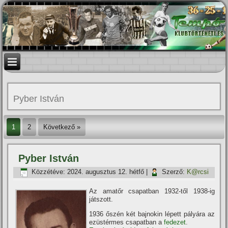
Pyber István
1
2
Következő »
Pyber István
Közzétéve:
2024. augusztus 12. hétfő
|
Szerző:
K@rcsi
Az amatőr csapatban 1932-től 1938-ig
játszott.
1936 őszén két bajnokin lépett pályára az
ezüstérmes csapatban a
fedezet
.