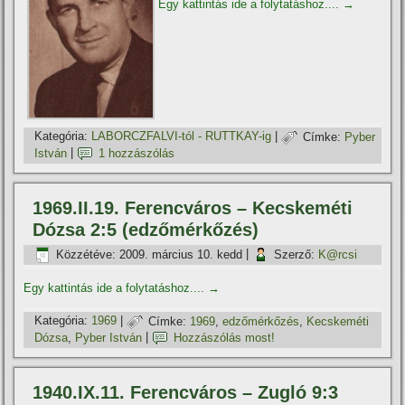
Egy kattintás ide a folytatáshoz....
→
Kategória:
LABORCZFALVI-tól - RUTTKAY-ig
|
Címke:
Pyber
István
|
1 hozzászólás
1969.II.19. Ferencváros – Kecskeméti
Dózsa 2:5 (edzőmérkőzés)
Közzétéve:
2009. március 10. kedd
|
Szerző:
K@rcsi
Egy kattintás ide a folytatáshoz....
→
Kategória:
1969
|
Címke:
1969
,
edzőmérkőzés
,
Kecskeméti
Dózsa
,
Pyber István
|
Hozzászólás most!
1940.IX.11. Ferencváros – Zugló 9:3