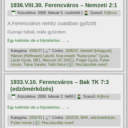
1936.VIII.30. Ferencváros – Nemzeti 2:1
Közzétéve:
2009. február 5. csütörtök
|
Szerző:
K@rcsi
A Ferencváros nehéz csatában győzött
Gyenge futball, reális győzelem
Egy kattintás ide a folytatáshoz....
→
Kategória:
1936/37
|
Címke:
1936/37
,
büntető (kihagyott)
,
Hámori (Hoffmann) László
,
Krecsmarik "Karácsonyi" Gyula
,
Lázár Gyula
,
NB1
,
Nemzeti SC (NSC)
,
Polgár Gyula
,
Pyber
István
,
Tátrai Sándor
,
Toldi Géza
|
Hozzászólás most!
1933.V.10. Ferencváros – Bak TK 7:3
(edzőmérkőzés)
Közzétéve:
2009. február 2. hétfő
|
Szerző:
K@rcsi
Egy kattintás ide a folytatáshoz....
→
Kategória:
1932/33
|
Címke:
1932/33
,
BAK
,
edzőmérkőzés
,
Pyber István
|
Hozzászólás most!