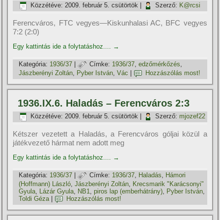
Közzétéve:
2009. február 5. csütörtök
|
Szerző:
K@rcsi
Ferencváros, FTC vegyes—Kiskunhalasi AC, BFC vegyes
7:2 (2:0)
Egy kattintás ide a folytatáshoz....
→
Kategória:
1936/37
|
Címke:
1936/37
,
edzőmérkőzés
,
Jászberényi Zoltán
,
Pyber István
,
Vác
|
Hozzászólás most!
1936.IX.6. Haladás – Ferencváros 2:3
Közzétéve:
2009. február 5. csütörtök
|
Szerző:
mjozef22
Kétszer vezetett a Haladás, a Ferencváros góljai közül a
játékvezető hármat nem adott meg
Egy kattintás ide a folytatáshoz....
→
Kategória:
1936/37
|
Címke:
1936/37
,
Haladás
,
Hámori
(Hoffmann) László
,
Jászberényi Zoltán
,
Krecsmarik "Karácsonyi"
Gyula
,
Lázár Gyula
,
NB1
,
piros lap (emberhátrány)
,
Pyber István
,
Toldi Géza
|
Hozzászólás most!