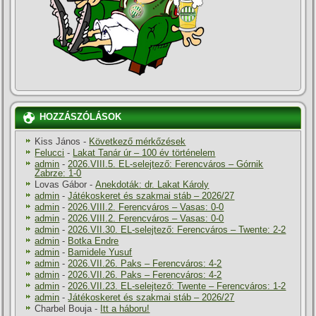
HOZZÁSZÓLÁSOK
Kiss János
-
Következő mérkőzések
Felucci
-
Lakat Tanár úr – 100 év történelem
admin
-
2026.VIII.5. EL-selejtező: Ferencváros – Górnik
Zabrze: 1-0
Lovas Gábor
-
Anekdoták: dr. Lakat Károly
admin
-
Játékoskeret és szakmai stáb – 2026/27
admin
-
2026.VIII.2. Ferencváros – Vasas: 0-0
admin
-
2026.VIII.2. Ferencváros – Vasas: 0-0
admin
-
2026.VII.30. EL-selejtező: Ferencváros – Twente: 2-2
admin
-
Botka Endre
admin
-
Bamidele Yusuf
admin
-
2026.VII.26. Paks – Ferencváros: 4-2
admin
-
2026.VII.26. Paks – Ferencváros: 4-2
admin
-
2026.VII.23. EL-selejtező: Twente – Ferencváros: 1-2
admin
-
Játékoskeret és szakmai stáb – 2026/27
Charbel Bouja
-
Itt a háboru!