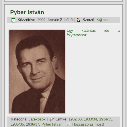
Pyber István
Közzétéve:
2009. február 2. hétfő
|
Szerző:
K@rcsi
Egy kattintás ide a
folytatáshoz....
→
Kategória:
Játékosok
|
Címke:
1932/33
,
1933/34
,
1934/35
,
1935/36
,
1936/37
,
Pyber István
|
Hozzászólás most!