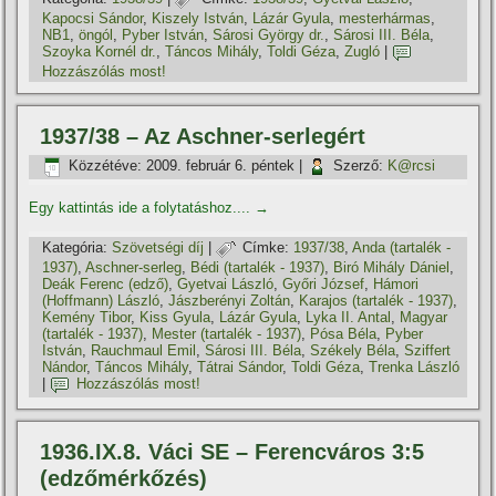
Kapocsi Sándor
,
Kiszely István
,
Lázár Gyula
,
mesterhármas
,
NB1
,
öngól
,
Pyber István
,
Sárosi György dr.
,
Sárosi III. Béla
,
Szoyka Kornél dr.
,
Táncos Mihály
,
Toldi Géza
,
Zugló
|
Hozzászólás most!
1937/38 – Az Aschner-serlegért
Közzétéve:
2009. február 6. péntek
|
Szerző:
K@rcsi
Egy kattintás ide a folytatáshoz....
→
Kategória:
Szövetségi dí­j
|
Címke:
1937/38
,
Anda (tartalék -
1937)
,
Aschner-serleg
,
Bédi (tartalék - 1937)
,
Biró Mihály Dániel
,
Deák Ferenc (edző)
,
Gyetvai László
,
Győri József
,
Hámori
(Hoffmann) László
,
Jászberényi Zoltán
,
Karajos (tartalék - 1937)
,
Kemény Tibor
,
Kiss Gyula
,
Lázár Gyula
,
Lyka II. Antal
,
Magyar
(tartalék - 1937)
,
Mester (tartalék - 1937)
,
Pósa Béla
,
Pyber
István
,
Rauchmaul Emil
,
Sárosi III. Béla
,
Székely Béla
,
Sziffert
Nándor
,
Táncos Mihály
,
Tátrai Sándor
,
Toldi Géza
,
Trenka László
|
Hozzászólás most!
1936.IX.8. Váci SE – Ferencváros 3:5
(edzőmérkőzés)