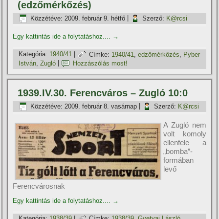
(edzőmérkőzés)
Közzétéve:
2009. február 9. hétfő
|
Szerző:
K@rcsi
Egy kattintás ide a folytatáshoz....
→
Kategória:
1940/41
|
Címke:
1940/41
,
edzőmérkőzés
,
Pyber
István
,
Zugló
|
Hozzászólás most!
1939.IV.30. Ferencváros – Zugló 10:0
Közzétéve:
2009. február 8. vasárnap
|
Szerző:
K@rcsi
A Zugló nem
volt komoly
ellenfele a
„bomba”-
formában
levő
Ferencvárosnak
Egy kattintás ide a folytatáshoz....
→
Kategória:
1938/39
|
Címke:
1938/39
,
Gyetvai László
,