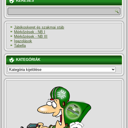
KERESÉS
Játékoskeret és szakmai stáb
Mérkőzések - NB I
Mérkőzések - NB III
Igazolások
Tabella
KATEGÓRIÁK
KATEGÓRIÁK