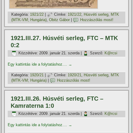
Kategória:
1921/22
|
Címke:
1921/22
,
Húsvéti serleg
,
MTK
(MTK-VM; Hungária)
,
Obitz Gábor
|
Hozzászólás most!
1921.III.27. Húsvéti serleg, FTC – MTK
0:2
Közzétéve:
2009. január 21. szerda
|
Szerző:
K@rcsi
Egy kattintás ide a folytatáshoz....
→
Kategória:
1920/21
|
Címke:
1920/21
,
Húsvéti serleg
,
MTK
(MTK-VM; Hungária)
|
Hozzászólás most!
1921.III.26. Húsvéti serleg, FTC –
Kamraterna 1:0
Közzétéve:
2009. január 21. szerda
|
Szerző:
K@rcsi
Egy kattintás ide a folytatáshoz....
→