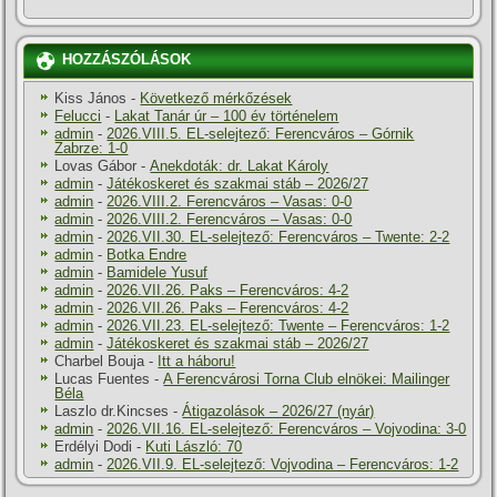
HOZZÁSZÓLÁSOK
Kiss János
-
Következő mérkőzések
Felucci
-
Lakat Tanár úr – 100 év történelem
admin
-
2026.VIII.5. EL-selejtező: Ferencváros – Górnik
Zabrze: 1-0
Lovas Gábor
-
Anekdoták: dr. Lakat Károly
admin
-
Játékoskeret és szakmai stáb – 2026/27
admin
-
2026.VIII.2. Ferencváros – Vasas: 0-0
admin
-
2026.VIII.2. Ferencváros – Vasas: 0-0
admin
-
2026.VII.30. EL-selejtező: Ferencváros – Twente: 2-2
admin
-
Botka Endre
admin
-
Bamidele Yusuf
admin
-
2026.VII.26. Paks – Ferencváros: 4-2
admin
-
2026.VII.26. Paks – Ferencváros: 4-2
admin
-
2026.VII.23. EL-selejtező: Twente – Ferencváros: 1-2
admin
-
Játékoskeret és szakmai stáb – 2026/27
Charbel Bouja
-
Itt a háboru!
Lucas Fuentes
-
A Ferencvárosi Torna Club elnökei: Mailinger
Béla
Laszlo dr.Kincses
-
Átigazolások – 2026/27 (nyár)
admin
-
2026.VII.16. EL-selejtező: Ferencváros – Vojvodina: 3-0
Erdélyi Dodi
-
Kuti László: 70
admin
-
2026.VII.9. EL-selejtező: Vojvodina – Ferencváros: 1-2