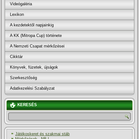
Videógaléria
Lexikon
A kezdetektől napjainkig
A KK (Mitropa Cup) története
A Nemzeti Csapat mérkőzései
Cikktár
Könyvek, füzetek, újságok
Szerkesztőség
Adatkezelési Szabályzat
KERESÉS
Játékoskeret és szakmai stáb
Mérkőzések - NB I