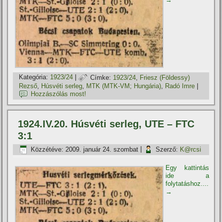
Kategória:
1923/24
|
Címke:
1923/24
,
Friesz (Földessy)
Rezső
,
Húsvéti serleg
,
MTK (MTK-VM; Hungária)
,
Radó Imre
|
Hozzászólás most!
1924.IV.20. Húsvéti serleg, UTE – FTC
3:1
Közzétéve:
2009. január 24. szombat
|
Szerző:
K@rcsi
Egy kattintás
ide a
folytatáshoz....
→