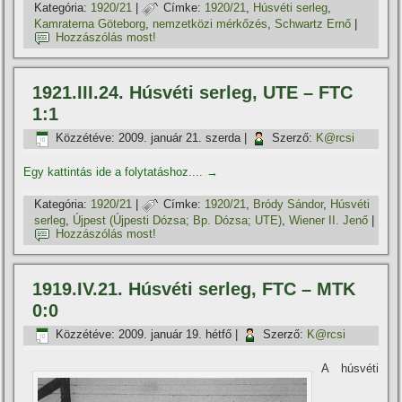
Kategória:
1920/21
|
Címke:
1920/21
,
Húsvéti serleg
,
Kamraterna Göteborg
,
nemzetközi mérkőzés
,
Schwartz Ernő
|
Hozzászólás most!
1921.III.24. Húsvéti serleg, UTE – FTC
1:1
Közzétéve:
2009. január 21. szerda
|
Szerző:
K@rcsi
Egy kattintás ide a folytatáshoz....
→
Kategória:
1920/21
|
Címke:
1920/21
,
Bródy Sándor
,
Húsvéti
serleg
,
Újpest (Újpesti Dózsa; Bp. Dózsa; UTE)
,
Wiener II. Jenő
|
Hozzászólás most!
1919.IV.21. Húsvéti serleg, FTC – MTK
0:0
Közzétéve:
2009. január 19. hétfő
|
Szerző:
K@rcsi
A húsvéti