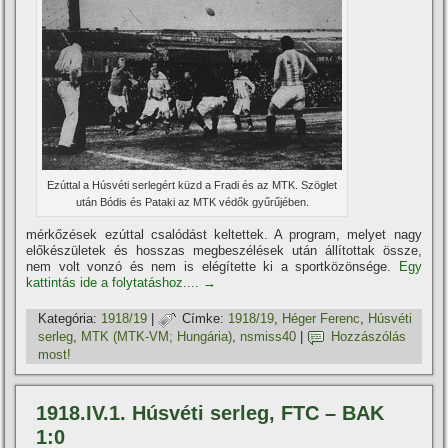
Ezúttal a Húsvéti serlegért küzd a Fradi és az MTK. Szöglet
után Bódis és Pataki az MTK védők gyűrűjében.
mérkőzések ezúttal csalódást keltettek. A program, melyet nagy
előkészületek és hosszas megbeszélések után állí­tottak össze,
nem volt vonzó és nem is elégí­tette ki a sportközönsége.
Egy
kattintás ide a folytatáshoz....
→
Kategória:
1918/19
|
Címke:
1918/19
,
Héger Ferenc
,
Húsvéti
serleg
,
MTK (MTK-VM; Hungária)
,
nsmiss40
|
Hozzászólás
most!
1918.IV.1. Húsvéti serleg, FTC – BAK
1:0