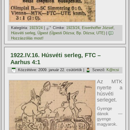
Kategória:
1923/24
|
Címke:
1923/24
,
Eisenhoffer József
,
Húsvéti serleg
,
Újpest (Újpesti Dózsa; Bp. Dózsa; UTE)
|
Hozzászólás most!
1922.IV.16. Húsvéti serleg, FTC –
Aarhus 4:1
Közzétéve:
2009. január 22. csütörtök
|
Szerző:
K@rcsi
Az MTK
nyerte a
húsvéti
serleget.
Gyenge
dánok —
gyenge
magyarok.