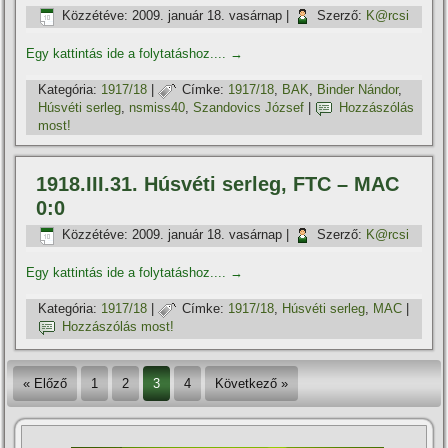
Közzétéve:
2009. január 18. vasárnap
|
Szerző:
K@rcsi
Egy kattintás ide a folytatáshoz....
→
Kategória:
1917/18
|
Címke:
1917/18
,
BAK
,
Binder Nándor
,
Húsvéti serleg
,
nsmiss40
,
Szandovics József
|
Hozzászólás
most!
1918.III.31. Húsvéti serleg, FTC – MAC
0:0
Közzétéve:
2009. január 18. vasárnap
|
Szerző:
K@rcsi
Egy kattintás ide a folytatáshoz....
→
Kategória:
1917/18
|
Címke:
1917/18
,
Húsvéti serleg
,
MAC
|
Hozzászólás most!
« Előző
1
2
3
4
Következő »