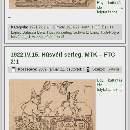
Egy kattintás
ide a
folytatáshoz....
→
Kategória:
1921/22
|
Címke:
1921/22
,
Aarhus GF
,
Bajusz
Lajos
,
Balassa Béla
,
Húsvéti serleg
,
Schwartz Ernő
,
Tóth-Potya
István
|
Hozzászólás most!
1922.IV.15. Húsvéti serleg, MTK – FTC
2:1
Közzétéve:
2009. január 22. csütörtök
|
Szerző:
K@rcsi
Egy kattintás
ide a
folytatáshoz....
→