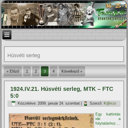
Húsvéti serleg
« Előző
1
2
3
4
Következő »
1924.IV.21. Húsvéti serleg, MTK – FTC
5:0
Közzétéve:
2009. január 24. szombat
|
Szerző:
K@rcsi
Egy kattintás
ide a
folytatáshoz....
→