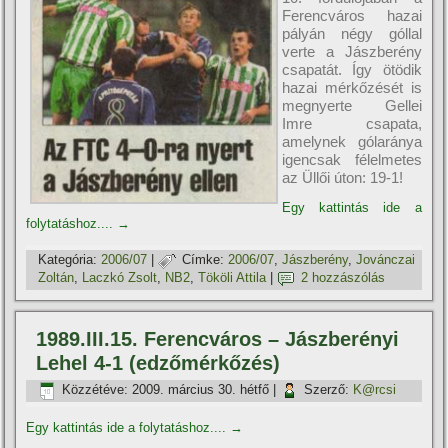
Ferencváros hazai
pályán négy góllal
verte a Jászberény
csapatát. Így ötödik
hazai mérkőzését is
megnyerte Gellei
Imre csapata,
amelynek gólaránya
igencsak félelmetes
az Üllői úton: 19-1!
Egy kattintás ide a
folytatáshoz....
→
Kategória:
2006/07
|
Címke:
2006/07
,
Jászberény
,
Jovánczai
Zoltán
,
Laczkó Zsolt
,
NB2
,
Tököli Attila
|
2 hozzászólás
1989.III.15. Ferencváros – Jászberényi
Lehel 4-1 (edzőmérkőzés)
Közzétéve:
2009. március 30. hétfő
|
Szerző:
K@rcsi
Egy kattintás ide a folytatáshoz....
→