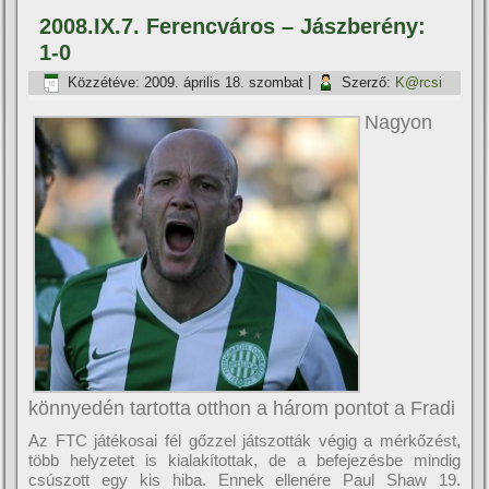
2008.IX.7. Ferencváros – Jászberény:
1-0
Közzétéve:
2009. április 18. szombat
|
Szerző:
K@rcsi
Nagyon
könnyedén tartotta otthon a három pontot a Fradi
Az FTC játékosai fél gőzzel játszották végig a mérkőzést,
több helyzetet is kialakí­tottak, de a befejezésbe mindig
csúszott egy kis hiba. Ennek ellenére Paul Shaw 19.