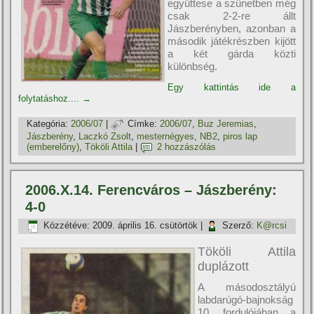
együttese a szünetben még
csak 2-2-re állt
Jászberényben, azonban a
második játékrészben kijött
a két gárda közti
különbség.
Egy kattintás ide a
folytatáshoz....
→
Kategória:
2006/07
|
Címke:
2006/07
,
Buz Jeremias
,
Jászberény
,
Laczkó Zsolt
,
mesternégyes
,
NB2
,
piros lap
(emberelőny)
,
Tököli Attila
|
2 hozzászólás
2006.X.14. Ferencváros – Jászberény:
4-0
Közzétéve:
2009. április 16. csütörtök
|
Szerző:
K@rcsi
Tököli Attila
duplázott
A másodosztályú
labdarúgó-bajnokság
10. fordulójában a