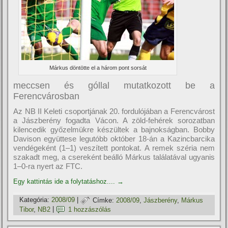
Márkus döntötte el a három pont sorsát
meccsen és góllal mutatkozott be a
Ferencvárosban
Az NB II Keleti csoportjának 20. fordulójában a Ferencvárost
a Jászberény fogadta Vácon. A zöld-fehérek sorozatban
kilencedik győzelmükre készültek a bajnokságban. Bobby
Davison együttese legutóbb október 18-án a Kazincbarcika
vendégeként (1–1) veszí­tett pontokat. A remek széria nem
szakadt meg, a csereként beálló Márkus találatával ugyanis
1–0-ra nyert az FTC.
Egy kattintás ide a folytatáshoz....
→
Kategória:
2008/09
|
Címke:
2008/09
,
Jászberény
,
Márkus
Tibor
,
NB2
|
1 hozzászólás