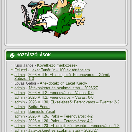
HOZZÁSZÓLÁSOK
Kiss János
-
Következő mérkőzések
Felucci
-
Lakat Tanár úr – 100 év történelem
admin
-
2026.VIII.5. EL-selejtező: Ferencváros – Górnik
Zabrze: 1-0
Lovas Gábor
-
Anekdoták: dr. Lakat Károly
admin
-
Játékoskeret és szakmai stáb – 2026/27
admin
-
2026.VIII.2. Ferencváros – Vasas: 0-0
admin
-
2026.VIII.2. Ferencváros – Vasas: 0-0
admin
-
2026.VII.30. EL-selejtező: Ferencváros – Twente: 2-2
admin
-
Botka Endre
admin
-
Bamidele Yusuf
admin
-
2026.VII.26. Paks – Ferencváros: 4-2
admin
-
2026.VII.26. Paks – Ferencváros: 4-2
admin
-
2026.VII.23. EL-selejtező: Twente – Ferencváros: 1-2
admin
-
Játékoskeret és szakmai stáb – 2026/27