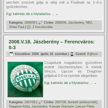
percben szerzett gólja is elég volt a Fradinak az 1–0-s
győzelemhez.
Egy kattintás ide a folytatáshoz....
→
Kategória:
2008/09
|
Címke:
2008/09
,
Jászberény
,
NB2
,
Shaw Paul
|
2 hozzászólás
2008.V.18. Jászberény – Ferencváros:
0-3
Közzétéve:
2009. április 18. szombat
|
Szerző:
K@rcsi
Csapatunk magabiztos győzelmet
aratott Jászberényben. A mieink
Vincze, Lipcsei és Dragóner
góljaival 3-0-ra nyertek idegenben.
Egy kattintás ide a folytatáshoz....
→
Kategória:
2007/08
|
Címke:
2007/08
,
büntető (értékesí­tett)
,
Dragóner Attila
,
Jászberény
,
Kamate Dramane
,
Lipcsei Péter
,