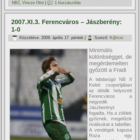
NB2
,
Vincze Ottó
|
1 hozzászólás
2007.XI.3. Ferencváros – Jászberény:
1-0
Közzétéve:
2009. április 17. péntek
|
Szerző:
K@rcsi
Minimális
különbséggel, de
megérdemelten
győzött a Fradi
A labdarúgó NB II
Keleti csoportjában
az ötödik helyezett
Ferencváros a
negyedik
Jászberényt
fogadta. Ha a zöldek
győznek, megelőzik
riválisukat a tabellán.
A vendégek kapusa
Roza egy