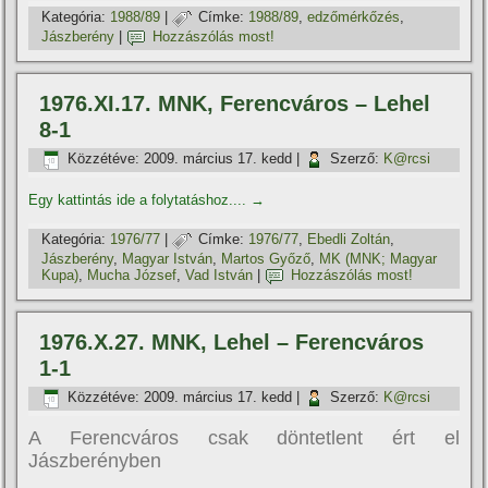
Kategória:
1988/89
|
Címke:
1988/89
,
edzőmérkőzés
,
Jászberény
|
Hozzászólás most!
1976.XI.17. MNK, Ferencváros – Lehel
8-1
Közzétéve:
2009. március 17. kedd
|
Szerző:
K@rcsi
Egy kattintás ide a folytatáshoz....
→
Kategória:
1976/77
|
Címke:
1976/77
,
Ebedli Zoltán
,
Jászberény
,
Magyar István
,
Martos Győző
,
MK (MNK; Magyar
Kupa)
,
Mucha József
,
Vad István
|
Hozzászólás most!
1976.X.27. MNK, Lehel – Ferencváros
1-1
Közzétéve:
2009. március 17. kedd
|
Szerző:
K@rcsi
A Ferencváros csak döntetlent ért el
Jászberényben