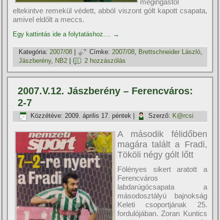
megingástól
eltekintve remekül védett, abból viszont gólt kapott csapata,
amivel eldőlt a meccs.
Egy kattintás ide a folytatáshoz....
→
Kategória:
2007/08
|
Címke:
2007/08
,
Brettschneider László
,
Jászberény
,
NB2
|
2 hozzászólás
2007.V.12. Jászberény – Ferencváros:
2-7
Közzétéve:
2009. április 17. péntek
|
Szerző:
K@rcsi
A második félidőben
magára talált a Fradi,
Tököli négy gólt lőtt
Fölényes sikert aratott a
Ferencváros
labdarúgócsapata a
másodosztályú bajnokság
Keleti csoportjának 25.
fordulójában. Zoran Kuntics