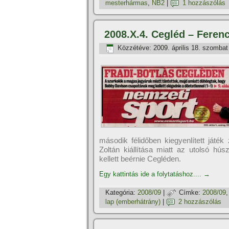
mesterhármas
,
NB2
|
1 hozzászólás
2008.X.4. Cegléd – Ferenc
Közzétéve:
2009. április 18. szombat
második félidőben kiegyenlí­tett játé
Zoltán kiállí­tása miatt az utolsó 
kellett beérnie Cegléden.
Egy kattintás ide a folytatáshoz....
→
Kategória:
2008/09
|
Címke:
2008/09
lap (emberhátrány)
|
2 hozzászólás