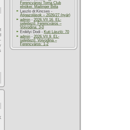
Ferencvárosi Torna Club
elnökei: Mailinger Béla
Laszlo dr.Kincses
-
Átigazolások – 2026/27 (nyár)
admin
-
2026.VII.16. EL-
selejtező: Ferencváros –
Vojvodina: 3-0
t
Erdélyi Dodi
-
Kuti László: 70
d
admin
-
2026.VII.9. EL-
-
selejtező: Vojvodina –
Ferencváros: 1-2
y
s
k