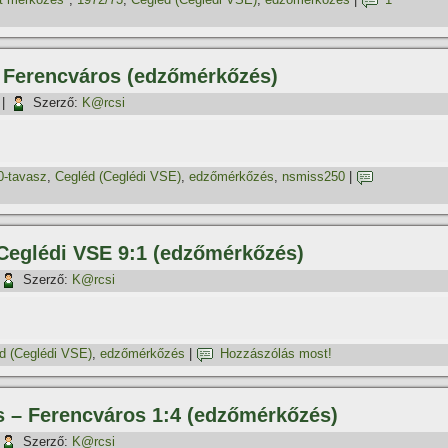
– Ferencváros (edzőmérkőzés)
|
Szerző:
K@rcsi
0-tavasz
,
Cegléd (Ceglédi VSE)
,
edzőmérkőzés
,
nsmiss250
|
 Ceglédi VSE 9:1 (edzőmérkőzés)
Szerző:
K@rcsi
d (Ceglédi VSE)
,
edzőmérkőzés
|
Hozzászólás most!
as – Ferencváros 1:4 (edzőmérkőzés)
Szerző:
K@rcsi