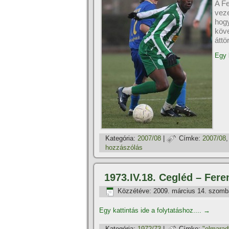
A F
vez
hog
köv
áttö
Egy 
Kategória:
2007/08
|
Címke:
2007/08
hozzászólás
1973.IV.18. Cegléd – Fer
Közzétéve:
2009. március 14. szomb
Egy kattintás ide a folytatáshoz....
→
Kategória:
1972/73
|
Címke:
"elmarad