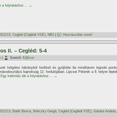
e a folytatáshoz....
→
2012/13
,
Cegléd (Ceglédi VSE)
,
NB2
|
Hozzászólás most!
os II. – Cegléd: 5-4
k
|
Szerző:
K@rcsi
nk kétgólos hátrányból fordí­tott és gyűjtötte be mindhárom bajnoki ponto
másodosztályú bajnokság 12. fordulójában. Lipcsei Péterék a 8. helyre lépte
.
Egy kattintás ide a folytatáshoz....
→
2012/13
,
Batik Bence
,
Beliczky Gergő
,
Cegléd (Ceglédi VSE)
,
Gárdos András
,