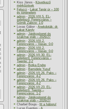
Kiss János
-
Következő
mérkőzések
Felucci
-
Lakat Tanár úr – 100
év történelem
admin
-
2026.VIII.5. EL-
selejtező: Ferencváros –
Górnik Zabrze: 1-0
Lovas Gábor
-
Anekdoták: dr.
Lakat Károly
t
admin
-
Játékoskeret és
szakmai stáb – 2026/27
admin
-
2026.VIII.2.
Ferencváros – Vasas: 0-0
t
admin
-
2026.VIII.2.
t
Ferencváros – Vasas: 0-0
ő
admin
-
2026.VII.30. EL-
l
selejtező: Ferencváros –
Twente: 2-2
a
admin
-
Botka Endre
r
admin
-
Bamidele Yusuf
l
admin
-
2026.VII.26. Paks –
Ferencváros: 4-2
admin
-
2026.VII.26. Paks –
Ferencváros: 4-2
admin
-
2026.VII.23. EL-
selejtező: Twente –
Ferencváros: 1-2
admin
-
Játékoskeret és
szakmai stáb – 2026/27
Charbel Bouja
-
Itt a háboru!
Lucas Fuentes
-
A