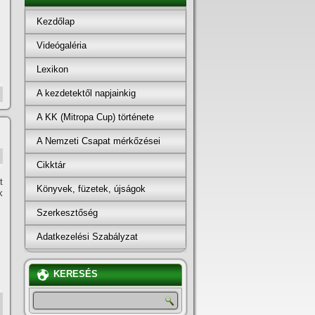
Kezdőlap
Videógaléria
Lexikon
A kezdetektől napjainkig
A KK (Mitropa Cup) története
A Nemzeti Csapat mérkőzései
Cikktár
t
Könyvek, füzetek, újságok
k
Szerkesztőség
Adatkezelési Szabályzat
KERESÉS