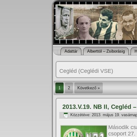
Adattár
Alberttól – Zsiborásig
H
Cegléd (Ceglédi VSE)
1
2
Következő »
2013.V.19. NB II, Cegléd –
Közzétéve:
2013. május 19. vasárna
Második csa
csoport 27.