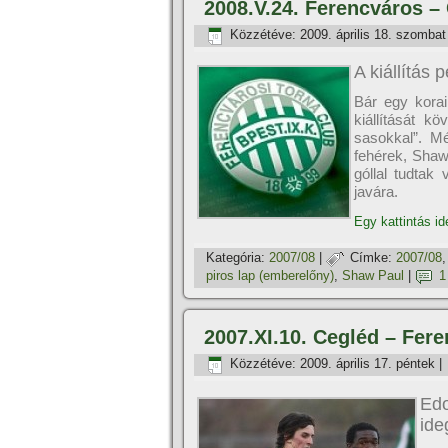
2008.V.24. Ferencváros – 
Közzétéve:
2009. április 18. szombat
A kiállí­tá
Bár egy korai
kiállí­tását 
sasokkal”. Mé
fehérek, Shaw
góllal tudtak
javára.
Egy kattintás id
Kategória:
2007/08
|
Címke:
2007/08
piros lap (emberelőny)
,
Shaw Paul
|
1
2007.XI.10. Cegléd – Fere
Közzétéve:
2009. április 17. péntek
|
Edo
ide