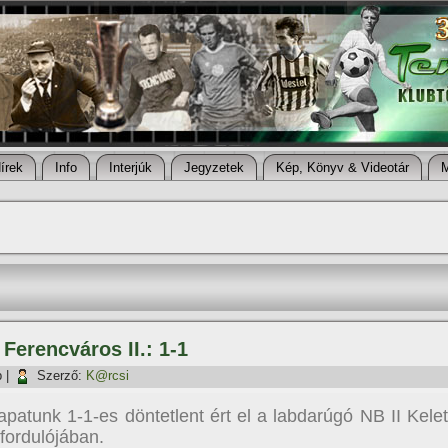
í­rek
Info
Interjúk
Jegyzetek
Kép, Könyv & Videotár
 Ferencváros II.: 1-1
p
|
Szerző:
K@rcsi
patunk 1-1-es döntetlent ért el a labdarúgó NB II Kelet
 fordulójában.