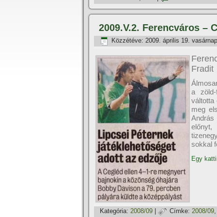
2009.V.2. Ferencváros – C
Közzétéve:
2009. április 19. vasárna
Feren
Fradit
Álmosan
a zöld-
váltott
meg els
András 
előnyt,
tizeneg
sokkal f
Egy katti
Kategória:
2008/09
|
Címke:
2008/09