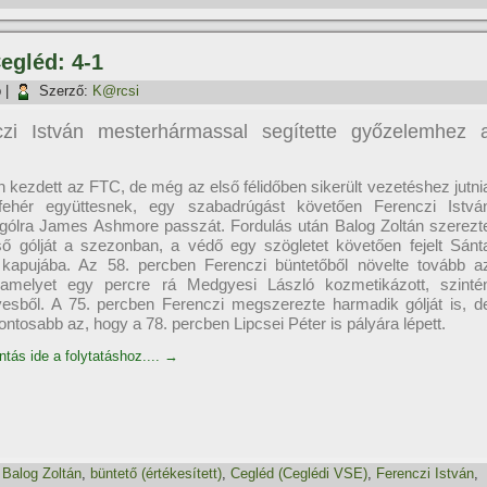
egléd: 4-1
p
|
Szerző:
K@rcsi
czi István mesterhármassal segí­tette győzelemhez 
 kezdett az FTC, de még az első félidőben sikerült vezetéshez jutni
fehér együttesnek, egy szabadrúgást követően Ferenczi Istvá
a gólra James Ashmore passzát. Fordulás után Balog Zoltán szerezt
ő gólját a szezonban, a védő egy szögletet követően fejelt Sánt
kapujába. Az 58. percben Ferenczi büntetőből növelte tovább a
 amelyet egy percre rá Medgyesi László kozmetikázott, szinté
yesből. A 75. percben Ferenczi megszerezte harmadik gólját is, d
ontosabb az, hogy a 78. percben Lipcsei Péter is pályára lépett.
ntás ide a folytatáshoz....
→
,
Balog Zoltán
,
büntető (értékesí­tett)
,
Cegléd (Ceglédi VSE)
,
Ferenczi István
,