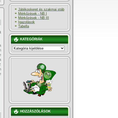
Játékoskeret és szakmai stáb
Mérkőzések - NB I
Mérkőzések - NB III
Igazolások
Tabella
a
KATEGÓRIÁK
a
KATEGÓRIÁK
n
e
a
z
n
e
HOZZÁSZÓLÁSOK