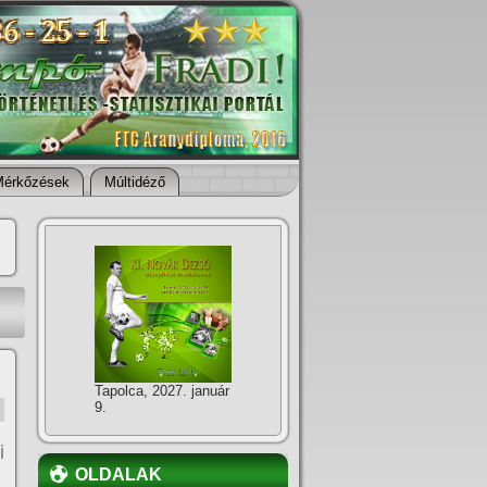
Mérkőzések
Múltidéző
Tapolca, 2027. január
9.
i
OLDALAK