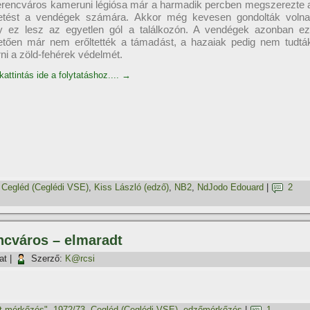
erencváros kameruni légiósa már a harmadik percben megszerezte 
etést a vendégek számára. Akkor még kevesen gondolták volna
y ez lesz az egyetlen gól a találkozón. A vendégek azonban ez
etően már nem erőltették a támadást, a hazaiak pedig nem tudtá
rni a zöld-fehérek védelmét.
kattintás ide a folytatáshoz....
→
,
Cegléd (Ceglédi VSE)
,
Kiss László (edző)
,
NB2
,
NdJodo Edouard
|
2
encváros – elmaradt
at
|
Szerző:
K@rcsi
t mérkőzés"
,
1972/73
,
Cegléd (Ceglédi VSE)
,
edzőmérkőzés
|
1