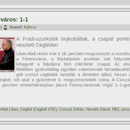
város: 1-1
|
Szerző:
K@rcsi
A Fradi-szurkolók bojkottáltak, a csapat ponto
vesztett Cegléden
Liban Abdi révén már a 16. percben megszerezte a vezetés
a Ferencváros, a folytatásban azonban sok helyzete
kihagyott a feljutásra törő zöld-fehér csapat. Az els
félidőben gyakorlatilag egyetlen valamirevaló támadásukbó
gólt szerző ceglédiek tartották a döntetlen állást, hiszen 
k zajlott, sőt akár a győzelmet is megszerezhették volna. A Csiszá
húsz percben emberhátrányban játszó Ferencvárosnak végül 1–1-gye
,
Abdi Liban
,
Cegléd (Ceglédi VSE)
,
Csiszár Zoltán
,
Horváth Dávid
,
NB2
,
piros