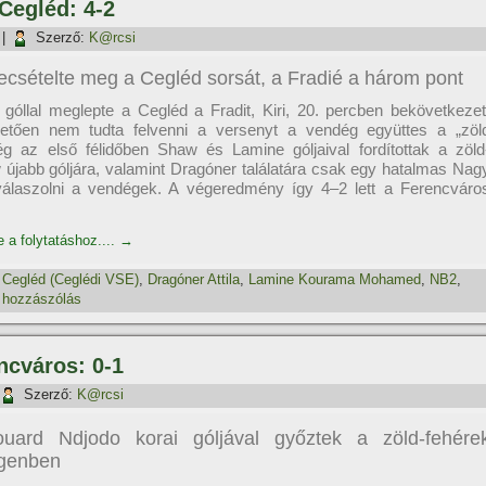
Cegléd: 4-2
|
Szerző:
K@rcsi
s pecsételte meg a Cegléd sorsát, a Fradié a három pont
 góllal meglepte a Cegléd a Fradit, Kiri, 20. percben bekövetkezet
követően nem tudta felvenni a versenyt a vendég együttes a „zöl
g az első félidőben Shaw és Lamine góljaival fordí­tottak a zöld
 újabb góljára, valamint Dragóner találatára csak egy hatalmas Nag
 válaszolni a vendégek. A végeredmény í­gy 4–2 lett a Ferencváro
e a folytatáshoz....
→
,
Cegléd (Ceglédi VSE)
,
Dragóner Attila
,
Lamine Kourama Mohamed
,
NB2
,
 hozzászólás
ncváros: 0-1
Szerző:
K@rcsi
uard Ndjodo korai góljával győztek a zöld-fehére
genben