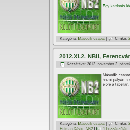
Egy kattintás id
Kategória:
Második csapat
|
Címke:
2012.XI.2. NBII, Ferencvár
Közzétéve:
2012. november 2. pénte
Második csapatu
hazai pályán a 
előre a tabellán
Kategória:
Második csapat
|
Címke:
Holman Dávid
,
NB2
|
1 hozzászólás