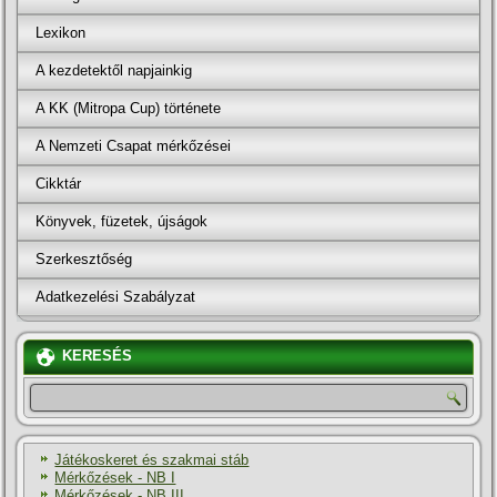
Lexikon
A kezdetektől napjainkig
A KK (Mitropa Cup) története
A Nemzeti Csapat mérkőzései
Cikktár
Könyvek, füzetek, újságok
Szerkesztőség
Adatkezelési Szabályzat
KERESÉS
Játékoskeret és szakmai stáb
Mérkőzések - NB I
Mérkőzések - NB III