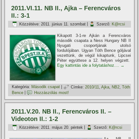
2011.VI.11. NB II., Ajka – Ferencváros
II.: 3-1
Közzétéve:
2011. június 11. szombat
|
Szerző:
K@rcsi
Kikapott 3-1-re Ajkán a Ferencváros
második csapata a Ness Hungary NB II
Nyugati csoportjának utolsó
fordulójában. Ugyan Tóth Bence góljával
vezettünk, de végül kikaptunk, Lipcsei
Péter együttese a 12. helyen végzett.
Egy kattintás ide a folytatáshoz....
→
Kategória:
Második csapat
|
Címke:
2010/11
,
Ajka
,
NB2
,
Tóth
Bence
|
Hozzászólás most!
2011.V.20. NB II., Ferencváros II. –
Videoton II.: 1-2
Közzétéve:
2011. május 20. péntek
|
Szerző:
K@rcsi
Az NB II