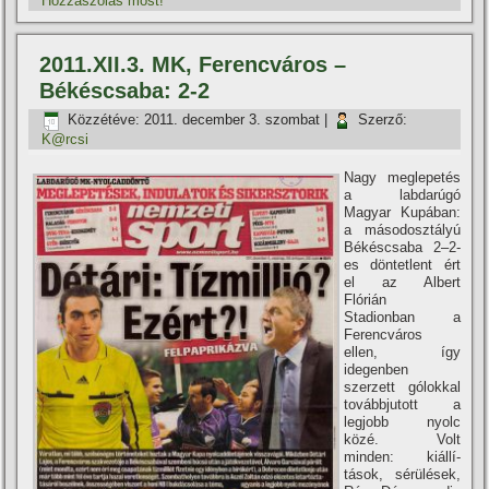
Hozzászólás most!
2011.XII.3. MK, Ferencváros –
Békéscsaba: 2-2
Közzétéve:
2011. december 3. szombat
|
Szerző:
K@rcsi
Nagy meglepetés
a labdarúgó
Magyar Kupában:
a másodosztályú
Békéscsaba 2–2-
es döntetlent ért
el az Albert
Flórián
Stadionban a
Ferencváros
ellen, í­gy
idegenben
szerzett gólokkal
továbbjutott a
legjobb nyolc
közé. Volt
minden: kiállí­
tások, sérülések,