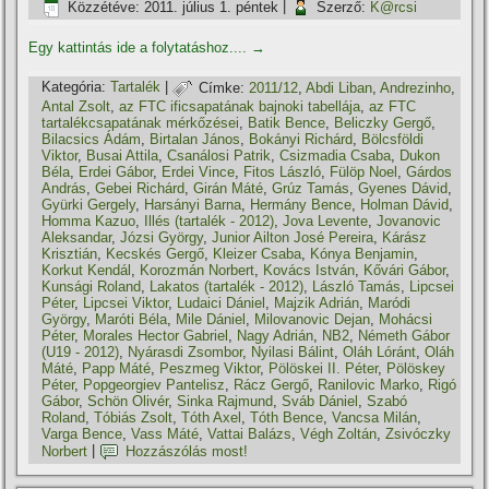
Közzétéve:
2011. július 1. péntek
|
Szerző:
K@rcsi
Egy kattintás ide a folytatáshoz....
→
Kategória:
Tartalék
|
Címke:
2011/12
,
Abdi Liban
,
Andrezinho
,
Antal Zsolt
,
az FTC ificsapatának bajnoki tabellája
,
az FTC
tartalékcsapatának mérkőzései
,
Batik Bence
,
Beliczky Gergő
,
Bilacsics Ádám
,
Birtalan János
,
Bokányi Richárd
,
Bölcsföldi
Viktor
,
Busai Attila
,
Csanálosi Patrik
,
Csizmadia Csaba
,
Dukon
Béla
,
Erdei Gábor
,
Erdei Vince
,
Fitos László
,
Fülöp Noel
,
Gárdos
András
,
Gebei Richárd
,
Girán Máté
,
Grúz Tamás
,
Gyenes Dávid
,
Gyürki Gergely
,
Harsányi Barna
,
Hermány Bence
,
Holman Dávid
,
Homma Kazuo
,
Illés (tartalék - 2012)
,
Jova Levente
,
Jovanovic
Aleksandar
,
Józsi György
,
Junior Ailton José Pereira
,
Kárász
Krisztián
,
Kecskés Gergő
,
Kleizer Csaba
,
Kónya Benjamin
,
Korkut Kendál
,
Korozmán Norbert
,
Kovács István
,
Kővári Gábor
,
Kunsági Roland
,
Lakatos (tartalék - 2012)
,
László Tamás
,
Lipcsei
Péter
,
Lipcsei Viktor
,
Ludaici Dániel
,
Majzik Adrián
,
Maródi
György
,
Maróti Béla
,
Mile Dániel
,
Milovanovic Dejan
,
Mohácsi
Péter
,
Morales Hector Gabriel
,
Nagy Adrián
,
NB2
,
Németh Gábor
(U19 - 2012)
,
Nyárasdi Zsombor
,
Nyilasi Bálint
,
Oláh Lóránt
,
Oláh
Máté
,
Papp Máté
,
Peszmeg Viktor
,
Pölöskei II. Péter
,
Pölöskey
Péter
,
Popgeorgiev Pantelisz
,
Rácz Gergő
,
Ranilovic Marko
,
Rigó
Gábor
,
Schön Olivér
,
Sinka Rajmund
,
Sváb Dániel
,
Szabó
Roland
,
Tóbiás Zsolt
,
Tóth Axel
,
Tóth Bence
,
Vancsa Milán
,
Varga Bence
,
Vass Máté
,
Vattai Balázs
,
Végh Zoltán
,
Zsivóczky
Norbert
|
Hozzászólás most!