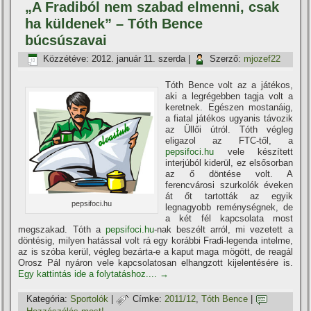
„A Fradiból nem szabad elmenni, csak
ha küldenek” – Tóth Bence
búcsúszavai
Közzétéve:
2012. január 11. szerda
|
Szerző:
mjozef22
Tóth Bence volt az a játékos,
aki a legrégebben tagja volt a
keretnek. Egészen mostanáig,
a fiatal játékos ugyanis távozik
az Üllői útról. Tóth végleg
eligazol az FTC-től, a
pepsifoci.hu
vele készí­tett
interjúból kiderül, ez elsősorban
az ő döntése volt. A
ferencvárosi szurkolók éveken
át őt tartották az egyik
pepsifoci.hu
legnagyobb reménységnek, de
a két fél kapcsolata most
megszakad. Tóth a
pepsifoci.hu
-nak beszélt arról, mi vezetett a
döntésig, milyen hatással volt rá egy korábbi Fradi-legenda intelme,
az is szóba kerül, végleg bezárta-e a kaput maga mögött, de reagál
Orosz Pál nyáron vele kapcsolatosan elhangzott kijelentésére is.
Egy kattintás ide a folytatáshoz....
→
Kategória:
Sportolók
|
Címke:
2011/12
,
Tóth Bence
|