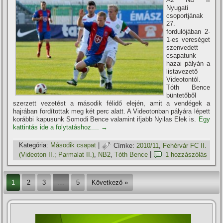
Nyugati
csoportjának
27.
fordulójában 2-
1-es vereséget
szenvedett
csapatunk
hazai pályán a
listavezető
Videotontól.
Tóth Bence
büntetőből
szerzett vezetést a második félidő elején, amit a vendégek a
hajrában fordí­tottak meg két perc alatt. A Videotonban pályára lépett
korábbi kapusunk Somodi Bence valamint ifjabb Nyilas Elek is.
Egy
kattintás ide a folytatáshoz....
→
Kategória:
Második csapat
|
Címke:
2010/11
,
Fehérvár FC II.
(Videoton II.; Parmalat II.)
,
NB2
,
Tóth Bence
|
1 hozzászólás
1
2
3
…
5
Következő »