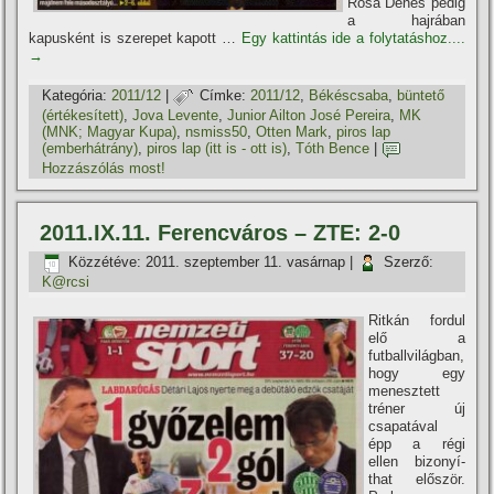
Rósa Dénes pedig
a hajrában
kapusként is szerepet kapott …
Egy kattintás ide a folytatáshoz....
→
Kategória:
2011/12
|
Címke:
2011/12
,
Békéscsaba
,
büntető
(értékesí­tett)
,
Jova Levente
,
Junior Ailton José Pereira
,
MK
(MNK; Magyar Kupa)
,
nsmiss50
,
Otten Mark
,
piros lap
(emberhátrány)
,
piros lap (itt is - ott is)
,
Tóth Bence
|
Hozzászólás most!
2011.IX.11. Ferencváros – ZTE: 2-0
Közzétéve:
2011. szeptember 11. vasárnap
|
Szerző:
K@rcsi
Ritkán fordul
elő a
futballvilágban,
hogy egy
menesztett
tréner új
csapatával
épp a régi
ellen bizonyí­
that először.