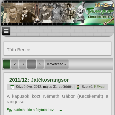
Tóth Bence
1
2
3
…
5
Következő »
2011/12: Játékosrangsor
Közzétéve:
2012. május 31. csütörtök
|
Szerző:
K@rcsi
A kapusok közt Németh Gábor (Kecskemét) a
rangelső
Egy kattintás ide a folytatáshoz....
→