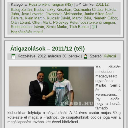
Kategória:
Posztonkénti rangsor (NS)
|
Címke:
2011/12
,
Balog Zoltán
,
Budovinszky Krisztián
,
Csizmadia Csaba
,
Hakola
Juha
,
Jova Levente
,
Jovanovic Aleksandar
,
Junior Ailton José
Pereira
,
Klein Martin
,
Kulcsár Dávid
,
Maróti Béla
,
Németh Gábor
,
Oláh Lóránt
,
Otten Mark
,
Pölöskey Péter
,
posztonkénti rangsor
,
Rodenbücher István
,
Simic Marko
,
Tóth Bence
|
Hozzászólás most!
Átigazolások – 2011/12 (tél)
Közzétéve:
2012. március 30. péntek
|
Szerző:
K@rcsi
Ma délelőtt
mindenben
megegyezett
egymással
Marko Simic
és a
Ferencváros,
í­gy eldőlt,
hogy a horvát
támadó
klubunkban folytatja a pályafutását. A 24 éves csatár május 30-ig
kötelezte el magát a Fradihoz, de csapatunknak opciós joga van a
megállapodást további két évvel kibőví­teni.