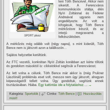
teni Tóth Bencével. Akkor nem
sikerült. A Ferencváros
kommunikációs stábja, élén
Nyí­ri Zoltánnal és Féderer
Andreával ugyanis nem
engedélyezte. Az volt a
kifogásuk, hogy Tóth Bence
mérkőzésre készül, és az
interjú megzavarná a
SPORT plusz
felkészülésben.
A mérkőzés még odább volt (négy napra), s mint kiderült, Tóth
Bence nem is játszott azon a találkozón…
Sajátos helyzetbe kerültünk.
Az FTC vezetői, konkrétan Nyí­ri Zoltán korábban azt kérte tőlünk
és gondolom másoktól is: cikkeinkkel segí­tsük a Ferencvárost.
Az lett volna a célunk. Tóth Bence már akkor is (még Prukner
Lászlónál) problémás eset volt, messze nem úgy játszott, ahogyan
képességeitől tellett volna. Úgy gondoltuk, segí­tünk ennek
tisztázásában. Hiába.
Egy kattintás ide a folytatáshoz....
→
Kategória:
Sportolók
|
Címke:
Tóth Bence
|
Hozzászólás
most!