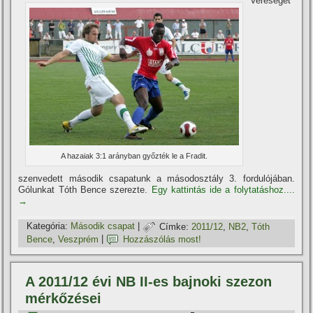
Vereséget
A hazaiak 3:1 arányban győzték le a Fradit.
szenvedett második csapatunk a másodosztály 3. fordulójában.
Gólunkat Tóth Bence szerezte.
Egy kattintás ide a folytatáshoz....
→
Kategória:
Második csapat
|
Címke:
2011/12
,
NB2
,
Tóth
Bence
,
Veszprém
|
Hozzászólás most!
A 2011/12 évi NB II-es bajnoki szezon
mérkőzései