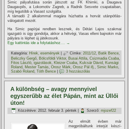
Simic pályafutása során játszott az FK Khimki, a Daugava
Daugavpils, a Lokomotiv Zagreb, a Radnik Sesvete csapataiban,
mí­g legutóbb a Vasast szolgálta.
A támadó 2 alkalommal magára húzhatta a horvát utánpótlás-
válogatott mezét.
Ha Simic papí­rjai rendben lesznek, és Détári Lajos szakmai
igazgató is úgy gondolja, akkor a hétvégi, Vasas elleni bajnokin már
pályára is léphet új játékosunk.
Egy kattintás ide a folytatáshoz....
→
Kategória:
Hí­rek, események
|
Címke:
2011/12
,
Batik Bence
,
Beliczky Gergő
,
Bölcsföldi Viktor
,
Busai Attila
,
Csizmadia Csaba
,
Fitos László
,
igazolások
,
Kleizer Csaba
,
Kulcsár Dávid
,
Kunsági
Roland
,
Mester Tamás
,
Orosz Márk
,
Orosz Pál ifj.
,
Simic Marko
,
Szabó Roland
,
Tóth Bence
|
3 hozzászólás
A különbség – avagy mennyivel
egyszerűbb az élet Pápán, mint az Üllői
úton!
Közzétéve:
2012. február 3. péntek
|
Szerző:
mjozef22
Az elmúlt évben már
megpróbáltunk interjút készí­