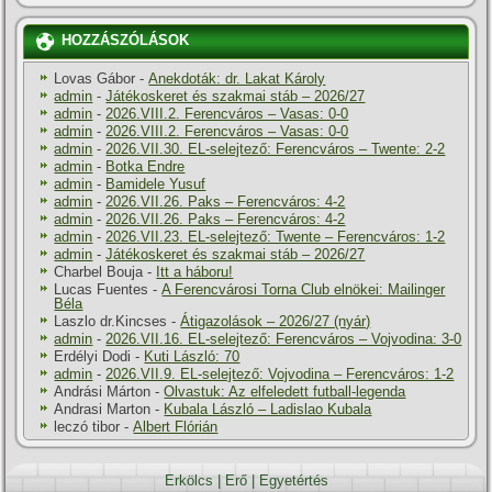
HOZZÁSZÓLÁSOK
Lovas Gábor
-
Anekdoták: dr. Lakat Károly
admin
-
Játékoskeret és szakmai stáb – 2026/27
admin
-
2026.VIII.2. Ferencváros – Vasas: 0-0
admin
-
2026.VIII.2. Ferencváros – Vasas: 0-0
admin
-
2026.VII.30. EL-selejtező: Ferencváros – Twente: 2-2
admin
-
Botka Endre
admin
-
Bamidele Yusuf
admin
-
2026.VII.26. Paks – Ferencváros: 4-2
admin
-
2026.VII.26. Paks – Ferencváros: 4-2
admin
-
2026.VII.23. EL-selejtező: Twente – Ferencváros: 1-2
admin
-
Játékoskeret és szakmai stáb – 2026/27
Charbel Bouja
-
Itt a háboru!
Lucas Fuentes
-
A Ferencvárosi Torna Club elnökei: Mailinger
Béla
Laszlo dr.Kincses
-
Átigazolások – 2026/27 (nyár)
admin
-
2026.VII.16. EL-selejtező: Ferencváros – Vojvodina: 3-0
Erdélyi Dodi
-
Kuti László: 70
admin
-
2026.VII.9. EL-selejtező: Vojvodina – Ferencváros: 1-2
Andrási Márton
-
Olvastuk: Az elfeledett futball-legenda
Andrasi Marton
-
Kubala László – Ladislao Kubala
leczó tibor
-
Albert Flórián
Erkölcs
|
Erő
|
Egyetértés