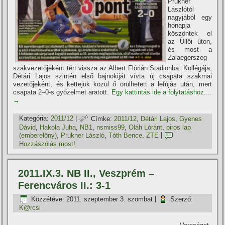
Prukner
Lászlótól
nagyjából egy
hónapja
köszöntek el
az Üllői úton,
és most a
Zalaegerszeg
szakvezetőjeként tért vissza az Albert Flórián Stadionba. Kollégája,
Détári Lajos szintén első bajnokiját ví­vta új csapata szakmai
vezetőjeként, és kettejük közül ő örülhetett a lefújás után, mert
csapata 2–0-s győzelmet aratott.
Egy kattintás ide a folytatáshoz....
→
Kategória:
2011/12
|
Címke:
2011/12
,
Détári Lajos
,
Gyenes
Dávid
,
Hakola Juha
,
NB1
,
nsmiss99
,
Oláh Lóránt
,
piros lap
(emberelőny)
,
Prukner László
,
Tóth Bence
,
ZTE
|
Hozzászólás most!
2011.IX.3. NB II., Veszprém –
Ferencváros II.: 3-1
Közzétéve:
2011. szeptember 3. szombat
|
Szerző:
K@rcsi