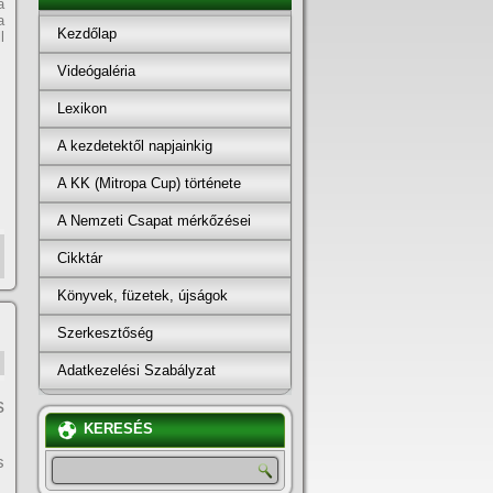
a
a
Kezdőlap
l
Videógaléria
Lexikon
A kezdetektől napjainkig
A KK (Mitropa Cup) története
A Nemzeti Csapat mérkőzései
Cikktár
Könyvek, füzetek, újságok
Szerkesztőség
Adatkezelési Szabályzat
s
KERESÉS
s