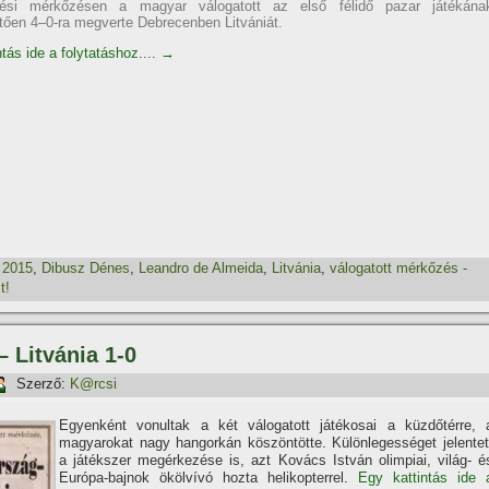
lési mérkőzésen a magyar válogatott az első félidő pazar játékána
ően 4–0-ra megverte Debrecenben Litvániát.
tás ide a folytatáshoz....
→
,
2015
,
Dibusz Dénes
,
Leandro de Almeida
,
Litvánia
,
válogatott mérkőzés -
t!
 Litvánia 1-0
Szerző:
K@rcsi
Egyenként vonultak a két válogatott játékosai a küzdőtérre, 
magyarokat nagy hangorkán köszöntötte. Különlegességet jelentet
a játékszer megérkezése is, azt Kovács István olimpiai, világ- é
Európa-bajnok ökölví­vó hozta helikopterrel.
Egy kattintás ide 