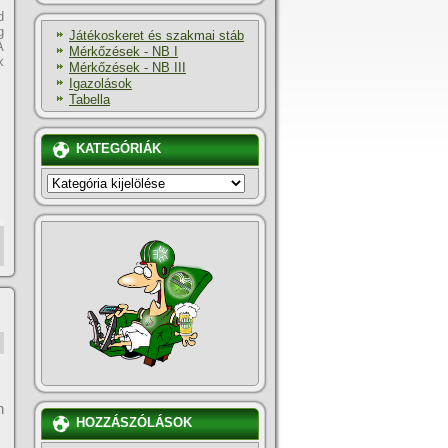
d
g
Játékoskeret és szakmai stáb
A
Mérkőzések - NB I
k
Mérkőzések - NB III
Igazolások
Tabella
KATEGÓRIÁK
KATEGÓRIÁK
n
HOZZÁSZÓLÁSOK