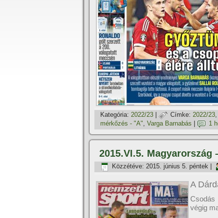
Kategória:
2022/23
|
Címke:
2022/23
mérkőzés - "A"
,
Varga Barnabás
|
1 
2015.VI.5. Magyarország –
Közzétéve:
2015. június 5. péntek
|
A Dárda
Csodás k
végig ma