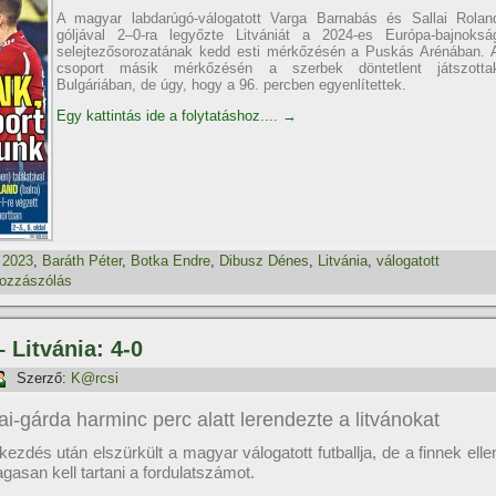
A magyar labdarúgó-válogatott Varga Barnabás és Sallai Rolan
góljával 2–0-ra legyőzte Litvániát a 2024-es Európa-bajnoksá
selejtezősorozatának kedd esti mérkőzésén a Puskás Arénában. 
csoport másik mérkőzésén a szerbek döntetlent játszotta
Bulgáriában, de úgy, hogy a 96. percben egyenlítettek.
Egy kattintás ide a folytatáshoz....
→
,
2023
,
Baráth Péter
,
Botka Endre
,
Dibusz Dénes
,
Litvánia
,
válogatott
hozzászólás
 Litvánia: 4-0
Szerző:
K@rcsi
i-gárda harminc perc alatt lerendezte a litvánokat
ezdés után elszürkült a magyar válogatott futballja, de a finnek elle
gasan kell tartani a fordulatszámot.