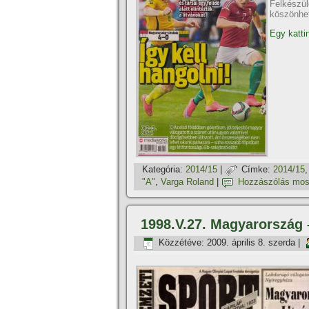
Felkészü
köszönhet
Egy kattin
Kategória:
2014/15
|
Címke:
2014/15
"A"
,
Varga Roland
|
Hozzászólás mos
1998.V.27. Magyarország –
Közzétéve:
2009. április 8. szerda
|