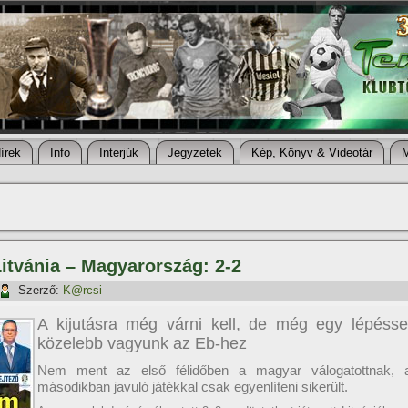
í­rek
Info
Interjúk
Jegyzetek
Kép, Könyv & Videotár
Litvánia – Magyarország: 2-2
Szerző:
K@rcsi
A kijutásra még várni kell, de még egy lépésse
közelebb vagyunk az Eb-hez
Nem ment az első félidőben a magyar válogatottnak, 
másodikban javuló játékkal csak egyenlíteni sikerült.