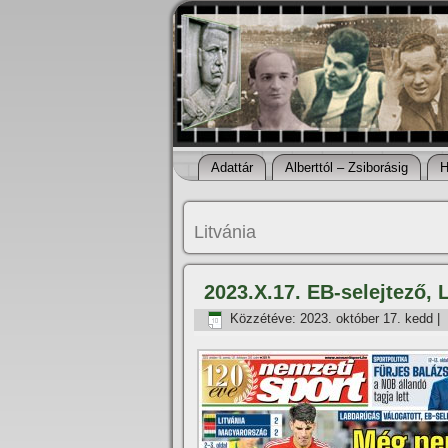
Adattár
Alberttól – Zsiborásig
H
Litvánia
2023.X.17. EB-selejtező, 
Közzétéve:
2023. október 17. kedd
|