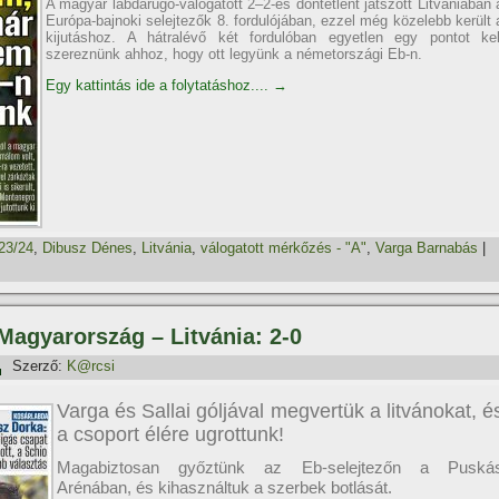
A magyar labdarúgó-válogatott 2–2-es döntetlent játszott Litvániában 
Európa-bajnoki selejtezők 8. fordulójában, ezzel még közelebb került 
kijutáshoz. A hátralévő két fordulóban egyetlen egy pontot kel
szereznünk ahhoz, hogy ott legyünk a németországi Eb-n.
Egy kattintás ide a folytatáshoz....
→
23/24
,
Dibusz Dénes
,
Litvánia
,
válogatott mérkőzés - "A"
,
Varga Barnabás
|
 Magyarország – Litvánia: 2-0
Szerző:
K@rcsi
Varga és Sallai góljával megvertük a litvánokat, é
a csoport élére ugrottunk!
Magabiztosan győztünk az Eb-selejtezőn a Puská
Arénában, és kihasználtuk a szerbek botlását.