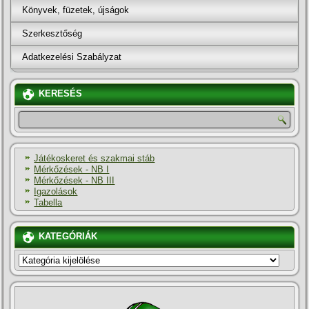
Könyvek, füzetek, újságok
Szerkesztőség
Adatkezelési Szabályzat
KERESÉS
Játékoskeret és szakmai stáb
Mérkőzések - NB I
Mérkőzések - NB III
Igazolások
Tabella
KATEGÓRIÁK
KATEGÓRIÁK