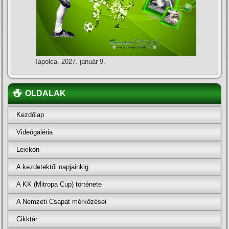
Tapolca, 2027. január 9.
OLDALAK
Kezdőlap
Videógaléria
Lexikon
A kezdetektől napjainkig
A KK (Mitropa Cup) története
A Nemzeti Csapat mérkőzései
Cikktár