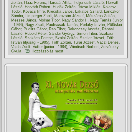
Zoltán
,
Haaz Ferenc
,
Harcsár Attila
,
Holjencsik László
,
Horváth
László
,
Horváth Róbert
,
Hudák Zoltán
,
Józsa Miklós
,
Kolarov
Tódor
,
Kovács Imre
,
Krecska János
,
Lakatos Szilárd
,
Lanczkor
Sándor
,
Limperger Zsolt
,
Marozsán József
,
Mészáros Zoltán
,
Meszes János
,
Molnár Tibor
,
Nagy Sándor I.
,
Nagy Tamás (junior
- 1984)
,
Nagy Zsolt
,
Pauliscsák Tamás
,
Perlaky István
,
Pölöskei
Gábor
,
Puglits Gábor
,
Rab Tibor
,
Rakonczay András
,
Répási
László
,
Rubold Péter
,
Sándor György
,
Simon Tibor
,
Szabadi
László
,
Szakács Ferenc
,
Szalai Zoltán
,
Szeiler József
,
Tóth
István (ifjúsági - 1985)
,
Tóth Zoltán
,
Turai József
,
Váczi Dénes
,
Vajda Zsolt
,
Vatter (junior - 1984)
,
Windisch Norbert
,
Zsivóczky
Gyula
|
Hozzászólás most!