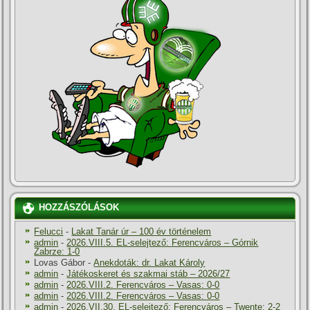
HOZZÁSZÓLÁSOK
Felucci
-
Lakat Tanár úr – 100 év történelem
admin
-
2026.VIII.5. EL-selejtező: Ferencváros – Górnik
Zabrze: 1-0
Lovas Gábor
-
Anekdoták: dr. Lakat Károly
admin
-
Játékoskeret és szakmai stáb – 2026/27
admin
-
2026.VIII.2. Ferencváros – Vasas: 0-0
admin
-
2026.VIII.2. Ferencváros – Vasas: 0-0
admin
-
2026.VII.30. EL-selejtező: Ferencváros – Twente: 2-2