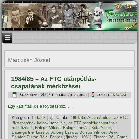
Marozsán József
1984/85 – Az FTC utánpótlás-
csapatának mérkőzései
Közzétéve:
2009. március 25. szerda
|
Szerző:
K@rcsi
Egy kattintás ide a folytatáshoz....
→
Kategória:
Tartalék
|
Címke:
1984/85
,
Ádám András
,
az FTC
ificsapatának bajnoki tabellája
,
az FTC tartalékcsapatának
mérkőzései
,
Balogh Miklós
,
Balogh Tamás
,
Bata Albert
,
Baumgartner László
,
Borbély László
,
Borsos Vilmos
,
Deák
Sándor
,
Dukon Béla
,
Farkas (ifjúsági - 1981)
,
Fischer Pál
,
Garas