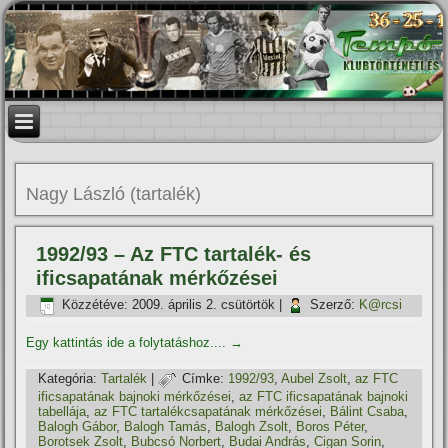
Nagy László (tartalék)
1992/93 – Az FTC tartalék- és
ificsapatának mérkőzései
Közzétéve:
2009. április 2. csütörtök
|
Szerző:
K@rcsi
Egy kattintás ide a folytatáshoz....
→
Kategória:
Tartalék
|
Címke:
1992/93
,
Aubel Zsolt
,
az FTC
ificsapatának bajnoki mérkőzései
,
az FTC ificsapatának bajnoki
tabellája
,
az FTC tartalékcsapatának mérkőzései
,
Bálint Csaba
,
Balogh Gábor
,
Balogh Tamás
,
Balogh Zsolt
,
Boros Péter
,
Borotsek Zsolt
,
Bubcsó Norbert
,
Budai András
,
Cigan Sorin
,