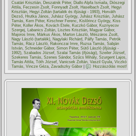
Csatári Krisztián
,
Deszatnik Péter
,
Diallo Alpfa Ismaila
,
Diószegi
Attila
,
Feczesin Zsolt
,
Fonnyadt Zsolt
,
Haselbach Zsolt
,
Hegyi
Krisztián
,
Hegyi Zoltán (tartalék és ifjúsági - 1993)
,
Horváth
Dezső
,
Hrutka János
,
Juhász György
,
Juhász Krisztián
,
Juhász
Tamás
,
Kern Péter
,
Kirschner Ferenc
,
Kislőrincz György
,
Kiss
Péter
,
Koller Ákos
,
Kovách Etele
,
Kuczkó Gábor
,
Kuznyecov
Szergej
,
Labanics Zoltán
,
Lisztes Krisztián
,
Magyar Gábor
,
Majoros Imre
,
Márkus Ákos
,
Marton László
,
Mészáros Zsolt
,
Nagy László (tartalék)
,
Nagylaki Richárd
,
Pálfy Tamás
,
Petrók
Tamás
,
Rácz László
,
Rakonczai Imre
,
Ruzsa Tamás
,
Sabján
István
,
Schneider Gábor
,
Simon Péter
,
Sütő László (ifjúsági -
1992)
,
Szabados József
,
Szalai Tamás (ifjúsági)
,
Szeiler József
,
Szekeres Tamás
,
Szenes Sándor
,
Szűcs Mihály
,
Szurgent Lajos
,
Tamás Attila
,
Tóth József
,
Vanicsek Zoltán
,
Vaszil Gyula
,
Viczkó
Tamás
,
Vincze Géza
,
Zavadszky Gábor
|
Hozzászólás most!