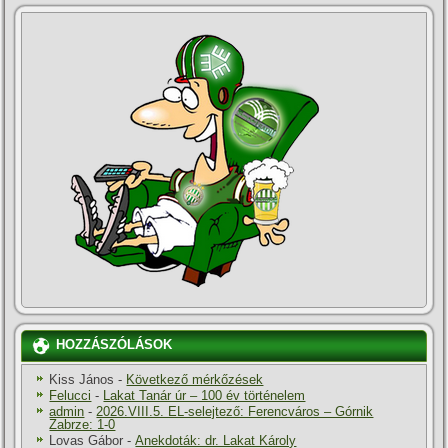
HOZZÁSZÓLÁSOK
Kiss János
-
Következő mérkőzések
Felucci
-
Lakat Tanár úr – 100 év történelem
admin
-
2026.VIII.5. EL-selejtező: Ferencváros – Górnik
Zabrze: 1-0
Lovas Gábor
-
Anekdoták: dr. Lakat Károly