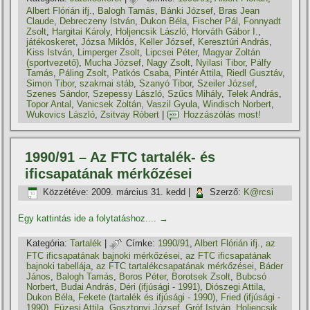
Albert Flórián ifj.
,
Balogh Tamás
,
Bánki József
,
Bras Jean
Claude
,
Debreczeny István
,
Dukon Béla
,
Fischer Pál
,
Fonnyadt
Zsolt
,
Hargitai Károly
,
Holjencsik László
,
Horváth Gábor I.
,
játékoskeret
,
Józsa Miklós
,
Keller József
,
Keresztúri András
,
Kiss István
,
Limperger Zsolt
,
Lipcsei Péter
,
Magyar Zoltán
(sportvezető)
,
Mucha József
,
Nagy Zsolt
,
Nyilasi Tibor
,
Pálfy
Tamás
,
Páling Zsolt
,
Patkós Csaba
,
Pintér Attila
,
Riedl Gusztáv
,
Simon Tibor
,
szakmai stáb
,
Szanyó Tibor
,
Szeiler József
,
Szenes Sándor
,
Szepessy László
,
Szűcs Mihály
,
Telek András
,
Topor Antal
,
Vanicsek Zoltán
,
Vaszil Gyula
,
Windisch Norbert
,
Wukovics László
,
Zsitvay Róbert
|
Hozzászólás most!
1990/91 – Az FTC tartalék- és
ificsapatának mérkőzései
Közzétéve:
2009. március 31. kedd
|
Szerző:
K@rcsi
Egy kattintás ide a folytatáshoz....
→
Kategória:
Tartalék
|
Címke:
1990/91
,
Albert Flórián ifj.
,
az
FTC ificsapatának bajnoki mérkőzései
,
az FTC ificsapatának
bajnoki tabellája
,
az FTC tartalékcsapatának mérkőzései
,
Báder
János
,
Balogh Tamás
,
Boros Péter
,
Borotsek Zsolt
,
Bubcsó
Norbert
,
Budai András
,
Déri (ifjúsági - 1991)
,
Diószegi Attila
,
Dukon Béla
,
Fekete (tartalék és ifjúsági - 1990)
,
Fried (ifjúsági -
1990)
,
Füzesi Attila
,
Gosztonyi József
,
Gróf István
,
Holjencsik