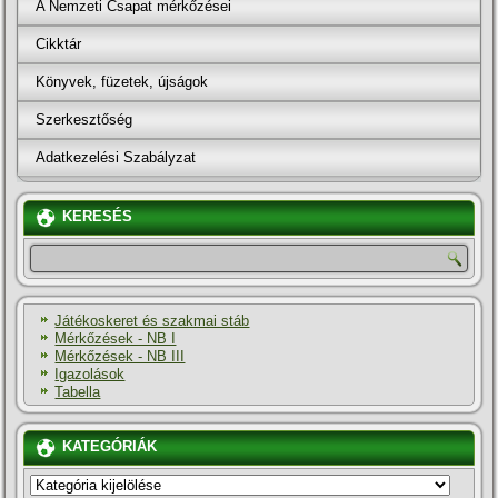
A Nemzeti Csapat mérkőzései
Cikktár
Könyvek, füzetek, újságok
Szerkesztőség
Adatkezelési Szabályzat
KERESÉS
Játékoskeret és szakmai stáb
Mérkőzések - NB I
Mérkőzések - NB III
Igazolások
Tabella
KATEGÓRIÁK
KATEGÓRIÁK