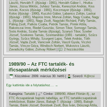
László
,
Horváth F. (ifjúsági - 1991)
,
Horváth Gábor I.
,
Hrutka
János
,
Józsa Miklós
,
Juhász Tamás
,
Keresztúri András
,
Kiss
István
,
Kocsis (ifjúsági - 1991)
,
Koczmayer (ifjúsági - 1991)
,
Kolos (ifjúsági - 1990)
,
Kuczkó Gábor
,
Labanics Zoltán
,
Laskai
(ifjúsági - 1991)
,
Majoros Imre
,
Morvai Zoltán
,
Nagy Csaba
,
Nagy
L. (ifjúsági - 1991)
,
Nagy Zsolt
,
Nagylaki Richárd
,
Pálfy Tamás
,
Páling Zsolt
,
Patkós Csaba
,
Petrók Tamás
,
Pintér Attila
,
Rakonczai Imre
,
Riedel Gusztáv
,
Simon Tibor
,
Somogyi Tamás
,
Soós András
,
Szalai Tamás (ifjúsági)
,
Szanyó Tibor
,
Szeiler
József
,
Szekeres Tamás
,
Szentandrási (1991 - tartalék)
,
Szűcs
György
,
Szűcs Mihály
,
Szurgent Lajos
,
Telek András
,
Tóth
József
,
Vajda Zsolt
,
Vanicsek Zoltán
,
Vaszil Gyula
,
Viczkó
Tamás
,
Vincze Géza
,
Windisch Norbert
,
Wukovics László
,
Zavadszky Gábor
,
Zsitvay Róbert
|
2 hozzászólás
1989/90 – Az FTC tartalék- és
ificsapatának mérkőzései
Közzétéve:
2009. március 30. hétfő
|
Szerző:
K@rcsi
Egy kattintás ide a folytatáshoz....
→
Kategória:
Tartalék
|
Címke:
1989/90
,
Albert Flórián ifj.
,
az
FTC ificsapatának bajnoki tabellája
,
az FTC tartalékcsapatának
mérkőzései
,
Báder János
,
Balogh T. (ifjúsági - 1990)
,
Balogh
Tamás
,
Bánki József
,
Borotsek Zsolt
,
Bús Iván
,
Diószegi Attila
,