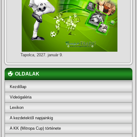
Tapolca, 2027. január 9.
OLDALAK
Kezdőlap
Videógaléria
Lexikon
A kezdetektől napjainkig
A KK (Mitropa Cup) története