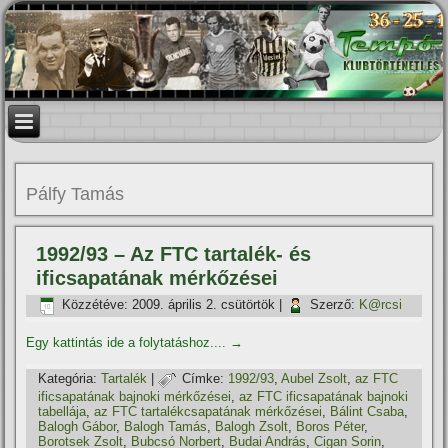
Pálfy Tamás
1992/93 – Az FTC tartalék- és
ificsapatának mérkőzései
Közzétéve:
2009. április 2. csütörtök
|
Szerző:
K@rcsi
Egy kattintás ide a folytatáshoz....
→
Kategória:
Tartalék
|
Címke:
1992/93
,
Aubel Zsolt
,
az FTC
ificsapatának bajnoki mérkőzései
,
az FTC ificsapatának bajnoki
tabellája
,
az FTC tartalékcsapatának mérkőzései
,
Bálint Csaba
,
Balogh Gábor
,
Balogh Tamás
,
Balogh Zsolt
,
Boros Péter
,
Borotsek Zsolt
,
Bubcsó Norbert
,
Budai András
,
Cigan Sorin
,