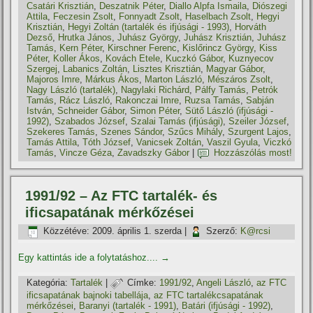
Csatári Krisztián
,
Deszatnik Péter
,
Diallo Alpfa Ismaila
,
Diószegi
Attila
,
Feczesin Zsolt
,
Fonnyadt Zsolt
,
Haselbach Zsolt
,
Hegyi
Krisztián
,
Hegyi Zoltán (tartalék és ifjúsági - 1993)
,
Horváth
Dezső
,
Hrutka János
,
Juhász György
,
Juhász Krisztián
,
Juhász
Tamás
,
Kern Péter
,
Kirschner Ferenc
,
Kislőrincz György
,
Kiss
Péter
,
Koller Ákos
,
Kovách Etele
,
Kuczkó Gábor
,
Kuznyecov
Szergej
,
Labanics Zoltán
,
Lisztes Krisztián
,
Magyar Gábor
,
Majoros Imre
,
Márkus Ákos
,
Marton László
,
Mészáros Zsolt
,
Nagy László (tartalék)
,
Nagylaki Richárd
,
Pálfy Tamás
,
Petrók
Tamás
,
Rácz László
,
Rakonczai Imre
,
Ruzsa Tamás
,
Sabján
István
,
Schneider Gábor
,
Simon Péter
,
Sütő László (ifjúsági -
1992)
,
Szabados József
,
Szalai Tamás (ifjúsági)
,
Szeiler József
,
Szekeres Tamás
,
Szenes Sándor
,
Szűcs Mihály
,
Szurgent Lajos
,
Tamás Attila
,
Tóth József
,
Vanicsek Zoltán
,
Vaszil Gyula
,
Viczkó
Tamás
,
Vincze Géza
,
Zavadszky Gábor
|
Hozzászólás most!
1991/92 – Az FTC tartalék- és
ificsapatának mérkőzései
Közzétéve:
2009. április 1. szerda
|
Szerző:
K@rcsi
Egy kattintás ide a folytatáshoz....
→
Kategória:
Tartalék
|
Címke:
1991/92
,
Angeli László
,
az FTC
ificsapatának bajnoki tabellája
,
az FTC tartalékcsapatának
mérkőzései
,
Baranyi (tartalék - 1991)
,
Batári (ifjúsági - 1992)
,