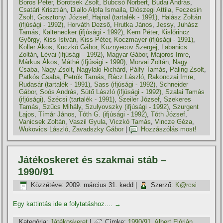
Boros Péter
,
Borotsek Zsolt
,
Bubcsó Norbert
,
Budai András
,
Csatári Krisztián
,
Diallo Alpfa Ismaila
,
Diószegi Attila
,
Feczesin
Zsolt
,
Gosztonyi József
,
Hajnal (tartalék - 1991)
,
Halász Zoltán
(ifjúsági - 1992)
,
Horváth Dezső
,
Hrutka János
,
Jessy
,
Juhász
Tamás
,
Kaltenecker (ifjúsági - 1992)
,
Kern Péter
,
Kislőrincz
György
,
Kiss István
,
Kiss Péter
,
Koczmayer (ifjúsági - 1991)
,
Koller Ákos
,
Kuczkó Gábor
,
Kuznyecov Szergej
,
Labanics
Zoltán
,
Lévai (ifjúsági - 1992)
,
Magyar Gábor
,
Majoros Imre
,
Márkus Ákos
,
Máthé (ifjúsági - 1990)
,
Morvai Zoltán
,
Nagy
Csaba
,
Nagy Zsolt
,
Nagylaki Richárd
,
Pálfy Tamás
,
Páling Zsolt
,
Patkós Csaba
,
Petrók Tamás
,
Rácz László
,
Rakonczai Imre
,
Rudasár (tartalék - 1991)
,
Sass (ifjúsági - 1992)
,
Schneider
Gábor
,
Soós András
,
Sütő László (ifjúsági - 1992)
,
Szalai Tamás
(ifjúsági)
,
Szécsi (tartalék - 1991)
,
Szeiler József
,
Szekeres
Tamás
,
Szűcs Mihály
,
Szulyovszky (ifjúsági - 1992)
,
Szurgent
Lajos
,
Tí­már János
,
Tóth G. (ifjúsági - 1992)
,
Tóth József
,
Vanicsek Zoltán
,
Vaszil Gyula
,
Viczkó Tamás
,
Vincze Géza
,
Wukovics László
,
Zavadszky Gábor
|
Hozzászólás most!
Játékoskeret és szakmai stáb –
1990/91
Közzétéve:
2009. március 31. kedd
|
Szerző:
K@rcsi
Egy kattintás ide a folytatáshoz....
→
Kategória:
Játékoskeret
|
Címke:
1990/91
,
Albert Flórián
,