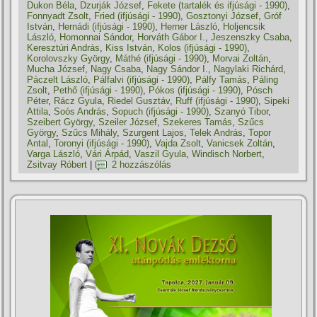
Dukon Béla
,
Dzurják József
,
Fekete (tartalék és ifjúsági - 1990)
,
Fonnyadt Zsolt
,
Fried (ifjúsági - 1990)
,
Gosztonyi József
,
Gróf
István
,
Hernádi (ifjúsági - 1990)
,
Herner László
,
Holjencsik
László
,
Homonnai Sándor
,
Horváth Gábor I.
,
Jeszenszky Csaba
,
Keresztúri András
,
Kiss István
,
Kolos (ifjúsági - 1990)
,
Korolovszky György
,
Máthé (ifjúsági - 1990)
,
Morvai Zoltán
,
Mucha József
,
Nagy Csaba
,
Nagy Sándor I.
,
Nagylaki Richárd
,
Páczelt László
,
Pálfalvi (ifjúsági - 1990)
,
Pálfy Tamás
,
Páling
Zsolt
,
Pethő (ifjúsági - 1990)
,
Pókos (ifjúsági - 1990)
,
Pósch
Péter
,
Rácz Gyula
,
Riedel Gusztáv
,
Ruff (ifjúsági - 1990)
,
Sipeki
Attila
,
Soós András
,
Sopuch (ifjúsági - 1990)
,
Szanyó Tibor
,
Szeibert György
,
Szeiler József
,
Szekeres Tamás
,
Szűcs
György
,
Szűcs Mihály
,
Szurgent Lajos
,
Telek András
,
Topor
Antal
,
Toronyi (ifjúsági - 1990)
,
Vajda Zsolt
,
Vanicsek Zoltán
,
Varga László
,
Vári Árpád
,
Vaszil Gyula
,
Windisch Norbert
,
Zsitvay Róbert
|
2 hozzászólás