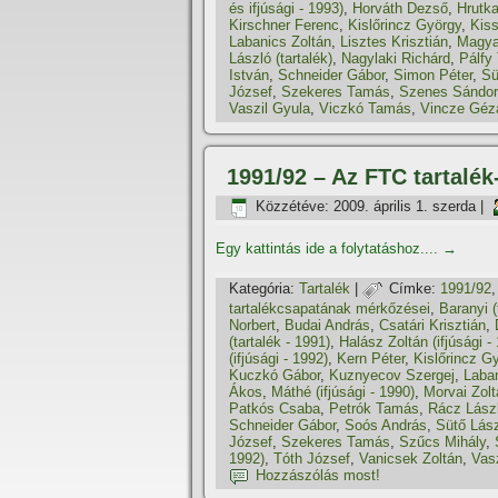
és ifjúsági - 1993)
,
Horváth Dezső
,
Hrutk
Kirschner Ferenc
,
Kislőrincz György
,
Kiss
Labanics Zoltán
,
Lisztes Krisztián
,
Magya
László (tartalék)
,
Nagylaki Richárd
,
Pálfy
István
,
Schneider Gábor
,
Simon Péter
,
Sü
József
,
Szekeres Tamás
,
Szenes Sándor
Vaszil Gyula
,
Viczkó Tamás
,
Vincze Géz
1991/92 – Az FTC tartalék
Közzétéve:
2009. április 1. szerda
|
Egy kattintás ide a folytatáshoz....
→
Kategória:
Tartalék
|
Címke:
1991/92
tartalékcsapatának mérkőzései
,
Baranyi (
Norbert
,
Budai András
,
Csatári Krisztián
,
(tartalék - 1991)
,
Halász Zoltán (ifjúsági -
(ifjúsági - 1992)
,
Kern Péter
,
Kislőrincz G
Kuczkó Gábor
,
Kuznyecov Szergej
,
Laban
Ákos
,
Máthé (ifjúsági - 1990)
,
Morvai Zolt
Patkós Csaba
,
Petrók Tamás
,
Rácz Lász
Schneider Gábor
,
Soós András
,
Sütő Lászl
József
,
Szekeres Tamás
,
Szűcs Mihály
,
1992)
,
Tóth József
,
Vanicsek Zoltán
,
Vas
Hozzászólás most!