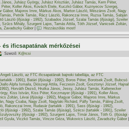
a János
,
Juhász György
,
Juhász Krisztián
,
Juhász Tamás
,
Kern Péter
,
 Péter
,
Koller Ákos
,
Kovách Etele
,
Kuczkó Gábor
,
Kuznyecov Szergej
,
r Gábor
,
Majoros Imre
,
Márkus Ákos
,
Marton László
,
Mészáros Zsolt
,
Nagy
 Tamás
,
Petrók Tamás
,
Rácz László
,
Rakonczai Imre
,
Ruzsa Tamás
,
Sabján
tő László (ifjúsági - 1992)
,
Szabados József
,
Szalai Tamás (ifjúsági)
,
Szeiler
,
Szűcs Mihály
,
Szurgent Lajos
,
Tamás Attila
,
Tóth József
,
Vanicsek Zoltán
,
a
,
Zavadszky Gábor
|
Hozzászólás most!
- és ificsapatának mérkőzései
Szerző:
K@rcsi
,
Angeli László
,
az FTC ificsapatának bajnoki tabellája
,
az FTC
tartalék - 1991)
,
Batári (ifjúsági - 1992)
,
Boros Péter
,
Borotsek Zsolt
,
Bubcsó
Diallo Alpfa Ismaila
,
Diószegi Attila
,
Feczesin Zsolt
,
Gosztonyi József
,
Hajnal
 1992)
,
Horváth Dezső
,
Hrutka János
,
Jessy
,
Juhász Tamás
,
Kaltenecker
yörgy
,
Kiss István
,
Kiss Péter
,
Koczmayer (ifjúsági - 1991)
,
Koller Ákos
,
ics Zoltán
,
Lévai (ifjúsági - 1992)
,
Magyar Gábor
,
Majoros Imre
,
Márkus
án
,
Nagy Csaba
,
Nagy Zsolt
,
Nagylaki Richárd
,
Pálfy Tamás
,
Páling Zsolt
,
ló
,
Rakonczai Imre
,
Rudasár (tartalék - 1991)
,
Sass (ifjúsági - 1992)
,
ó (ifjúsági - 1992)
,
Szalai Tamás (ifjúsági)
,
Szécsi (tartalék - 1991)
,
Szeiler
Szulyovszky (ifjúsági - 1992)
,
Szurgent Lajos
,
Tí­már János
,
Tóth G. (ifjúsági 
zil Gyula
,
Viczkó Tamás
,
Vincze Géza
,
Wukovics László
,
Zavadszky Gábor
|