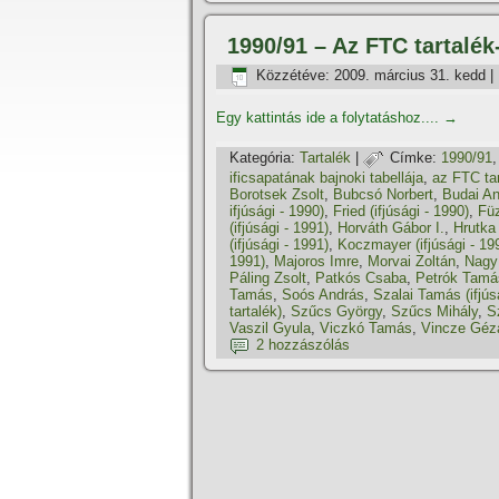
1990/91 – Az FTC tartalék
Közzétéve:
2009. március 31. kedd
|
Egy kattintás ide a folytatáshoz....
→
Kategória:
Tartalék
|
Címke:
1990/91
ificsapatának bajnoki tabellája
,
az FTC ta
Borotsek Zsolt
,
Bubcsó Norbert
,
Budai A
ifjúsági - 1990)
,
Fried (ifjúsági - 1990)
,
Füz
(ifjúsági - 1991)
,
Horváth Gábor I.
,
Hrutka
(ifjúsági - 1991)
,
Koczmayer (ifjúsági - 19
1991)
,
Majoros Imre
,
Morvai Zoltán
,
Nagy
Páling Zsolt
,
Patkós Csaba
,
Petrók Tamá
Tamás
,
Soós András
,
Szalai Tamás (ifjús
tartalék)
,
Szűcs György
,
Szűcs Mihály
,
S
Vaszil Gyula
,
Viczkó Tamás
,
Vincze Géz
2 hozzászólás