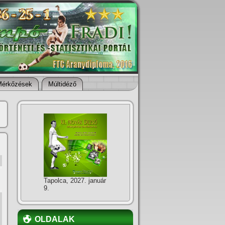
Mérkőzések
Múltidéző
Tapolca, 2027. január
9.
OLDALAK