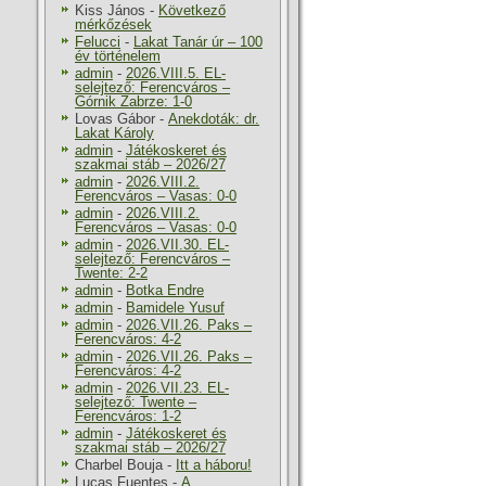
Kiss János
-
Következő
mérkőzések
Felucci
-
Lakat Tanár úr – 100
év történelem
admin
-
2026.VIII.5. EL-
selejtező: Ferencváros –
Górnik Zabrze: 1-0
Lovas Gábor
-
Anekdoták: dr.
Lakat Károly
admin
-
Játékoskeret és
szakmai stáb – 2026/27
admin
-
2026.VIII.2.
Ferencváros – Vasas: 0-0
admin
-
2026.VIII.2.
Ferencváros – Vasas: 0-0
admin
-
2026.VII.30. EL-
selejtező: Ferencváros –
Twente: 2-2
admin
-
Botka Endre
admin
-
Bamidele Yusuf
admin
-
2026.VII.26. Paks –
Ferencváros: 4-2
admin
-
2026.VII.26. Paks –
Ferencváros: 4-2
admin
-
2026.VII.23. EL-
selejtező: Twente –
Ferencváros: 1-2
admin
-
Játékoskeret és
szakmai stáb – 2026/27
Charbel Bouja
-
Itt a háboru!
Lucas Fuentes
-
A