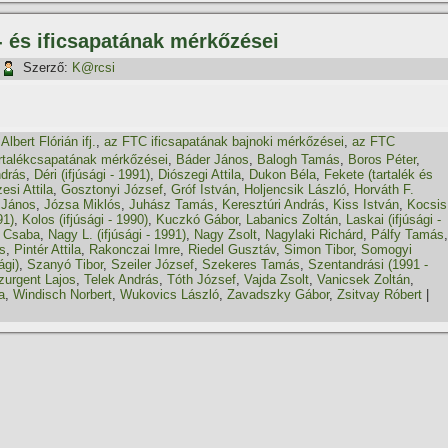
- és ificsapatának mérkőzései
Szerző:
K@rcsi
,
Albert Flórián ifj.
,
az FTC ificsapatának bajnoki mérkőzései
,
az FTC
rtalékcsapatának mérkőzései
,
Báder János
,
Balogh Tamás
,
Boros Péter
,
ndrás
,
Déri (ifjúsági - 1991)
,
Diószegi Attila
,
Dukon Béla
,
Fekete (tartalék és
esi Attila
,
Gosztonyi József
,
Gróf István
,
Holjencsik László
,
Horváth F.
 János
,
Józsa Miklós
,
Juhász Tamás
,
Keresztúri András
,
Kiss István
,
Kocsis
91)
,
Kolos (ifjúsági - 1990)
,
Kuczkó Gábor
,
Labanics Zoltán
,
Laskai (ifjúsági -
 Csaba
,
Nagy L. (ifjúsági - 1991)
,
Nagy Zsolt
,
Nagylaki Richárd
,
Pálfy Tamás
,
s
,
Pintér Attila
,
Rakonczai Imre
,
Riedel Gusztáv
,
Simon Tibor
,
Somogyi
ági)
,
Szanyó Tibor
,
Szeiler József
,
Szekeres Tamás
,
Szentandrási (1991 -
zurgent Lajos
,
Telek András
,
Tóth József
,
Vajda Zsolt
,
Vanicsek Zoltán
,
a
,
Windisch Norbert
,
Wukovics László
,
Zavadszky Gábor
,
Zsitvay Róbert
|