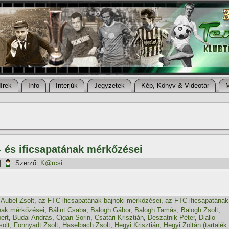
í­rek
Info
Interjúk
Jegyzetek
Kép, Könyv & Videotár
- és ificsapatának mérkőzései
|
Szerző:
K@rcsi
,
Aubel Zsolt
,
az FTC ificsapatának bajnoki mérkőzései
,
az FTC ificsapatának
nak mérkőzései
,
Bálint Csaba
,
Balogh Gábor
,
Balogh Tamás
,
Balogh Zsolt
,
ert
,
Budai András
,
Cigan Sorin
,
Csatári Krisztián
,
Deszatnik Péter
,
Diallo
solt
,
Fonnyadt Zsolt
,
Haselbach Zsolt
,
Hegyi Krisztián
,
Hegyi Zoltán (tartalék