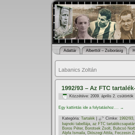
Adattár
Alberttól – Zsiborásig
H
Labanics Zoltán
1992/93 – Az FTC tartalék
Közzétéve:
2009. április 2. csütörtök
Egy kattintás ide a folytatáshoz....
→
Kategória:
Tartalék
|
Címke:
1992/93
bajnoki tabellája
,
az FTC tartalékcsapatá
Boros Péter
,
Borotsek Zsolt
,
Bubcsó Norb
Alpfa Ismaila
,
Diószegi Attila
,
Feczesin Z