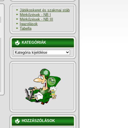
Játékoskeret és szakmai stáb
Mérkőzések - NB I
Mérkőzések - NB III
Igazolások
Tabella
KATEGÓRIÁK
KATEGÓRIÁK
HOZZÁSZÓLÁSOK