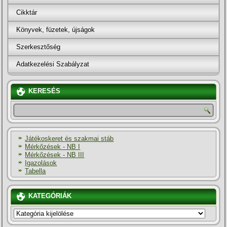
Cikktár
Könyvek, füzetek, újságok
Szerkesztőség
Adatkezelési Szabályzat
KERESÉS
Játékoskeret és szakmai stáb
Mérkőzések - NB I
Mérkőzések - NB III
Igazolások
Tabella
KATEGÓRIÁK
KATEGÓRIÁK