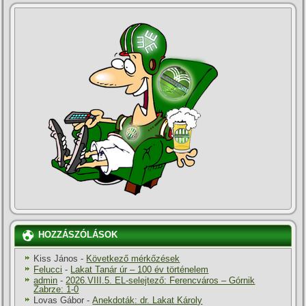
HOZZÁSZÓLÁSOK
Kiss János
-
Következő mérkőzések
Felucci
-
Lakat Tanár úr – 100 év történelem
admin
-
2026.VIII.5. EL-selejtező: Ferencváros – Górnik
Zabrze: 1-0
Lovas Gábor
-
Anekdoták: dr. Lakat Károly