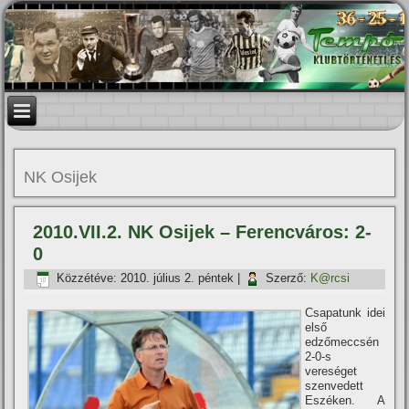
NK Osijek
2010.VII.2. NK Osijek – Ferencváros: 2-
0
Közzétéve:
2010. július 2. péntek
|
Szerző:
K@rcsi
Csapatunk idei
első
edzőmeccsén
2-0-s
vereséget
szenvedett
Eszéken. A