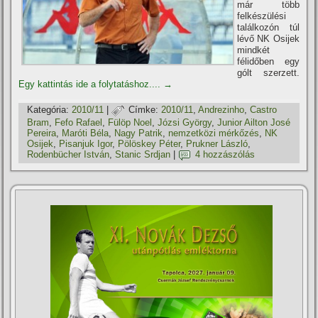
már több
felkészülési
találkozón túl
lévő NK Osijek
mindkét
félidőben egy
gólt szerzett.
Egy kattintás ide a folytatáshoz....
→
Kategória:
2010/11
|
Címke:
2010/11
,
Andrezinho
,
Castro
Bram
,
Fefo Rafael
,
Fülöp Noel
,
Józsi György
,
Junior Ailton José
Pereira
,
Maróti Béla
,
Nagy Patrik
,
nemzetközi mérkőzés
,
NK
Osijek
,
Pisanjuk Igor
,
Pölöskey Péter
,
Prukner László
,
Rodenbücher István
,
Stanic Srdjan
|
4 hozzászólás