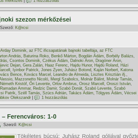
pus mérkőzés
|
1 hozzászólás
ajnoki szezon mérkőzései
Szerző:
K@rcsi
,
Arday Dominik
,
az FTC ificsapatának bajnoki tabellája
,
az FTC
rton András
,
Baturina Roko
,
Benkő Márton
,
Bogdán Ádám
,
Borbély Balázs
,
drás
,
Csontos Dominik
,
Czékus Ádám
,
Dalnoki Áron
,
Dragóner Áron
,
jevic Dejan
,
Gera Zalán
,
Haaz Ferenc
,
Hajdu Hunor
,
Hajdú Roland
,
Házi
arcell
,
Iyinbor Patrick
,
Jones Zyen
,
Juhász Botond
,
Kaján Norbert
,
Katona
vács Bence
,
Kovács Marcel
,
Leandro de Almeida
,
Lisztes Krisztián ifj.
,
Alessio
,
Mazzonetto Nicoló
,
Mergl Szabolcs
,
Molnár Bálint
,
Molnár Tamás
,
Németh Kristóf
,
Őri Levente
,
Orlov Ambrus
,
Orosz Marcell
,
Oroszi István
,
Ramadan Ammar
,
Redzic Damir
,
Szabó Donát
,
Szabó Levente
,
Szabó
si Patrik
,
Széll Tamás
,
Szücs Adrián
,
Takács Ádám
,
Tölgyes Ádám
,
Vécsei
ubkov Olekszandr
|
1 hozzászólás
 – Ferencváros: 1-0
Szerző:
K@rcsi
Tökéletes búcsú: Juhász Roland góljával győzt