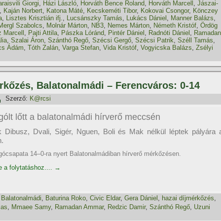
raisvili Giorgi
,
Házi László
,
Horváth Bence Roland
,
Horváth Marcell
,
Jászai-
,
Kaján Norbert
,
Katona Máté
,
Kecskeméti Tibor
,
Kokovai Csongor
,
Könczey
a
,
Lisztes Krisztián ifj.
,
Lucsánszky Tamás
,
Lukács Dániel
,
Manner Balázs
,
Mergl Szabolcs
,
Molnár Márton
,
NB3
,
Nemes Márton
,
Németh Kristóf
,
Ördög
 Marcell
,
Pajti Attila
,
Pászka Lóránd
,
Pintér Dániel
,
Radnóti Dániel
,
Ramadan
lia
,
Szalai Áron
,
Szánthó Regő
,
Szécsi Gergő
,
Szécsi Patrik
,
Széll Tamás
,
cs Ádám
,
Tóth Zalán
,
Varga Stefan
,
Vida Kristóf
,
Vogyicska Balázs
,
Zsélyi
érkőzés, Balatonalmádi – Ferencváros: 0-14
Szerző:
K@rcsi
ólt lőtt a balatonalmádi hírverő meccsén
k Dibusz, Dvali, Sigér, Nguen, Boli és Mak nélkül léptek pályára 
n.
ócsapata 14–0-ra nyert Balatonalmádiban hírverő mérkőzésen.
e a folytatáshoz....
→
,
Balatonalmádi
,
Baturina Roko
,
Civic Eldar
,
Gera Dániel
,
hazai dí­jmérkőzés
,
mas
,
Mmaee Samy
,
Ramadan Ammar
,
Redzic Damir
,
Szánthó Regő
,
Uzuni