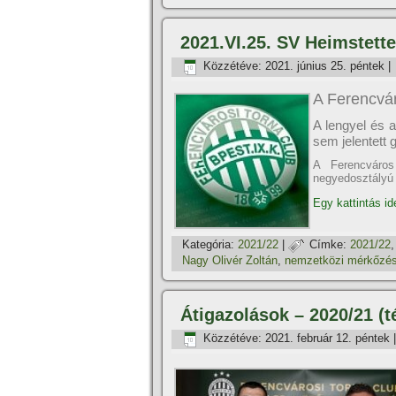
2021.VI.25. SV Heimstette
Közzétéve:
2021. június 25. péntek
|
A Ferencvár
A lengyel és 
sem jelentett 
A Ferencváros
negyedosztályú
Egy kattintás id
Kategória:
2021/22
|
Címke:
2021/22
Nagy Olivér Zoltán
,
nemzetközi mérkőzé
Átigazolások – 2020/21 (té
Közzétéve:
2021. február 12. péntek