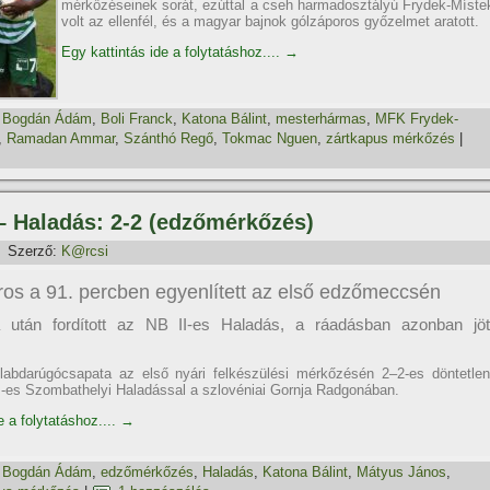
mérkőzéseinek sorát, ezúttal a cseh harmadosztályú Frydek-Míste
volt az ellenfél, és a magyar bajnok gólzáporos győzelmet aratott.
Egy kattintás ide a folytatáshoz....
→
,
Bogdán Ádám
,
Boli Franck
,
Katona Bálint
,
mesterhármas
,
MFK Frydek-
,
Ramadan Ammar
,
Szánthó Regő
,
Tokmac Nguen
,
zártkapus mérkőzés
|
 – Haladás: 2-2 (edzőmérkőzés)
Szerző:
K@rcsi
os a 91. percben egyenlített az első edzőmeccsén
a után fordított az NB II-es Haladás, a ráadásban azonban jöt
labdarúgócsapata az első nyári felkészülési mérkőzésén 2–2-es döntetlen
II-es Szombathelyi Haladással a szlovéniai Gornja Radgonában.
e a folytatáshoz....
→
,
Bogdán Ádám
,
edzőmérkőzés
,
Haladás
,
Katona Bálint
,
Mátyus János
,