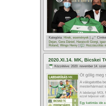
Kategória:
Hí­rek, események
|
Címke
Dejan
,
Gera Dániel
,
Haraisvili Giorgi
,
igaz
Roland
,
Wingo Henry
|
Hozzászólás 
2020.XI.14. MK, Bicskei T
Közzétéve:
2020. november 14. szo
Öt gólig meg
A válogatottba be
mesterhármast s
A labdarúgó MOL M
ezzel teljessé vál
Egy kattintás ide a