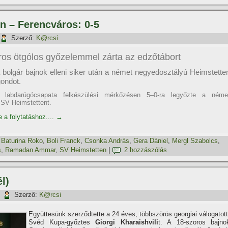
n – Ferencváros: 0-5
Szerző:
K@rcsi
os ötgólos győzelemmel zárta az edzőtábort
a bolgár bajnok elleni siker után a német negyedosztályú Heimstette
gondot.
 labdarúgócsapata felkészülési mérkőzésen 5–0-ra legyőzte a néme
 SV Heimstettent.
e a folytatáshoz....
→
,
Baturina Roko
,
Boli Franck
,
Csonka András
,
Gera Dániel
,
Mergl Szabolcs
,
s
,
Ramadan Ammar
,
SV Heimstetten
|
2 hozzászólás
l)
|
Szerző:
K@rcsi
Együttesünk szerződtette a 24 éves, többszörös georgiai válogatott
Svéd Kupa-győztes
Giorgi Kharaishvili
t. A 18-szoros bajno