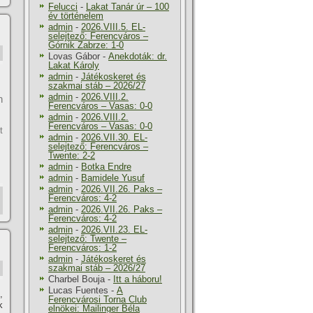
Felucci
-
Lakat Tanár úr – 100
év történelem
admin
-
2026.VIII.5. EL-
selejtező: Ferencváros –
Górnik Zabrze: 1-0
Lovas Gábor
-
Anekdoták: dr.
Lakat Károly
admin
-
Játékoskeret és
szakmai stáb – 2026/27
admin
-
2026.VIII.2.
n
Ferencváros – Vasas: 0-0
admin
-
2026.VIII.2.
Ferencváros – Vasas: 0-0
t
admin
-
2026.VII.30. EL-
selejtező: Ferencváros –
Twente: 2-2
admin
-
Botka Endre
admin
-
Bamidele Yusuf
admin
-
2026.VII.26. Paks –
Ferencváros: 4-2
admin
-
2026.VII.26. Paks –
Ferencváros: 4-2
admin
-
2026.VII.23. EL-
selejtező: Twente –
Ferencváros: 1-2
admin
-
Játékoskeret és
szakmai stáb – 2026/27
Charbel Bouja
-
Itt a háboru!
Lucas Fuentes
-
A
,
Ferencvárosi Torna Club
k
elnökei: Mailinger Béla