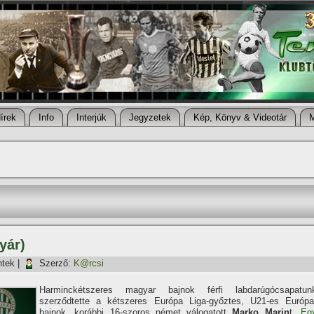
í­rek
Info
Interjúk
Jegyzetek
Kép, Könyv & Videotár
yár)
ntek
|
Szerző:
K@rcsi
Harminckétszeres magyar bajnok férfi labdarúgócsapatun
szerződtette a kétszeres Európa Liga-győztes, U21-es Európa
bajnok, korábbi 16-szoros német válogatott
Marko Marin
t.
Eg