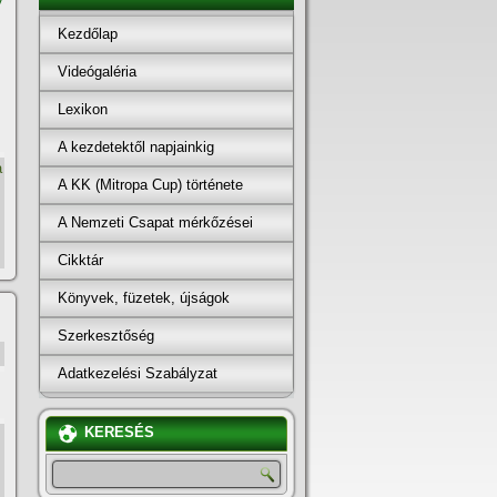
Kezdőlap
Videógaléria
Lexikon
A kezdetektől napjainkig
a
A KK (Mitropa Cup) története
A Nemzeti Csapat mérkőzései
Cikktár
Könyvek, füzetek, újságok
Szerkesztőség
Adatkezelési Szabályzat
KERESÉS