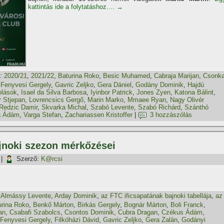
kattintás ide a folytatáshoz....
→
:
2020/21
,
2021/22
,
Baturina Roko
,
Besic Muhamed
,
Cabraja Marijan
,
Csonk
,
Fenyvesi Gergely
,
Gavric Zeljko
,
Gera Dániel
,
Godány Dominik
,
Hajdú
olások
,
Isael da Silva Barbosa
,
Iyinbor Patrick
,
Jones Zyen
,
Katona Bálint
,
r Stjepan
,
Lovrencsics Gergő
,
Marin Marko
,
Mmaee Ryan
,
Nagy Olivér
Redzic Damir
,
Skvarka Michal
,
Szabó Levente
,
Szabó Richárd
,
Szánthó
a Ádám
,
Varga Stefan
,
Zachariassen Kristoffer
|
3 hozzászólás
ajnoki szezon mérkőzései
|
Szerző:
K@rcsi
,
Almássy Levente
,
Arday Dominik
,
az FTC ificsapatának bajnoki tabellája
,
az
urina Roko
,
Benkő Márton
,
Birkás Gergely
,
Bognár Márton
,
Boli Franck
,
an
,
Csabafi Szabolcs
,
Csontos Dominik
,
Cubra Dragan
,
Czékus Ádám
,
Fenyvesi Gergely
,
Filkóházi Dávid
,
Gavric Zeljko
,
Gera Zalán
,
Godányi