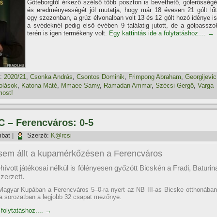
Göteborgtól érkező szélső több poszton is bevethető, gólerősségé
és eredményességét jól mutatja, hogy már 18 évesen 21 gólt lőt
egy szezonban, a grúz élvonalban volt 13 és 12 gólt hozó idénye is
a svédeknél pedig első évében 9 találatig jutott, de a gólpasszo
terén is igen termékeny volt.
Egy kattintás ide a folytatáshoz....
→
:
2020/21
,
Csonka András
,
Csontos Dominik
,
Frimpong Abraham
,
Georgijevic
olások
,
Katona Máté
,
Mmaee Samy
,
Ramadan Ammar
,
Szécsi Gergő
,
Varga
most!
C – Ferencváros: 0-5
mbat
|
Szerző:
K@rcsi
 sem állt a kupamérkőzésen a Ferencváros
hívott játékosai nélkül is fölényesen győzött Bicskén a Fradi, Baturin
zerzett.
agyar Kupában a Ferencváros 5–0-ra nyert az NB III-as Bicske otthonában
t a sorozatban a legjobb 32 csapat mezőnye.
 folytatáshoz....
→