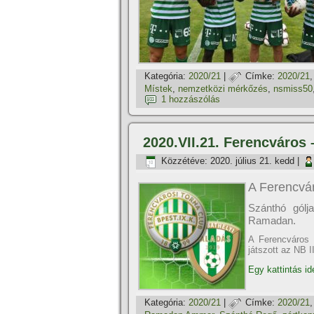
Kategória:
2020/21
|
Címke:
2020/21
Místek
,
nemzetközi mérkőzés
,
nsmiss50
1 hozzászólás
2020.VII.21. Ferencváros
Közzétéve:
2020. július 21. kedd
|
A Ferencvár
Szánthó gólj
Ramadan.
A Ferencváros 
játszott az NB 
Egy kattintás id
Kategória:
2020/21
|
Címke:
2020/21