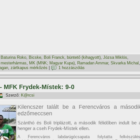
,
Baturina Roko
,
Bicske
,
Boli Franck
,
büntető (kihagyott)
,
Józsa Miklós
,
,
mesterhármas
,
MK (MNK; Magyar Kupa)
,
Ramadan Ammar
,
Skvarka Michal
,
agan
,
zártkapus mérkőzés
|
1 hozzászólás
 – MFK Frydek-Místek: 9-0
Szerző:
K@rcsi
Kilencszer talált be a Ferencváros a másodi
edzőmeccsen
Szánthó és Boli triplázott, a második félidőben indult be 
henger a cseh Frydek-Místek ellen.
A Ferencváros labdarúgócsapata folytatta felkészülés