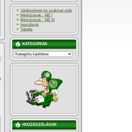
Játékoskeret és szakmai stáb
Mérkőzések - NB I
Mérkőzések - NB III
Igazolások
Tabella
KATEGÓRIÁK
KATEGÓRIÁK
a
HOZZÁSZÓLÁSOK