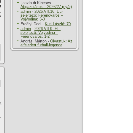
t
Laszlo dr.Kincses
-
t
Átigazolások – 2026/27 (nyár)
,
admin
-
2026.VII.16. EL-
selejtező: Ferencváros –
k
Vojvodina: 3-0
Erdélyi Dodi
-
Kuti László: 70
admin
-
2026.VII.9. EL-
selejtező: Vojvodina –
Ferencváros: 1-2
Andrási Márton
-
Olvastuk: Az
elfeledett futball-legenda
a
,