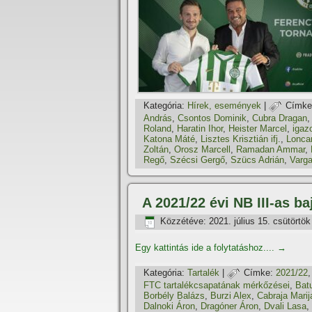
Kategória:
Hí­rek, események
|
Címke
András
,
Csontos Dominik
,
Cubra Dragan
Roland
,
Haratin Ihor
,
Heister Marcel
,
igaz
Katona Máté
,
Lisztes Krisztián ifj.
,
Lonca
Zoltán
,
Orosz Marcell
,
Ramadan Ammar
,
Regő
,
Szécsi Gergő
,
Szücs Adrián
,
Varg
A 2021/22 évi NB III-as b
Közzétéve:
2021. július 15. csütörtök
Egy kattintás ide a folytatáshoz....
→
Kategória:
Tartalék
|
Címke:
2021/22
FTC tartalékcsapatának mérkőzései
,
Bat
Borbély Balázs
,
Burzi Alex
,
Cabraja Marij
Dalnoki Áron
,
Dragóner Áron
,
Dvali Lasa
,