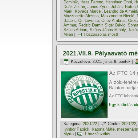
Dominik
,
Haaz Ferenc
,
Hanninen Onni
,
Ha
Deák Zoltán
,
Jones Zyen
,
Juhász Botond
Márk
,
Kovács Marcel
,
Leandro de Almeid
Mazzonetto Alessio
,
Mazzonetto Nicoló
,
Balázs
,
Őri Levente
,
Orlov Ambrus
,
Orosz
Ammar
,
Redzic Damir
,
Sigér Dávid
,
Soma
Szücs Adrián
,
Szücs János Mihály
,
Taká
Milán
|
Hozzászólás most!
2021.VII.9. Pályaavató m
Közzétéve:
2021. július 9. péntek
|
Az FTC 14 g
A zöld-fehére
Balaton partjá
Az FTC labdarúg
Egy kattintás id
Kategória:
2021/22
|
Címke:
2021/22
Iyinbor Patrick
,
Katona Máté
,
mesterhár
Myrto
|
1 hozzászólás