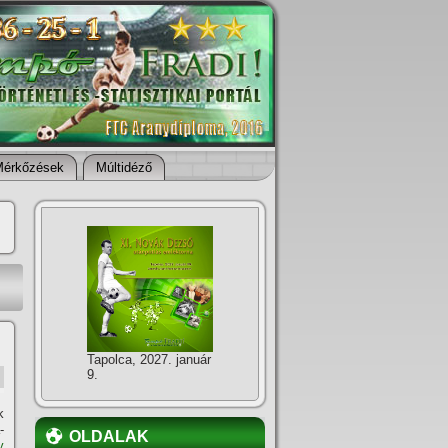
Mérkőzések
Múltidéző
Tapolca, 2027. január
9.
k
-
OLDALAK
y