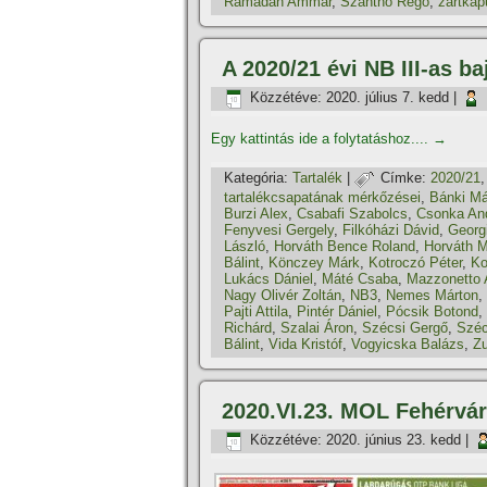
Ramadan Ammar
,
Szánthó Regő
,
zártka
A 2020/21 évi NB III-as b
Közzétéve:
2020. július 7. kedd
|
Egy kattintás ide a folytatáshoz....
→
Kategória:
Tartalék
|
Címke:
2020/21
tartalékcsapatának mérkőzései
,
Bánki Má
Burzi Alex
,
Csabafi Szabolcs
,
Csonka An
Fenyvesi Gergely
,
Filkóházi Dávid
,
Georgi
László
,
Horváth Bence Roland
,
Horváth M
Bálint
,
Könczey Márk
,
Kotroczó Péter
,
Ko
Lukács Dániel
,
Máté Csaba
,
Mazzonetto 
Nagy Olivér Zoltán
,
NB3
,
Nemes Márton
,
Pajti Attila
,
Pintér Dániel
,
Pócsik Botond
,
Richárd
,
Szalai Áron
,
Szécsi Gergő
,
Széc
Bálint
,
Vida Kristóf
,
Vogyicska Balázs
,
Z
2020.VI.23. MOL Fehérvár
Közzétéve:
2020. június 23. kedd
|