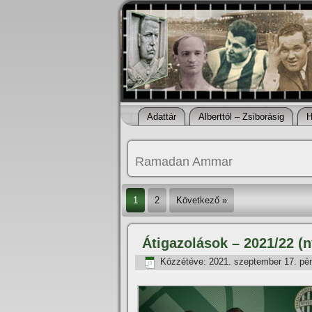
Adattár
Alberttól – Zsiborásig
H
Ramadan Ammar
1
2
Következő »
Átigazolások – 2021/22 (n
Közzétéve:
2021. szeptember 17. pé