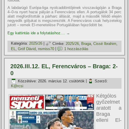
A labdarúgó Európa-liga nyolcaddöntőjének visszavágóján a Braga
4–0-ra nyert hazai pályán a Ferencváros ellen. A portugálok 34 perc
alatt megfordították a párharc állását, majd a második félidő elején
negyedik góljukat is megszerezték. A Ferencváros csak helyzetekig
jutott – remek El-menetelése Portugáliában fejeződött be.
Egy kattintás ide a folytatáshoz....
→
Kategória:
2025/26
|
Címke:
2025/26
,
Braga
,
Cissé Ibrahim
,
EL
,
Gróf Dávid
,
nsmiss70
|
1 hozzászólás
2026.III.12. EL, Ferencváros – Braga: 2-
0
Közzétéve:
2026. március 12. csütörtök
|
Szerző:
K@rcsi
Kétgólos
győzelmet
aratott a
Braga
elleni El-