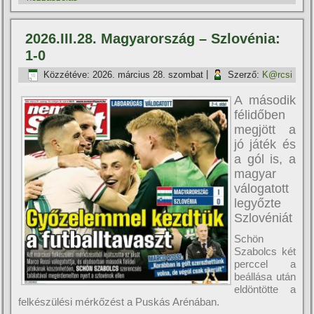
2026.III.28. Magyarország – Szlovénia:
1-0
Közzétéve:
2026. március 28. szombat
|
Szerző:
K@rcsi
A második
félidőben
megjött a
jó játék és
a gól is, a
magyar
válogatott
legyőzte
Szlovéniát
Schön
Szabolcs két
perccel a
beállása után
eldöntötte a
felkészülési mérkőzést a Puskás Arénában.