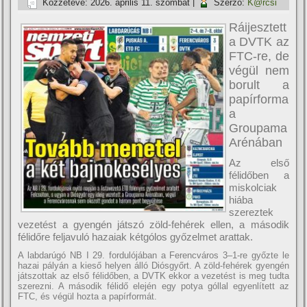
Közzétéve:
2026. április 11. szombat
|
Szerző:
K@rcsi
Ráijesztett
a DVTK az
FTC-re, de
végül nem
borult a
papírforma
a
Groupama
Arénában
Az első
félidőben a
miskolciak
hiába
szereztek
vezetést a gyengén játszó zöld-fehérek ellen, a második
félidőre feljavuló hazaiak kétgólos győzelmet arattak.
A labdarúgó NB I 29. fordulójában a Ferencváros 3–1-re győzte le
hazai pályán a kieső helyen álló Diósgyőrt. A zöld-fehérek gyengén
játszottak az első félidőben, a DVTK ekkor a vezetést is meg tudta
szerezni. A második félidő elején egy potya góllal egyenlített az
FTC, és végül hozta a papírformát.