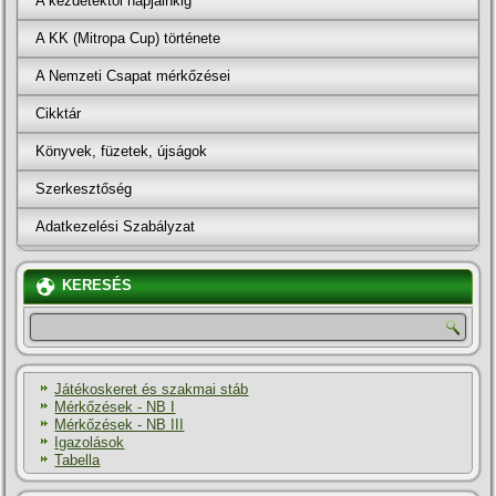
A kezdetektől napjainkig
A KK (Mitropa Cup) története
A Nemzeti Csapat mérkőzései
Cikktár
Könyvek, füzetek, újságok
Szerkesztőség
Adatkezelési Szabályzat
KERESÉS
Játékoskeret és szakmai stáb
Mérkőzések - NB I
Mérkőzések - NB III
Igazolások
Tabella