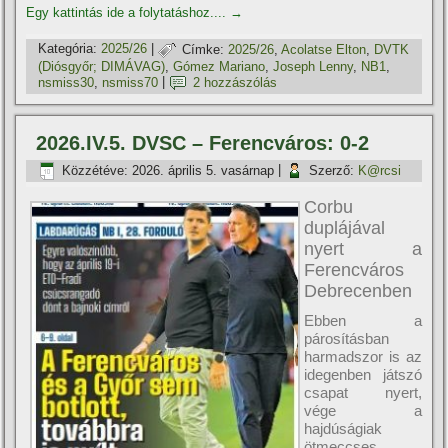
Egy kattintás ide a folytatáshoz....
→
Kategória:
2025/26
|
Címke:
2025/26
,
Acolatse Elton
,
DVTK
(Diósgyőr; DIMÁVAG)
,
Gómez Mariano
,
Joseph Lenny
,
NB1
,
nsmiss30
,
nsmiss70
|
2 hozzászólás
2026.IV.5. DVSC – Ferencváros: 0-2
Közzétéve:
2026. április 5. vasárnap
|
Szerző:
K@rcsi
Corbu
duplájával
nyert a
Ferencváros
Debrecenben
Ebben a
párosításban
harmadszor is az
idegenben játszó
csapat nyert,
vége a
hajdúságiak
ötmeccses