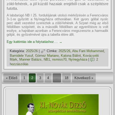
zöld-fehérek, a jól küzdő hazaiak erejéből csak a szépítésre
futotta.
A labdarúgó NB I 25. fordulójának utolsó mérkőzésén a Ferencváros
3–1-re győzött a Nyíregyháza otthonában. Két gyors góllal nyolc
perc alatt vezetést szereztek a zöld-fehérek. A Szpari még az első
félidőben szépített, és a második félidőben az egyenlítésre is volt
esélye, a hajrában azonban a Ferencváros megszerezte a harmadik
gólját, és győzelmével újra a tabella élére állt.
Egy kattintás ide a folytatáshoz....
→
Kategória:
2025/26
|
Címke:
2025/26
,
Abu Fani Mohammed
,
Bamidele Yusuf
,
Gómez Mariano
,
Katona Bálint
,
Kovácsréti
Márk
,
Manner Balázs
,
NB1
,
nsmiss70
,
Nyí­regyháza
|
2
hozzászólás
« Előző
1
2
3
4
…
18
Következő »