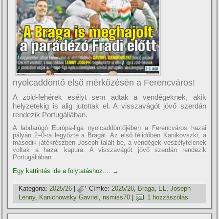
nyolcaddöntő első mérkőzésén a Ferencváros!
A zöld-fehérek esélyt sem adtak a vendégeknek, akik
helyzetekig is alig jutottak el. A visszavágót jövő szerdán
rendezik Portugáliában.
A labdarúgó Európa-liga nyolcaddöntőjében a Ferencváros hazai
pályán 2–0-ra legyőzte a Bragát. Az első félidőben Kanikovszki, a
második játékrészben Joseph talált be, a vendégek veszélytelenek
voltak a hazai kapura. A visszavágót jövő szerdán rendezik
Portugáliában.
Egy kattintás ide a folytatáshoz....
→
Kategória:
2025/26
|
Címke:
2025/26
,
Braga
,
EL
,
Joseph
Lenny
,
Kanichowsky Gavriel
,
nsmiss70
|
1 hozzászólás