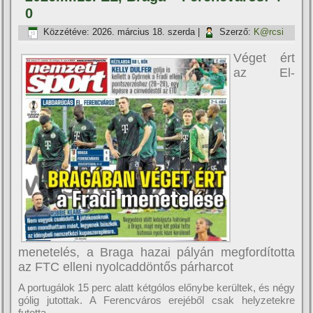
0
Közzétéve:
2026. március 18. szerda
|
Szerző:
K@rcsi
Véget ért
az El-
menetelés, a Braga hazai pályán megfordította
az FTC elleni nyolcaddöntős párharcot
A portugálok 15 perc alatt kétgólos előnybe kerültek, és négy
gólig jutottak. A Ferencváros erejéből csak helyzetekre
futotta.