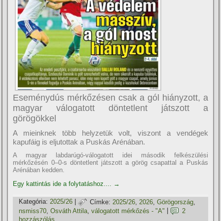
Eseménydús mérkőzésen csak a gól hiányzott, a
magyar válogatott döntetlent játszott a
görögökkel
A mieinknek több helyzetük volt, viszont a vendégek
kapufáig is eljutottak a Puskás Arénában.
A magyar labdarúgó-válogatott idei második felkészülési
mérkőzésén 0–0-s döntetlent játszott a görög csapattal a Puskás
Arénában kedden.
Egy kattintás ide a folytatáshoz....
→
Kategória:
2025/26
|
Címke:
2025/26
,
2026
,
Görögország
,
nsmiss70
,
Osváth Attila
,
válogatott mérkőzés - "A"
|
2
hozzászólás