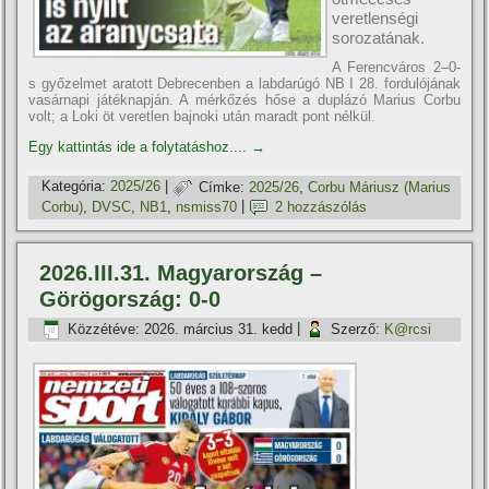
veretlenségi
sorozatának.
A Ferencváros 2–0-
s győzelmet aratott Debrecenben a labdarúgó NB I 28. fordulójának
vasárnapi játéknapján. A mérkőzés hőse a duplázó Marius Corbu
volt; a Loki öt veretlen bajnoki után maradt pont nélkül.
Egy kattintás ide a folytatáshoz....
→
Kategória:
2025/26
|
Címke:
2025/26
,
Corbu Máriusz (Marius
Corbu)
,
DVSC
,
NB1
,
nsmiss70
|
2 hozzászólás
2026.III.31. Magyarország –
Görögország: 0-0
Közzétéve:
2026. március 31. kedd
|
Szerző:
K@rcsi