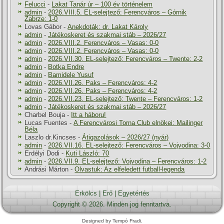
Felucci
-
Lakat Tanár úr – 100 év történelem
admin
-
2026.VIII.5. EL-selejtező: Ferencváros – Górnik
Zabrze: 1-0
Lovas Gábor
-
Anekdoták: dr. Lakat Károly
admin
-
Játékoskeret és szakmai stáb – 2026/27
admin
-
2026.VIII.2. Ferencváros – Vasas: 0-0
admin
-
2026.VIII.2. Ferencváros – Vasas: 0-0
admin
-
2026.VII.30. EL-selejtező: Ferencváros – Twente: 2-2
admin
-
Botka Endre
admin
-
Bamidele Yusuf
admin
-
2026.VII.26. Paks – Ferencváros: 4-2
admin
-
2026.VII.26. Paks – Ferencváros: 4-2
admin
-
2026.VII.23. EL-selejtező: Twente – Ferencváros: 1-2
admin
-
Játékoskeret és szakmai stáb – 2026/27
Charbel Bouja
-
Itt a háboru!
Lucas Fuentes
-
A Ferencvárosi Torna Club elnökei: Mailinger
Béla
Laszlo dr.Kincses
-
Átigazolások – 2026/27 (nyár)
admin
-
2026.VII.16. EL-selejtező: Ferencváros – Vojvodina: 3-0
Erdélyi Dodi
-
Kuti László: 70
admin
-
2026.VII.9. EL-selejtező: Vojvodina – Ferencváros: 1-2
Andrási Márton
-
Olvastuk: Az elfeledett futball-legenda
Erkölcs
|
Erő
|
Egyetértés
Copyright © 2026. Minden jog fenntartva.
Designed by Tempó Fradi.