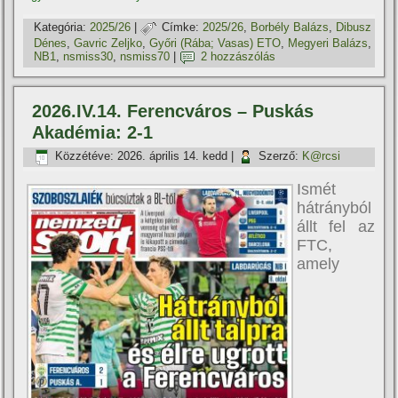
Kategória:
2025/26
|
Címke:
2025/26
,
Borbély Balázs
,
Dibusz
Dénes
,
Gavric Zeljko
,
Győri (Rába; Vasas) ETO
,
Megyeri Balázs
,
NB1
,
nsmiss30
,
nsmiss70
|
2 hozzászólás
2026.IV.14. Ferencváros – Puskás
Akadémia: 2-1
Közzétéve:
2026. április 14. kedd
|
Szerző:
K@rcsi
Ismét
hátrányból
állt fel az
FTC,
amely