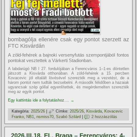
bombagólja ellenére csak egy pontot szerzett az
FTC Kisvárdán
A zöld-fehérek a bajnoki versenyfutás szempontjából fontos
pontokat vesztettek a Várkerti Stadionban.
A labdarúgó NB I 27. fordulójában a Ferencváros 1–1-es döntetlen
játszott a Kisvárda otthonában. A zöld-fehérek a 15. percben
Kovacevic jól eltalált lövésével szerezték meg a vezetést, de a
három pontot nem tudták bezsebelni. A második félidőben a hazaiak
ugyancsak szép góllal egyenlítettek, és megérdemelten szerezték
meg az egyik pontot.
Egy kattintás ide a folytatáshoz....
→
Kategória:
2025/26
|
Címke:
2025/26
,
Kisvárda
,
Kovacevic
Franko
,
NB1
,
nsmiss70
,
Szabó Szilárd
|
2 hozzászólás
2026.III.18. EL, Braga – Ferencváros: 4-