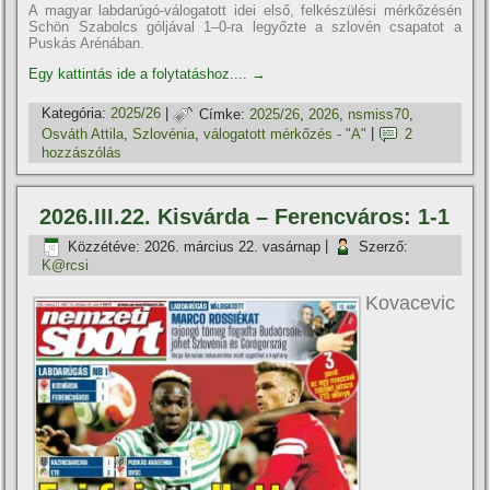
A magyar labdarúgó-válogatott idei első, felkészülési mérkőzésén
Schön Szabolcs góljával 1–0-ra legyőzte a szlovén csapatot a
Puskás Arénában.
Egy kattintás ide a folytatáshoz....
→
Kategória:
2025/26
|
Címke:
2025/26
,
2026
,
nsmiss70
,
Osváth Attila
,
Szlovénia
,
válogatott mérkőzés - "A"
|
2
hozzászólás
2026.III.22. Kisvárda – Ferencváros: 1-1
Közzétéve:
2026. március 22. vasárnap
|
Szerző:
K@rcsi
Kovacevic