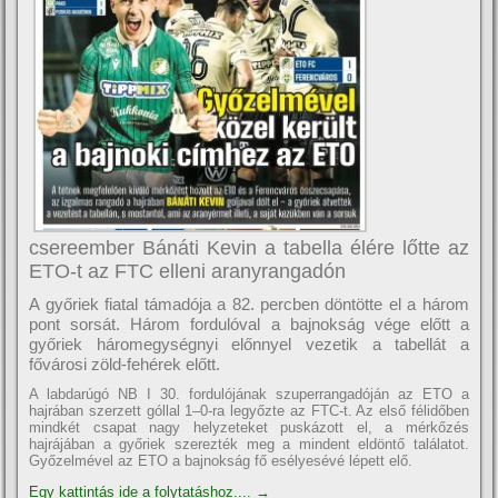
csereember Bánáti Kevin a tabella élére lőtte az
ETO-t az FTC elleni aranyrangadón
A győriek fiatal támadója a 82. percben döntötte el a három
pont sorsát. Három fordulóval a bajnokság vége előtt a
győriek háromegységnyi előnnyel vezetik a tabellát a
fővárosi zöld-fehérek előtt.
A labdarúgó NB I 30. fordulójának szuperrangadóján az ETO a
hajrában szerzett góllal 1–0-ra legyőzte az FTC-t. Az első félidőben
mindkét csapat nagy helyzeteket puskázott el, a mérkőzés
hajrájában a győriek szerezték meg a mindent eldöntő találatot.
Győzelmével az ETO a bajnokság fő esélyesévé lépett elő.
Egy kattintás ide a folytatáshoz....
→