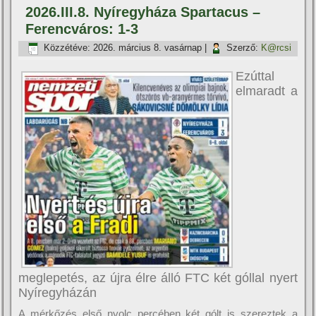
2026.III.8. Nyíregyháza Spartacus –
Ferencváros: 1-3
Közzétéve:
2026. március 8. vasárnap
|
Szerző:
K@rcsi
Ezúttal
elmaradt a
meglepetés, az újra élre álló FTC két góllal nyert
Nyíregyházán
A mérkőzés első nyolc percében két gólt is szereztek a