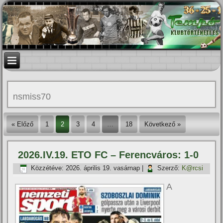
nsmiss70
« Előző
1
2
3
4
…
18
Következő »
2026.IV.19. ETO FC – Ferencváros: 1-0
Közzétéve:
2026. április 19. vasárnap
|
Szerző:
K@rcsi
A