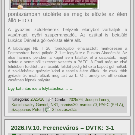
pontszámban utolérte és meg is előzte az élen
álló ETO-t
A győztes zöld-fehérek helyzeti előnyből várhatják a
vasárnapi, győri szuperrangadót. Az ezúttal is betaláló
Lukács Dániel a góllövőlista élére állt.
A labdarúgó NB I 26. fordulójából elhalasztott mérkőzésen a
Ferencváros hazai pályán 2–1-re legyőzte a Puskás Akadémiát. Az
első harminc percben a kaput sem találták el a csapatok, majd
szinte a semmiből szerzett vezetés a PAFC. A Fradi még az első
félidőben fordított, a második félidőt pedig lehozta kapott gól nélkül.
A zöld-fehérek győzelmükkel a tabella élére álltak, de csak több
győzelmük miatt előzik meg azt az ETO-t, amelynek otthonában
vasárnap lépnek pályára.
Egy kattintás ide a folytatáshoz....
→
Kategória:
2025/26
|
Címke:
2025/26
,
Joseph Lenny
,
Kanichowsky Gavriel
,
NB1
,
nsmiss30
,
nsmiss70
,
PAFC (PFLA)
,
Szappanos Péter
|
2 hozzászólás
2026.IV.10. Ferencváros – DVTK: 3-1