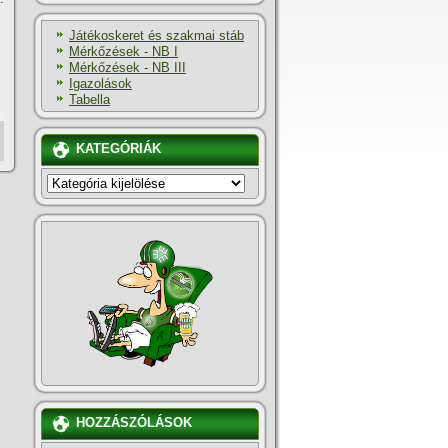
Játékoskeret és szakmai stáb
Mérkőzések - NB I
Mérkőzések - NB III
Igazolások
Tabella
KATEGÓRIÁK
KATEGÓRIÁK
HOZZÁSZÓLÁSOK