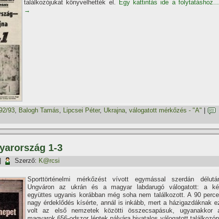
találkozójukat könyvelhették el.
Egy kattintás ide a folytatáshoz...
→
92/93
,
Balogh Tamás
,
Lipcsei Péter
,
Ukrajna
,
válogatott mérkőzés - "A"
|
gyarország 1-3
|
Szerző:
K@rcsi
Sporttörténelmi mérkőzést ví­vott egymással szerdán délutá
Ungváron az ukrán és a magyar labdarugó válogatott: a ké
együttes ugyanis korábban még soha nem találkozott. A 90 perce
nagy érdeklődés kí­sérte, annál is inkább, mert a házigazdáknak e
volt az első nemzetek közötti összecsapásuk, ugyanakkor 
magyarok 656-odszor léptek pályára hivatalos válogatott találkozón