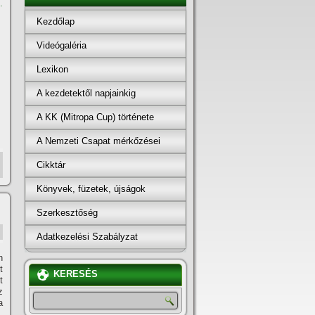
.
Kezdőlap
Videógaléria
Lexikon
A kezdetektől napjainkig
A KK (Mitropa Cup) története
A Nemzeti Csapat mérkőzései
Cikktár
Könyvek, füzetek, újságok
Szerkesztőség
Adatkezelési Szabályzat
n
t
KERESÉS
t
z
a
.