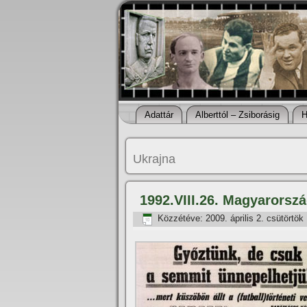
Adattár
Alberttól – Zsiborásig
H
Ukrajna
1992.VIII.26. Magyarorszá
Közzétéve:
2009. április 2. csütörtök