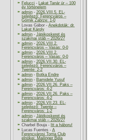
Felucci
-
Lakat Tanár úr – 100
év történelem
admin
-
2026.VIII.5. EL-
selejtező: Ferencváros –
Górnik Zabrze: 1-0
Lovas Gábor
-
Anekdoták: dr.
Lakat Károly
admin
-
Játékoskeret és
szakmai stáb – 2026/27
admin
-
2026.VIII.2.
Ferencváros – Vasas: 0-0
admin
-
2026.VIII.2.
Ferencváros – Vasas: 0-0
admin
-
2026.VII.30. EL-
selejtező: Ferencváros –
Twente: 2-2
admin
-
Botka Endre
admin
-
Bamidele Yusuf
admin
-
2026.VII.26. Paks –
Ferencváros: 4-2
admin
-
2026.VII.26. Paks –
Ferencváros: 4-2
admin
-
2026.VII.23. EL-
selejtező: Twente –
Ferencváros: 1-2
admin
-
Játékoskeret és
szakmai stáb – 2026/27
Charbel Bouja
-
Itt a háboru!
Lucas Fuentes
-
A
Ferencvárosi Torna Club
elnökei: Mailinger Béla