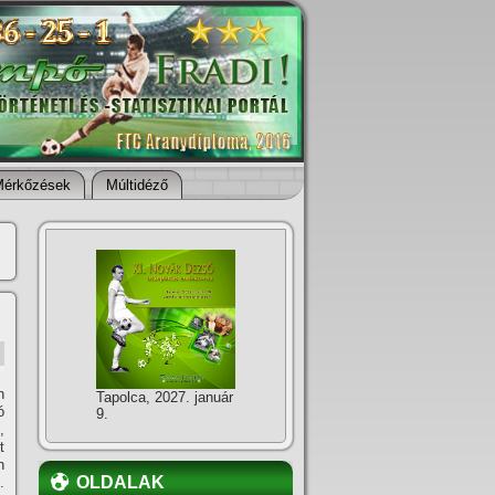
Mérkőzések
Múltidéző
n
Tapolca, 2027. január
ó
9.
,
t
n
OLDALAK
.