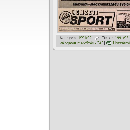
Kategória:
1991/92
|
Címke:
1991/92
válogatott mérkőzés - "A"
|
Hozzászó