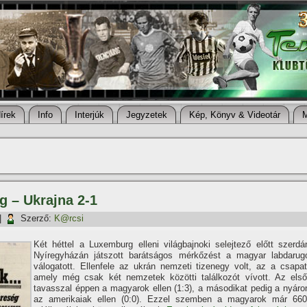
í­rek
Info
Interjúk
Jegyzetek
Kép, Könyv & Videotár
g – Ukrajna 2-1
|
Szerző:
K@rcsi
Két héttel a Luxemburg elleni világbajnoki selejtező előtt szerdá
Nyí­regyházán játszott barátságos mérkőzést a magyar labdarug
válogatott. Ellenfele az ukrán nemzeti tizenegy volt, az a csapat
amely még csak két nemzetek közötti találkozót ví­vott. Az első
tavasszal éppen a magyarok ellen (1:3), a másodikat pedig a nyáro
az amerikaiak ellen (0:0). Ezzel szemben a magyarok már 660