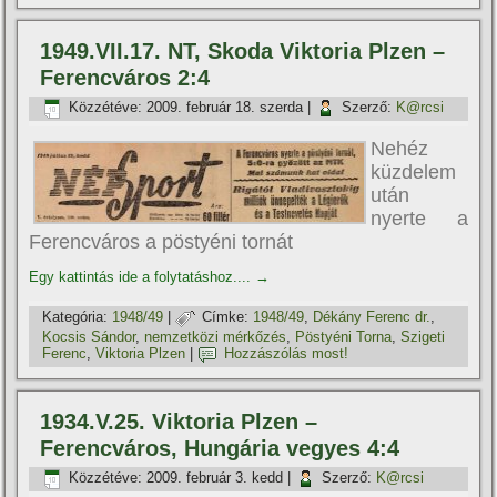
1949.VII.17. NT, Skoda Viktoria Plzen –
Ferencváros 2:4
Közzétéve:
2009. február 18. szerda
|
Szerző:
K@rcsi
Nehéz
küzdelem
után
nyerte a
Ferencváros a pöstyéni tornát
Egy kattintás ide a folytatáshoz....
→
Kategória:
1948/49
|
Címke:
1948/49
,
Dékány Ferenc dr.
,
Kocsis Sándor
,
nemzetközi mérkőzés
,
Pöstyéni Torna
,
Szigeti
Ferenc
,
Viktoria Plzen
|
Hozzászólás most!
1934.V.25. Viktoria Plzen –
Ferencváros, Hungária vegyes 4:4
Közzétéve:
2009. február 3. kedd
|
Szerző:
K@rcsi