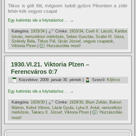
Titkos is gólt lőtt, mégsem tudott győzni Pilsenben a zöld-
fehér-kék vegyes csapat
Egy kattintás ide a folytatáshoz....
→
Kategória:
1933/34
|
Címke:
1933/34
,
Cseh II. László
,
Kardos
István
,
nemzetközi mérkőzés
,
Sebes Gusztáv
,
Szabó III. Géza
,
Székely Béla
,
Titkos Pál
,
Újvári József
,
vegyes csapatok
,
Viktoria Plzen
|
Hozzászólás most!
1930.VI.21. Viktoria Plzen –
Ferencváros 0:7
Közzétéve:
2009. január 30. péntek
|
Szerző:
K@rcsi
Egy kattintás ide a folytatáshoz....
→
Kategória:
1929/30
|
Címke:
1929/30
,
Blum Zoltán
,
Bukovi
Márton
,
Kohut Vilmos
,
Lázár Gyula
,
Lyka II. Antal
,
nemzetközi
mérkőzés
,
Takács II. József
,
Viktoria Plzen
|
Hozzászólás
most!