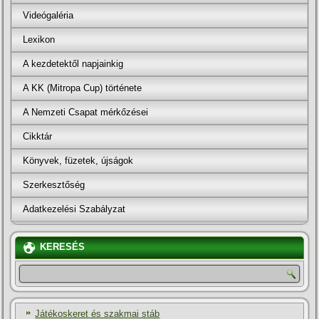
Videógaléria
Lexikon
A kezdetektől napjainkig
A KK (Mitropa Cup) története
A Nemzeti Csapat mérkőzései
Cikktár
Könyvek, füzetek, újságok
Szerkesztőség
Adatkezelési Szabályzat
KERESÉS
Játékoskeret és szakmai stáb