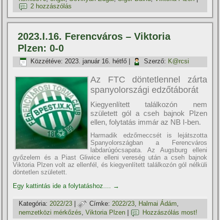
2 hozzászólás
2023.I.16. Ferencváros – Viktoria
Plzen: 0-0
Közzétéve:
2023. január 16. hétfő
|
Szerző:
K@rcsi
Az FTC döntetlennel zárta
spanyolországi edzőtáborát
Kiegyenlített találkozón nem
született gól a cseh bajnok Plzen
ellen, folytatás immár az NB I-ben.
Harmadik edzőmeccsét is lejátszotta
Spanyolországban a Ferencváros
labdarúgócsapata. Az Augsburg elleni
győzelem és a Piast Gliwice elleni vereség után a cseh bajnok
Viktoria Plzen volt az ellenfél, és kiegyenlített találkozón gól nélküli
döntetlen született.
Egy kattintás ide a folytatáshoz....
→
Kategória:
2022/23
|
Címke:
2022/23
,
Halmai Ádám
,
nemzetközi mérkőzés
,
Viktoria Plzen
|
Hozzászólás most!