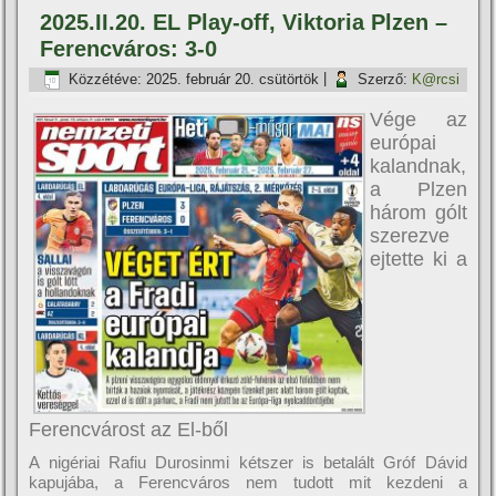
2025.II.20. EL Play-off, Viktoria Plzen –
Ferencváros: 3-0
Közzétéve:
2025. február 20. csütörtök
|
Szerző:
K@rcsi
Vége az
európai
kalandnak,
a Plzen
három gólt
szerezve
ejtette ki a
Ferencvárost az El-ből
A nigériai Rafiu Durosinmi kétszer is betalált Gróf Dávid
kapujába, a Ferencváros nem tudott mit kezdeni a