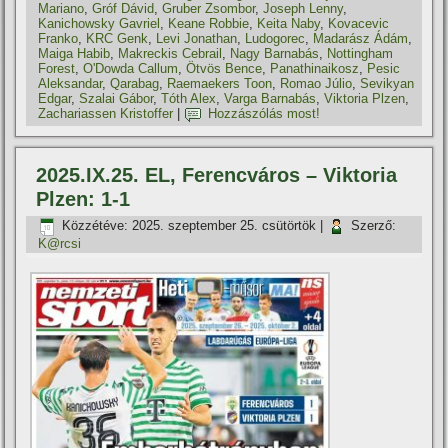
Mariano
,
Gróf Dávid
,
Gruber Zsombor
,
Joseph Lenny
,
Kanichowsky Gavriel
,
Keane Robbie
,
Keita Naby
,
Kovacevic
Franko
,
KRC Genk
,
Levi Jonathan
,
Ludogorec
,
Madarász Ádám
,
Maiga Habib
,
Makreckis Cebrail
,
Nagy Barnabás
,
Nottingham
Forest
,
O'Dowda Callum
,
Ötvös Bence
,
Panathinaikosz
,
Pesic
Aleksandar
,
Qarabag
,
Raemaekers Toon
,
Romao Júlio
,
Sevikyan
Edgar
,
Szalai Gábor
,
Tóth Alex
,
Varga Barnabás
,
Viktoria Plzen
,
Zachariassen Kristoffer
|
Hozzászólás most!
2025.IX.25. EL, Ferencváros – Viktoria
Plzen: 1-1
Közzétéve:
2025. szeptember 25. csütörtök
|
Szerző:
K@rcsi