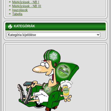
Mérkőzések - NB I
Mérkőzések - NB III
Igazolások
Tabella
KATEGÓRIÁK
KATEGÓRIÁK