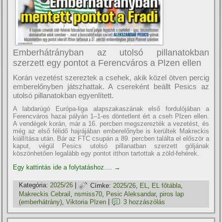
Emberhátrányban az utolsó pillanatokban
szerzett egy pontot a Ferencváros a Plzen ellen
Korán vezetést szereztek a csehek, akik közel ötven percig
emberelőnyben játszhattak. A csereként beállt Pesics az
utolsó pillanatokban egyenlített.
A labdarúgó Európa-liga alapszakaszának első fordulójában a
Ferencváros hazai pályán 1–1-es döntetlent ért a cseh Plzen ellen.
A vendégek korán, már a 16. percben megszerezték a vezetést, és
még az első félidő hajrájában emberelőnybe is kerültek Makreckis
kiállítása után. Bár az FTC csupán a 89. percben találta el először a
kaput, végül Pesics utolsó pillanatban szerzett góljának
köszönhetően legalább egy pontot itthon tartottak a zöld-fehérek.
Egy kattintás ide a folytatáshoz....
→
Kategória:
2025/26
|
Címke:
2025/26
,
EL
,
EL főtábla
,
Makreckis Cebrail
,
nsmiss70
,
Pesic Aleksandar
,
piros lap
(emberhátrány)
,
Viktoria Plzen
|
3 hozzászólás