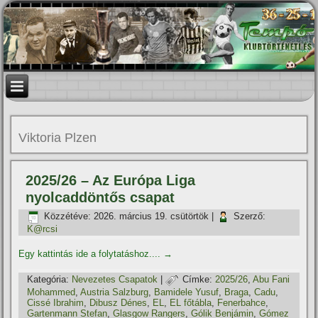
Viktoria Plzen
2025/26 – Az Európa Liga
nyolcaddöntős csapat
Közzétéve:
2026. március 19. csütörtök
|
Szerző:
K@rcsi
Egy kattintás ide a folytatáshoz....
→
Kategória:
Nevezetes Csapatok
|
Címke:
2025/26
,
Abu Fani
Mohammed
,
Austria Salzburg
,
Bamidele Yusuf
,
Braga
,
Cadu
,
Cissé Ibrahim
,
Dibusz Dénes
,
EL
,
EL főtábla
,
Fenerbahce
,
Gartenmann Stefan
,
Glasgow Rangers
,
Gólik Benjámin
,
Gómez