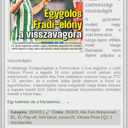
csehországi
visszavágót
A győzelem
mellett nagy
érvágás érte a
zöld-fehéreket,
sárga lapos eltiltás
miatt Varga
Barnabás nem
léphet pályára a
visszavágón.
A labdarúgó Európa-ligában a Ferencváros 1–0-ra legyőzte a cseh
Viktoria Plzent a legjobb 16 közé jutásért vívott párharc első
mérkőzésén. A vezetést Abu Fani találatával szerezte meg az FTC
a 23. percben, és a csehek hiába járták többször is közel az
egyenlítéshez, a bemelegítés során megsérülő Varga Ádám helyére
a kapuba kerülő Gróf Dávid bravúrjainak köszönhetően érintetlen
maradt a hazai kapu.
Egy kattintás ide a folytatáshoz....
→
Kategória:
2024/25
|
Címke:
2024/25
,
Abu Fani Mohammed
,
EL
,
EL-Play-off
,
Gróf Dávid
,
nsmiss70
,
Viktoria Plzen
|
2
hozzászólás