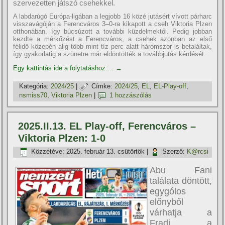
szervezetten játszó csehekkel.
A labdarúgó Európa-ligában a legjobb 16 közé jutásért vívott párharc
visszavágóján a Ferencváros 3–0-ra kikapott a cseh Viktoria Plzen
otthonában, így búcsúzott a további küzdelmektől. Pedig jobban
kezdte a mérkőzést a Ferencváros, a csehek azonban az első
félidő közepén alig több mint tíz perc alatt háromszor is betaláltak,
így gyakorlatig a szünetre már eldöntötték a továbbjutás kérdését.
Egy kattintás ide a folytatáshoz....
→
Kategória:
2024/25
|
Címke:
2024/25
,
EL
,
EL-Play-off
,
nsmiss70
,
Viktoria Plzen
|
1 hozzászólás
2025.II.13. EL Play-off, Ferencváros –
Viktoria Plzen: 1-0
Közzétéve:
2025. február 13. csütörtök
|
Szerző:
K@rcsi
Abu Fani
találata döntött,
egygólos
előnyből
várhatja a
Fradi a