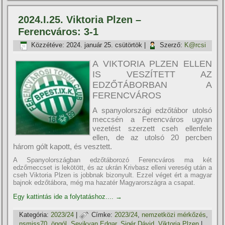
2024.I.25. Viktoria Plzen –
Ferencváros: 3-1
Közzétéve:
2024. január 25. csütörtök
|
Szerző:
K@rcsi
A VIKTORIA PLZEN ELLEN
IS VESZÍTETT AZ
EDZŐTÁBORBAN A
FERENCVÁROS
A spanyolországi edzőtábor utolsó
meccsén a Ferencváros ugyan
vezetést szerzett cseh ellenfele
ellen, de az utolsó 20 percben
három gólt kapott, és vesztett.
A Spanyolországban edzőtáborozó Ferencváros ma két
edzőmeccset is lekötött, és az ukrán Krivbasz elleni vereség után a
cseh Viktoria Plzen is jobbnak bizonyult. Ezzel véget ért a magyar
bajnok edzőtábora, még ma hazatér Magyarországra a csapat.
Egy kattintás ide a folytatáshoz....
→
Kategória:
2023/24
|
Címke:
2023/24
,
nemzetközi mérkőzés
,
nsmiss70
,
öngól
,
Sevikyan Edgar
,
Sigér Dávid
,
Viktoria Plzen
|