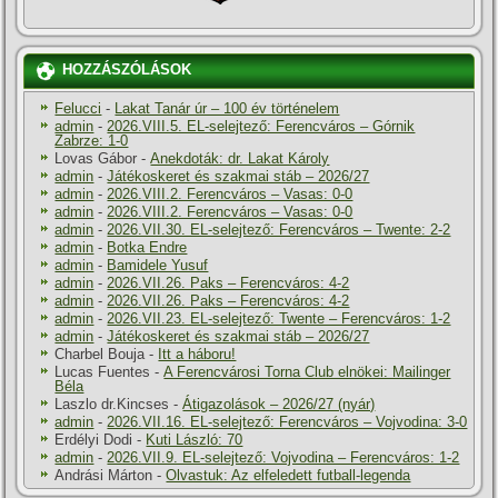
HOZZÁSZÓLÁSOK
Felucci
-
Lakat Tanár úr – 100 év történelem
admin
-
2026.VIII.5. EL-selejtező: Ferencváros – Górnik
Zabrze: 1-0
Lovas Gábor
-
Anekdoták: dr. Lakat Károly
admin
-
Játékoskeret és szakmai stáb – 2026/27
admin
-
2026.VIII.2. Ferencváros – Vasas: 0-0
admin
-
2026.VIII.2. Ferencváros – Vasas: 0-0
admin
-
2026.VII.30. EL-selejtező: Ferencváros – Twente: 2-2
admin
-
Botka Endre
admin
-
Bamidele Yusuf
admin
-
2026.VII.26. Paks – Ferencváros: 4-2
admin
-
2026.VII.26. Paks – Ferencváros: 4-2
admin
-
2026.VII.23. EL-selejtező: Twente – Ferencváros: 1-2
admin
-
Játékoskeret és szakmai stáb – 2026/27
Charbel Bouja
-
Itt a háboru!
Lucas Fuentes
-
A Ferencvárosi Torna Club elnökei: Mailinger
Béla
Laszlo dr.Kincses
-
Átigazolások – 2026/27 (nyár)
admin
-
2026.VII.16. EL-selejtező: Ferencváros – Vojvodina: 3-0
Erdélyi Dodi
-
Kuti László: 70
admin
-
2026.VII.9. EL-selejtező: Vojvodina – Ferencváros: 1-2
Andrási Márton
-
Olvastuk: Az elfeledett futball-legenda