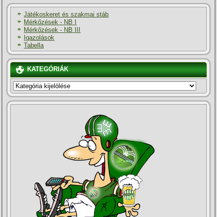
Játékoskeret és szakmai stáb
Mérkőzések - NB I
Mérkőzések - NB III
Igazolások
Tabella
KATEGÓRIÁK
KATEGÓRIÁK