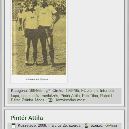
Zsinka és Pintér …
Kategória:
1984/85
|
Címke:
1984/85
,
FC Zürich
,
Intertotó
kupa
,
nemzetközi mérkőzés
,
Pintér Attila
,
Rab Tibor
,
Rubold
Péter
,
Zsinka János
|
Hozzászólás most!
Pintér Attila
Közzétéve:
2009. március 25. szerda
|
Szerző:
K@rcsi