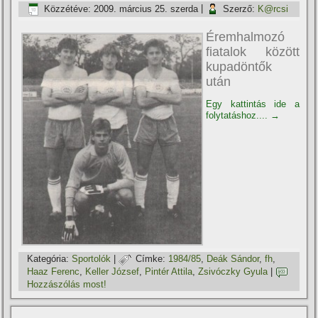
Közzétéve:
2009. március 25. szerda
|
Szerző:
K@rcsi
Éremhalmozó
fiatalok között
kupadöntők
után
Egy kattintás ide a
folytatáshoz....
→
Kategória:
Sportolók
|
Címke:
1984/85
,
Deák Sándor
,
fh
,
Haaz Ferenc
,
Keller József
,
Pintér Attila
,
Zsivóczky Gyula
|
Hozzászólás most!