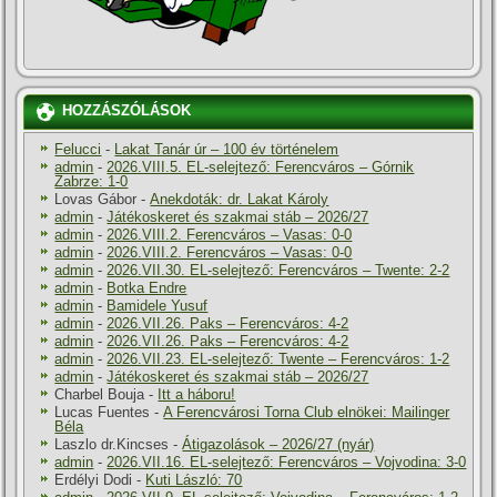
HOZZÁSZÓLÁSOK
Felucci
-
Lakat Tanár úr – 100 év történelem
admin
-
2026.VIII.5. EL-selejtező: Ferencváros – Górnik
Zabrze: 1-0
Lovas Gábor
-
Anekdoták: dr. Lakat Károly
admin
-
Játékoskeret és szakmai stáb – 2026/27
admin
-
2026.VIII.2. Ferencváros – Vasas: 0-0
admin
-
2026.VIII.2. Ferencváros – Vasas: 0-0
admin
-
2026.VII.30. EL-selejtező: Ferencváros – Twente: 2-2
admin
-
Botka Endre
admin
-
Bamidele Yusuf
admin
-
2026.VII.26. Paks – Ferencváros: 4-2
admin
-
2026.VII.26. Paks – Ferencváros: 4-2
admin
-
2026.VII.23. EL-selejtező: Twente – Ferencváros: 1-2
admin
-
Játékoskeret és szakmai stáb – 2026/27
Charbel Bouja
-
Itt a háboru!
Lucas Fuentes
-
A Ferencvárosi Torna Club elnökei: Mailinger
Béla
Laszlo dr.Kincses
-
Átigazolások – 2026/27 (nyár)
admin
-
2026.VII.16. EL-selejtező: Ferencváros – Vojvodina: 3-0
Erdélyi Dodi
-
Kuti László: 70