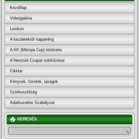
Kezdőlap
Videógaléria
Lexikon
A kezdetektől napjainkig
A KK (Mitropa Cup) története
A Nemzeti Csapat mérkőzései
Cikktár
Könyvek, füzetek, újságok
Szerkesztőség
Adatkezelési Szabályzat
KERESÉS