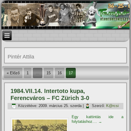
Pintér Attila
« Előző
1
…
15
16
17
1984.VII.14. Intertoto kupa,
Ferencváros – FC Zürich 3-0
Közzétéve:
2009. március 25. szerda
|
Szerző:
K@rcsi
Egy kattintás ide a
folytatáshoz....
→