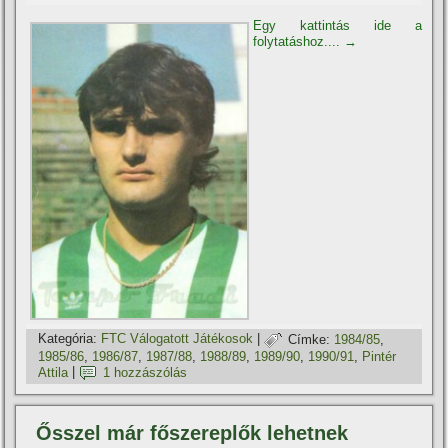
Egy kattintás ide a
folytatáshoz....
→
Kategória:
FTC Válogatott Játékosok
|
Címke:
1984/85
,
1985/86
,
1986/87
,
1987/88
,
1988/89
,
1989/90
,
1990/91
,
Pintér
Attila
|
1 hozzászólás
Ősszel már főszereplők lehetnek