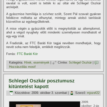
ravatal is volt, ezért is tették ki az oltár elé Schlegel Oszkár
arcképét.
A gyászmise homí­liája is szí­vhez szólt, Szent Pál szavait gyakran
felidézve méltatta az elhunytat, mintegy annak utolsó taní­tását
közvetí­tve az egybegyűlteknek.
A mise végén a gyászolók előtt is megnyitották az altemplomot,
ahol a végső nyughely előtt mindenki személyesen mondhatott el
egy-egy imát.
A Fradisták, az FTC Baráti Kör tagjai nevében mondhatjuk, hogy
nevét soha nem feledjük, emlékét megőrizzük.
Forrás:
FTC Baráti Kör
Kategória:
Hí­rek, események
|
Címke:
Schlegel Oszkár
|
Hozzászólás most!
Schlegel Oszkár posztumusz
kitüntetést kapott
Közzétéve:
2009. október 3. szombat
|
Szerző:
mjozef22
2009.
október 2-án