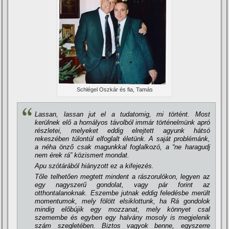
Schlégel Oszkár és fia, Tamás
Lassan, lassan jut el a tudatomig, mi történt. Most
kerülnek elő a homályos távolból immár történelmünk apró
részletei, melyeket eddig elrejtett agyunk hátsó
rekeszében túlontúl elfoglalt életünk. A saját problémánk,
a néha önző csak magunkkal foglalkozó, a “ne haragudj
nem érek rá” közismert mondat.
Apu szótárából hiányzott ez a kifejezés.
Tőle telhetően megtett mindent a rászorulókon, legyen az
egy nagyszerű gondolat, vagy pár forint az
otthontalanoknak. Eszembe jutnak eddig feledésbe merült
momentumok, mely fölött elsiklottunk, ha Rá gondolok
mindig előbújik egy mozzanat, mely könnyet csal
szemembe és egyben egy halvány mosoly is megjelenik
szám szegletében. Biztos vagyok benne, egyszerre