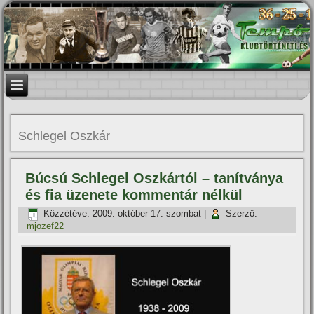
Schlegel Oszkár
Búcsú Schlegel Oszkártól – taní­tványa
és fia üzenete kommentár nélkül
Közzétéve:
2009. október 17. szombat
|
Szerző:
mjozef22