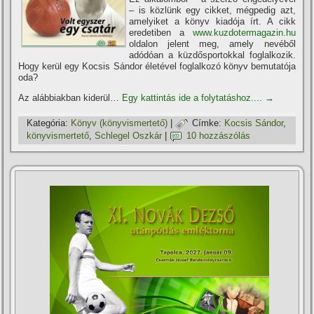
– is közlünk egy cikket, mégpedig azt,
amelyiket a könyv kiadója í­rt. A cikk
eredetiben a
www.kuzdotermagazin.hu
oldalon jelent meg, amely nevéből
adódóan a küzdősportokkal foglalkozik.
Hogy kerül egy Kocsis Sándor életével foglalkozó könyv bemutatója
oda?
Az alábbiakban kiderül…
Egy kattintás ide a folytatáshoz....
→
Kategória:
Könyv (könyvismertető)
|
Címke:
Kocsis Sándor
,
könyvismertető
,
Schlegel Oszkár
|
10 hozzászólás