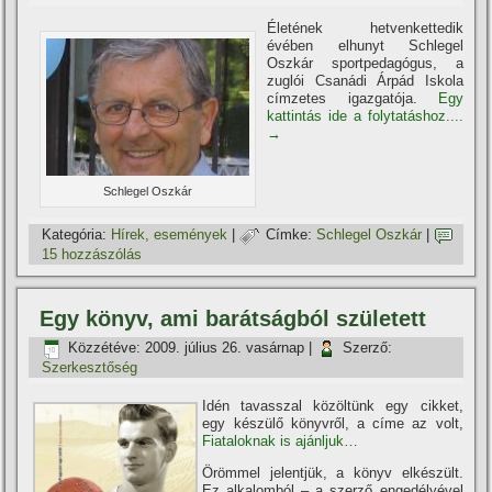
Életének hetvenkettedik
évében elhunyt Schlegel
Oszkár sportpedagógus, a
zuglói Csanádi Árpád Iskola
cí­mzetes igazgatója.
Egy
kattintás ide a folytatáshoz....
→
Schlegel Oszkár
Kategória:
Hí­rek, események
|
Címke:
Schlegel Oszkár
|
15 hozzászólás
Egy könyv, ami barátságból született
Közzétéve:
2009. július 26. vasárnap
|
Szerző:
Szerkesztőség
Idén tavasszal közöltünk egy cikket,
egy készülő könyvről, a cí­me az volt,
Fiataloknak is ajánljuk…
Örömmel jelentjük, a könyv elkészült.
Ez alkalomból – a szerző engedélyével