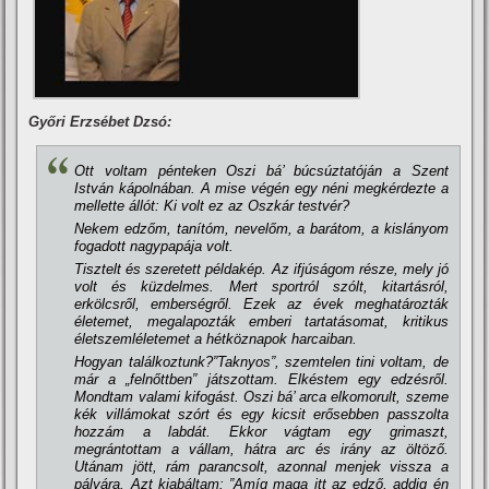
Győri Erzsébet Dzsó:
Ott voltam pénteken Oszi bá’ búcsúztatóján a Szent
István kápolnában. A mise végén egy néni megkérdezte a
mellette állót: Ki volt ez az Oszkár testvér?
Nekem edzőm, taní­tóm, nevelőm, a barátom, a kislányom
fogadott nagypapája volt.
Tisztelt és szeretett példakép. Az ifjúságom része, mely jó
volt és küzdelmes. Mert sportról szólt, kitartásról,
erkölcsről, emberségről. Ezek az évek meghatározták
életemet, megalapozták emberi tartatásomat, kritikus
életszemléletemet a hétköznapok harcaiban.
Hogyan találkoztunk?”Taknyos”, szemtelen tini voltam, de
már a „felnőttben” játszottam. Elkéstem egy edzésről.
Mondtam valami kifogást. Oszi bá’ arca elkomorult, szeme
kék villámokat szórt és egy kicsit erősebben passzolta
hozzám a labdát. Ekkor vágtam egy grimaszt,
megrántottam a vállam, hátra arc és irány az öltöző.
Utánam jött, rám parancsolt, azonnal menjek vissza a
pályára. Azt kiabáltam: ”Amí­g maga itt az edző, addig én