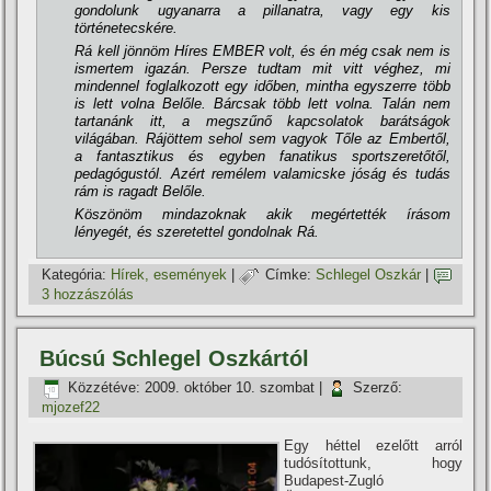
gondolunk ugyanarra a pillanatra, vagy egy kis
történetecskére.
Rá kell jönnöm Hí­res EMBER volt, és én még csak nem is
ismertem igazán. Persze tudtam mit vitt véghez, mi
mindennel foglalkozott egy időben, mintha egyszerre több
is lett volna Belőle. Bárcsak több lett volna. Talán nem
tartanánk itt, a megszűnő kapcsolatok barátságok
világában. Rájöttem sehol sem vagyok Tőle az Embertől,
a fantasztikus és egyben fanatikus sportszeretőtől,
pedagógustól. Azért remélem valamicske jóság és tudás
rám is ragadt Belőle.
Köszönöm mindazoknak akik megértették í­rásom
lényegét, és szeretettel gondolnak Rá.
Kategória:
Hí­rek, események
|
Címke:
Schlegel Oszkár
|
3 hozzászólás
Búcsú Schlegel Oszkártól
Közzétéve:
2009. október 10. szombat
|
Szerző:
mjozef22
Egy héttel ezelőtt arról
tudósí­tottunk, hogy
Budapest-Zugló