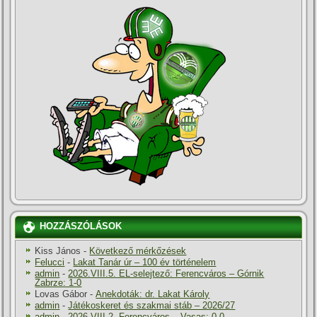
HOZZÁSZÓLÁSOK
Kiss János
-
Következő mérkőzések
Felucci
-
Lakat Tanár úr – 100 év történelem
admin
-
2026.VIII.5. EL-selejtező: Ferencváros – Górnik
Zabrze: 1-0
Lovas Gábor
-
Anekdoták: dr. Lakat Károly
admin
-
Játékoskeret és szakmai stáb – 2026/27
admin
-
2026.VIII.2. Ferencváros – Vasas: 0-0