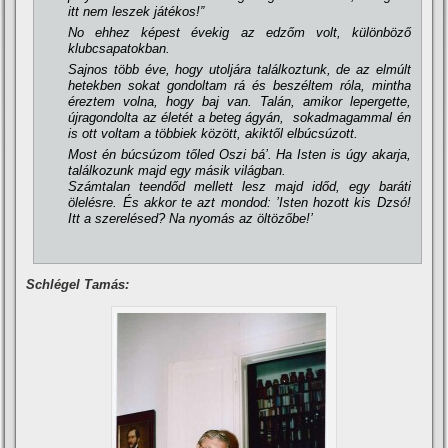
itt nem leszek játékos!”
No ehhez képest évekig az edzőm volt, különböző
klubcsapatokban.
Sajnos több éve, hogy utoljára találkoztunk, de az elmúlt
hetekben sokat gondoltam rá és beszéltem róla, mintha
éreztem volna, hogy baj van. Talán, amikor lepergette,
újragondolta az életét a beteg ágyán, sokadmagammal én
is ott voltam a többiek között, akiktől elbúcsúzott.
Most én búcsúzom tőled Oszi bá’. Ha Isten is úgy akarja,
találkozunk majd egy másik világban.
Számtalan teendőd mellett lesz majd időd, egy baráti
ölelésre. És akkor te azt mondod: ’Isten hozott kis Dzsó!
Itt a szerelésed? Na nyomás az öltözőbe!’
Schlégel Tamás: