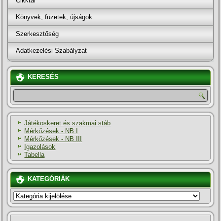
Cikktár
Könyvek, füzetek, újságok
Szerkesztőség
Adatkezelési Szabályzat
KERESÉS
Játékoskeret és szakmai stáb
Mérkőzések - NB I
Mérkőzések - NB III
Igazolások
Tabella
KATEGÓRIÁK
KATEGÓRIÁK