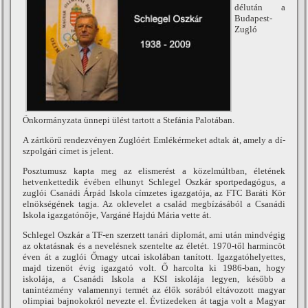
délután a
Budapest-
Zugló
Önkormányzata ünnepi ülést tartott a Stefánia Palotában.
A zártkörű rendezvényen Zuglóért Emlékérmeket adtak át, amely a dí­
szpolgári cí­met is jelent.
Posztumusz kapta meg az elismerést a közelmúltban, életének
hetvenkettedik évében elhunyt Schlegel Oszkár sportpedagógus, a
zuglói Csanádi Árpád Iskola cí­mzetes igazgatója, az FTC Baráti Kör
elnökségének tagja. Az oklevelet a család megbí­zásából a Csanádi
Iskola igazgatónője, Vargáné Hajdú Mária vette át.
Schlegel Oszkár a TF-en szerzett tanári diplomát, ami után mindvégig
az oktatásnak és a nevelésnek szentelte az életét. 1970-től harmincöt
éven át a zuglói Őrnagy utcai iskolában taní­tott. Igazgatóhelyettes,
majd tizenöt évig igazgató volt. Ő harcolta ki 1986-ban, hogy
iskolája, a Csanádi Iskola a KSI iskolája legyen, később a
tanintézmény valamennyi termét az élők sorából eltávozott magyar
olimpiai bajnokokról nevezte el. Évtizedeken át tagja volt a Magyar