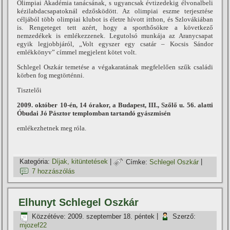
Olimpiai Akadémia tanácsának, s ugyancsak évtizedekig élvonalbeli
kézilabdacsapatoknál edzősködött. Az olimpiai eszme terjesztése
céljából több olimpiai klubot is életre hí­vott itthon, és Szlovákiában
is. Rengeteget tett azért, hogy a sporthősökre a következő
nemzedékek is emlékezzenek. Legutolsó munkája az Aranycsapat
egyik legjobbjáról, „Volt egyszer egy csatár – Kocsis Sándor
emlékkönyv” cí­mmel megjelent kötet volt.
Schlegel Oszkár temetése a végakaratának megfelelően szűk családi
körben fog megtörténni.
Tisztelői
2009. október 10-én, 14 órakor, a Budapest, III., Szőlő u. 56. alatti
Óbudai Jó Pásztor templomban tartandó gyászmisén
emlékezhetnek meg róla.
Kategória:
Dí­jak, kitüntetések
|
Címke:
Schlegel Oszkár
|
7 hozzászólás
Elhunyt Schlegel Oszkár
Közzétéve:
2009. szeptember 18. péntek
|
Szerző:
mjozef22