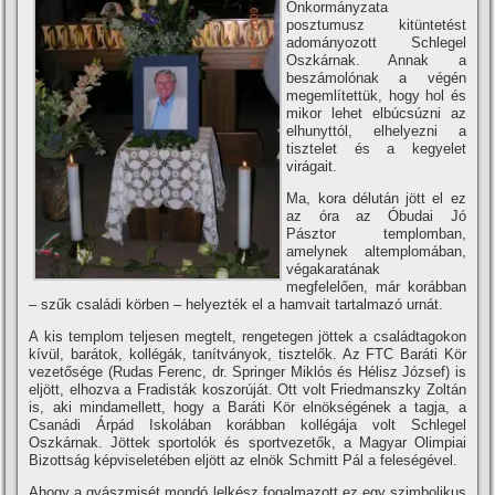
Önkormányzata
posztumusz kitüntetést
adományozott Schlegel
Oszkárnak. Annak a
beszámolónak a végén
megemlí­tettük, hogy hol és
mikor lehet elbúcsúzni az
elhunyttól, elhelyezni a
tisztelet és a kegyelet
virágait.
Ma, kora délután jött el ez
az óra az Óbudai Jó
Pásztor templomban,
amelynek altemplomában,
végakaratának
megfelelően, már korábban
– szűk családi körben – helyezték el a hamvait tartalmazó urnát.
A kis templom teljesen megtelt, rengetegen jöttek a családtagokon
kí­vül, barátok, kollégák, taní­tványok, tisztelők. Az FTC Baráti Kör
vezetősége (Rudas Ferenc, dr. Springer Miklós és Hélisz József) is
eljött, elhozva a Fradisták koszorúját. Ott volt Friedmanszky Zoltán
is, aki mindamellett, hogy a Baráti Kör elnökségének a tagja, a
Csanádi Árpád Iskolában korábban kollégája volt Schlegel
Oszkárnak. Jöttek sportolók és sportvezetők, a Magyar Olimpiai
Bizottság képviseletében eljött az elnök Schmitt Pál a feleségével.
Ahogy a gyászmisét mondó lelkész fogalmazott ez egy szimbolikus