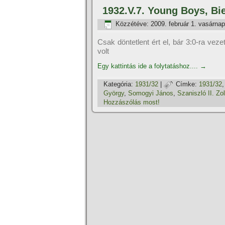
1932.V.7. Young Boys, Bi
Közzétéve:
2009. február 1. vasárnap
Csak döntetlent ért el, bár 3:0-ra vez
volt
Egy kattintás ide a folytatáshoz....
→
Kategória:
1931/32
|
Címke:
1931/32
György
,
Somogyi János
,
Szaniszló II. Zo
Hozzászólás most!