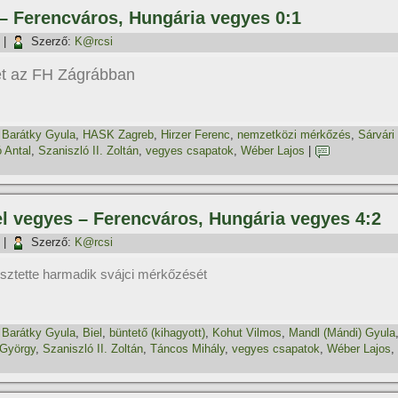
– Ferencváros, Hungária vegyes 0:1
|
Szerző:
K@rcsi
et az FH Zágrábban
,
Barátky Gyula
,
HASK Zagreb
,
Hirzer Ferenc
,
nemzetközi mérkőzés
,
Sárvári
 Antal
,
Szaniszló II. Zoltán
,
vegyes csapatok
,
Wéber Lajos
|
el vegyes – Ferencváros, Hungária vegyes 4:2
|
Szerző:
K@rcsi
sztette harmadik svájci mérkőzését
,
Barátky Gyula
,
Biel
,
büntető (kihagyott)
,
Kohut Vilmos
,
Mandl (Mándi) Gyula
 György
,
Szaniszló II. Zoltán
,
Táncos Mihály
,
vegyes csapatok
,
Wéber Lajos
,