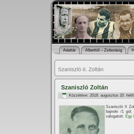
Adattár
Alberttól – Zsiborásig
H
Szaniszló II. Zoltán
Szaniszló Zoltán
Közzétéve:
2018. augusztus 20. hétf
Szaniszló II Zo
bajnoki /1 gól
válogatott.
Egy k