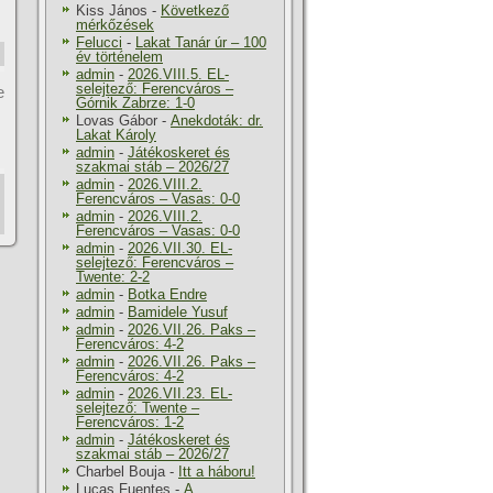
Kiss János
-
Következő
mérkőzések
Felucci
-
Lakat Tanár úr – 100
év történelem
admin
-
2026.VIII.5. EL-
selejtező: Ferencváros –
e
Górnik Zabrze: 1-0
Lovas Gábor
-
Anekdoták: dr.
Lakat Károly
admin
-
Játékoskeret és
szakmai stáb – 2026/27
admin
-
2026.VIII.2.
Ferencváros – Vasas: 0-0
admin
-
2026.VIII.2.
Ferencváros – Vasas: 0-0
admin
-
2026.VII.30. EL-
selejtező: Ferencváros –
Twente: 2-2
admin
-
Botka Endre
admin
-
Bamidele Yusuf
admin
-
2026.VII.26. Paks –
Ferencváros: 4-2
admin
-
2026.VII.26. Paks –
Ferencváros: 4-2
admin
-
2026.VII.23. EL-
selejtező: Twente –
Ferencváros: 1-2
admin
-
Játékoskeret és
szakmai stáb – 2026/27
Charbel Bouja
-
Itt a háboru!
Lucas Fuentes
-
A