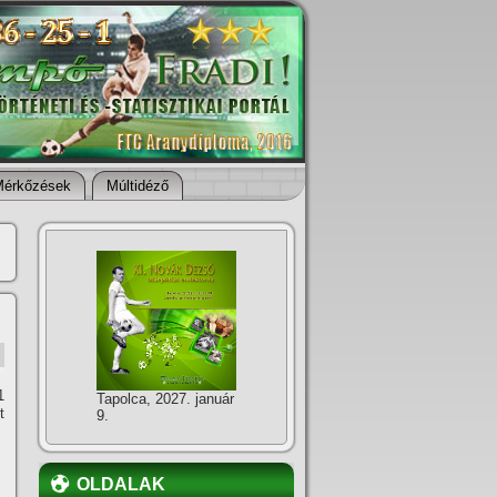
Mérkőzések
Múltidéző
1
Tapolca, 2027. január
t
9.
OLDALAK