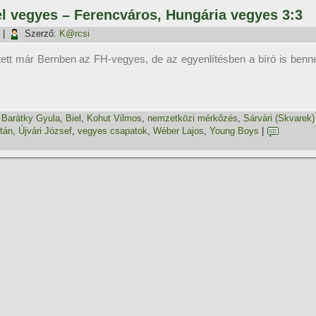
el vegyes – Ferencváros, Hungária vegyes 3:3
|
Szerző:
K@rcsi
etett már Bernben az FH-vegyes, de az egyenlí­tésben a bí­ró is benn
,
Barátky Gyula
,
Biel
,
Kohut Vilmos
,
nemzetközi mérkőzés
,
Sárvári (Skvarek)
ltán
,
Újvári József
,
vegyes csapatok
,
Wéber Lajos
,
Young Boys
|