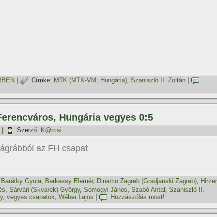
RBEN
|
Címke:
MTK (MTK-VM; Hungária)
,
Szaniszló II. Zoltán
|
 Ferencváros, Hungária vegyes 0:5
|
Szerző:
K@rcsi
ágrábból az FH csapat
,
Barátky Gyula
,
Berkessy Elemér
,
Dinamo Zagreb (Gradjanski Zagreb)
,
Hirzer
és
,
Sárvári (Skvarek) György
,
Somogyi János
,
Szabó Antal
,
Szaniszló II.
y
,
vegyes csapatok
,
Wéber Lajos
|
Hozzászólás most!