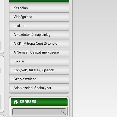
Kezdőlap
Videógaléria
Lexikon
A kezdetektől napjainkig
A KK (Mitropa Cup) története
A Nemzeti Csapat mérkőzései
Cikktár
Könyvek, füzetek, újságok
Szerkesztőség
Adatkezelési Szabályzat
KERESÉS