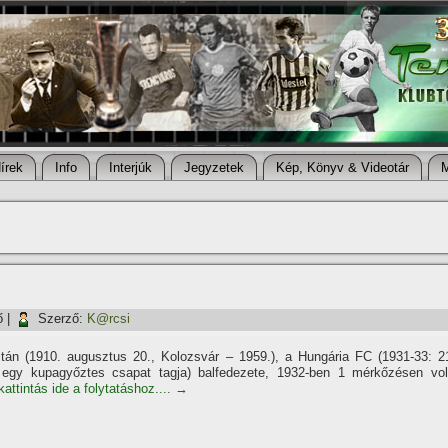
í­rek
Info
Interjúk
Jegyzetek
Kép, Könyv & Videotár
ő
|
Szerző:
K@rcsi
ltán (1910. augusztus 20., Kolozsvár – 1959.), a Hungária FC (1931-33: 2
; egy kupagyőztes csapat tagja) balfedezete, 1932-ben 1 mérkőzésen vol
attintás ide a folytatáshoz....
→