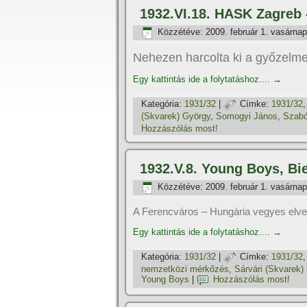
1932.VI.18. HASK Zagreb 
Közzétéve:
2009. február 1. vasárnap
Nehezen harcolta ki a győzelm
Egy kattintás ide a folytatáshoz....
→
Kategória:
1931/32
|
Címke:
1931/32
(Skvarek) György
,
Somogyi János
,
Szabó
Hozzászólás most!
1932.V.8. Young Boys, Bi
Közzétéve:
2009. február 1. vasárnap
A Ferencváros – Hungária vegyes elve
Egy kattintás ide a folytatáshoz....
→
Kategória:
1931/32
|
Címke:
1931/32
nemzetközi mérkőzés
,
Sárvári (Skvarek)
Young Boys
|
Hozzászólás most!