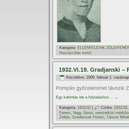
Kategória:
ELLENFELEINK ZÖLD-FEHÉ
Hozzászólás most!
1932.VI.19. Gradjanski –
Közzétéve:
2009. február 1. vasárnap
Pompás győzelemmel távozik Z
Egy kattintás ide a folytatáshoz....
→
Kategória:
1931/32
|
Címke:
1931/32
Ferenc
,
Nagy János
,
nemzetközi mérkőz
Zoltán
,
Szedlacsek Ferenc
,
Táncos Mihál