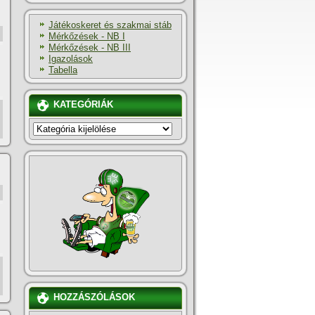
Játékoskeret és szakmai stáb
Mérkőzések - NB I
Mérkőzések - NB III
Igazolások
Tabella
KATEGÓRIÁK
KATEGÓRIÁK
,
HOZZÁSZÓLÁSOK