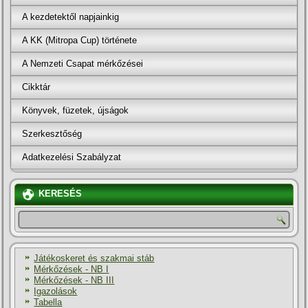
A kezdetektől napjainkig
A KK (Mitropa Cup) története
A Nemzeti Csapat mérkőzései
Cikktár
Könyvek, füzetek, újságok
Szerkesztőség
Adatkezelési Szabályzat
KERESÉS
Játékoskeret és szakmai stáb
Mérkőzések - NB I
Mérkőzések - NB III
Igazolások
Tabella