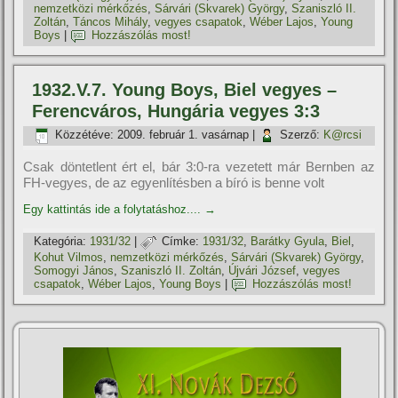
nemzetközi mérkőzés
,
Sárvári (Skvarek) György
,
Szaniszló II.
Zoltán
,
Táncos Mihály
,
vegyes csapatok
,
Wéber Lajos
,
Young
Boys
|
Hozzászólás most!
1932.V.7. Young Boys, Biel vegyes –
Ferencváros, Hungária vegyes 3:3
Közzétéve:
2009. február 1. vasárnap
|
Szerző:
K@rcsi
Csak döntetlent ért el, bár 3:0-ra vezetett már Bernben az
FH-vegyes, de az egyenlí­tésben a bí­ró is benne volt
Egy kattintás ide a folytatáshoz....
→
Kategória:
1931/32
|
Címke:
1931/32
,
Barátky Gyula
,
Biel
,
Kohut Vilmos
,
nemzetközi mérkőzés
,
Sárvári (Skvarek) György
,
Somogyi János
,
Szaniszló II. Zoltán
,
Újvári József
,
vegyes
csapatok
,
Wéber Lajos
,
Young Boys
|
Hozzászólás most!