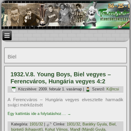
Biel
1932.V.8. Young Boys, Biel vegyes –
Ferencváros, Hungária vegyes 4:2
Közzétéve:
2009. február 1. vasárnap
|
Szerző:
K@rcsi
A Ferencváros – Hungária vegyes elvesztette harmadik
svájci mérkőzését
Egy kattintás ide a folytatáshoz....
→
Kategória:
1931/32
|
Címke:
1931/32
,
Barátky Gyula
,
Biel
,
büntető (kihagyott)
,
Kohut Vilmos
,
Mandl (Mándi) Gyula
,