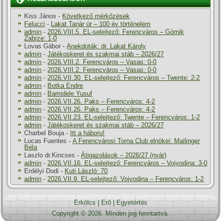
Kiss János
-
Következő mérkőzések
Felucci
-
Lakat Tanár úr – 100 év történelem
admin
-
2026.VIII.5. EL-selejtező: Ferencváros – Górnik
Zabrze: 1-0
Lovas Gábor
-
Anekdoták: dr. Lakat Károly
admin
-
Játékoskeret és szakmai stáb – 2026/27
admin
-
2026.VIII.2. Ferencváros – Vasas: 0-0
admin
-
2026.VIII.2. Ferencváros – Vasas: 0-0
admin
-
2026.VII.30. EL-selejtező: Ferencváros – Twente: 2-2
admin
-
Botka Endre
admin
-
Bamidele Yusuf
admin
-
2026.VII.26. Paks – Ferencváros: 4-2
admin
-
2026.VII.26. Paks – Ferencváros: 4-2
admin
-
2026.VII.23. EL-selejtező: Twente – Ferencváros: 1-2
admin
-
Játékoskeret és szakmai stáb – 2026/27
Charbel Bouja
-
Itt a háboru!
Lucas Fuentes
-
A Ferencvárosi Torna Club elnökei: Mailinger
Béla
Laszlo dr.Kincses
-
Átigazolások – 2026/27 (nyár)
admin
-
2026.VII.16. EL-selejtező: Ferencváros – Vojvodina: 3-0
Erdélyi Dodi
-
Kuti László: 70
admin
-
2026.VII.9. EL-selejtező: Vojvodina – Ferencváros: 1-2
Erkölcs
|
Erő
|
Egyetértés
Copyright © 2026. Minden jog fenntartva.