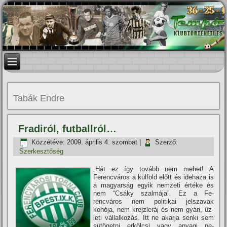
Tabák Endre
Fradiról, futballról…
Közzétéve:
2009. április 4. szombat
|
Szerző:
Szerkesztőség
„Hát ez í­gy tovább nem mehet! A
Ferencváros a külföld előtt és idehaza is
a magyarság egyik nemzeti értéke és
nem “Csáky szalmája”. Ez a Fe­
rencváros nem politikai jelszavak
kohója, nem krejzleráj és nem gyári, üz­
leti vállalkozás. Itt ne akarja senki sem
sütögetni erkölcsi vagy anyagi pe­