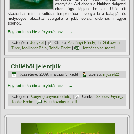
csenyéjét. Aki ebben a klubban dolgozni
akar, úgy lépjen be az Üllői úti
stadionba, mint a kultúra, templomába – vegye le a kalapját és
mélységes alázattal szolgálja a jobb sorsra érdemes magyar
sportot…”
Egy kattintás ide a folytatáshoz....
→
Kategória:
Jegyzet
|
Címke:
Aszlányi Károly
,
fh
,
Gallowich
Tibor
,
Mailinger Béla
,
Tabák Endre
|
Hozzászólás most!
Chiléből jelentjük
Közzétéve:
2009. március 3. kedd
|
Szerző:
mjozef22
Egy kattintás ide a folytatáshoz....
→
Kategória:
Könyv (könyvismertető)
|
Címke:
Szepesi György
,
Tabák Endre
|
Hozzászólás most!