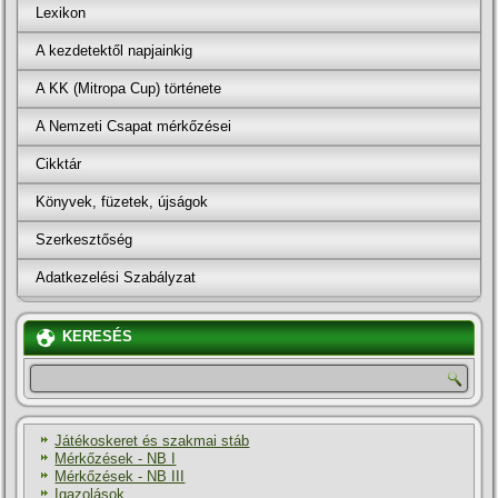
Lexikon
A kezdetektől napjainkig
A KK (Mitropa Cup) története
A Nemzeti Csapat mérkőzései
Cikktár
Könyvek, füzetek, újságok
Szerkesztőség
Adatkezelési Szabályzat
KERESÉS
Játékoskeret és szakmai stáb
Mérkőzések - NB I
Mérkőzések - NB III
Igazolások