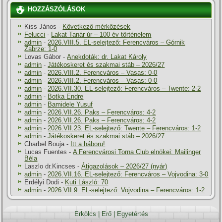
HOZZÁSZÓLÁSOK
Kiss János
-
Következő mérkőzések
Felucci
-
Lakat Tanár úr – 100 év történelem
admin
-
2026.VIII.5. EL-selejtező: Ferencváros – Górnik
Zabrze: 1-0
Lovas Gábor
-
Anekdoták: dr. Lakat Károly
admin
-
Játékoskeret és szakmai stáb – 2026/27
admin
-
2026.VIII.2. Ferencváros – Vasas: 0-0
admin
-
2026.VIII.2. Ferencváros – Vasas: 0-0
admin
-
2026.VII.30. EL-selejtező: Ferencváros – Twente: 2-2
admin
-
Botka Endre
admin
-
Bamidele Yusuf
admin
-
2026.VII.26. Paks – Ferencváros: 4-2
admin
-
2026.VII.26. Paks – Ferencváros: 4-2
admin
-
2026.VII.23. EL-selejtező: Twente – Ferencváros: 1-2
admin
-
Játékoskeret és szakmai stáb – 2026/27
Charbel Bouja
-
Itt a háboru!
Lucas Fuentes
-
A Ferencvárosi Torna Club elnökei: Mailinger
Béla
Laszlo dr.Kincses
-
Átigazolások – 2026/27 (nyár)
admin
-
2026.VII.16. EL-selejtező: Ferencváros – Vojvodina: 3-0
Erdélyi Dodi
-
Kuti László: 70
admin
-
2026.VII.9. EL-selejtező: Vojvodina – Ferencváros: 1-2
Erkölcs
|
Erő
|
Egyetértés