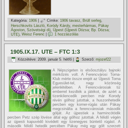
Kategória:
1906
|
Címke:
1906 tavasz
,
Brüll serleg
,
Herschkovits László
,
Koródy Károly
,
mesterhármas
,
Pákay
Ágoston
,
Szövetségi dí­j
,
Újpest (Újpesti Dózsa; Bp. Dózsa;
UTE)
,
Weisz Ferenc
|
1 hozzászólás
1905.IX.17. UTE – FTC 1:3
Közzétéve:
2009. január 5. hétfő
|
Szerző:
mjozef22
A Népszigeten is elsőosztályu bajnoki
mérkőzés volt. A Ferencvárosi Torna-
Klub mérte össze erejét az Újpesti Torna
Egyesület-tel, nagy közönség
jelenlétében. A Ferencvárosiak tiz
emberrel kezdték a játékot, de azért a
tizenkilencedik percben már Korody
révén gólhoz jutottak, a huszonhetedik
percben egy korner-rúgás után Pákay
megcsinálta a ferencvárosiak második
gólját. Az újpestiek a harmincötödik
percben Petz szép lövése által egy gólhoz jutottak. A félidő végén
az újpesti kapuvédő kivédett egy tizenegyes büntető rúgást. A
második félidő hetedik percében Pákay még egy gólt szerzett