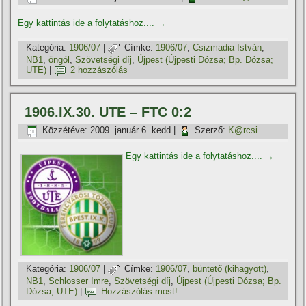
Egy kattintás ide a folytatáshoz....
→
Kategória:
1906/07
|
Címke:
1906/07
,
Csizmadia István
,
NB1
,
öngól
,
Szövetségi dí­j
,
Újpest (Újpesti Dózsa; Bp. Dózsa;
UTE)
|
2 hozzászólás
1906.IX.30. UTE – FTC 0:2
Közzétéve:
2009. január 6. kedd
|
Szerző:
K@rcsi
Egy kattintás ide a folytatáshoz....
→
Kategória:
1906/07
|
Címke:
1906/07
,
büntető (kihagyott)
,
NB1
,
Schlosser Imre
,
Szövetségi dí­j
,
Újpest (Újpesti Dózsa; Bp.
Dózsa; UTE)
|
Hozzászólás most!