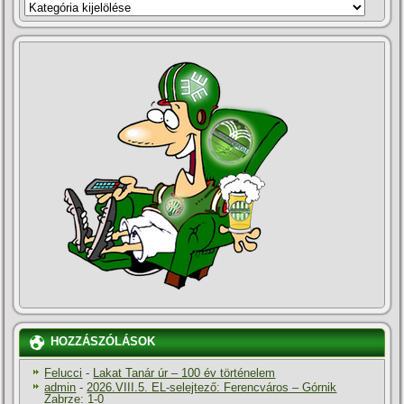
KATEGÓRIÁK
HOZZÁSZÓLÁSOK
Felucci
-
Lakat Tanár úr – 100 év történelem
admin
-
2026.VIII.5. EL-selejtező: Ferencváros – Górnik
Zabrze: 1-0