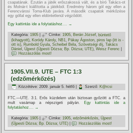
csapatának. Ezután a játék erőszakossá vált, és a bí­ró Takács-ot
és Molnár-t kiállí­totta a játékból. Eredmény három gól egy ellen a
Ferencvárosi Torna-Klub javára. A második csapatok mérkőzése
egy góllal egy ellen eldöntetlenül végződött.
Egy kattintás ide a folytatáshoz....
→
Kategória:
1905
|
Címke:
1905
,
Berán József
,
büntető
(kihagyott)
,
Koródy Károly
,
NB1
,
Pákay Ágoston
,
piros lap (itt is -
ott is)
,
Rumbold Gyula
,
Scheibel Béla
,
Szövetségi dí­j
,
Takács
Dániel
,
Újpest (Újpesti Dózsa; Bp. Dózsa; UTE)
,
Weisz Ferenc
|
Hozzászólás most!
1905.VII.9. UTE – FTC 1:3
(edzőmérkőzés)
Közzétéve:
2009. január 5. hétfő
|
Szerző:
K@rcsi
FTC.—UTE. 3:1. Erős küzdelem után biztosan győzött a FTC. a
mult vasárnap a népszigeti pályán.
Egy kattintás ide a
folytatáshoz....
→
Kategória:
1905
|
Címke:
1905
,
edzőmérkőzés
,
Újpest
(Újpesti Dózsa; Bp. Dózsa; UTE)
|
Hozzászólás most!