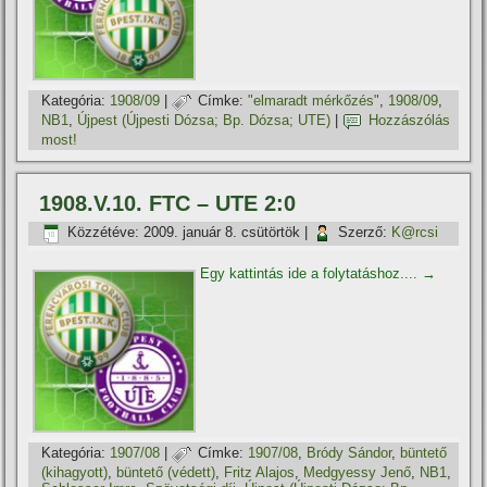
Kategória:
1908/09
|
Címke:
"elmaradt mérkőzés"
,
1908/09
,
NB1
,
Újpest (Újpesti Dózsa; Bp. Dózsa; UTE)
|
Hozzászólás
most!
1908.V.10. FTC – UTE 2:0
Közzétéve:
2009. január 8. csütörtök
|
Szerző:
K@rcsi
Egy kattintás ide a folytatáshoz....
→
Kategória:
1907/08
|
Címke:
1907/08
,
Bródy Sándor
,
büntető
(kihagyott)
,
büntető (védett)
,
Fritz Alajos
,
Medgyessy Jenő
,
NB1
,