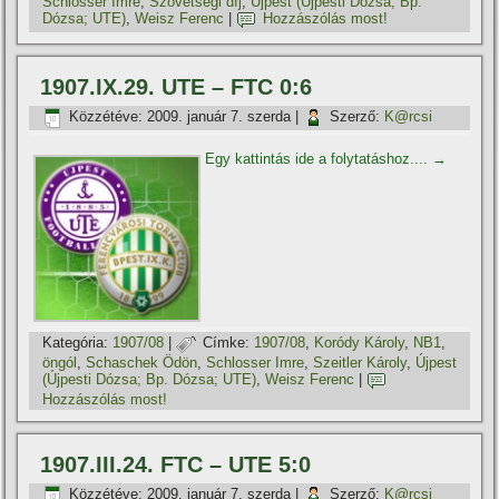
Schlosser Imre
,
Szövetségi dí­j
,
Újpest (Újpesti Dózsa; Bp.
Dózsa; UTE)
,
Weisz Ferenc
|
Hozzászólás most!
1907.IX.29. UTE – FTC 0:6
Közzétéve:
2009. január 7. szerda
|
Szerző:
K@rcsi
Egy kattintás ide a folytatáshoz....
→
Kategória:
1907/08
|
Címke:
1907/08
,
Koródy Károly
,
NB1
,
öngól
,
Schaschek Ödön
,
Schlosser Imre
,
Szeitler Károly
,
Újpest
(Újpesti Dózsa; Bp. Dózsa; UTE)
,
Weisz Ferenc
|
Hozzászólás most!
1907.III.24. FTC – UTE 5:0
Közzétéve:
2009. január 7. szerda
|
Szerző:
K@rcsi