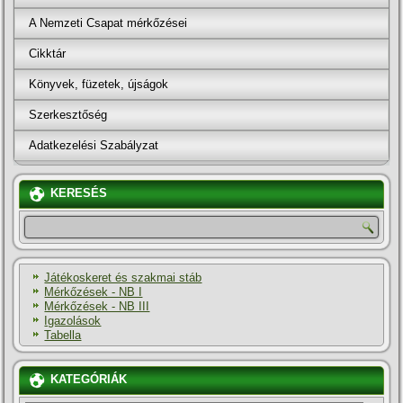
A Nemzeti Csapat mérkőzései
Cikktár
Könyvek, füzetek, újságok
Szerkesztőség
Adatkezelési Szabályzat
KERESÉS
Játékoskeret és szakmai stáb
Mérkőzések - NB I
Mérkőzések - NB III
Igazolások
Tabella
KATEGÓRIÁK