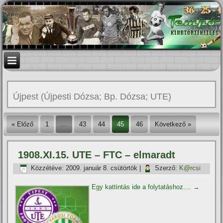
Újpest (Újpesti Dózsa; Bp. Dózsa; UTE)
« Előző
1
…
43
44
45
46
Következő »
1908.XI.15. UTE – FTC – elmaradt
Közzétéve:
2009. január 8. csütörtök
|
Szerző:
K@rcsi
Egy kattintás ide a folytatáshoz....
→