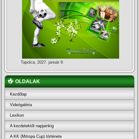
Tapolca, 2027. január 9.
OLDALAK
Kezdőlap
Videógaléria
Lexikon
A kezdetektől napjainkig
A KK (Mitropa Cup) története