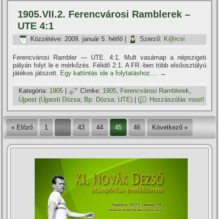
1905.VII.2. Ferencvárosi Ramblerek –
UTE 4:1
Közzétéve:
2009. január 5. hétfő
|
Szerző:
K@rcsi
Ferencvárosi Rambler — UTE. 4:1. Mult vasárnap a népszigeti
pályán folyt le e mérkőzés. Félidő 2:1. A FR.-ben több elsőosztályú
játékos játszott.
Egy kattintás ide a folytatáshoz....
→
Kategória:
1905
|
Címke:
1905
,
Ferencvárosi Ramblerek
,
Újpest (Újpesti Dózsa; Bp. Dózsa; UTE)
|
Hozzászólás most!
« Előző
1
…
43
44
45
46
Következő »