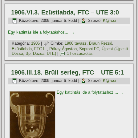
1906.VI.3. Ezüstlabda, FTC – UTE 3:0
Közzétéve:
2009. január 6. kedd
|
Szerző:
K@rcsi
Egy kattintás ide a folytatáshoz....
→
Kategória:
1906
|
Címke:
1906 tavasz
,
Braun Rezső
,
Ezüstlabda
,
FTC II.
,
Pákay Ágoston
,
Soproni FC
,
Újpest (Újpesti
Dózsa; Bp. Dózsa; UTE)
|
1 hozzászólás
1906.III.18. Brüll serleg, FTC – UTE 5:1
Közzétéve:
2009. január 6. kedd
|
Szerző:
K@rcsi
Egy kattintás ide a folytatáshoz....
→