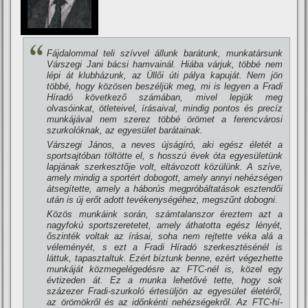
Fájdalommal teli szí­vvel állunk barátunk, munkatársunk
Várszegi Jani bácsi hamvainál. Hiába várjuk, többé nem
lépi át klubházunk, az Üllői úti pálya kapuját. Nem jön
többé, hogy közösen beszéljük meg, mi is legyen a Fradi
Hí­radó következő számában, mivel lepjük meg
olvasóinkat, ötleteivel, í­rásaival, mindig pontos és precí­z
munkájával nem szerez többé örömet a ferencvárosi
szurkolóknak, az egyesület barátainak.
Várszegi János, a neves újságí­ró, aki egész életét a
sportsajtóban töltötte el, s hosszú évek óta egyesületünk
lapjának szerkesztője volt, eltávozott közülünk. A szí­ve,
amely mindig a sportért dobogott, amely annyi nehézségen
átsegí­tette, amely a háborús megpróbáltatások esztendői
után is új erőt adott tevékenységéhez, megszűnt dobogni.
Közös munkáink során, számtalanszor éreztem azt a
nagyfokú sportszeretetet, amely áthatotta egész lényét,
őszinték voltak az í­rásai, soha nem rejtette véka alá a
véleményét, s ezt a Fradi Hí­radó szerkesztésénél is
láttuk, tapasztaltuk. Ezért bí­ztunk benne, ezért végezhette
munkáját közmegelégedésre az FTC-nél is, közel egy
évtizeden át. Ez a munka lehetővé tette, hogy sok
százezer Fradi-szurkoló értesüljön az egyesület életéről,
az örömökről és az időnkénti nehézségekről. Az FTC-hí­