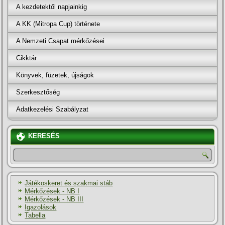
A kezdetektől napjainkig
A KK (Mitropa Cup) története
A Nemzeti Csapat mérkőzései
Cikktár
Könyvek, füzetek, újságok
Szerkesztőség
Adatkezelési Szabályzat
KERESÉS
Játékoskeret és szakmai stáb
Mérkőzések - NB I
Mérkőzések - NB III
Igazolások
Tabella