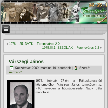
«
1978.II.25. DVTK – Ferencváros 2-0
1978.III.1. SZEOL AK – Ferencváros 2-2
»
Várszegi János
Közzétéve:
2009. március 19. csütörtök
|
Szerző:
mjozef22
1978. február 27-én, a Rákoskeresztúri
köztemetőben Várszegi János temetésén az
FTC nevében a búcsúbeszédet Nagy Béla
mondta el.