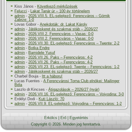
Kiss János
-
Következő mérkőzések
Felucci
-
Lakat Tanár úr – 100 év történelem
admin
-
2026.VIII.5. EL-selejtező: Ferencváros – Górnik
Zabrze: 1-0
Lovas Gábor
-
Anekdoták: dr. Lakat Károly
admin
-
Játékoskeret és szakmai stáb – 2026/27
admin
-
2026.VIII.2. Ferencváros – Vasas: 0-0
admin
-
2026.VIII.2. Ferencváros – Vasas: 0-0
admin
-
2026.VII.30. EL-selejtező: Ferencváros – Twente: 2-2
admin
-
Botka Endre
admin
-
Bamidele Yusuf
admin
-
2026.VII.26. Paks – Ferencváros: 4-2
admin
-
2026.VII.26. Paks – Ferencváros: 4-2
admin
-
2026.VII.23. EL-selejtező: Twente – Ferencváros: 1-2
admin
-
Játékoskeret és szakmai stáb – 2026/27
Charbel Bouja
-
Itt a háboru!
Lucas Fuentes
-
A Ferencvárosi Torna Club elnökei: Mailinger
Béla
Laszlo dr.Kincses
-
Átigazolások – 2026/27 (nyár)
admin
-
2026.VII.16. EL-selejtező: Ferencváros – Vojvodina: 3-0
Erdélyi Dodi
-
Kuti László: 70
admin
-
2026.VII.9. EL-selejtező: Vojvodina – Ferencváros: 1-2
Erkölcs
|
Erő
|
Egyetértés
Copyright © 2026. Minden jog fenntartva.