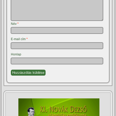
Név
*
E-mail cím
*
Honlap