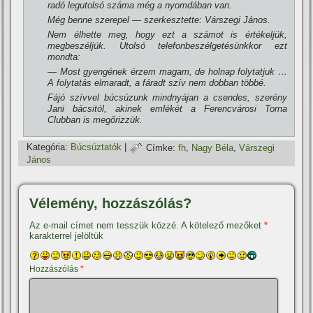
radó legutolsó száma még a nyomdában van.
Még benne szerepel — szerkesztette: Várszegi János.
Nem élhette meg, hogy ezt a számot is értékeljük,
megbeszéljük. Utolsó telefonbeszélgetésünkkor ezt
mondta:
— Most gyengének érzem magam, de holnap folytatjuk …
A folytatás elmaradt, a fáradt szí­v nem dobban többé.
Fájó szí­vvel búcsúzunk mindnyájan a csendes, szerény
Jani bácsitól, akinek emlékét a Ferencvárosi Torna
Clubban is megőrizzük.
Kategória:
Búcsúztatók
|
Címke:
fh
,
Nagy Béla
,
Várszegi
János
Vélemény, hozzászólás?
Az e-mail címet nem tesszük közzé.
A kötelező mezőket
*
karakterrel jelöltük
Hozzászólás
*