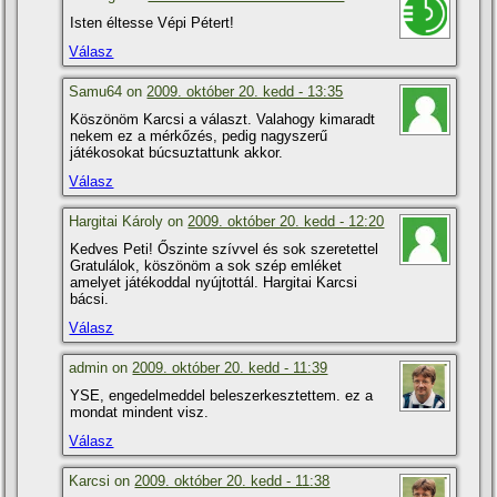
Isten éltesse Vépi Pétert!
Válasz
Samu64 on
2009. október 20. kedd - 13:35
Köszönöm Karcsi a választ. Valahogy kimaradt
nekem ez a mérkőzés, pedig nagyszerű
játékosokat búcsuztattunk akkor.
Válasz
Hargitai Károly on
2009. október 20. kedd - 12:20
Kedves Peti! Őszinte szí­vvel és sok szeretettel
Gratulálok, köszönöm a sok szép emléket
amelyet játékoddal nyújtottál. Hargitai Karcsi
bácsi.
Válasz
admin on
2009. október 20. kedd - 11:39
YSE, engedelmeddel beleszerkesztettem. ez a
mondat mindent visz.
Válasz
Karcsi on
2009. október 20. kedd - 11:38