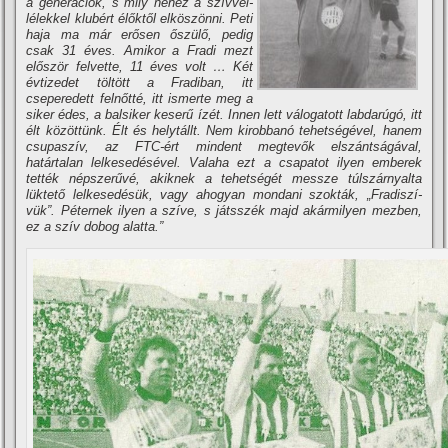
a generációk, s mily nehéz a szí­vvel-
lélekkel klubért élőktől elköszönni. Peti
haja ma már erősen őszülő, pedig
csak 31 éves. Amikor a Fradi mezt
először felvette, 11 éves volt … Két
évtizedet töltött a Fradiban, itt
cseperedett felnőtté, itt ismerte meg a
siker édes, a balsiker keserű í­zét. Innen lett válogatott labdarúgó, itt
élt közöttünk. Élt és helytállt. Nem kirobbanó tehetségével, hanem
csupaszí­v, az FTC-ért mindent megtevők elszántságával,
határtalan lelkesedésével. Valaha ezt a csapatot ilyen emberek
tették népszerűvé, akiknek a tehetségét messze túlszárnyalta
lüktető lelkesedésük, vagy ahogyan mondani szokták, „Fradiszí­
vük”. Péternek ilyen a szí­ve, s játsszék majd akármilyen mezben,
ez a szí­v dobog alatta.”