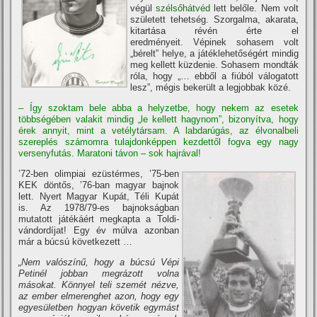
végül
szélsőhátvéd
lett belőle. Nem volt
született tehetség. Szorgalma, akarata,
kitartása révén érte el
eredményeit. Vépinek sohasem volt
„bérelt” helye, a játéklehetőségért mindig
meg kellett küzdenie. Sohasem mondták
róla, hogy „… ebből a fiúból válogatott
lesz”, mégis bekerült a legjobbak közé.
– Így szoktam bele abba a helyzetbe, hogy nekem az esetek
többségében valakit mindig „le kellett hagynom”, bizonyí­tva, hogy
érek annyit, mint a vetélytársam. A labdarúgás, az élvonalbeli
szereplés számomra tulajdonképpen kezdettől fogva egy nagy
versenyfutás. Maratoni távon – sok hajrával!
’72-ben olimpiai ezüstérmes, ’75-ben
KEK döntős, ’76-ban magyar bajnok
lett. Nyert Magyar Kupát, Téli Kupát
is. Az 1978/79-es bajnokságban
mutatott játékáért megkapta a Toldi-
vándordí­jat! Egy év múlva azonban
már a búcsú következett …
„Nem valószí­nű, hogy a búcsú Vépi
Petinél jobban megrázott volna
másokat. Könnyel teli szemét nézve,
az ember elmerenghet azon, hogy egy
egyesületben hogyan követik egymást