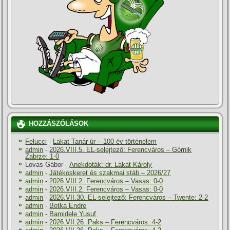
HOZZÁSZÓLÁSOK
Felucci
-
Lakat Tanár úr – 100 év történelem
admin
-
2026.VIII.5. EL-selejtező: Ferencváros – Górnik
Zabrze: 1-0
Lovas Gábor
-
Anekdoták: dr. Lakat Károly
admin
-
Játékoskeret és szakmai stáb – 2026/27
admin
-
2026.VIII.2. Ferencváros – Vasas: 0-0
admin
-
2026.VIII.2. Ferencváros – Vasas: 0-0
admin
-
2026.VII.30. EL-selejtező: Ferencváros – Twente: 2-2
admin
-
Botka Endre
admin
-
Bamidele Yusuf
admin
-
2026.VII.26. Paks – Ferencváros: 4-2