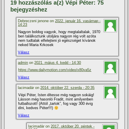
19 hozzászólás a(z) Vépi Péter: 75
bejegyzéshez
Debreczeni jenone on
2022. január 16. vasárnap -
14:23
Nagyon boldog vagyok, hogy megtalaltalak, 1970
ben találkoztunk utoljára nagyon rég volt azóta
nem tudtalak elfelejteni jó egészséget kívánok
neked Maria Krkosek
Válasz
admin
on
2021. május 4. kedd - 14:30
https://www.dailymotion.com/video/x80va5z
Válasz
lacimadár on
2014. október 22. szerda - 20:35
Vépi Péter, Isten éltesse még nagyon sokáig!
Lásson még hasonló Fradit, mint amilyenben
futballozott! (Attól „tartok”, fog vagy 300 évig
élni, kedves Péter!!!)
Válasz
lacimadár on
2017. október 20. péntek -