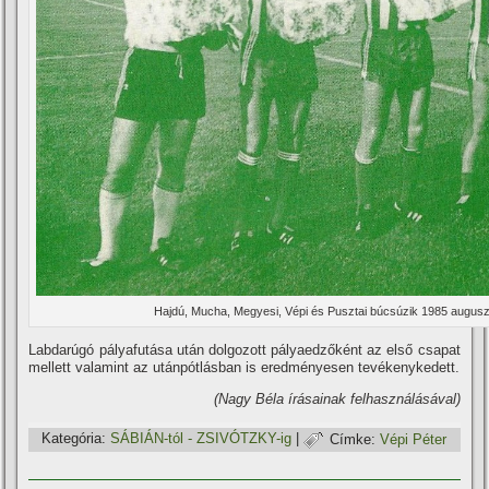
Hajdú, Mucha, Megyesi, Vépi és Pusztai búcsúzik 1985 augusz
Labdarúgó pályafutása után dolgozott pályaedzőként az első csapat
mellett valamint az utánpótlásban is eredményesen tevékenykedett.
(Nagy Béla í­rásainak felhasználásával)
Kategória:
SÁBIÁN-tól - ZSIVÓTZKY-ig
|
Címke:
Vépi Péter