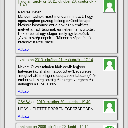
Hargitai Károly on
2011. október 20. csütörtök -
11:40
Kedves Péter!
Ma sem tudnék mást mondani mint azt, hogy
egészségben gazdag boldog szülestésnapot
kivánok köszönve azt a sok szép emléket
melyet a fradi tábornak és nekem is nyújtottál.
Eszembe jut egy sláger, mely igy kezdődik:
„Azok a szép napok….”Minden szépet és jót
kivánok: Karcsi bácsi
Válasz
sznico on
2010. október 21. csütörtök - 17:14
Nekem Ő volt minden idök egyik legjobb
hátvédje (az általam látoot 50 év)Becsületes
,megbizható,inteligens,csupa sziv labdarugó és
ember volt.Még sokáig éljen egészségben és
dobogjon a FRADI sziv
Válasz
CSABA
on
2010. október 20. szerda - 19:40
HOSSÚ ÉLETET ERŐBEN,EGÉSZSÉGBEN.
Válasz
santiago on
2009. október 20. kedd - 14:14