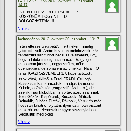
GÁL LÁSZLÓ on
2012. október 20. szombat -
14:17
ISTEN ÉLTESSEN PETYA!!!! …ÉS
KÖSZÖNÖM,HOGY VELED
DOLGOZHATTAM!!!!
Válasz
lacimadár on
2012. október 20. szombat - 10:17
Isten éltesse „vépipetit”, mert nekem mindig
„vépipeti” volt. Amire kevesen emlékeznek már:
fantasztikusan tudott becsúszva szerelni, úgy,
hogy a labda mindig nála maradt. Ragyogó
csapatban játszott, nagyszerűen, néha
gyengébben, de sohasem szí­v nélkül. Nálam Ő
is az IGAZI SZíVEMBEREK közé tartozott,
azok közé, akiktől a Fradi FRADI. Csillogó
klasszisainkat is imádtuk, imádjuk (Sárosi dr.,
Kubala, a Császár, „vargazoli”, Nyí­l stb.), de
zsenik más klubokban is voltak szép számmal.
Toldi Gézák, Kispéterek, Rudasok, Mátraik,
Dalnokik, Juhász Pisták, Rákosik, Vépik és még
hosszan lehetne folytatni, ilyen számban viszont
csak nálunk. Nemcsak magyar viszonylatban!
Becsüljük meg őket!
Válasz