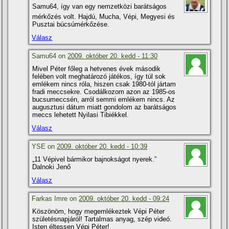
Samu64, így van egy nemzetközi barátságos
mérkőzés volt. Hajdú, Mucha, Vépi, Megyesi és
Pusztai búcsúmérkőzése.
Válasz
Samu64 on
2009. október 20. kedd - 11:30
Mivel Péter főleg a hetvenes évek második
felében volt meghatározó játékos, í­gy túl sok
emlékem nincs róla, hiszen csak 1980-tól jártam
fradi meccsekre. Csodálkozom azon az 1985-os
bucsumeccsén, arról semmi emlékem nincs. Az
augusztusi dátum miatt gondolom az barátságos
meccs lehetett Nyilasi Tibiékkel.
Válasz
YSE on
2009. október 20. kedd - 10:39
„11 Vépivel bármikor bajnokságot nyerek.”
Dalnoki Jenő
Válasz
Farkas Imre on
2009. október 20. kedd - 09:24
Köszönöm, hogy megemlékeztek Vépi Péter
születésnapjáról! Tartalmas anyag, szép videó.
Isten éltessen Vépi Péter!