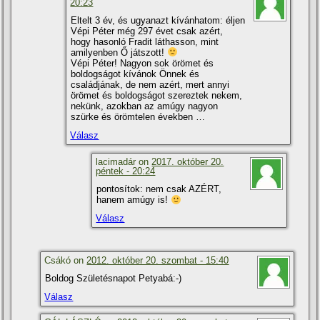
20:23
Eltelt 3 év, és ugyanazt kí­vánhatom: éljen
Vépi Péter még 297 évet csak azért,
hogy hasonló Fradit láthasson, mint
amilyenben Ő játszott!
Vépi Péter! Nagyon sok örömet és
boldogságot kí­vánok Önnek és
családjának, de nem azért, mert annyi
örömet és boldogságot szereztek nekem,
nekünk, azokban az amúgy nagyon
szürke és örömtelen években …
Válasz
lacimadár on
2017. október 20.
péntek - 20:24
pontosí­tok: nem csak AZÉRT,
hanem amúgy is!
Válasz
Csákó on
2012. október 20. szombat - 15:40
Boldog Születésnapot Petyabá:-)
Válasz