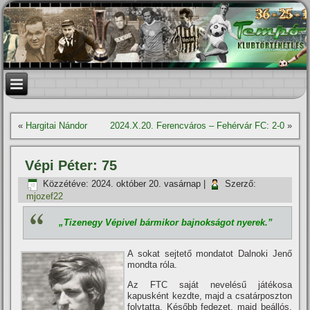
«
Hargitai Nándor
2024.X.20. Ferencváros – Fehérvár FC: 2-0
»
Vépi Péter: 75
Közzétéve:
2024. október 20. vasárnap
|
Szerző:
mjozef22
„Tizenegy Vépivel bármikor bajnokságot nyerek.”
A sokat sejtető mondatot Dalnoki Jenő
mondta róla.
Az FTC saját nevelésű játékosa
kapusként kezdte, majd a csatárposzton
folytatta. Később fedezet, majd beállós,