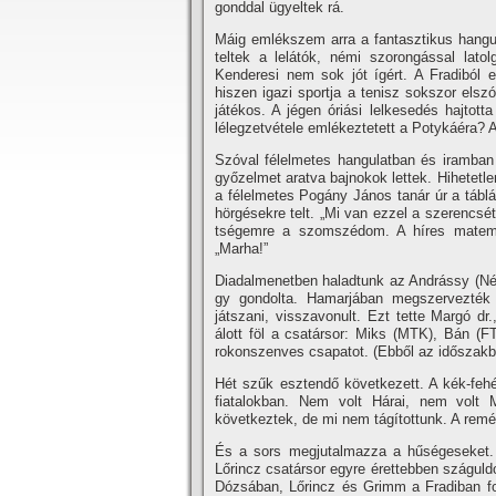
gonddal ügyeltek rá.
Máig emlékszem arra a fantasztikus hangula
teltek a lelátók, némi szorongással lato
Kenderesi nem sok jót í­gért. A Fradiból 
hiszen igazi sportja a tenisz sokszor elsz
játékos. A jégen óriási lelkesedés hajtott
lélegzetvétele emlékeztetett a Potykáéra? 
Szóval félelmetes hangulatban és iramban i
győzelmet aratva bajnokok lettek. Hihetet
a félelmetes Pogány János tanár úr a tábl
hörgésekre telt. „Mi van ezzel a szerencsét
tségemre a szomszédom. A hí­res matemat
„Marha!”
Diadalmenetben haladtunk az Andrássy (Nép
gy gondolta. Hamarjában megszervezték 
játszani, visszavonult. Ezt tette Margó d
álott föl a csatársor: Miks (MTK), Bán (FT
rokonszenves csapatot. (Ebből az időszakból
Hét szűk esztendő következett. A kék-fehé
fiatalokban. Nem volt Hárai, nem volt 
következtek, de mi nem tágí­tottunk. A remé
És a sors megjutalmazza a hűségeseket. 
Lőrincz csatársor egyre érettebben száguldo
Dózsában, Lőrincz és Grimm a Fradiban fol