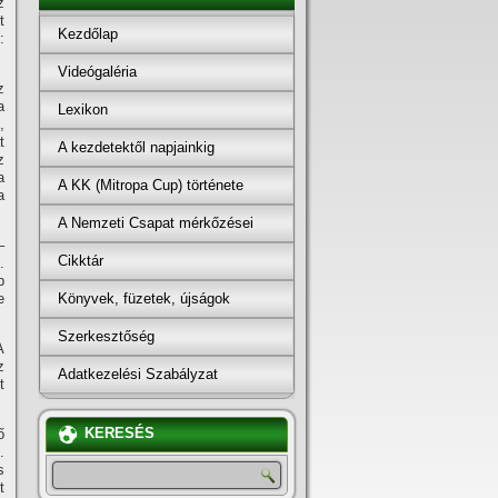
z
t
Kezdőlap
:
Videógaléria
z
a
Lexikon
,
t
A kezdetektől napjainkig
z
a
A KK (Mitropa Cup) története
a
A Nemzeti Csapat mérkőzései
–
Cikktár
.
b
Könyvek, füzetek, újságok
e
Szerkesztőség
A
z
Adatkezelési Szabályzat
t
KERESÉS
ő
.
s
t