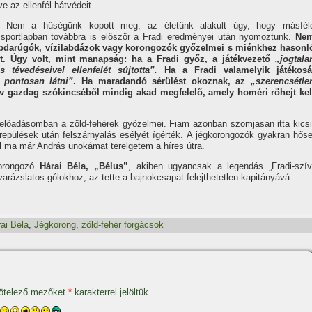
e az ellenfél hátvédeit.
e. Nem a hűségünk kopott meg, az életünk alakult úgy, hogy másfél
a sportlapban továbbra is először a Fradi eredményei után nyomoztunk.
Ne
 labdarúgók, ví­zilabdázok vagy korongozók győzelmei s miénkhez hasonl
róit. Úgy volt, mint manapság: ha a Fradi győz, a játékvezető
„jogtala
 tévedéseivel ellenfelét sújtotta”.
Ha a Fradi valamelyik játékosá
 pontosan látni”
. Ha maradandó sérülést okoznak, az
„szerencsétle
 gazdag szókincséből mindig akad megfelelő, amely homéri röhejt kel
előadásomban a zöld-fehérek győzelmei. Fiam azonban szomjasan itta kicsi
yrepülések után felszárnyalás esélyét í­gérték. A jégkorongozók gyakran hőse
 ma már András unokámat terelgetem a hí­res útra.
korongozó
Hárai Béla, „Bélus”
, akiben ugyancsak a legendás „Fradi-szí­v
e varázslatos gólokhoz, az tette a bajnokcsapat felejthetetlen kapitányává.
ai Béla
,
Jégkorong
,
zöld-fehér forgácsok
ötelező mezőket
*
karakterrel jelöltük