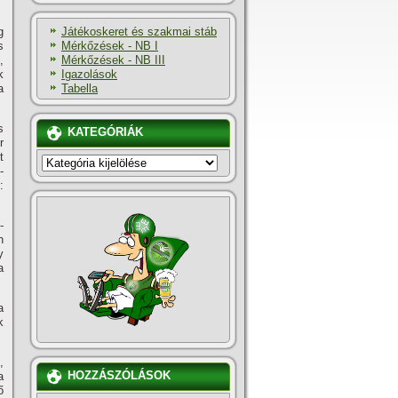
Játékoskeret és szakmai stáb
g
Mérkőzések - NB I
s
Mérkőzések - NB III
,
Igazolások
k
Tabella
a
s
KATEGÓRIÁK
r
t
KATEGÓRIÁK
­
:
­
n
y
a
a
k
,
HOZZÁSZÓLÁSOK
a
ő