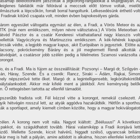
asárnap délelőttönként játszották a jégkorong-rangadókat a Műjégpályán. A
deiglenes falelátók már félórával a meccsek előtt tömve voltak, mielőt
ölmásztunk a lépcsőkön, forralt borral hangoltunk. Lelkesedésünk érthető volt
 Fradinak kitűnő csapata volt, minden évben bajnokesélyes gárda.
árom egyesület váltogatta egymást az élen, a Fradi, a Vörös Meteor és a
TK (már nem emlékszem, milyen névre változtatva.) A Vörös Meteorban 
átvéd Pásztor és a csatár Kenderesi vitathatatlanul nagy klasszis volt
ellettük Vagyóczkyra és Martinuzzira emlékszem. A kék-fehérek kapujá
ircsák védte, a legjobb magyar kapus, akit Európában is jegyeztek. Előtte a
lacsony, pokróckemény Bárány és a jól megtermett Rendi alkották 
átvédpárt, a csatársor jobb szélén pedig a félelmetes Szamosi varázsolta 
orongot.
o, és a Fradi. Ma is fújom az összeállí­tását: Pozsonyi – Margó dr, Szőgyén 
án, Háray, Szende. És a cserék: Rancz, Siraki – Ádám, Rajkai, Simon
y népszerűvé tette őket. Margó dr. a legintelligensebb, legkörültekintőb
álytalankodott. Akkor már kifelé ment a játékból. Ami keménység belől
 Ő rettegésben tartotta az ellenfél támadóit.
szerűbb fradista volt. Fél kézzel vitte a korongot, remekül cselezett. 
ik hétvégén rosszul lett, az atyák aggódva hazaküldték. Hétfőn a sportho
 a sportlapot, amely kiemelt cí­mben közölte, hogy a magyar hokiválogatot
élen. A korong nem volt nála. Nagyot kiáltott: „Bééluuus!” A következ
 pakkot, és száguldhatott tovább. Hárai valamiképp a Fradi ikonjává lett
zdő. Mellette Szende, kicsit halvérű, higgadt szélső, ugyancsak brilián
kár meg is halt a pályán, amire adódott is alkalma, hiszen ellenfelei kettőzöt