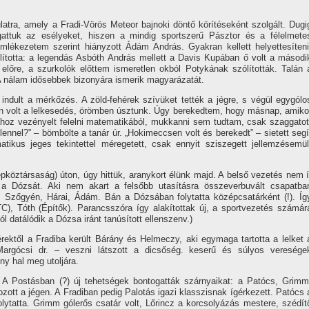
tra, amely a Fradi-Vörös Meteor bajnoki döntő körí­téseként szolgált. Dugi
lgattuk az esélyeket, hiszen a mindig sportszerű Pásztor és a félelmete
emlékezetem szerint hiányzott Ádám András. Gyakran kellett helyettesí­teni
ólí­totta: a legendás Asbóth András mellett a Davis Kupában ő volt a másodi
a előre, a szurkolók előttem ismeretlen okból Potykának szólí­tották. Talán 
A nálam idősebbek bizonyára ismerik magyarázatát.
ndult a mérkőzés. A zöld-fehérek szí­vüket tették a jégre, s végül egygólo
len volt a lelkesedés, örömben úsztunk. Úgy berekedtem, hogy másnap, amiko
ához vezényelt felelni matematikából, mukkanni sem tudtam, csak szaggatot
lennel?” – bömbölte a tanár úr. „Hokimeccsen volt és berekedt” – sietett segí
ikus jeges tekintettel méregetett, csak ennyit sziszegett jellemzésemül
köztársaság) úton, úgy hittük, aranykort élünk majd. A belső vezetés nem í
a Dózsát. Aki nem akart a felsőbb utasí­tásra összeverbuvált csapatba
r., Szőgyén, Hárai, Ádám. Bán a Dózsában folytatta középcsatárként (!). Íg
C), Tóth (Épí­tők). Parancsszóra í­gy alakí­tottak új, a sportvezetés számár
 datálódik a Dózsa iránt tanúsí­tott ellenszenv.)
rektől a Fradiba került Bárány és Helmeczy, aki egymaga tartotta a lelket 
Margócsi dr. – veszni látszott a dicsőség. keserű és súlyos veresége
ny hal meg utoljára.
A Postásban (?) új tehetségek bontogatták szárnyaikat: a Patócs, Grimm
zott a jégen. A Fradiban pedig Palotás igazi klasszisnak í­gérkezett. Patócs 
ytatta. Grimm gólerős csatár volt, Lőrincz a korcsolyázás mestere, szédí­t