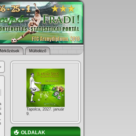
Mérkőzések
Múltidéző
»
a
i
Tapolca, 2027. január
a
9.
,
s
OLDALAK