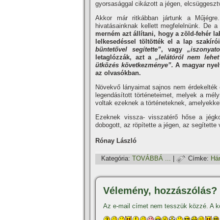
gyorsasággal cikázott a jégen, elcsüggesztv
Akkor már ritkábban jártunk a Műjégr
hivatásainknak kellett megfelelnünk. De 
merném azt állí­tani, hogy a zöld-fehér
lelkesedéssel töltötték el a lap szakí­
büntetővel segí­tette”
, vagy
„iszonyatos
letaglózzák, azt a
„lelátóról nem lehet
ütközés következménye”.
A magyar nyelv
az olvasókban.
Növekvő lányaimat sajnos nem érdekelték 
legendásí­tott történeteimet, melyek a mél
voltak ezeknek a történeteknek, amelyekkel
Ezeknek vissza- visszatérő hőse a jég
dobogott, az röpí­tette a jégen, az segí­tett
Rónay László
Kategória:
TOVÁBBÁ ...
|
Címke:
Hár
Vélemény, hozzászólás?
Az e-mail címet nem tesszük közzé.
A k