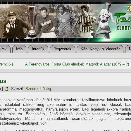
í­rek
Info
Interjúk
Jegyzetek
Kép, Könyv & Videotár
rém: 3-1
A Ferencvárosi Torna Club elnökei: Mattyók Aladár (1879 – ?)
lus
p
|
Szerző:
Szerkesztőség
, azok a vasárnap délelőttök! Már szombaton felvillanyozva loholtunk haz
z iskolából (akkor még szombaton is taní­tás volt), és Klucsik Lac
arátommal megtárgyaltuk, hányra jöjjön értem. Laci legalább akkora fradist
olt, mint én. Édesapjától, Jenő bácsitól örökölte vonzalmát, édesanyja
ednyánszky Mária, a halhatatlanok csarnokának tagja , sokszoro
sztalitenisz világbajnok volt.