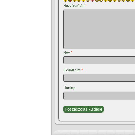
Hozzászólás
*
Név
*
E-mail cím
*
Honlap