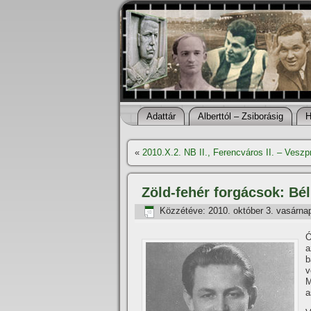
Adattár
Alberttól – Zsiborásig
H
«
2010.X.2. NB II., Ferencváros II. – Veszp
Zöld-fehér forgácsok: Bé
Közzétéve:
2010. október 3. vasárna
Ó
a
b
v
M
a