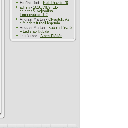
Erdélyi Dodi
-
Kuti László: 70
admin
-
2026.VII.9. EL-
selejtező: Vojvodina –
Ferencváros: 1-2
Andrási Márton
-
Olvastuk: Az
elfeledett futball-legenda
Andrasi Marton
-
Kubala László
– Ladislao Kubala
leczó tibor
-
Albert Flórián