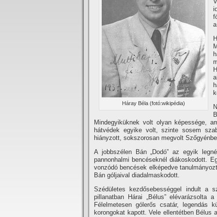
V
i
f
a
H
M
h
m
H
a
h
k
Háray Béla (fotó:wikipédia)
N
B
Mindegyiküknek volt olyan képessége, amel
hátvédek egyike volt, szinte sosem szab
hiányzott, sokszorosan megvolt Szőgyénben.
A jobbszélen Bán „Dodó” az egyik legnép
pannonhalmi bencéseknél diákoskodott. Egy
vonzódó bencések elképedve tanulmányozták
Bán góljaival diadalmaskodott.
Szédületes kezdősebességgel indult a sz
pillanatban Hárai „Bélus” elévarázsolta a
Félelmetesen gólerős csatár, legendás kü
korongokat kapott. Vele ellentétben Bélus a