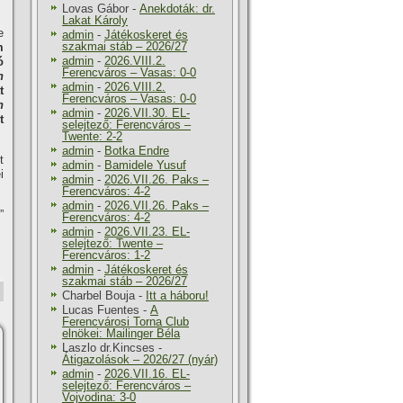
Lovas Gábor
-
Anekdoták: dr.
Lakat Károly
e
admin
-
Játékoskeret és
szakmai stáb – 2026/27
m
admin
-
2026.VIII.2.
ó
Ferencváros – Vasas: 0-0
n
admin
-
2026.VIII.2.
t
Ferencváros – Vasas: 0-0
n
admin
-
2026.VII.30. EL-
t
selejtező: Ferencváros –
Twente: 2-2
admin
-
Botka Endre
t
admin
-
Bamidele Yusuf
i
admin
-
2026.VII.26. Paks –
Ferencváros: 4-2
admin
-
2026.VII.26. Paks –
”
Ferencváros: 4-2
admin
-
2026.VII.23. EL-
selejtező: Twente –
Ferencváros: 1-2
admin
-
Játékoskeret és
szakmai stáb – 2026/27
Charbel Bouja
-
Itt a háboru!
Lucas Fuentes
-
A
Ferencvárosi Torna Club
elnökei: Mailinger Béla
Laszlo dr.Kincses
-
Átigazolások – 2026/27 (nyár)
admin
-
2026.VII.16. EL-
selejtező: Ferencváros –
Vojvodina: 3-0