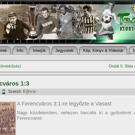
í­rek
Info
Interjúk
Jegyzetek
Kép, Könyv & Videotár
zőmérkőzés)
Onódi II. Béla
cváros 1:3
|
Szerző:
K@rcsi
A Ferencváros 3:1-re legyőzte a Vasast
Nagy küzdelemben, nehezen harcolta ki a győzelmet 
Ferencváros