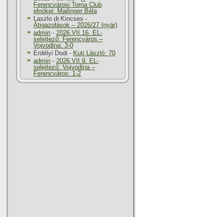
Ferencvárosi Torna Club
elnökei: Mailinger Béla
Laszlo dr.Kincses
-
Átigazolások – 2026/27 (nyár)
admin
-
2026.VII.16. EL-
selejtező: Ferencváros –
Vojvodina: 3-0
Erdélyi Dodi
-
Kuti László: 70
admin
-
2026.VII.9. EL-
selejtező: Vojvodina –
Ferencváros: 1-2