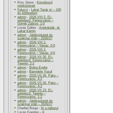
Kiss János
-
Következő
mérkőzések
Felucci
-
Lakat Tanár úr – 100
év történelem
admin
-
2026.VIII.5. EL-
selejtező: Ferencváros –
Górnik Zabrze: 1-0
Lovas Gábor
-
Anekdoták: dr.
Lakat Károly
admin
-
Játékoskeret és
szakmai stáb – 2026/27
admin
-
2026.VIII.2.
Ferencváros – Vasas: 0-0
admin
-
2026.VIII.2.
Ferencváros – Vasas: 0-0
admin
-
2026.VII.30. EL-
selejtező: Ferencváros –
Twente: 2-2
admin
-
Botka Endre
admin
-
Bamidele Yusuf
admin
-
2026.VII.26. Paks –
Ferencváros: 4-2
admin
-
2026.VII.26. Paks –
Ferencváros: 4-2
admin
-
2026.VII.23. EL-
selejtező: Twente –
Ferencváros: 1-2
admin
-
Játékoskeret és
szakmai stáb – 2026/27
Charbel Bouja
-
Itt a háboru!
Lucas Fuentes
-
A