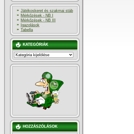
Játékoskeret és szakmai stáb
Mérkőzések - NB I
Mérkőzések - NB III
Igazolások
Tabella
KATEGÓRIÁK
KATEGÓRIÁK
HOZZÁSZÓLÁSOK