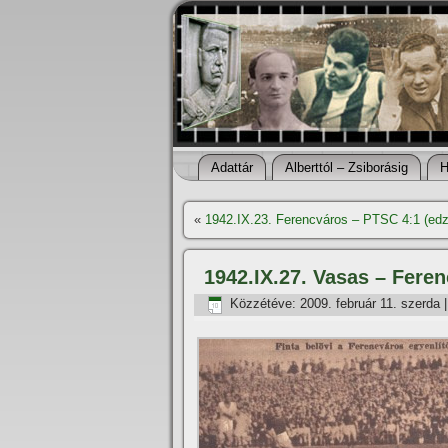
Adattár
Alberttól – Zsiborásig
H
«
1942.IX.23. Ferencváros – PTSC 4:1 (ed
1942.IX.27. Vasas – Feren
Közzétéve:
2009. február 11. szerda