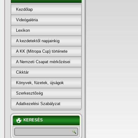
Kezdőlap
Videógaléria
Lexikon
A kezdetektől napjainkig
A KK (Mitropa Cup) története
A Nemzeti Csapat mérkőzései
Cikktár
Könyvek, füzetek, újságok
Szerkesztőség
Adatkezelési Szabályzat
KERESÉS