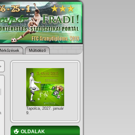
Mérkőzések
Múltidéző
»
Tapolca, 2027. január
a
9.
OLDALAK