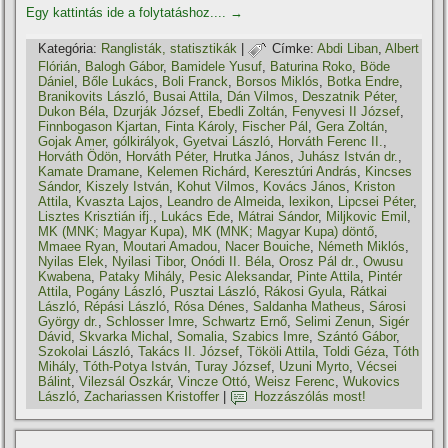
Egy kattintás ide a folytatáshoz....
→
Kategória:
Ranglisták, statisztikák
|
Címke:
Abdi Liban
,
Albert
Flórián
,
Balogh Gábor
,
Bamidele Yusuf
,
Baturina Roko
,
Böde
Dániel
,
Bőle Lukács
,
Boli Franck
,
Borsos Miklós
,
Botka Endre
,
Branikovits László
,
Busai Attila
,
Dán Vilmos
,
Deszatnik Péter
,
Dukon Béla
,
Dzurják József
,
Ebedli Zoltán
,
Fenyvesi II József
,
Finnbogason Kjartan
,
Finta Károly
,
Fischer Pál
,
Gera Zoltán
,
Gojak Amer
,
gólkirályok
,
Gyetvai László
,
Horváth Ferenc II.
,
Horváth Ödön
,
Horváth Péter
,
Hrutka János
,
Juhász István dr.
,
Kamate Dramane
,
Kelemen Richárd
,
Keresztúri András
,
Kincses
Sándor
,
Kiszely István
,
Kohut Vilmos
,
Kovács János
,
Kriston
Attila
,
Kvaszta Lajos
,
Leandro de Almeida
,
lexikon
,
Lipcsei Péter
,
Lisztes Krisztián ifj.
,
Lukács Ede
,
Mátrai Sándor
,
Miljkovic Emil
,
MK (MNK; Magyar Kupa)
,
MK (MNK; Magyar Kupa) döntő
,
Mmaee Ryan
,
Moutari Amadou
,
Nacer Bouiche
,
Németh Miklós
,
Nyilas Elek
,
Nyilasi Tibor
,
Onódi II. Béla
,
Orosz Pál dr.
,
Owusu
Kwabena
,
Pataky Mihály
,
Pesic Aleksandar
,
Pinte Attila
,
Pintér
Attila
,
Pogány László
,
Pusztai László
,
Rákosi Gyula
,
Rátkai
László
,
Répási László
,
Rósa Dénes
,
Saldanha Matheus
,
Sárosi
György dr.
,
Schlosser Imre
,
Schwartz Ernő
,
Selimi Zenun
,
Sigér
Dávid
,
Skvarka Michal
,
Somalia
,
Szabics Imre
,
Szántó Gábor
,
Szokolai László
,
Takács II. József
,
Tököli Attila
,
Toldi Géza
,
Tóth
Mihály
,
Tóth-Potya István
,
Turay József
,
Uzuni Myrto
,
Vécsei
Bálint
,
Vilezsál Oszkár
,
Vincze Ottó
,
Weisz Ferenc
,
Wukovics
László
,
Zachariassen Kristoffer
|
Hozzászólás most!