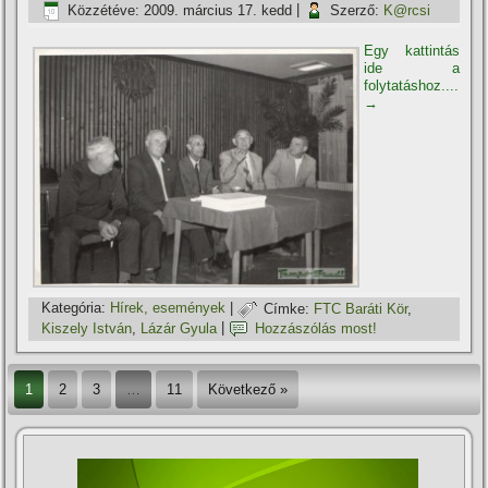
Közzétéve:
2009. március 17. kedd
|
Szerző:
K@rcsi
Egy kattintás
ide a
folytatáshoz....
→
Kategória:
Hí­rek, események
|
Címke:
FTC Baráti Kör
,
Kiszely István
,
Lázár Gyula
|
Hozzászólás most!
1
2
3
…
11
Következő »