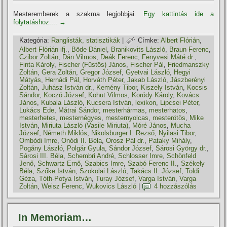
Mesteremberek a szakma legjobbjai.
Egy kattintás ide a
folytatáshoz....
→
Kategória:
Ranglisták, statisztikák
|
Címke:
Albert Flórián
,
Albert Flórián ifj.
,
Böde Dániel
,
Branikovits László
,
Braun Ferenc
,
Czibor Zoltán
,
Dán Vilmos
,
Deák Ferenc
,
Fenyvesi Máté dr.
,
Finta Károly
,
Fischer (Füstös) János
,
Fischer Pál
,
Friedmanszky
Zoltán
,
Gera Zoltán
,
Gregor József
,
Gyetvai László
,
Hegyi
Mátyás
,
Hernádi Pál
,
Horváth Péter
,
Jakab László
,
Jászberényi
Zoltán
,
Juhász István dr.
,
Kemény Tibor
,
Kiszely István
,
Kocsis
Sándor
,
Koczó József
,
Kohut Vilmos
,
Koródy Károly
,
Kovács
János
,
Kubala László
,
Kucsera István
,
lexikon
,
Lipcsei Péter
,
Lukács Ede
,
Mátrai Sándor
,
mesterhármas
,
mesterhatos
,
mesterhetes
,
mesternégyes
,
mesternyolcas
,
mesterötös
,
Mike
István
,
Miriuta László (Vasile Miriuta)
,
Móré János
,
Mucha
József
,
Németh Miklós
,
Nikolsburger I. Rezső
,
Nyilasi Tibor
,
Ombódi Imre
,
Onódi II. Béla
,
Orosz Pál dr.
,
Pataky Mihály
,
Pogány László
,
Polgár Gyula
,
Sándor József
,
Sárosi György dr.
,
Sárosi III. Béla
,
Schembri André
,
Schlosser Imre
,
Schönfeld
Jenő
,
Schwartz Ernő
,
Szabics Imre
,
Szabó Ferenc II.
,
Székely
Béla
,
Szőke István
,
Szokolai László
,
Takács II. József
,
Toldi
Géza
,
Tóth-Potya István
,
Turay József
,
Varga István
,
Varga
Zoltán
,
Weisz Ferenc
,
Wukovics László
|
4 hozzászólás
In Memoriam…