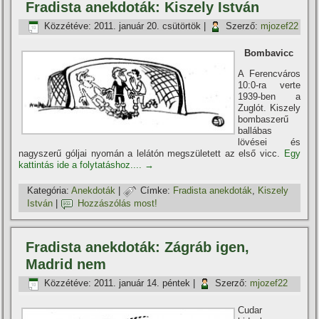
Fradista anekdoták: Kiszely István
Közzétéve:
2011. január 20. csütörtök
|
Szerző:
mjozef22
Bombavicc
A Ferencváros
10:0-ra verte
1939-ben a
Zuglót. Kiszely
bombaszerű
ballábas
lövései és
nagyszerű góljai nyomán a lelátón megszületett az első vicc.
Egy
kattintás ide a folytatáshoz....
→
Kategória:
Anekdoták
|
Címke:
Fradista anekdoták
,
Kiszely
István
|
Hozzászólás most!
Fradista anekdoták: Zágráb igen,
Madrid nem
Közzétéve:
2011. január 14. péntek
|
Szerző:
mjozef22
Cudar