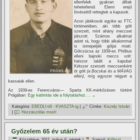
ellenfelek gyakran álltak
tehetetlenül. Elemi erejű
lövéseitől rettegtek a kapusok.
Azon játékosok egyike az FTC
történetében, aki több gólt
szerzett, mint ahány meccset
játszott. Számos alkalmat
adott rá, hogy több alkalommal
is ünnepeljék góljai miatt.
Gólcsúcsa az 1939-es Phőbus
elleni bajnoki meccs volt:
hatszor talált a kapuba!
Kétszer szerzett meccsenként
öt gólt
(a Bocskai és a MÁVAG
ellen)
, mí­g egyszer négyet a
kassaiak ellen.
Az 1939-es Ferencváros— Sparta KK-mérkőzésen történt
Prágában:
Egy kattintás ide a folytatáshoz....
→
Kategória:
EBEDLI-től - KVASZTA-ig
|
Címke:
Kiszely István
|
Hozzászólás most!
Győzelem 65 év után?
Közzétéve:
2011. május 6. péntek
|
Szerző:
K@rcsi