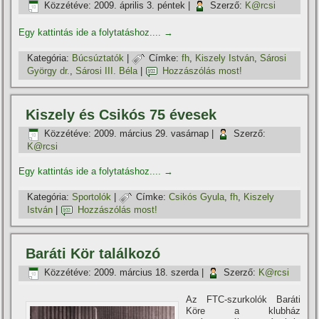
Közzétéve:
2009. április 3. péntek
|
Szerző:
K@rcsi
Egy kattintás ide a folytatáshoz....
→
Kategória:
Búcsúztatók
|
Címke:
fh
,
Kiszely István
,
Sárosi
György dr.
,
Sárosi III. Béla
|
Hozzászólás most!
Kiszely és Csikós 75 évesek
Közzétéve:
2009. március 29. vasárnap
|
Szerző:
K@rcsi
Egy kattintás ide a folytatáshoz....
→
Kategória:
Sportolók
|
Címke:
Csikós Gyula
,
fh
,
Kiszely
István
|
Hozzászólás most!
Baráti Kör találkozó
Közzétéve:
2009. március 18. szerda
|
Szerző:
K@rcsi
Az FTC-szurkolók Baráti
Köre a klubház