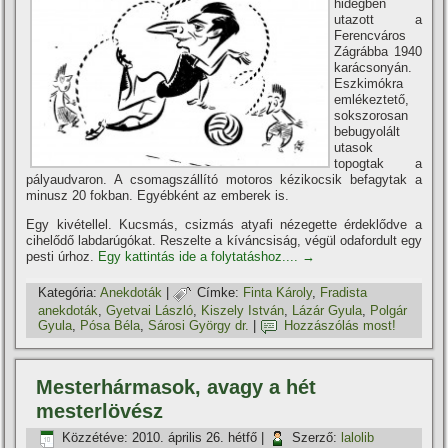
hidegben
utazott a
Ferencváros
Zágrábba 1940
karácsonyán.
Eszkimókra
emlékeztető,
sokszorosan
bebugyolált
utasok
topogtak a
pályaudvaron. A csomagszállí­tó motoros kézikocsik befagytak a
minusz 20 fokban. Egyébként az emberek is.
Egy kivétellel. Kucsmás, csizmás atyafi nézegette érdeklődve a
cihelődő labdarúgókat. Reszelte a kí­váncsiság, végül odafordult egy
pesti úrhoz.
Egy kattintás ide a folytatáshoz....
→
Kategória:
Anekdoták
|
Címke:
Finta Károly
,
Fradista
anekdoták
,
Gyetvai László
,
Kiszely István
,
Lázár Gyula
,
Polgár
Gyula
,
Pósa Béla
,
Sárosi György dr.
|
Hozzászólás most!
Mesterhármasok, avagy a hét
mesterlövész
Közzétéve:
2010. április 26. hétfő
|
Szerző:
lalolib