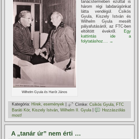
tanácstermében ezúttal is
három régi labdarúgónkat
látta vendégül. Csikós
Gyula, Kiszely István és
Wilhelm Gyula mesélt
pályafutásáról, az FTC-ben
eltöltött évekről.
Egy
kattintás ide a
folytatáshoz....
→
Wilhelm Gyula és Harót János
Kategória:
Hí­rek, események
|
Címke:
Csikós Gyula
,
FTC
Baráti Kör
,
Kiszely István
,
Wilhelm II. Gyula
|
Hozzászólás
most!
A „tanár úr” nem érti …