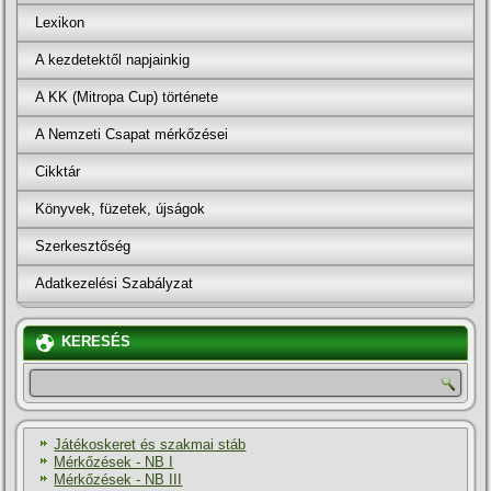
Lexikon
A kezdetektől napjainkig
A KK (Mitropa Cup) története
A Nemzeti Csapat mérkőzései
Cikktár
Könyvek, füzetek, újságok
Szerkesztőség
Adatkezelési Szabályzat
KERESÉS
Játékoskeret és szakmai stáb
Mérkőzések - NB I
Mérkőzések - NB III