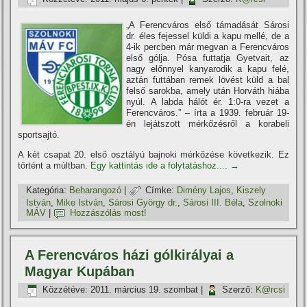
„A Ferencváros első támadását Sárosi
dr. éles fejessel küldi a kapu mellé, de a
4-ik percben már megvan a Ferencváros
első gólja. Pósa futtatja Gyetvait, az
nagy előnnyel kanyarodik a kapu felé,
aztán futtában remek lövést küld a bal
felső sarokba, amely után Horváth hiába
nyúl. A labda hálót ér. 1:0-ra vezet a
Ferencváros.” – í­rta a 1939. február 19-
én lejátszott mérkőzésről a korabeli
sportsajtó.
A két csapat 20. első osztályú bajnoki mérkőzése következik. Ez
történt a múltban.
Egy kattintás ide a folytatáshoz....
→
Kategória:
Beharangozó
|
Címke:
Dimény Lajos
,
Kiszely
István
,
Mike István
,
Sárosi György dr.
,
Sárosi III. Béla
,
Szolnoki
MÁV
|
Hozzászólás most!
A Ferencváros házi gólkirályai a
Magyar Kupában
Közzétéve:
2011. március 19. szombat
|
Szerző:
K@rcsi