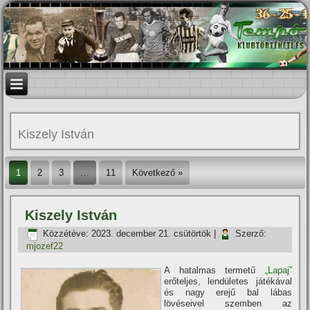
Kiszely István
1
2
3
…
11
Következő »
Kiszely István
Közzétéve:
2023. december 21. csütörtök
|
Szerző:
mjozef22
A hatalmas termetű
„Lapaj”
erőteljes, lendületes játékával
és nagy erejű bal lábas
lövéseivel szemben az