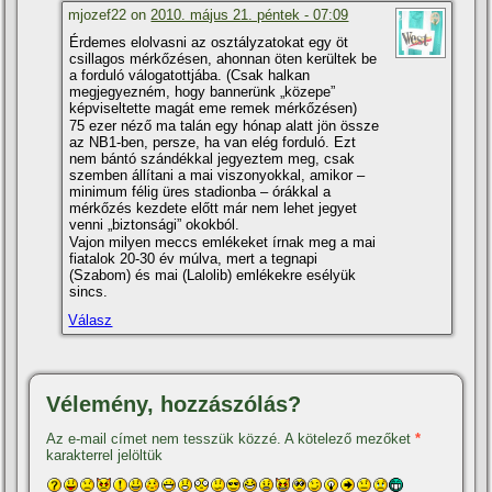
mjozef22 on
2010. május 21. péntek - 07:09
Érdemes elolvasni az osztályzatokat egy öt
csillagos mérkőzésen, ahonnan öten kerültek be
a forduló válogatottjába. (Csak halkan
megjegyezném, hogy bannerünk „közepe”
képviseltette magát eme remek mérkőzésen)
75 ezer néző ma talán egy hónap alatt jön össze
az NB1-ben, persze, ha van elég forduló. Ezt
nem bántó szándékkal jegyeztem meg, csak
szemben állí­tani a mai viszonyokkal, amikor –
minimum félig üres stadionba – órákkal a
mérkőzés kezdete előtt már nem lehet jegyet
venni „biztonsági” okokból.
Vajon milyen meccs emlékeket í­rnak meg a mai
fiatalok 20-30 év múlva, mert a tegnapi
(Szabom) és mai (Lalolib) emlékekre esélyük
sincs.
Válasz
Vélemény, hozzászólás?
Az e-mail címet nem tesszük közzé.
A kötelező mezőket
*
karakterrel jelöltük