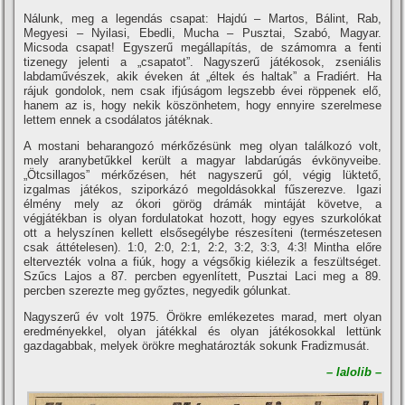
Nálunk, meg a legendás csapat: Hajdú – Martos, Bálint, Rab,
Megyesi – Nyilasi, Ebedli, Mucha – Pusztai, Szabó, Magyar.
Micsoda csapat! Egyszerű megállapí­tás, de számomra a fenti
tizenegy jelenti a „csapatot”. Nagyszerű játékosok, zseniális
labdaművészek, akik éveken át „éltek és haltak” a Fradiért. Ha
rájuk gondolok, nem csak ifjúságom legszebb évei röppenek elő,
hanem az is, hogy nekik köszönhetem, hogy ennyire szerelmese
lettem ennek a csodálatos játéknak.
A mostani beharangozó mérkőzésünk meg olyan találkozó volt,
mely aranybetűkkel került a magyar labdarúgás évkönyveibe.
„Ötcsillagos” mérkőzésen, hét nagyszerű gól, végig lüktető,
izgalmas játékos, sziporkázó megoldásokkal fűszerezve. Igazi
élmény mely az ókori görög drámák mintáját követve, a
végjátékban is olyan fordulatokat hozott, hogy egyes szurkolókat
ott a helyszí­nen kellett elsősegélybe részesí­teni (természetesen
csak áttételesen). 1:0, 2:0, 2:1, 2:2, 3:2, 3:3, 4:3! Mintha előre
eltervezték volna a fiúk, hogy a végsőkig kiélezik a feszültséget.
Szűcs Lajos a 87. percben egyenlí­tett, Pusztai Laci meg a 89.
percben szerezte meg győztes, negyedik gólunkat.
Nagyszerű év volt 1975. Örökre emlékezetes marad, mert olyan
eredményekkel, olyan játékkal és olyan játékosokkal lettünk
gazdagabbak, melyek örökre meghatározták sokunk Fradizmusát.
– lalolib –