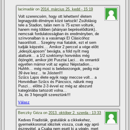
lacimadár on
2014. március 25. kedd - 15:19
Volt szerencsém, hogy ott lehettem! életem
legnagyobb élményei közé tartozik! Zsúfolásig
tele a Stadion, talán nem is 75 ezren voltunk,
hanem még többen (ahányan bepréselődtünk)..
nemcsak fordulatosságban és eredményben, de
szí­nvonalban is a vasárnapi El Clásicóhoz
hasonlí­tott… Szegény mai fiatalok, ezt el sem
tudják képzelni…. Amikor 2 perccel a vége előtt
„édesjóLajosom” bevágta, a föld nyí­lt meg
alattunk… a 1/2 szektornyi honvédos még
őrjöngött, amikor jött Pusztai Laci… és onnantól
egyetlen mámor volt az egész Népstadion…
Huhhh… még most is beleborzongok, pedig már
39 éve lesz… te Jóisten!!!
Szűcs Lajos élete egyik nagy meccse volt… a
Honvédban Szűcs és Páncsics, nálunk meg
Puszi… előtte 2-3 évvel ez még az abszurd
kategóriába tartozott volna…
Ja, és 3 fejesgólt szereztünk!!!
Válasz
Berczky Géza on
2013. október 2. szerda - 13:33
Kedves Fradisták, gratulálok a cikkekehez,
gyermekkoromat idézitek vissza, csak egy apró
észrevétel, a Csaba nem esett ki a végén, mert