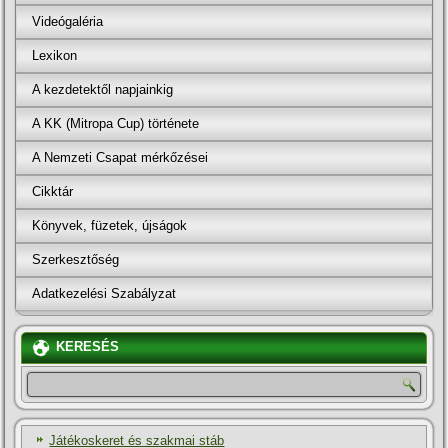
Videógaléria
Lexikon
A kezdetektől napjainkig
A KK (Mitropa Cup) története
A Nemzeti Csapat mérkőzései
Cikktár
Könyvek, füzetek, újságok
Szerkesztőség
Adatkezelési Szabályzat
KERESÉS
Játékoskeret és szakmai stáb