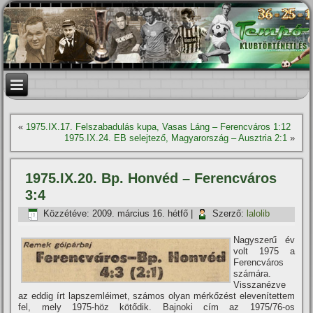
«
1975.IX.17. Felszabadulás kupa, Vasas Láng – Ferencváros 1:12
1975.IX.24. EB selejtező, Magyarország – Ausztria 2:1
»
1975.IX.20. Bp. Honvéd – Ferencváros
3:4
Közzétéve:
2009. március 16. hétfő
|
Szerző:
lalolib
Nagyszerű év
volt 1975 a
Ferencváros
számára.
Visszanézve
az eddig í­rt lapszemléimet, számos olyan mérkőzést elevení­tettem
fel, mely 1975-höz kötődik. Bajnoki cí­m az 1975/76-os