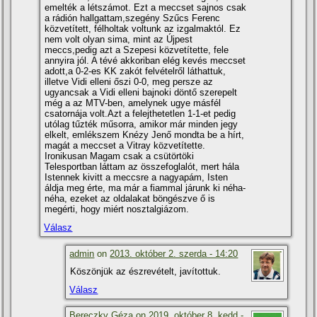
emelték a létszámot. Ezt a meccset sajnos csak
a rádión hallgattam,szegény Szűcs Ferenc
közvetí­tett, félholtak voltunk az izgalmaktól. Ez
nem volt olyan sima, mint az Újpest
meccs,pedig azt a Szepesi közvetí­tette, fele
annyira jól. A tévé akkoriban elég kevés meccset
adott,a 0-2-es KK zakót felvételről láthattuk,
illetve Vidi elleni őszi 0-0, meg persze az
ugyancsak a Vidi elleni bajnoki döntő szerepelt
még a az MTV-ben, amelynek ugye másfél
csatornája volt.Azt a felejthetetlen 1-1-et pedig
utólag tűzték műsorra, amikor már minden jegy
elkelt, emlékszem Knézy Jenő mondta be a hí­rt,
magát a meccset a Vitray közvetí­tette.
Ironikusan Magam csak a csütörtöki
Telesportban láttam az összefoglalót, mert hála
Istennek kivitt a meccsre a nagyapám, Isten
áldja meg érte, ma már a fiammal járunk ki néha-
néha, ezeket az oldalakat böngészve ő is
megérti, hogy miért nosztalgiázom.
Válasz
admin
on
2013. október 2. szerda - 14:20
Köszönjük az észrevételt, javí­tottuk.
Válasz
Bereczky Géza on
2019. október 8. kedd -