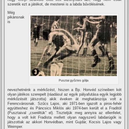
szeretik ezt a játékot, de mesterei is a labda bűvölésének.
Még
pikánsnak
is
Pusztai győztes gólja
nevezhetnénk a mérkőzést, hiszen a Bp. Honvéd szí­neiben két
olyan játékos szerepelt (ráadásul az egyik pályafutása egyik legjobb
mérkőzését játszotta) akik éveken át meghatározója volt a
Ferencvárosnak. Szűcs Lajos, aki 1971-ben igazolt a piros-fehér
együtteshez és Páncsics Miklós aki 1974-ben került el a Fraditól
(Pusztaival „cseréltük” el). Tiszteljük meg annyira az ellenfelet,
hogy a volt két Fradista mellett olyan nagyszerű labdarúgók is
játszottak az akkori Honvédban, mint Gujdár, Kocsis Lajos vagy
Weimper.