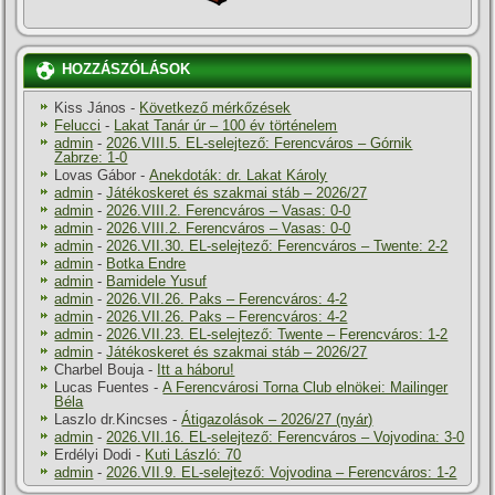
HOZZÁSZÓLÁSOK
Kiss János
-
Következő mérkőzések
Felucci
-
Lakat Tanár úr – 100 év történelem
admin
-
2026.VIII.5. EL-selejtező: Ferencváros – Górnik
Zabrze: 1-0
Lovas Gábor
-
Anekdoták: dr. Lakat Károly
admin
-
Játékoskeret és szakmai stáb – 2026/27
admin
-
2026.VIII.2. Ferencváros – Vasas: 0-0
admin
-
2026.VIII.2. Ferencváros – Vasas: 0-0
admin
-
2026.VII.30. EL-selejtező: Ferencváros – Twente: 2-2
admin
-
Botka Endre
admin
-
Bamidele Yusuf
admin
-
2026.VII.26. Paks – Ferencváros: 4-2
admin
-
2026.VII.26. Paks – Ferencváros: 4-2
admin
-
2026.VII.23. EL-selejtező: Twente – Ferencváros: 1-2
admin
-
Játékoskeret és szakmai stáb – 2026/27
Charbel Bouja
-
Itt a háboru!
Lucas Fuentes
-
A Ferencvárosi Torna Club elnökei: Mailinger
Béla
Laszlo dr.Kincses
-
Átigazolások – 2026/27 (nyár)
admin
-
2026.VII.16. EL-selejtező: Ferencváros – Vojvodina: 3-0
Erdélyi Dodi
-
Kuti László: 70
admin
-
2026.VII.9. EL-selejtező: Vojvodina – Ferencváros: 1-2