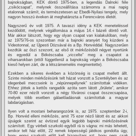
bajnokságban, KEK döntő 1975-ben, a legendás Dalnoki féle
„csikócsapat”, melynek összeállí­tása számomra a mai napig
etalonnak számí­t, és természetesen az Ebedli-Nyilasi tengely, mely
nagyon hosszú éveken át meghatározta a Ferencváros életét.
Nagyszerű év volt 1975. A tavaszi idény a KEK meneteléssel
kezdődött, melynek végállomása a május 14.-i bázeli döntő volt.
Már akkor látszott, hogy egy olyan csapat van kialakulóban, mely
az 1975/76-os szezonban már a bajnoki aranyért fog küzdeni a
Videotonnal, az Újpesti Dózsával és a Bp. Honvéddal. Nagyszerűen
kezdtük az őszi szezont, az első öt mérkőzésből négyet nyertünk
és egyedül a Békéscsaba „viccelte” meg a csapatot a
viharsarokban (ettől függetlenül a bajnokság végén a Békéscsaba
kieső helyen zárt, de a létszámemelés megmentette).
Ezekben a sikeres években a közönség is csapat mellett állt.
Szinte minden mérkőzésünk telt házat vonzott a Szentélyben és az
idegenbeli meccseink is „népünnepélynek” számí­tottak vidéken.
Ehhez jöttek a kettős rangadók azóta sem látott „őrülete”, amikor
70-80 ezer nézőt vonzott a négy fővárosi csapat összecsapása,
melyek több esetben gálaelőadásnak számí­tottak a magyar
labdarúgásban.
Ilyen volt a mostani beharangozónk is, az 1975. szeptember 2-i,
Bp. Honvéd elleni mérkőzés, amit 75 ezer néző látott és az akkori
újságok szerint az évtized egyik legjobb bajnoki mérkőzésének
számí­tott. Egy vérbeli szurkoló egyből rá is vágna: mi más lehetett,
amikor telt ház előtt, 22 remek képességű játékos gondolta úgy,
hogy ennyi szurkoló előtt kell bizonyí­tani azt, hogy nem csak