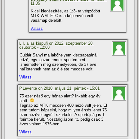
11:05
Kicsi kiegészí­tés, az 1:3- ra végződött
MTK WM- FTC is a képernyőn volt,
vasárnap délelőtt!
Válasz
L.I. alias kispufi on
2012. szeptember 20.
csütörtök - 12:03
Gujdár Sanyi ma lakóhelyem kiscsapatánál
edző, egy igazán remek sportembert
ismerhettem meg személyében, de 37 éve
hál’Istennek nem az ő élete meccse volt.
Válasz
P.Levente on
2010. május 21. péntek - 15:01
75 ezer néző egy hónap alatt? Inkább egy év
alatt.
Tegnap az MTK meccsen 400 néző volt jelen. El
sem tudom képzelni, hogy milyen érzés lehet 75
ezer nézővel együtt szurkolni. A sportújság is 1
forintba került. Nosztalgiázom itt, pedig csak 3
éves voltam 1975-ben.
Válasz