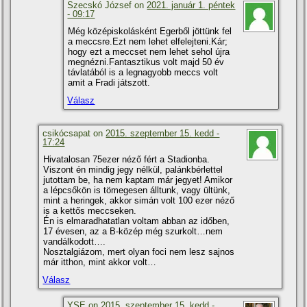
Szecskó József on
2021. január 1. péntek
- 09:17
Még középiskolásként Egerből jöttünk fel
a meccsre.Ezt nem lehet elfelejteni.Kár;
hogy ezt a meccset nem lehet sehol újra
megnézni.Fantasztikus volt majd 50 év
távlatából is a legnagyobb meccs volt
amit a Fradi játszott.
Válasz
csikócsapat on
2015. szeptember 15. kedd -
17:24
Hivatalosan 75ezer néző fért a Stadionba.
Viszont én mindig jegy nélkül, palánkbérlettel
jutottam be, ha nem kaptam már jegyet! Amikor
a lépcsőkön is tömegesen álltunk, vagy ültünk,
mint a heringek, akkor simán volt 100 ezer néző
is a kettős meccseken.
Én is elmaradhatatlan voltam abban az időben,
17 évesen, az a B-közép még szurkolt…nem
vandálkodott….
Nosztalgiázom, mert olyan foci nem lesz sajnos
már itthon, mint akkor volt…
Válasz
YSE on
2015. szeptember 15. kedd -