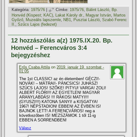
Kategória:
1975/76
|
Címke:
1975/76
,
Bálint László
,
Bp.
Honvéd (Kispest; KAC)
,
Lakat Károly dr.
,
Magyar István
,
Martos
Győző
,
Muzeális lapszemle
,
NB1
,
Pusztai László
,
Szabó Ferenc
II.
,
Szűcs Lajos (fedezet)
12 hozzászólás a(z) 1975.IX.20. Bp.
Honvéd – Ferencváros 3:4
bejegyzéshez
Erős Csaba Attila
on
2019. január 19. szombat -
01:05
The 1st CLASSIC! az én életemben! GÉCZI!-
NOVÁK! – MÁTRAI!- PÁNCSICS! JUHÁSZ!
SZÚCS LAJOS! SZŐKE! PITYU! VARGA! ZOLI!
ALBERT FLÓRI!!! AZ EGYETLEN! MAGYAR
ARANYLABDÁS! !!! RÁKOSI MATYI!!!
(GYUSZI!!!) KATONA SANYI! a KISGATYA!
1967! NÉPSTADION! EBBEN! AZ ÉVBEN IS!
BAJNOK LETT! A FERENCVÁROS! neg a
következőben IS! MEZSZÁMOK 1 től 11-ig
EBBEN A SORRENDBEN!
Válasz