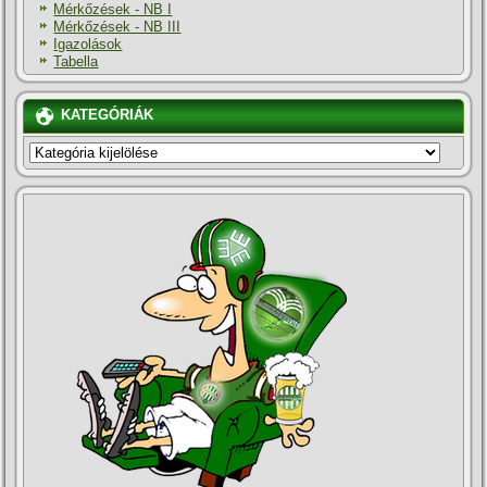
Mérkőzések - NB I
Mérkőzések - NB III
Igazolások
Tabella
KATEGÓRIÁK
KATEGÓRIÁK