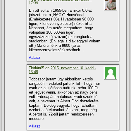
17:39
Én ott voltam 1955-ben amikor 0:0-át
játszottunk a „NAGY” Honvéddal
(Emlékezetes 03). Hivatalosan 98 000
(igen, kilencvennyolcezer) nézőt í­rt a
Népsport, ám aztán megtudtam, hogy
valójában 100 500-an (igen,
egyszázezerötszázan) szorongtunk a
stadionban. (Én legális diákjeggyel voltam
ott.) Ma örülnénk a 9800 (azaz
kilencezernyolcszáz) nézőnek…
Válasz
Flórián65 on
2015. november 10. kedd -
13:49
Többször jártam úgy akkoriban kettős
rangadón – vidékről jártunk fel – hogy már
csak az aluljáróban tudtunk, néha 100 Ft-
ért jegyet venni, akkoriban az nagy pénz
volt. Édesapám hatalmas Fradi szurkoló
volt, a nevemet is Albert Flóri tiszteletére
kaptam. Boldog vagyok, hogy láthattam
ezeket a játékosokat játszani, meg még
Albertot is, 72-től jártam rendszeresen
meccsre.
Válasz