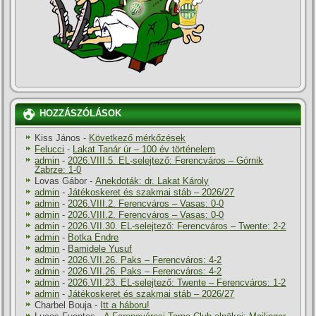
HOZZÁSZÓLÁSOK
Kiss János
-
Következő mérkőzések
Felucci
-
Lakat Tanár úr – 100 év történelem
admin
-
2026.VIII.5. EL-selejtező: Ferencváros – Górnik
Zabrze: 1-0
Lovas Gábor
-
Anekdoták: dr. Lakat Károly
admin
-
Játékoskeret és szakmai stáb – 2026/27
admin
-
2026.VIII.2. Ferencváros – Vasas: 0-0
admin
-
2026.VIII.2. Ferencváros – Vasas: 0-0
admin
-
2026.VII.30. EL-selejtező: Ferencváros – Twente: 2-2
admin
-
Botka Endre
admin
-
Bamidele Yusuf
admin
-
2026.VII.26. Paks – Ferencváros: 4-2
admin
-
2026.VII.26. Paks – Ferencváros: 4-2
admin
-
2026.VII.23. EL-selejtező: Twente – Ferencváros: 1-2
admin
-
Játékoskeret és szakmai stáb – 2026/27
Charbel Bouja
-
Itt a háboru!