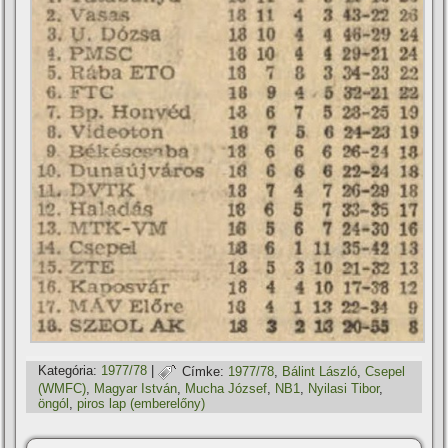
Kategória:
1977/78
|
Címke:
1977/78
,
Bálint László
,
Csepel
(WMFC)
,
Magyar István
,
Mucha József
,
NB1
,
Nyilasi Tibor
,
öngól
,
piros lap (emberelőny)