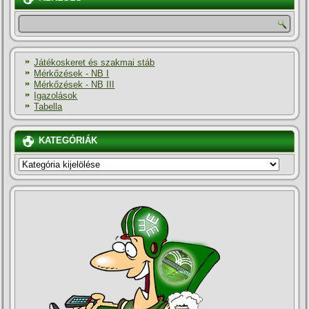
Játékoskeret és szakmai stáb
Mérkőzések - NB I
Mérkőzések - NB III
Igazolások
Tabella
KATEGÓRIÁK
KATEGÓRIÁK