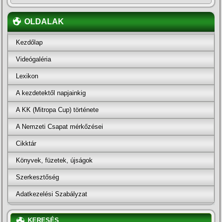
OLDALAK
Kezdőlap
Videógaléria
Lexikon
A kezdetektől napjainkig
A KK (Mitropa Cup) története
A Nemzeti Csapat mérkőzései
Cikktár
Könyvek, füzetek, újságok
Szerkesztőség
Adatkezelési Szabályzat
KERESÉS