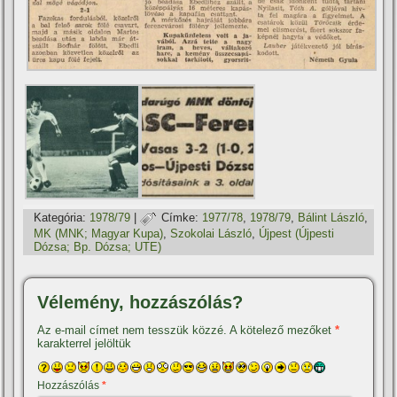
Kategória:
1978/79
|
Címke:
1977/78
,
1978/79
,
Bálint László
,
MK (MNK; Magyar Kupa)
,
Szokolai László
,
Újpest (Újpesti
Dózsa; Bp. Dózsa; UTE)
Vélemény, hozzászólás?
Az e-mail címet nem tesszük közzé.
A kötelező mezőket
*
karakterrel jelöltük
Hozzászólás
*