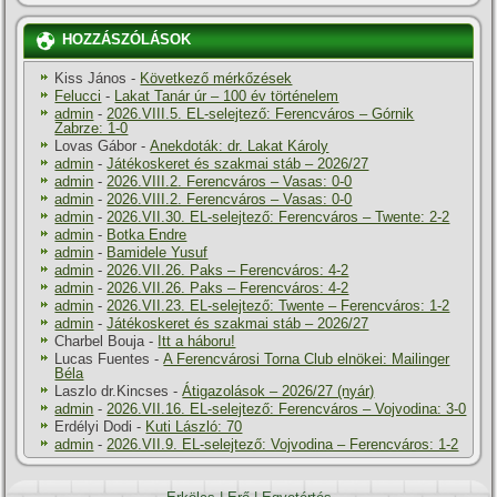
HOZZÁSZÓLÁSOK
Kiss János
-
Következő mérkőzések
Felucci
-
Lakat Tanár úr – 100 év történelem
admin
-
2026.VIII.5. EL-selejtező: Ferencváros – Górnik
Zabrze: 1-0
Lovas Gábor
-
Anekdoták: dr. Lakat Károly
admin
-
Játékoskeret és szakmai stáb – 2026/27
admin
-
2026.VIII.2. Ferencváros – Vasas: 0-0
admin
-
2026.VIII.2. Ferencváros – Vasas: 0-0
admin
-
2026.VII.30. EL-selejtező: Ferencváros – Twente: 2-2
admin
-
Botka Endre
admin
-
Bamidele Yusuf
admin
-
2026.VII.26. Paks – Ferencváros: 4-2
admin
-
2026.VII.26. Paks – Ferencváros: 4-2
admin
-
2026.VII.23. EL-selejtező: Twente – Ferencváros: 1-2
admin
-
Játékoskeret és szakmai stáb – 2026/27
Charbel Bouja
-
Itt a háboru!
Lucas Fuentes
-
A Ferencvárosi Torna Club elnökei: Mailinger
Béla
Laszlo dr.Kincses
-
Átigazolások – 2026/27 (nyár)
admin
-
2026.VII.16. EL-selejtező: Ferencváros – Vojvodina: 3-0
Erdélyi Dodi
-
Kuti László: 70
admin
-
2026.VII.9. EL-selejtező: Vojvodina – Ferencváros: 1-2