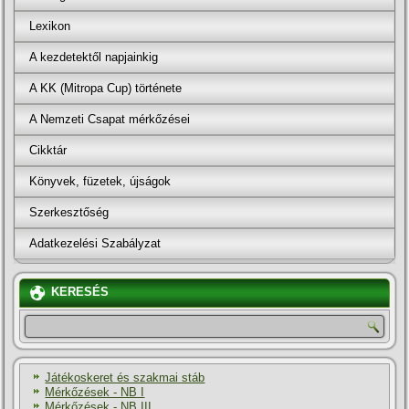
Lexikon
A kezdetektől napjainkig
A KK (Mitropa Cup) története
A Nemzeti Csapat mérkőzései
Cikktár
Könyvek, füzetek, újságok
Szerkesztőség
Adatkezelési Szabályzat
KERESÉS
Játékoskeret és szakmai stáb
Mérkőzések - NB I
Mérkőzések - NB III