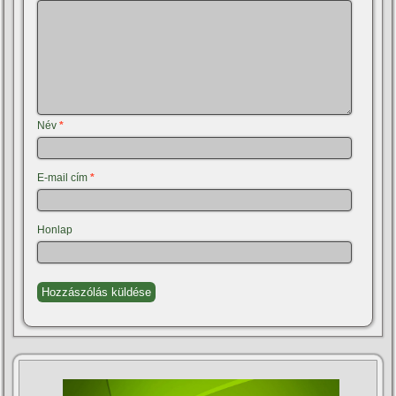
Név
*
E-mail cím
*
Honlap